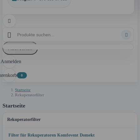



Abbrechen
Anmelden

renkorb
0
Startseite
Rekuperatorfilter
Startseite
Rekuperatorfilter
Filter für Rekuperatoren Komfovent Domekt