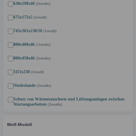
630x198x40
(2
results
)
675x175x5
(1
result
)
745x365x230/10
(1
result
)
800x400x46
(7
results
)
800x450x46
(2
results
)
1115x238
(1
result
)
Niederlande
(2
results
)
Schutz von Wärmetauschern und Lüftungsanlagen zwischen
Wartungsarbeiten
(2
results
)
Wolf-Modell