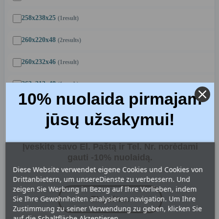
258x238x25
(1
result
)
260x220x48
(2
results
)
260x232x46
(1
result
)
263x213x48
(1
result
)
10% nuolaida pirmajam
264x182x18
(2
results
)
jūsų užsakymui!
265x250x46
(1
result
)
Įveskite savo El. Paštą ir Tel. Nr. norėdami
270x86x46
(2
results
)
gauti -10% nuolaidą.
Diese Website verwendet eigene Cookies und Cookies von
270x121x25
(1
result
)
Drittanbietern, um unsereDienste zu verbessern. Und
zeigen Sie Werbung in Bezug auf Ihre Vorlieben, indem
270x187x25
(1
result
)
Sie Ihre Gewohnheiten analysieren navigation. Um Ihre
Zustimmung zu seiner Verwendung zu geben, klicken Sie
270x242x95
(1
result
)
auf die Schaltfläche Akzeptieren.