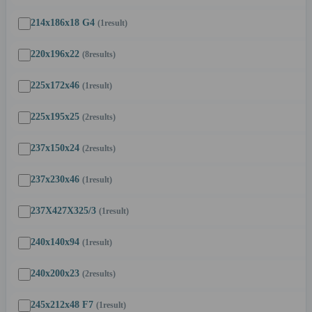
214x186x18 G4
(1
result
)
220x196x22
(8
results
)
225x172x46
(1
result
)
225x195x25
(2
results
)
237x150x24
(2
results
)
237x230x46
(1
result
)
237X427X325/3
(1
result
)
240x140x94
(1
result
)
240x200x23
(2
results
)
245x212x48 F7
(1
result
)