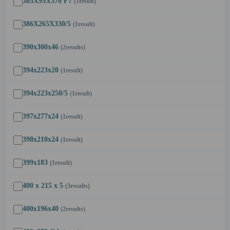
385X95X370 F7
(1
result
)
386X265X330/5
(1
result
)
390x300x46
(2
results
)
394x223x20
(1
result
)
394x223x250/5
(1
result
)
397x277x24
(1
result
)
398x210x24
(1
result
)
399x183
(1
result
)
400 x 215 x 5
(3
results
)
400x196x40
(2
results
)