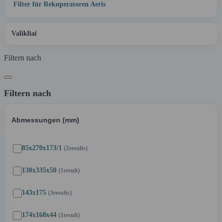
Filter für Rekuperatoren Aeris
Valikliai
Filtern nach
Filtern nach
Abmessungen (mm)
85x270x173/1
(2
results
)
130x335x50
(1
result
)
143x175
(3
results
)
174x168x44
(1
result
)