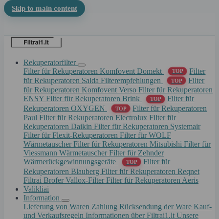
Skip to main content
Rekuperatorfilter
Filter für Rekuperatoren Komfovent Domekt
Filter
TOP
für Rekuperatoren Salda
Filterempfehlungen
Filter
TOP
für Rekuperatoren Komfovent Verso
Filter für Rekuperatoren
ENSY
Filter für Rekuperatoren Brink
Filter für
TOP
Rekuperatoren OXYGEN
Filter für Rekuperatoren
TOP
Paul
Filter für Rekuperatoren Electrolux
Filter für
Rekuperatoren Daikin
Filter für Rekuperatoren Systemair
Filter für Flexit-Rekuperatoren
Filter für WOLF
Wärmetauscher
Filter für Rekuperatoren Mitsubishi
Filter für
Viessmann Wärmetauscher
Filter für Zehnder
Wärmerückgewinnungsgeräte
Filter für
TOP
Rekuperatoren Blauberg
Filter für Rekuperatoren Reqnet
Filtrai Brofer
Vallox-Filter
Filter für Rekuperatoren Aeris
Valikliai
Information
Lieferung von Waren
Zahlung
Rücksendung der Ware
Kauf-
und Verkaufsregeln
Informationen über Filtrai1.lt
Unsere