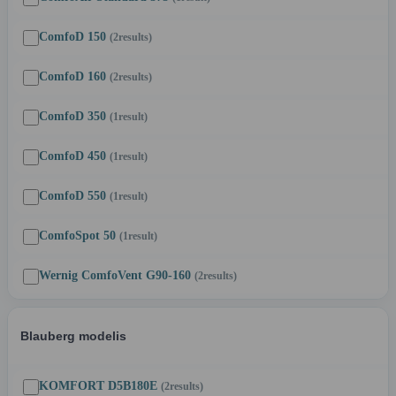
ComfoD 150
(2
results
)
ComfoD 160
(2
results
)
ComfoD 350
(1
result
)
ComfoD 450
(1
result
)
ComfoD 550
(1
result
)
ComfoSpot 50
(1
result
)
Wernig ComfoVent G90-160
(2
results
)
Blauberg modelis
KOMFORT D5B180E
(2
results
)