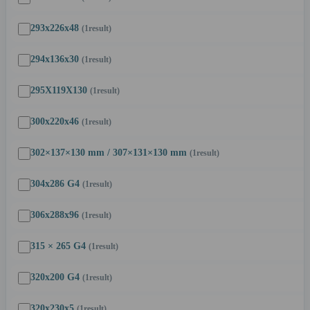
293x226x48
(1
result
)
294x136x30
(1
result
)
295X119X130
(1
result
)
300x220x46
(1
result
)
302×137×130 mm / 307×131×130 mm
(1
result
)
304x286 G4
(1
result
)
306x288x96
(1
result
)
315 × 265 G4
(1
result
)
320x200 G4
(1
result
)
320x230x5
(1
result
)