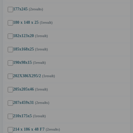
177x245
(2
results
)
180 x 148 x 25
(1
result
)
182x123x20
(1
result
)
185x168x25
(1
result
)
190x98x15
(1
result
)
202X386X295/2
(1
result
)
205x205x46
(1
result
)
207x459x31
(2
results
)
210x175x5
(1
result
)
214 x 186 x 48 F7
(2
results
)