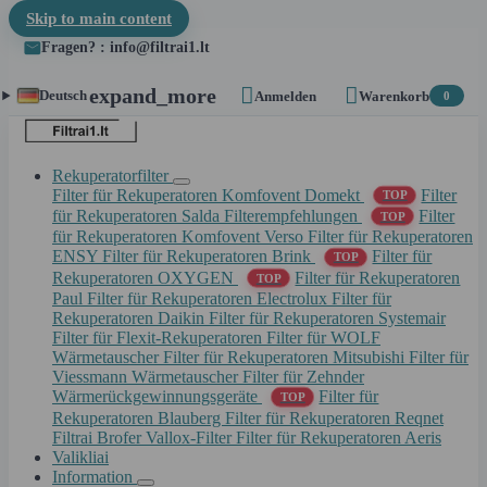
Skip to main content
Fragen? : info@filtrai1.lt


expand_more
Deutsch
Anmelden
Warenkorb
0
Rekuperatorfilter
Filter für Rekuperatoren Komfovent Domekt
Filter
TOP
für Rekuperatoren Salda
Filterempfehlungen
Filter
TOP
für Rekuperatoren Komfovent Verso
Filter für Rekuperatoren
ENSY
Filter für Rekuperatoren Brink
Filter für
TOP
Rekuperatoren OXYGEN
Filter für Rekuperatoren
TOP
Paul
Filter für Rekuperatoren Electrolux
Filter für
Rekuperatoren Daikin
Filter für Rekuperatoren Systemair
Filter für Flexit-Rekuperatoren
Filter für WOLF
Wärmetauscher
Filter für Rekuperatoren Mitsubishi
Filter für
Viessmann Wärmetauscher
Filter für Zehnder
Wärmerückgewinnungsgeräte
Filter für
TOP
Rekuperatoren Blauberg
Filter für Rekuperatoren Reqnet
Filtrai Brofer
Vallox-Filter
Filter für Rekuperatoren Aeris
Valikliai
Information