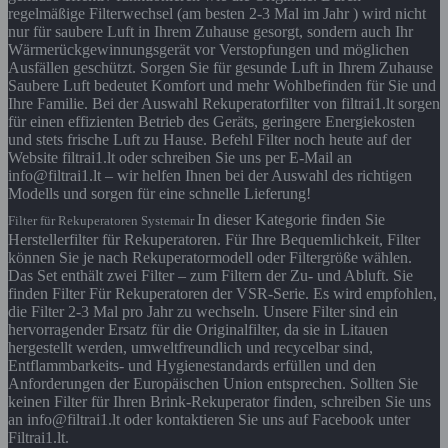
regelmäßige Filterwechsel (am besten 2-3 Mal im Jahr ) wird nicht
nur für saubere Luft in Ihrem Zuhause gesorgt, sondern auch Ihr
Wärmerückgewinnungsgerät vor Verstopfungen und möglichen
Ausfällen geschützt. Sorgen Sie für gesunde Luft in Ihrem Zuhause
Saubere Luft bedeutet Komfort und mehr Wohlbefinden für Sie und
Ihre Familie. Bei der Auswahl Rekuperatorfilter von filtrai1.lt sorgen
für einen effizienten Betrieb des Geräts, geringere Energiekosten
und stets frische Luft zu Hause. Befehl Filter noch heute auf der
Website filtrai1.lt oder schreiben Sie uns per E-Mail an
info@filtrai1.lt – wir helfen Ihnen bei der Auswahl des richtigen
Modells und sorgen für eine schnelle Lieferung!
In dieser Kategorie finden Sie
Filter für Rekuperatoren Systemair
Herstellerfilter für Rekuperatoren. Für Ihre Bequemlichkeit, Filter
können Sie je nach Rekuperatormodell oder Filtergröße wählen.
Das Set enthält zwei Filter – zum Filtern der Zu- und Abluft. Sie
finden Filter Für Rekuperatoren der VSR-Serie. Es wird empfohlen,
die Filter 2-3 Mal pro Jahr zu wechseln. Unsere Filter sind ein
hervorragender Ersatz für die Originalfilter, da sie in Litauen
hergestellt werden, umweltfreundlich und recycelbar sind,
Entflammbarkeits- und Hygienestandards erfüllen und den
Anforderungen der Europäischen Union entsprechen. Sollten Sie
keinen Filter für Ihren Brink-Rekuperator finden, schreiben Sie uns
an info@filtrai1.lt oder kontaktieren Sie uns auf Facebook unter
Filtrai1.lt.