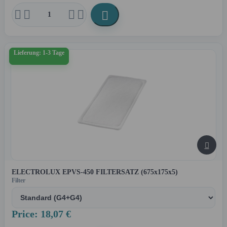





Lieferung: 1-3 Tage

ELECTROLUX EPVS-450 FILTERSATZ (675x175x5)
Filter
Price: 18,07 €