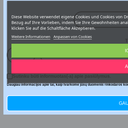
Diese Website verwendet eigene Cookies und Cookies von Dr
Bezug auf Ihre Vorlieben, indem Sie Ihre Gewohnheiten an
klicken Sie auf die Schaltfläche Akzeptieren.
Weitere Informationen
Anpassen von Cookies
T
I
+370
A
Sutinku būti informuotas(-a) apie pasiūlymus.
Daugiau informacijos apie tai, kaip tvarkome jūsų duomenis rinkodaros komu
GAU