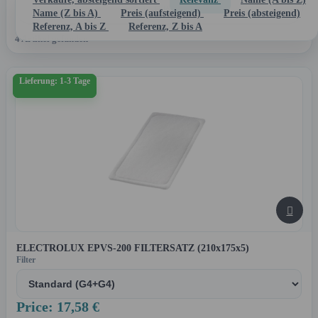

Filter
Name (Z bis A)
Preis (aufsteigend)
Preis (absteigend)
Referenz, A bis Z
Referenz, Z bis A
4 Artikel gefunden
Lieferung: 1-3 Tage

ELECTROLUX EPVS-200 FILTERSATZ (210x175x5)
Filter
Price: 17,58 €