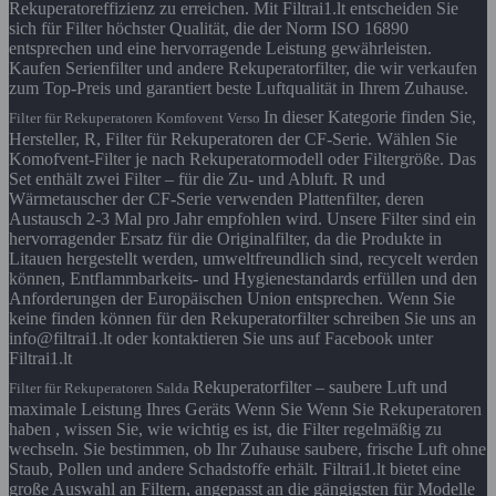
Rekuperatoreffizienz zu erreichen. Mit Filtrai1.lt entscheiden Sie
sich für Filter höchster Qualität, die der Norm ISO 16890
entsprechen und eine hervorragende Leistung gewährleisten.
Kaufen Serienfilter und andere Rekuperatorfilter, die wir verkaufen
zum Top-Preis und garantiert beste Luftqualität in Ihrem Zuhause.
In dieser Kategorie finden Sie,
Filter für Rekuperatoren Komfovent Verso
Hersteller, R, Filter für Rekuperatoren der CF-Serie. Wählen Sie
Komofvent-Filter je nach Rekuperatormodell oder Filtergröße. Das
Set enthält zwei Filter – für die Zu- und Abluft. R und
Wärmetauscher der CF-Serie verwenden Plattenfilter, deren
Austausch 2-3 Mal pro Jahr empfohlen wird. Unsere Filter sind ein
hervorragender Ersatz für die Originalfilter, da die Produkte in
Litauen hergestellt werden, umweltfreundlich sind, recycelt werden
können, Entflammbarkeits- und Hygienestandards erfüllen und den
Anforderungen der Europäischen Union entsprechen. Wenn Sie
keine finden können für den Rekuperatorfilter schreiben Sie uns an
info@filtrai1.lt oder kontaktieren Sie uns auf Facebook unter
Filtrai1.lt
Rekuperatorfilter – saubere Luft und
Filter für Rekuperatoren Salda
maximale Leistung Ihres Geräts Wenn Sie Wenn Sie Rekuperatoren
haben , wissen Sie, wie wichtig es ist, die Filter regelmäßig zu
wechseln. Sie bestimmen, ob Ihr Zuhause saubere, frische Luft ohne
Staub, Pollen und andere Schadstoffe erhält. Filtrai1.lt bietet eine
große Auswahl an Filtern, angepasst an die gängigsten für Modelle