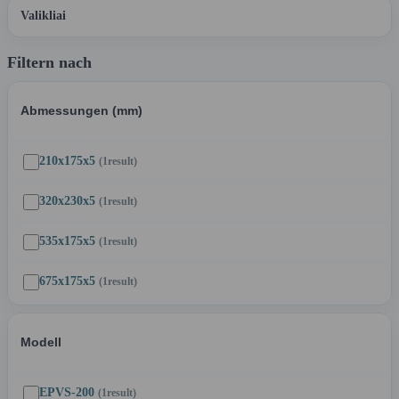
Valikliai
Filtern nach
Abmessungen (mm)
210x175x5
(1
result
)
320x230x5
(1
result
)
535x175x5
(1
result
)
675x175x5
(1
result
)
Modell
EPVS-200
(1
result
)