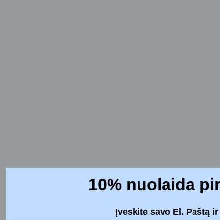
10% nuolaida pi
Įveskite savo El. Paštą i