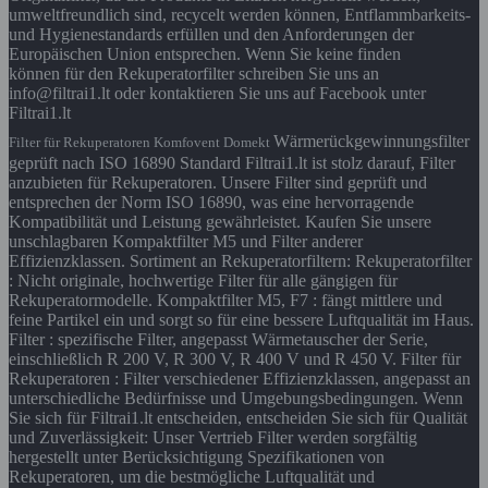
umweltfreundlich sind, recycelt werden können, Entflammbarkeits-
und Hygienestandards erfüllen und den Anforderungen der
Europäischen Union entsprechen. Wenn Sie keine finden
können für den Rekuperatorfilter schreiben Sie uns an
info@filtrai1.lt oder kontaktieren Sie uns auf Facebook unter
Filtrai1.lt
Wärmerückgewinnungsfilter
Filter für Rekuperatoren Komfovent Domekt
geprüft nach ISO 16890 Standard Filtrai1.lt ist stolz darauf, Filter
anzubieten für Rekuperatoren. Unsere Filter sind geprüft und
entsprechen der Norm ISO 16890, was eine hervorragende
Kompatibilität und Leistung gewährleistet. Kaufen Sie unsere
unschlagbaren Kompaktfilter M5 und Filter anderer
Effizienzklassen. Sortiment an Rekuperatorfiltern: Rekuperatorfilter
: Nicht originale, hochwertige Filter für alle gängigen für
Rekuperatormodelle. Kompaktfilter M5, F7 : fängt mittlere und
feine Partikel ein und sorgt so für eine bessere Luftqualität im Haus.
Filter : spezifische Filter, angepasst Wärmetauscher der Serie,
einschließlich R 200 V, R 300 V, R 400 V und R 450 V. Filter für
Rekuperatoren : Filter verschiedener Effizienzklassen, angepasst an
unterschiedliche Bedürfnisse und Umgebungsbedingungen. Wenn
Sie sich für Filtrai1.lt entscheiden, entscheiden Sie sich für Qualität
und Zuverlässigkeit: Unser Vertrieb Filter werden sorgfältig
hergestellt unter Berücksichtigung Spezifikationen von
Rekuperatoren, um die bestmögliche Luftqualität und