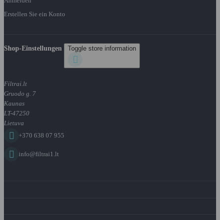
Anmelden
Erstellen Sie ein Konto
Shop-Einstellungen
Toggle store information

Filtrai.lt
Gruodo g. 7
Kaunas
LT-47250
Lietuva

+370 638 07 955

info@filtrai1.lt