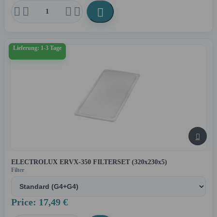





Lieferung: 1-3 Tage

ELECTROLUX ERVX-350 FILTERSET (320x230x5)
Filter
Price: 17,49 €