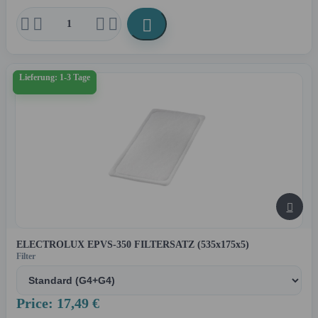





Lieferung: 1-3 Tage

ELECTROLUX EPVS-350 FILTERSATZ (535x175x5)
Filter
Price: 17,49 €