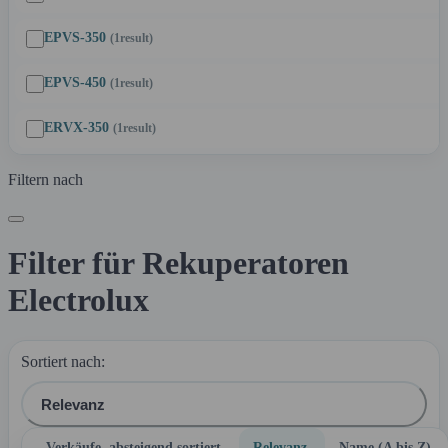
EPVS-350
(1
result
)
EPVS-450
(1
result
)
ERVX-350
(1
result
)
Filtern nach
Filter für Rekuperatoren
Electrolux
Sortiert nach:
Relevanz
Verkäufe, absteigend sortiert
Relevanz
Name (A bis Z)