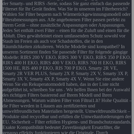
der Smarty- und RIRS -Serie, sodass Sie ganz einfach das passende
Filterset für Ihr Gerät finden. Was Sie in unserem im Filterbereich?
Wählen Sie Filter bequem nach Wärmerückgewinnungsmodell oder
Filterabmessungen aus. Alle angebotenen Filter passen perfekt zu
Ihrem Gerät – ohne zusätzliche Anpassungen oder Anpassungen.
Jedes Set enthält zwei Filter – einen für die Zuluft und einen für die
Abluft. Dies gewährleistet einen umfassenden Schutz sowohl vor
Staub im Freien als auch vor Schadstoffen, die in den
Räumlichkeiten zirkulieren. Welche Modelle sind kompatibel? In
unserem Sortiment finden Sie passende Filter für folgende gängige
Modelle: RIRS 200 V EKO, RIRS 300 V EKO, RIRS 350 P EKO,
RIRS 400 H EKO, RIRS 400 V EKO, RIRS 700 H EKO, RIRS
1500 HE, RIS 400 P EKO, RIS 700 P EKO, Smarty 2R VE,
Smarty 2R VER PLUS, Smarty 2X P, Smarty 2X V, Smarty 3X P,
Smarty 3X V, Smarty 4X P, Smarty 4X V. Wenn Sie eine andere
Wenn Sie ein Rekuperatormodell haben, das in der Liste nicht
aufgeführt ist, schreiben Sie uns . Wir helfen Ihnen bei der Auswahl
des richtigen Filters basierend auf Ihrem Modell und Ihren
Abmessungen. Warum wählen Filter von Filtrai1.lt? Hohe Qualität –
die Filter werden in Litauen aus zertifizierten und
umweltfreundlichen Materialien hergestellt. Umweltfreundlichkeit –
Produkte sind recycelbar und erfüllen die Umweltanforderungen der
EU. Sicherheit – Filter erfüllen Hygiene- und Brandschutzstandards.
Exakte Kompatibilität bedeutet Zuverlässigkeit Ersatzfilter, die
genauso effektiv funktionieren wie die Originale. Durch