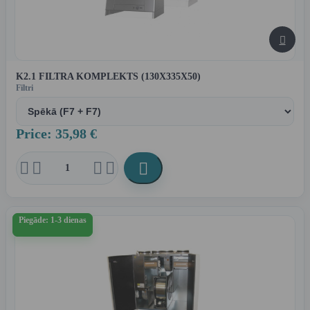

K2.1 FILTRA KOMPLEKTS (130X335X50)
Filtri
Price: 35,98 €





Piegāde: 1-3 dienas