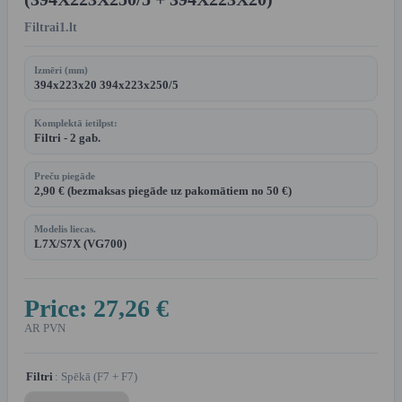
Filtrai1.lt
Izmēri (mm)
394x223x20 394x223x250/5
Komplektā ietilpst:
Filtri - 2 gab.
Preču piegāde
2,90 € (bezmaksas piegāde uz pakomātiem no 50 €)
Modelis liecas.
L7X/S7X (VG700)
Price:
27,26 €
AR PVN
Filtri
: Spēkā (F7 + F7)