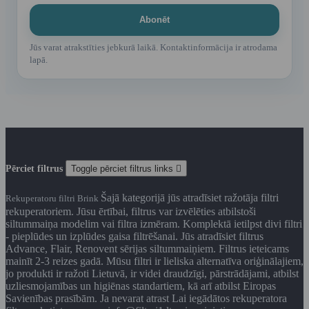
Jūs varat atrakstīties jebkurā laikā. Kontaktinformācija ir atrodama
lapā.
Pērciet filtrus
Toggle pērciet filtrus links

Šajā kategorijā jūs atradīsiet ražotāja filtri
Rekuperatoru filtri Brink
rekuperatoriem. Jūsu ērtībai, filtrus var izvēlēties atbilstoši
siltummaiņa modelim vai filtra izmēram. Komplektā ietilpst divi filtri
- pieplūdes un izplūdes gaisa filtrēšanai. Jūs atradīsiet filtrus
Advance, Flair, Renovent sērijas siltummaiņiem. Filtrus ieteicams
mainīt 2-3 reizes gadā. Mūsu filtri ir lieliska alternatīva oriģinālajiem,
jo produkti ir ražoti Lietuvā, ir videi draudzīgi, pārstrādājami, atbilst
uzliesmojamības un higiēnas standartiem, kā arī atbilst Eiropas
Savienības prasībām. Ja nevarat atrast Lai iegādātos rekuperatora