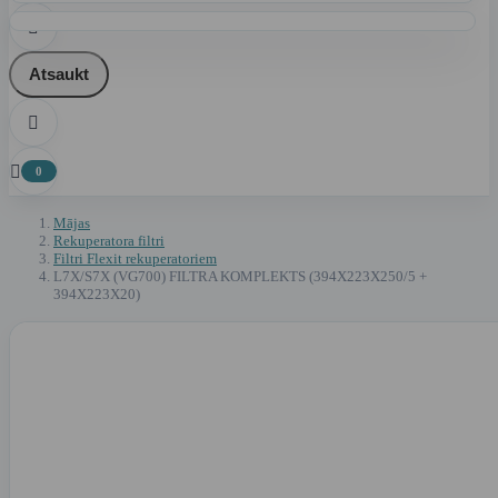

Atsaukt


0
Mājas
Rekuperatora filtri
Filtri Flexit rekuperatoriem
L7X/S7X (VG700) FILTRA KOMPLEKTS (394X223X250/5 +
394X223X20)