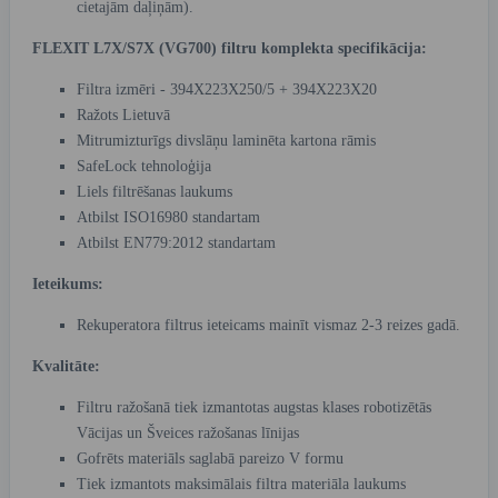
cietajām daļiņām).
FLEXIT L7X/S7X (VG700) filtru komplekta specifikācija:
Filtra izmēri - 394X223X250/5 + 394X223X20
Ražots Lietuvā
Mitrumizturīgs divslāņu laminēta kartona rāmis
SafeLock tehnoloģija
Liels filtrēšanas laukums
Atbilst ISO16980 standartam
Atbilst EN779:2012 standartam
Ieteikums:
Rekuperatora filtrus ieteicams mainīt vismaz 2-3 reizes gadā.
Kvalitāte:
Filtru ražošanā tiek izmantotas augstas klases robotizētās
Vācijas un Šveices ražošanas līnijas
Gofrēts materiāls saglabā pareizo V formu
Tiek izmantots maksimālais filtra materiāla laukums