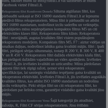
filtru, rakstiet mums uz info@filtrai1.lt vai sazinieties ar mums
Facebook vietnē Filtrai1.lt.
Siltuma atgūšanas filtri, kas
Rekuperatoru filtri Komfovent Domekt
pārbaudīti saskaņā ar ISO 16890 standartu Filtrai1.lt ar lepnumu
piedāvā filtrus rekuperatoriem. Mūsu filtri ir pārbaudīti un atbilst
ISO 16890 standartam, nodrošinot izcilu saderību un veiktspēju.
Iegādājieties mūsu nepārspējamos kompaktos filtrus M5 un citi
efektivitātes klases filtri. Rekuperatora filtru klāsts: Rekuperatora
filtri : neoriģināli, augstas kvalitātes filtri visiem populārajiem
rekuperatoru modeļiem. Kompaktais filtrs M5, F7 : aiztur vidējas un
smalkas daļiņas, nodrošinot labāku gaisa kvalitāti mājās. filtri : īpaši
filtri, pielāgoti sērijas siltummaiņi, tostarp R 200 V, R 300 V, R 400
V un R 450 V. Rekuperatoru filtri dažādu efektivitātes klašu filtri,
kas pielāgoti dažādām vajadzībām un vides apstākļiem. Izvēloties
Filtrai1.lt, jūs izvēlaties kvalitāti un uzticamību: Mūsu pārdošanas
apjomi filtri tiek rūpīgi ražoti, ņemot vērā rekuperatoru
specifikācijas, lai sasniegtu vislabāko iespējamo gaisa kvalitāti un
rekuperatora efektivitāti. Izvēloties Filtrai1.lt, jūs izvēlaties augstākās
kvalitātes filtrus, kas atbilst ISO 16890 standartam un nodrošina
izcilu veiktspēju. Pirkt sērijas filtri un citi rekuperatoru filtri, ko
pārdodam par lielisku cenu, garantējot vislabāko gaisa kvalitāti jūsu
mājās.
Šajā kategorijā jūs atradīsiet,
Rekuperatoru filtri Komfovent Verso
ražotājs, R, Filtri CF sērijas rekuperatoriem. Jūsu ērtībām