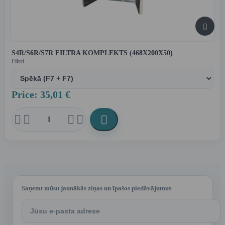

S4R/S6R/S7R FILTRA KOMPLEKTS (468X200X50)
Filtri
Price: 35,01 €





Saņemt mūsu jaunākās ziņas un īpašos piedāvājumus