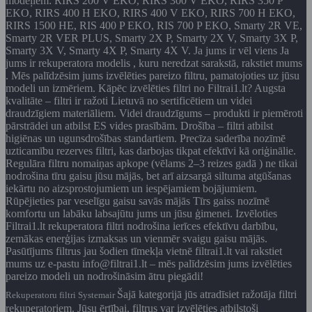
modeļiem: RIRS 200 V EKO, RIRS 300 V EKO, RIRS 350 P
EKO, RIRS 400 H EKO, RIRS 400 V EKO, RIRS 700 H EKO,
RIRS 1500 HE, RIS 400 P EKO, RIS 700 P EKO, Smarty 2R VE,
Smarty 2R VER PLUS, Smarty 2X P, Smarty 2X V, Smarty 3X P,
Smarty 3X V, Smarty 4X P, Smarty 4X V. Ja jums ir vēl viens Ja
jums ir rekuperatora modelis , kuru neredzat sarakstā, rakstiet mums
. Mēs palīdzēsim jums izvēlēties pareizo filtru, pamatojoties uz jūsu
modeli un izmēriem. Kāpēc izvēlēties filtri no Filtrai1.lt? Augsta
kvalitāte – filtri ir ražoti Lietuvā no sertificētiem un videi
draudzīgiem materiāliem. Videi draudzīgums – produkti ir piemēroti
pārstrādei un atbilst ES vides prasībām. Drošība – filtri atbilst
higiēnas un ugunsdrošības standartiem. Precīza saderība nozīmē
uzticamību rezerves filtri, kas darbojas tikpat efektīvi kā oriģinālie.
Regulāra filtru nomaiņas apkope (vēlams 2–3 reizes gadā ) ne tikai
nodrošina tīru gaisu jūsu mājās, bet arī aizsargā siltuma atgūšanas
iekārtu no aizsprostojumiem un iespējamiem bojājumiem.
Rūpējieties par veselīgu gaisu savās mājās Tīrs gaiss nozīmē
komfortu un labāku labsajūtu jums un jūsu ģimenei. Izvēloties
Filtrai1.lt rekuperatora filtri nodrošina ierīces efektīvu darbību,
zemākas enerģijas izmaksas un vienmēr svaigu gaisu mājās.
Pasūtījums filtrus jau šodien tīmekļa vietnē filtrai1.lt vai rakstiet
mums uz e-pastu info@filtrai1.lt – mēs palīdzēsim jums izvēlēties
pareizo modeli un nodrošināsim ātru piegādi!
Šajā kategorijā jūs atradīsiet ražotāja filtri
Rekuperatoru filtri Systemair
rekuperatoriem. Jūsu ērtībai, filtrus var izvēlēties atbilstoši