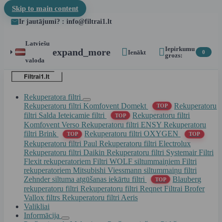
Skip to main content
Ir jautājumi? : info@filtrai1.lt
Latviešu
Iepirkumu


expand_more
Ienākt
0
grozs:
valoda
Rekuperatora filtri
Rekuperatoru filtri Komfovent Domekt
Rekuperatoru
TOP
filtri Salda
Ieteicamie filtri
Rekuperatoru filtri
TOP
Komfovent Verso
Rekuperatoru filtri ENSY
Rekuperatoru
filtri Brink
Rekuperatoru filtri OXYGEN
TOP
TOP
Rekuperatoru filtri Paul
Rekuperatoru filtri Electrolux
Rekuperatoru filtri Daikin
Rekuperatoru filtri Systemair
Filtri
Flexit rekuperatoriem
Filtri WOLF siltummaiņiem
Filtri
rekuperatoriem Mitsubishi
Viessmann siltummaiņu filtri
Zehnder siltuma atgūšanas iekārtu filtri
Blauberg
TOP
rekuperatoru filtri
Rekuperatoru filtri Reqnet
Filtrai Brofer
Vallox filtrs
Rekuperatoru filtri Aeris
Valikliai
Informācija