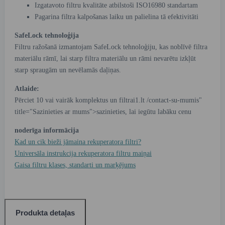
Izgatavoto filtru kvalitāte atbilstoši ISO16980 standartam
Pagarina filtra kalpošanas laiku un palielina tā efektivitāti
SafeLock tehnoloģija
Filtru ražošanā izmantojam SafeLock tehnoloģiju, kas noblīvē filtra
materiālu rāmī, lai starp filtra materiālu un rāmi nevarētu izkļūt
starp spraugām un nevēlamās daļiņas.
Atlaide:
Pērciet 10 vai vairāk komplektus un
filtrai1.lt /contact-su-mumis"
title="Sazinieties ar mums">sazinieties, lai iegūtu labāku cenu
noderīga informācija
Kad un cik bieži jāmaina rekuperatora filtri?
Universāla instrukcija rekuperatora filtru maiņai
Gaisa filtru klases, standarti un marķējums
Produkta detaļas