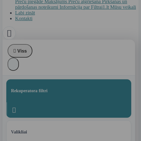
Preču piegāde
Maksājums
Preču atgriešana
Pirkšanas un
pārdošanas noteikumi
Informācija par Filtrai1.lt
Mūsu veikali
Labi zināt
Kontakti


Viss
Rekuperatora filtri

Valikliai