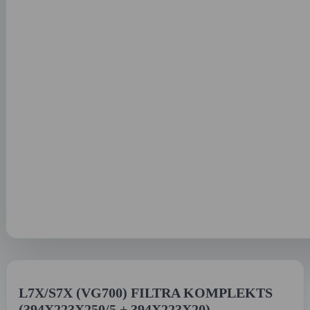
L7X/S7X (VG700) FILTRA KOMPLEKTS
(394X223X250/5 + 394X223X20)