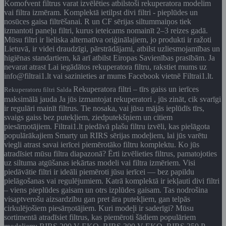
Komofvent filtrus varat izvēlēties atbilstoši rekuperatora modelim
vai filtra izmēram. Komplektā ietilpst divi filtri - pieplūdes un
nosūces gaisa filtrēšanai. R un CF sērijas siltummaiņos tiek
izmantoti paneļu filtri, kurus ieteicams nomainīt 2–3 reizes gadā.
Mūsu filtri ir lieliska alternatīva oriģinālajiem, jo produkti ir ražoti
Lietuvā, ir videi draudzīgi, pārstrādājami, atbilst uzliesmojamības un
higiēnas standartiem, kā arī atbilst Eiropas Savienības prasībām. Ja
nevarat atrast Lai iegādātos rekuperatora filtru, rakstiet mums uz
info@filtrai1.lt vai sazinieties ar mums Facebook vietnē Filtrai1.lt.
Rekuperatora filtri – tīrs gaiss un ierīces
Rekuperatoru filtri Salda
maksimālā jauda Ja jūs izmantojat rekuperatori , jūs zināt, cik svarīgi
ir regulāri mainīt filtrus. Tie nosaka, vai jūsu mājās ieplūdīs tīrs,
svaigs gaiss bez putekļiem, ziedputekšņiem un citiem
piesārņotājiem. Filtrai1.lt piedāvā plašu filtru izvēli, kas pielāgota
populārākajiem Smarty un RIRS sērijas modeļiem, lai jūs varētu
viegli atrast savai ierīcei piemērotāko filtru komplektu. Ko jūs
atradīsiet mūsu filtra diapazonā? Ērti izvēlieties filtrus, pamatojoties
uz siltuma atgūšanas iekārtas modeli vai filtra izmēriem. Visi
piedāvātie filtri ir ideāli piemēroti jūsu ierīcei — bez papildu
pielāgošanas vai regulējumiem. Katrā komplektā ir iekļauti divi filtri
– viens pieplūdes gaisam un otrs izplūdes gaisam. Tas nodrošina
visaptverošu aizsardzību gan pret āra putekļiem, gan telpās
cirkulējošiem piesārņotājiem. Kuri modeļi ir saderīgi? Mūsu
sortimentā atradīsiet filtrus, kas piemēroti šādiem populāriem