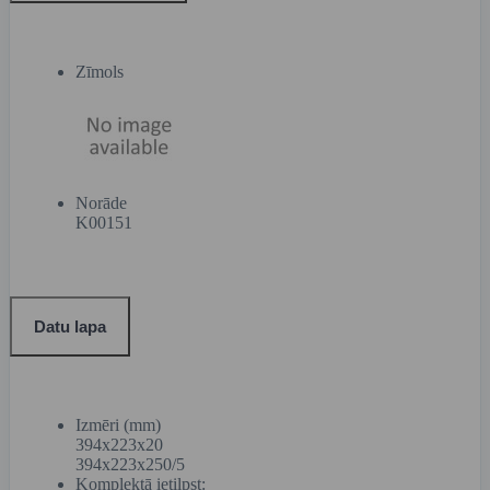
Zīmols
Norāde
K00151
Datu lapa
Izmēri (mm)
394x223x20
394x223x250/5
Komplektā ietilpst: