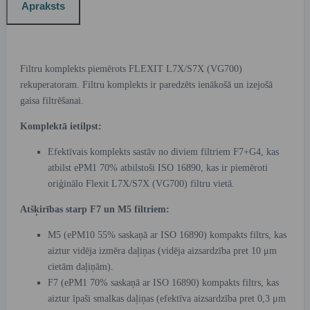
Apraksts
Filtru komplekts piemērots FLEXIT L7X/S7X (VG700)
rekuperatoram. Filtru komplekts ir paredzēts ienākošā un izejošā
gaisa filtrēšanai.
Komplektā ietilpst:
Efektīvais komplekts sastāv no diviem filtriem F7+G4, kas
atbilst ePM1 70% atbilstoši ISO 16890, kas ir piemēroti
oriģinālo Flexit L7X/S7X (VG700) filtru vietā.
Atšķirības starp F7 un M5 filtriem:
M5 (ePM10 55% saskaņā ar ISO 16890) kompakts filtrs, kas
aiztur vidēja izmēra daļiņas (vidēja aizsardzība pret 10 μm
cietām daļiņām).
F7 (ePM1 70% saskaņā ar ISO 16890) kompakts filtrs, kas
aiztur īpaši smalkas daļiņas (efektīva aizsardzība pret 0,3 μm