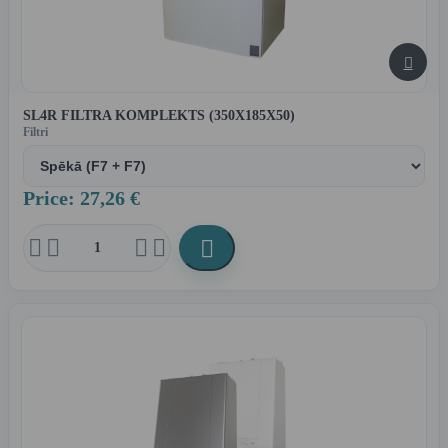

SL4R FILTRA KOMPLEKTS (350X185X50)
Filtri
Price: 27,26 €




