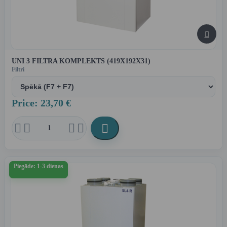

UNI 3 FILTRA KOMPLEKTS (419X192X31)
Filtri
Price: 23,70 €





Piegāde: 1-3 dienas