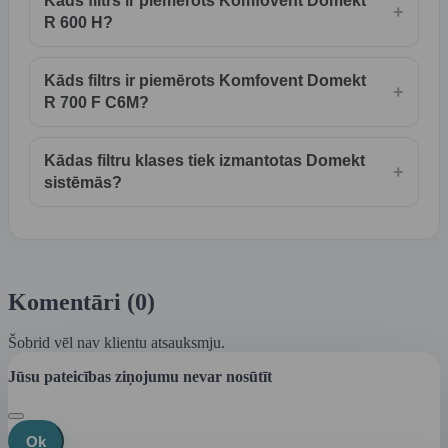
Kāds filtrs ir piemērots Komfovent Domekt
+
R 600 H?
Kāds filtrs ir piemērots Komfovent Domekt
+
R 700 F C6M?
Kādas filtru klases tiek izmantotas Domekt
+
sistēmās?
Komentāri (0)
Šobrid vēl nav klientu atsauksmju.
Jūsu pateicības ziņojumu nevar nosūtīt
Ok