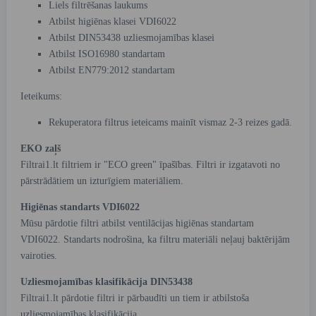
Liels filtrēšanas laukums
Atbilst higiēnas klasei VDI6022
Atbilst DIN53438 uzliesmojamības klasei
Atbilst ISO16980 standartam
Atbilst EN779:2012 standartam
Ieteikums:
Rekuperatora filtrus ieteicams mainīt vismaz 2-3 reizes gadā.
EKO zaļš
Filtrai1.lt filtriem ir "ECO green" īpašības. Filtri ir izgatavoti no
pārstrādātiem un izturīgiem materiāliem.
Higiēnas standarts VDI6022
Mūsu pārdotie filtri atbilst ventilācijas higiēnas standartam
VDI6022. Standarts nodrošina, ka filtru materiāli neļauj baktērijām
vairoties.
Uzliesmojamības klasifikācija DIN53438
Filtrai1.lt pārdotie filtri ir pārbaudīti un tiem ir atbilstoša
uzliesmojamības klasifikācija.