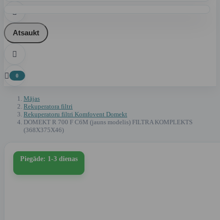

Atsaukt


0
Mājas
Rekuperatora filtri
Rekuperatoru filtri Komfovent Domekt
DOMEKT R 700 F C6M (jauns modelis) FILTRA KOMPLEKTS
(368X375X46)
Piegāde: 1-3 dienas