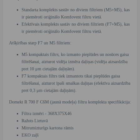
Standarta komplekts sastāv no diviem filtriem (M5+M5), kas
ir piemēroti oriģinālo Komfovent filtru vietā.
Efektīvais komplekts sastāv no diviem filtriem (F7+M5), kas
ir piemēroti oriģinālo Komfovent filtru vietā.
Atšķirības starp F7 un M5 filtriem:
M5 kompaktais filtrs, ko izmanto pieplūdes un nosūces gaisa
filtrēšanai, aizturot vidēja izmēra daļiņas (vidēja aizsardzība
pret 10 μm cietajām daļiņām).
F7 kompaktais filtrs tiek izmantots tikai pieplūdes gaisa
filtrēšanai, aizturot īpaši smalkas daļiņas (efektīva aizsardzība
pret 0,3 μm cietajām daļiņām).
Domekt R 700 F C6M (jaunā modeļa) filtru komplekta specifikācija:
Filtra izmēri - 368X375X46
Ražots Lietuvā
Mitrumizturīgs kartona rāmis
EKO zaļš