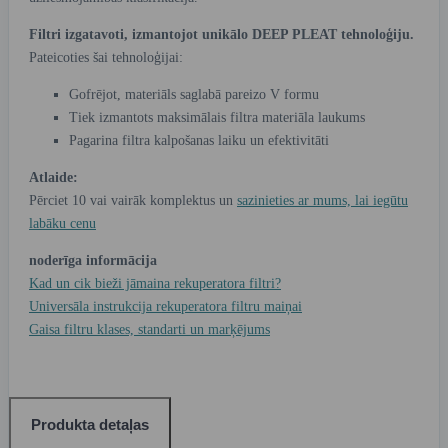
Filtri izgatavoti, izmantojot unikālo DEEP PLEAT tehnoloģiju.
Pateicoties šai tehnoloģijai:
Gofrējot, materiāls saglabā pareizo V formu
Tiek izmantots maksimālais filtra materiāla laukums
Pagarina filtra kalpošanas laiku un efektivitāti
Atlaide:
Pērciet 10 vai vairāk komplektus un
sazinieties ar mums, lai iegūtu
labāku cenu
noderīga informācija
Kad un cik bieži jāmaina rekuperatora filtri?
Universāla instrukcija rekuperatora filtru maiņai
Gaisa filtru klases, standarti un marķējums
Produkta detaļas