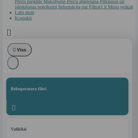
Preču piegāde
Maksājums
Preču atgriešana
Pirkšanas un
pārdošanas noteikumi
Informācija par Filtrai1.lt
Mūsu veikali
Labi zināt
Kontakti


Viss
Rekuperatora filtri

Valikliai