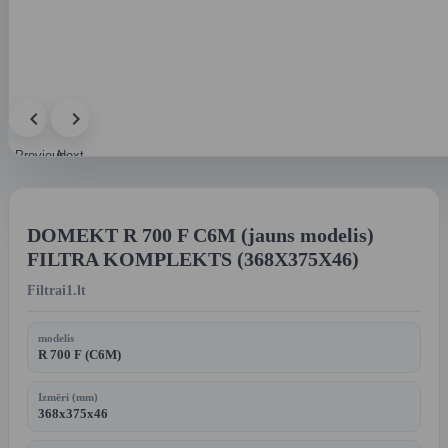
Previous
Next
image
image
DOMEKT R 700 F C6M (jauns modelis)
FILTRA KOMPLEKTS (368X375X46)
Filtrai1.lt
modelis
R 700 F (C6M)
Izmēri (mm)
368x375x46