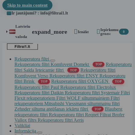
Skip to main content
Ir jautājumi? : info@filtrai1.lt
Latviešu
Iepirkumu


expand_more
Ienākt
0
grozs:
valoda
Rekuperatora filtri
Rekuperatoru filtri Komfovent Domekt
Rekuperatoru
TOP
filtri Salda
Ieteicamie filtri
Rekuperatoru filtri
TOP
Komfovent Verso
Rekuperatoru filtri ENSY
Rekuperatoru
filtri Brink
Rekuperatoru filtri OXYGEN
TOP
TOP
Rekuperatoru filtri Paul
Rekuperatoru filtri Electrolux
Rekuperatoru filtri Daikin
Rekuperatoru filtri Systemair
Filtri
Flexit rekuperatoriem
Filtri WOLF siltummaiņiem
Filtri
rekuperatoriem Mitsubishi
Viessmann siltummaiņu filtri
Zehnder siltuma atgūšanas iekārtu filtri
Blauberg
TOP
rekuperatoru filtri
Rekuperatoru filtri Reqnet
Filtrai Brofer
Vallox filtrs
Rekuperatoru filtri Aeris
Valikliai
Informācija