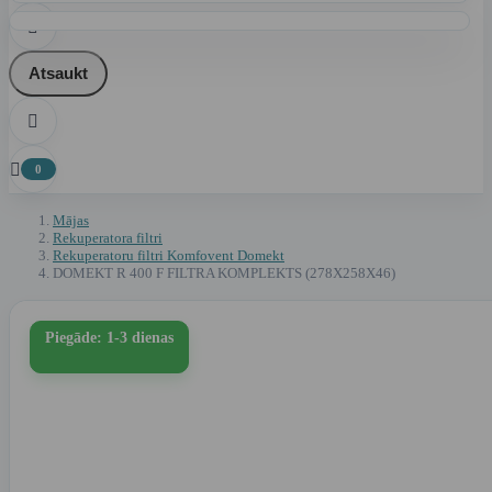

Atsaukt


0
Mājas
Rekuperatora filtri
Rekuperatoru filtri Komfovent Domekt
DOMEKT R 400 F FILTRA KOMPLEKTS (278X258X46)
Piegāde: 1-3 dienas