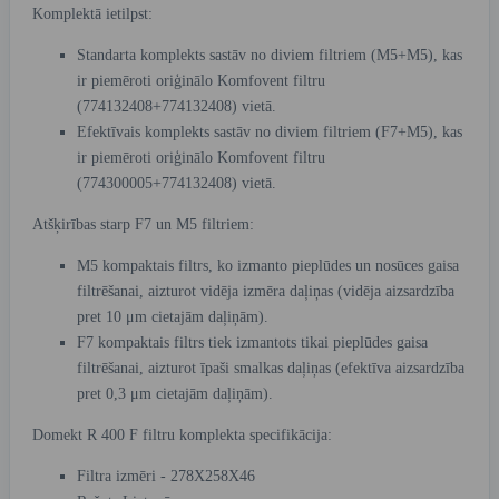
Komplektā ietilpst:
Standarta komplekts sastāv no diviem filtriem (M5+M5), kas
ir piemēroti oriģinālo Komfovent filtru
(774132408+774132408) vietā.
Efektīvais komplekts sastāv no diviem filtriem (F7+M5), kas
ir piemēroti oriģinālo Komfovent filtru
(774300005+774132408) vietā.
Atšķirības starp F7 un M5 filtriem:
M5 kompaktais filtrs, ko izmanto pieplūdes un nosūces gaisa
filtrēšanai, aizturot vidēja izmēra daļiņas (vidēja aizsardzība
pret 10 μm cietajām daļiņām).
F7 kompaktais filtrs tiek izmantots tikai pieplūdes gaisa
filtrēšanai, aizturot īpaši smalkas daļiņas (efektīva aizsardzība
pret 0,3 μm cietajām daļiņām).
Domekt R 400 F filtru komplekta specifikācija:
Filtra izmēri - 278X258X46