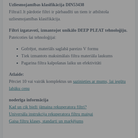
Uzliesmojamības klasifikācija DIN53438
Filtrai1.lt pārdotie filtri ir pārbaudīti un tiem ir atbilstoša
uzliesmojamības klasifikācija.
Filtri izgatavoti, izmantojot unikālo DEEP PLEAT tehnoloģiju.
Pateicoties šai tehnoloģijai:
Gofrējot, materiāls saglabā pareizo V formu
Tiek izmantots maksimālais filtra materiāla laukums
Pagarina filtra kalpošanas laiku un efektivitāti
Atlaide:
Pērciet 10 vai vairāk komplektus un
sazinieties ar mums, lai iegūtu
labāku cenu
noderīga informācija
Kad un cik bieži jāmaina rekuperatora filtri?
Universāla instrukcija rekuperatora filtru maiņai
Gaisa filtru klases, standarti un marķējums