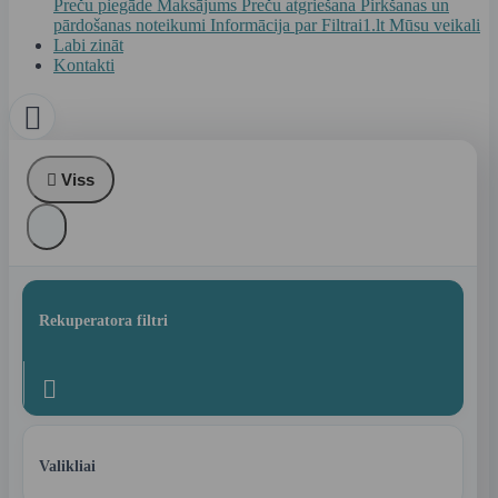
Preču piegāde
Maksājums
Preču atgriešana
Pirkšanas un
pārdošanas noteikumi
Informācija par Filtrai1.lt
Mūsu veikali
Labi zināt
Kontakti


Viss
Rekuperatora filtri

Valikliai