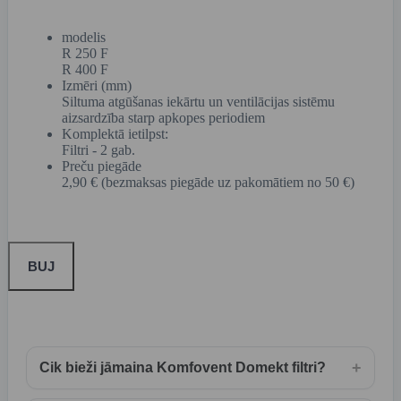
modelis
R 250 F
R 400 F
Izmēri (mm)
Siltuma atgūšanas iekārtu un ventilācijas sistēmu
aizsardzība starp apkopes periodiem
Komplektā ietilpst:
Filtri - 2 gab.
Preču piegāde
2,90 € (bezmaksas piegāde uz pakomātiem no 50 €)
BUJ
+
Cik bieži jāmaina Komfovent Domekt filtri?