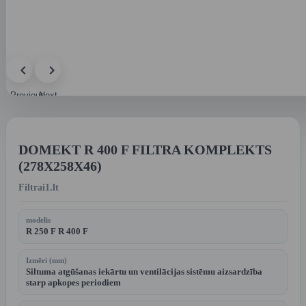
Previous
Next
image
image
DOMEKT R 400 F FILTRA KOMPLEKTS
(278X258X46)
Filtrai1.lt
modelis
R 250 F R 400 F
Izmēri (mm)
Siltuma atgūšanas iekārtu un ventilācijas sistēmu aizsardzība
starp apkopes periodiem