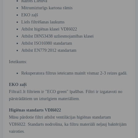
Ražots Lietuvā
Mitrumizturīgs kartona rāmis
EKO zaļš
Liels filtrēšanas laukums
Atbilst higiēnas klasei VDI6022
Atbilst DIN53438 uzliesmojamības klasei
Atbilst ISO16980 standartam
Atbilst EN779:2012 standartam
Ieteikums:
Rekuperatora filtrus ieteicams mainīt vismaz 2-3 reizes gadā.
EKO zaļš
Filtrai1.lt filtriem ir "ECO green" īpašības. Filtri ir izgatavoti no
pārstrādātiem un izturīgiem materiāliem.
Higiēnas standarts VDI6022
Mūsu pārdotie filtri atbilst ventilācijas higiēnas standartam
VDI6022. Standarts nodrošina, ka filtru materiāli neļauj baktērijām
vairoties.