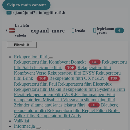
Skip to main content
Ir jautājumi? : info@filtrai1.lt
Latviešu
Iepirkumu


expand_more
Ienākt
0
grozs:
valoda
Rekuperatora filtri
Rekuperatoru filtri Komfovent Domekt
Rekuperatoru
TOP
filtri Salda
Ieteicamie filtri
Rekuperatoru filtri
TOP
Komfovent Verso
Rekuperatoru filtri ENSY
Rekuperatoru
filtri Brink
Rekuperatoru filtri OXYGEN
TOP
TOP
Rekuperatoru filtri Paul
Rekuperatoru filtri Electrolux
Rekuperatoru filtri Daikin
Rekuperatoru filtri Systemair
Filtri
Flexit rekuperatoriem
Filtri WOLF siltummaiņiem
Filtri
rekuperatoriem Mitsubishi
Viessmann siltummaiņu filtri
Zehnder siltuma atgūšanas iekārtu filtri
Blauberg
TOP
rekuperatoru filtri
Rekuperatoru filtri Reqnet
Filtrai Brofer
Vallox filtrs
Rekuperatoru filtri Aeris
Valikliai
Informācija