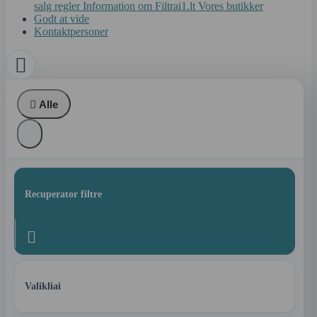
salg regler
Information om Filtrai1.lt
Vores butikker
Godt at vide
Kontaktpersoner


Alle
Recuperator filtre

Valikliai