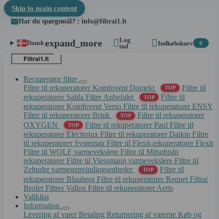
Skip to main content
Har du spørgsmål? : info@filtrai1.lt
Log


expand_more
Dansk
Indkøbskurv
0
ind
Recuperator filtre
Filtre til rekuperatorer Komfovent Domekt
Filtre til
TOP
rekuperatorer Salda
Filtre Anbefalet
Filtre til
TOP
rekuperatorer Komfovent Verso
Filtre til rekuperatorer ENSY
Filtre til rekuperatorer Brink
Filtre til rekuperatorer
TOP
OXYGEN
Filtre til rekuperatorer Paul
Filtre til
TOP
rekuperatorer Electrolux
Filtre til rekuperatorer Daikin
Filtre
til rekuperatorer Systemair
Filtre til Flexit-rekuperatorer Flexit
Filtre til WOLF varmevekslere
Filtre til Mitsubishi
rekuperatorer
Filtre til Viessmann varmevekslere
Filtre til
Zehnder varmegenvindingsenheder
Filtre til
TOP
rekuperatorer Blauberg
Filtre til rekuperatorer Reqnet
Filtrai
Brofer
Filtrer Vallox
Filtre til rekuperatorer Aeris
Valikliai
Information
Levering af varer
Betaling
Returnering af varerne
Køb og