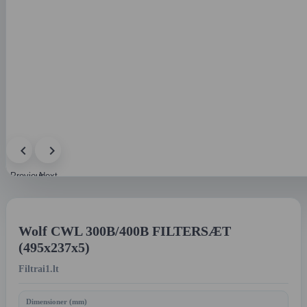
Previous
Next
image
image
Wolf CWL 300B/400B FILTERSÆT
(495x237x5)
Filtrai1.lt
Dimensioner (mm)