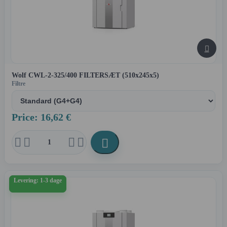

Wolf CWL-2-325/400 FILTERSÆT (510x245x5)
Filtre
Price: 16,62 €





Levering: 1-3 dage