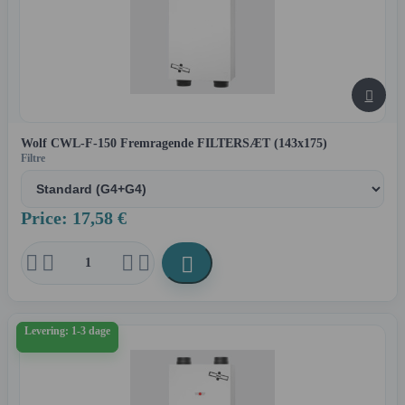

Wolf CWL-F-150 Fremragende FILTERSÆT (143x175)
Filtre
Price: 17,58 €





Levering: 1-3 dage