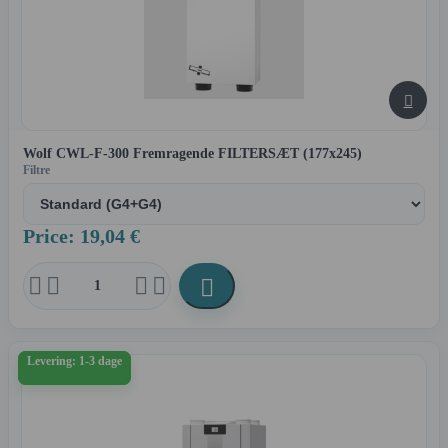

Wolf CWL-F-300 Fremragende FILTERSÆT (177x245)
Filtre
Price: 19,04 €





Levering: 1-3 dage