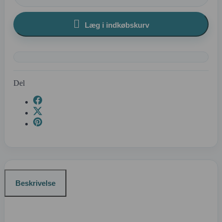

Læg i indkøbskurv
Del
Beskrivelse