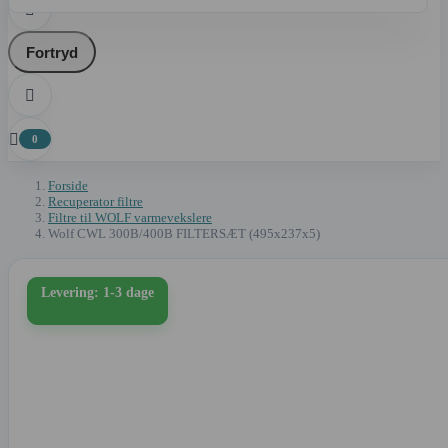

Fortryd


0
Forside
Recuperator filtre
Filtre til WOLF varmevekslere
Wolf CWL 300B/400B FILTERSÆT (495x237x5)
Levering: 1-3 dage