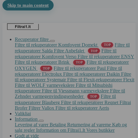
Skip to main content
Recuperator filtre
Filtre til rekuperatorer Komfovent Domekt
Filtre til
TOP
rekuperatorer Salda
Filtre Anbefalet
Filtre til
TOP
rekuperatorer Komfovent Verso
Filtre til rekuperatorer ENSY
Filtre til rekuperatorer Brink
Filtre til rekuperatorer
TOP
OXYGEN
Filtre til rekuperatorer Paul
Filtre til
TOP
rekuperatorer Electrolux
Filtre til rekuperatorer Daikin
Filtre
til rekuperatorer Systemair
Filtre til Flexit-rekuperatorer Flexit
Filtre til WOLF varmevekslere
Filtre til Mitsubishi
rekuperatorer
Filtre til Viessmann varmevekslere
Filtre til
Zehnder varmegenvindingsenheder
Filtre til
TOP
rekuperatorer Blauberg
Filtre til rekuperatorer Reqnet
Filtrai
Brofer
Filtrer Vallox
Filtre til rekuperatorer Aeris
Valikliai
Information
Levering af varer
Betaling
Returnering af varerne
Køb og
salg regler
Information om Filtrai1.lt
Vores butikker
Godt at vide