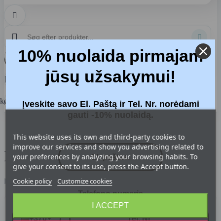



10% nuolaida pirmajam
Fortryd
jūsų užsakymui!
Log

ind
dkøbskurv
0
Įveskite savo El. Paštą ir Tel. Nr. norėdami
gauti -10% nuolaidą.
Forside
Information
This website uses its own and third-party cookies to
improve our services and show you advertising related to
Information
your preferences by analyzing your browsing habits. To
give your consent to its use, press the Accept button.
Cookie policy
Customize cookies
Liste med sider i Information:
Telefono numeris
I ACCEPT
Levering af varer
+370