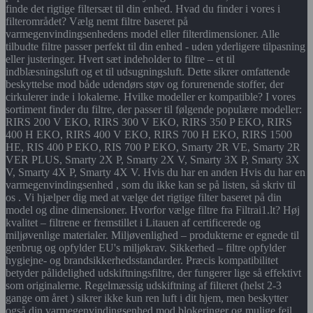
finde det rigtige filtersæt til din enhed. Hvad du finder i vores i
filterområdet? Vælg nemt filtre baseret på
varmegenvindingsenhedens model eller filterdimensioner. Alle
tilbudte filtre passer perfekt til din enhed - uden yderligere tilpasning
eller justeringer. Hvert sæt indeholder to filtre – et til
indblæsningsluft og et til udsugningsluft. Dette sikrer omfattende
beskyttelse mod både udendørs støv og forurenende stoffer, der
cirkulerer inde i lokalerne. Hvilke modeller er kompatible? I vores
sortiment finder du filtre, der passer til følgende populære modeller:
RIRS 200 V EKO, RIRS 300 V EKO, RIRS 350 P EKO, RIRS
400 H EKO, RIRS 400 V EKO, RIRS 700 H EKO, RIRS 1500
HE, RIS 400 P EKO, RIS 700 P EKO, Smarty 2R VE, Smarty 2R
VER PLUS, Smarty 2X P, Smarty 2X V, Smarty 3X P, Smarty 3X
V, Smarty 4X P, Smarty 4X V. Hvis du har en anden Hvis du har en
varmegenvindingsenhed , som du ikke kan se på listen, så skriv til
os . Vi hjælper dig med at vælge det rigtige filter baseret på din
model og dine dimensioner. Hvorfor vælge filtre fra Filtrai1.lt? Høj
kvalitet – filtrene er fremstillet i Litauen af certificerede og
miljøvenlige materialer. Miljøvenlighed – produkterne er egnede til
genbrug og opfylder EU's miljøkrav. Sikkerhed – filtre opfylder
hygiejne- og brandsikkerhedsstandarder. Præcis kompatibilitet
betyder pålidelighed udskiftningsfiltre, der fungerer lige så effektivt
som originalerne. Regelmæssig udskiftning af filteret (helst 2-3
gange om året ) sikrer ikke kun ren luft i dit hjem, men beskytter
også din varmegenvindingsenhed mod blokeringer og mulige fejl.