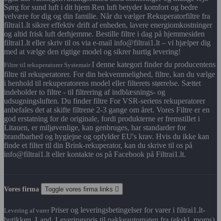
Sørg for sund luft i dit hjem Ren luft betyder komfort og bedre
velvære for dig og din familie. Når du vælger Rekuperatorfiltre fra
filtrai1.lt sikrer effektiv drift af enheden, lavere energiomkostninger
og altid frisk luft derhjemme. Bestille filtre i dag på hjemmesiden
filtrai1.lt eller skriv til os via e-mail info@filtrai1.lt – vi hjælper dig
med at vælge den rigtige model og sikrer hurtig levering!
I denne kategori finder du producentens
Filtre til rekuperatorer Systemair
filtre til rekuperatorer. For din bekvemmelighed, filtre, kan du vælge
i henhold til rekuperatorens model eller filterets størrelse. Sættet
indeholder to filtre - til filtrering af indblæsnings- og
udsugningsluften. Du finder filtre For VSR-seriens rekuperatorer
anbefales det at skifte filtrene 2-3 gange om året. Vores Filtre er en
god erstatning for de originale, fordi produkterne er fremstillet i
Litauen, er miljøvenlige, kan genbruges, har standarder for
brandbarhed og hygiejne og opfylder EU's krav. Hvis du ikke kan
finde et filter til din Brink-rekuperator, kan du skrive til os på
info@filtrai1.lt eller kontakte os på Facebook på Filtrai1.lt.
Vores firma
Toggle vores firma links

Priser og leveringsbetingelser for varer i filtrai1.lt-
Levering af varer
butikken. Land. Leveringspris til pakkeautomaten fra (ekskl. moms)