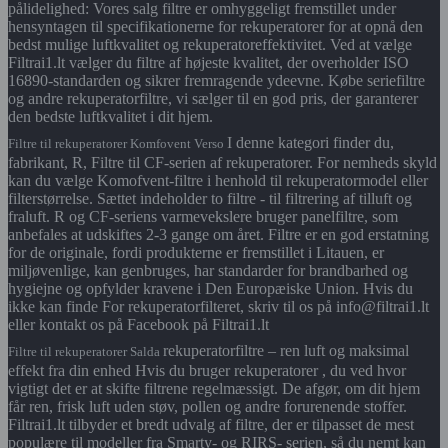
pålidelighed: Vores salg filtre er omhyggeligt fremstillet under
hensyntagen til specifikationerne for rekuperatorer for at opnå den
bedst mulige luftkvalitet og rekuperatoreffektivitet. Ved at vælge
Filtrai1.lt vælger du filtre af højeste kvalitet, der overholder ISO
16890-standarden og sikrer fremragende ydeevne. Købe seriefiltre
og andre rekuperatorfiltre, vi sælger til en god pris, der garanterer
den bedste luftkvalitet i dit hjem.
I denne kategori finder du,
Filtre til rekuperatorer Komfovent Verso
fabrikant, R, Filtre til CF-serien af rekuperatorer. For nemheds skyld
kan du vælge Komofvent-filtre i henhold til rekuperatormodel eller
filterstørrelse. Sættet indeholder to filtre - til filtrering af tilluft og
fraluft. R og CF-seriens varmevekslere bruger panelfiltre, som
anbefales at udskiftes 2-3 gange om året. Filtre er en god erstatning
for de originale, fordi produkterne er fremstillet i Litauen, er
miljøvenlige, kan genbruges, har standarder for brandbarhed og
hygiejne og opfylder kravene i Den Europæiske Union. Hvis du
ikke kan finde For rekuperatorfilteret, skriv til os på info@filtrai1.lt
eller kontakt os på Facebook på Filtrai1.lt
rekuperatorfiltre – ren luft og maksimal
Filtre til rekuperatorer Salda
effekt fra din enhed Hvis du bruger rekuperatorer , du ved hvor
vigtigt det er at skifte filtrene regelmæssigt. De afgør, om dit hjem
får ren, frisk luft uden støv, pollen og andre forurenende stoffer.
Filtrai1.lt tilbyder et bredt udvalg af filtre, der er tilpasset de mest
populære til modeller fra Smarty- og RIRS- serien, så du nemt kan