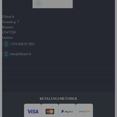

Filtrai.lt
Gruodo g. 7
Kaunas
LT-47250
Lietuva

+370 638 07 955

info@filtrai1.lt
BETALINGSMETODER