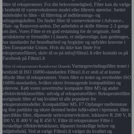
filtre til rekuperatorer. For din bekvemmelighed, Filtre kan du vælge
i henhold til varmevekslerens model eller filterets størrelse. Sættet
indeholder to filtre - til filtrering af indblæsnings- og
udsugningsluften. Du finder filtre til varmevekslerne i Advance-,
Flair- og Renovent-serien. Det anbefales at skifte filtrene 2-3 gange
om året. Vores Filtre er en god erstatning for de originale, fordi
produkterne er fremstillet i Litauen, er miljøvenlige, kan genbruges,
har standarder for brandbarhed og hygiejne og opfylder kravene i
Den Europæiske Union. Hvis du ikke kan finde For
rekuperatorfilteret, skriv til os på info@filtrai1.lt eller kontakt os på
Facebook på Filtrai1.lt
Varmegenvindingsfiltre testet i
Filtre til rekuperatorer Komfovent Domekt
henhold til ISO 16890-standarden Filtrai1.lt er stolt af at kunne
tilbyde filtre til rekuperatorer. Vores filtre er testet og overholder ISO
16890-standarden, hvilket sikrer fremragende kompatibilitet og
ydeevne. Køb vores uovertrufne kompakte filtre M5 og andre
effektivitetsklassefiltre. udvalg af rekuperatorfiltre: Rekuperatorfiltre
uoriginale filtre af høj kvalitet til alle populære for
rekuperatormodeller. Kompaktfilter M5, F7 Opfanger mellemstore
og fine partikler og sikrer dermed bedre luftkvalitet i hjemmet. filtre :
specifikke filtre, tilpassede serievarmevekslere, inklusive R 200 V, R
300 V, R 400 V og R 450 V. Filtre til rekuperatorer Filtre i
forskellige effektivitetsklasser, tilpasset forskellige behov og
miljøforhold. Ved at vælge Filtrai1.lt vælger du kvalitet og