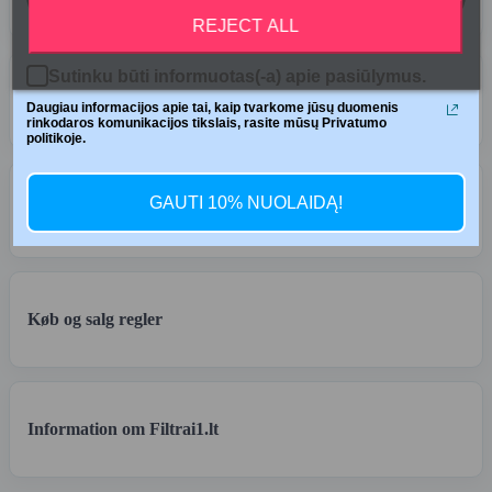
REJECT ALL
Sutinku būti informuotas(-a) apie pasiūlymus.
Betaling
Daugiau informacijos apie tai, kaip tvarkome jūsų duomenis
rinkodaros komunikacijos tikslais, rasite mūsų Privatumo
politikoje.
GAUTI 10% NUOLAIDĄ!
Returnering af varerne
Køb og salg regler
Information om Filtrai1.lt