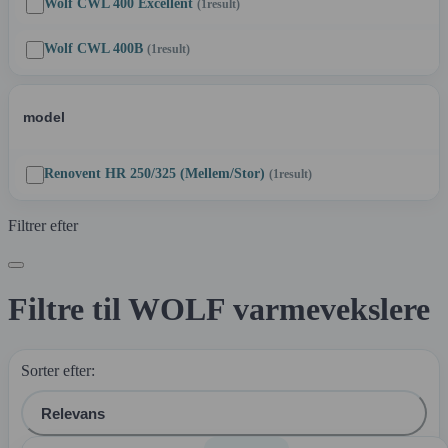
Wolf CWL 400 Excellent
(1
result
)
Wolf CWL 400B
(1
result
)
model
Renovent HR 250/325 (Mellem/Stor)
(1
result
)
Filtrer efter
Filtre til WOLF varmevekslere
Sorter efter:
Relevans