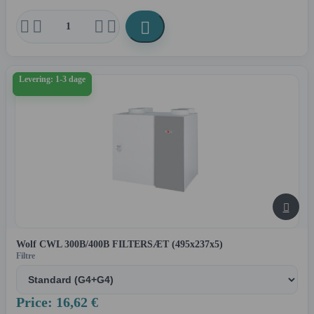





Levering: 1-3 dage

Wolf CWL 300B/400B FILTERSÆT (495x237x5)
Filtre
Price: 16,62 €