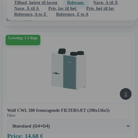
Tilbud, højest til lavest
Relevans
Navn, A til Å

Filtrer
Navn, Å til A
Pris, lav til høj
Pris, høj til lav
Reference, A to Z
Reference, Z to A
Der er 7 varer.
Levering: 1-3 dage

Wolf CWL 180 fremragende FILTERSÆT (290x136x5)
Filtre
Price: 14,68 €