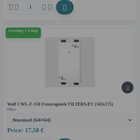





Levering: 1-3 dage

Wolf CWL-F-150 Fremragende FILTERSÆT (143x175)
Filtre
Price: 17,58 €