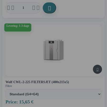





Levering: 1-3 dage

Wolf CWL-2-225 FILTERSÆT (400x215x5)
Filtre
Price: 15,65 €