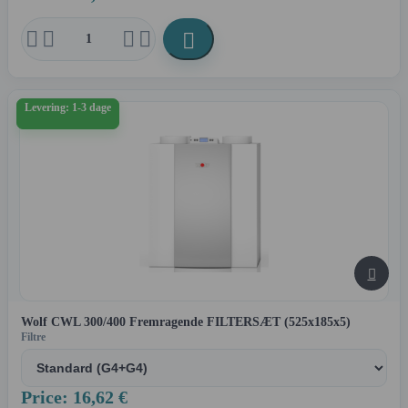





Levering: 1-3 dage

Wolf CWL 300/400 Fremragende FILTERSÆT (525x185x5)
Filtre
Price: 16,62 €