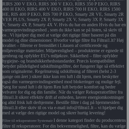
RIRS 200 V EKO, RIRS 300 V EKO, RIRS 350 P EKO, RIRS
400 H EKO, RIRS 400 V EKO, RIRS 700 H EKO, RIRS 1500
HE, RIS 400 P EKO, RIS 700 P EKO, Smarty 2R VE, Smarty 2R
VER PLUS, Smarty 2X P, Smarty 2X V, Smarty 3X P, Smarty 3X
V, Smarty 4X P, Smarty 4X V. Hvis du har en anden Hvis du har en
varmegenvindingsenhed , som du ikke kan se på listen, så skriv til
os . Vi hjælper dig med at vælge det rigtige filter baseret på din
model og dine dimensioner. Hvorfor vælge filtre fra Filtrai1.lt? Høj
kvalitet – filtrene er fremstillet i Litauen af certificerede og
miljøvenlige materialer. Miljøvenlighed – produkterne er egnede til
genbrug og opfylder EU's miljøkrav. Sikkerhed – filtre opfylder
hygiejne- og brandsikkerhedsstandarder. Præcis kompatibilitet
betyder pålidelighed udskiftningsfiltre, der fungerer lige så effektivt
som originalerne. Regelmæssig udskiftning af filteret (helst 2-3
gange om året ) sikrer ikke kun ren luft i dit hjem, men beskytter
også din varmegenvindingsenhed mod blokeringer og mulige fejl.
Sørg for sund luft i dit hjem Ren luft betyder komfort og bedre
velvære for dig og din familie. Når du vælger Rekuperatorfiltre fra
filtrai1.lt sikrer effektiv drift af enheden, lavere energiomkostninger
og altid frisk luft derhjemme. Bestille filtre i dag på hjemmesiden
filtrai1.lt eller skriv til os via e-mail info@filtrai1.lt – vi hjælper dig
med at vælge den rigtige model og sikrer hurtig levering!
I denne kategori finder du producentens
Filtre til rekuperatorer Systemair
filtre til rekuperatorer. For din bekvemmelighed, filtre, kan du vælge