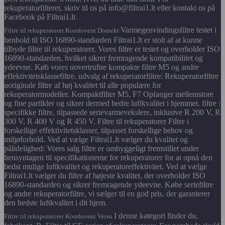
rekuperatorfilteret, skriv til os på info@filtrai1.lt eller kontakt os på
Facebook på Filtrai1.lt
Varmegenvindingsfiltre testet i
Filtre til rekuperatorer Komfovent Domekt
henhold til ISO 16890-standarden Filtrai1.lt er stolt af at kunne
tilbyde filtre til rekuperatorer. Vores filtre er testet og overholder ISO
16890-standarden, hvilket sikrer fremragende kompatibilitet og
ydeevne. Køb vores uovertrufne kompakte filtre M5 og andre
effektivitetsklassefiltre. udvalg af rekuperatorfiltre: Rekuperatorfiltre
uoriginale filtre af høj kvalitet til alle populære for
rekuperatormodeller. Kompaktfilter M5, F7 Opfanger mellemstore
og fine partikler og sikrer dermed bedre luftkvalitet i hjemmet. filtre :
specifikke filtre, tilpassede serievarmevekslere, inklusive R 200 V, R
300 V, R 400 V og R 450 V. Filtre til rekuperatorer Filtre i
forskellige effektivitetsklasser, tilpasset forskellige behov og
miljøforhold. Ved at vælge Filtrai1.lt vælger du kvalitet og
pålidelighed: Vores salg filtre er omhyggeligt fremstillet under
hensyntagen til specifikationerne for rekuperatorer for at opnå den
bedst mulige luftkvalitet og rekuperatoreffektivitet. Ved at vælge
Filtrai1.lt vælger du filtre af højeste kvalitet, der overholder ISO
16890-standarden og sikrer fremragende ydeevne. Købe seriefiltre
og andre rekuperatorfiltre, vi sælger til en god pris, der garanterer
den bedste luftkvalitet i dit hjem.
I denne kategori finder du,
Filtre til rekuperatorer Komfovent Verso