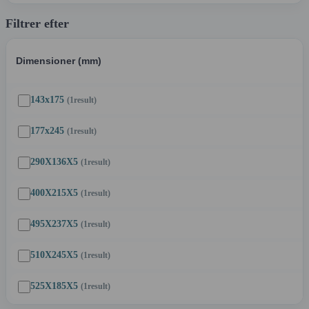
Filtrer efter
Dimensioner (mm)
143x175
(1
result
)
177x245
(1
result
)
290X136X5
(1
result
)
400X215X5
(1
result
)
495X237X5
(1
result
)
510X245X5
(1
result
)
525X185X5
(1
result
)