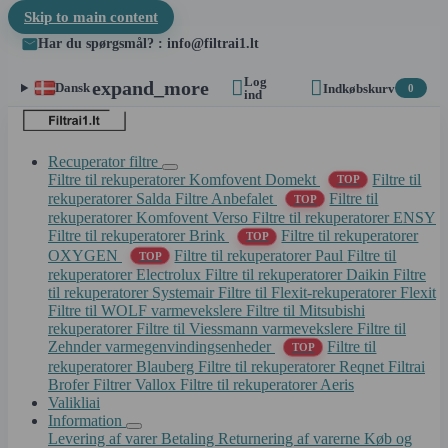
Skip to main content
Har du spørgsmål? : info@filtrai1.lt
Log


expand_more
Dansk
Indkøbskurv
0
ind
Recuperator filtre
Filtre til rekuperatorer Komfovent Domekt
Filtre til
TOP
rekuperatorer Salda
Filtre Anbefalet
Filtre til
TOP
rekuperatorer Komfovent Verso
Filtre til rekuperatorer ENSY
Filtre til rekuperatorer Brink
Filtre til rekuperatorer
TOP
OXYGEN
Filtre til rekuperatorer Paul
Filtre til
TOP
rekuperatorer Electrolux
Filtre til rekuperatorer Daikin
Filtre
til rekuperatorer Systemair
Filtre til Flexit-rekuperatorer Flexit
Filtre til WOLF varmevekslere
Filtre til Mitsubishi
rekuperatorer
Filtre til Viessmann varmevekslere
Filtre til
Zehnder varmegenvindingsenheder
Filtre til
TOP
rekuperatorer Blauberg
Filtre til rekuperatorer Reqnet
Filtrai
Brofer
Filtrer Vallox
Filtre til rekuperatorer Aeris
Valikliai
Information
Levering af varer
Betaling
Returnering af varerne
Køb og