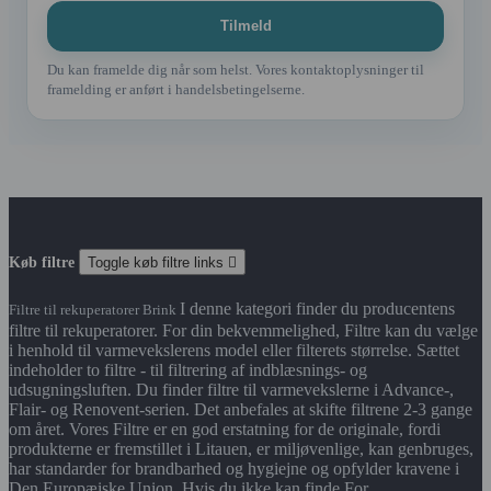
Du kan framelde dig når som helst. Vores kontaktoplysninger til
framelding er anført i handelsbetingelserne.
Køb filtre
Toggle køb filtre links

I denne kategori finder du producentens
Filtre til rekuperatorer Brink
filtre til rekuperatorer. For din bekvemmelighed, Filtre kan du vælge
i henhold til varmevekslerens model eller filterets størrelse. Sættet
indeholder to filtre - til filtrering af indblæsnings- og
udsugningsluften. Du finder filtre til varmevekslerne i Advance-,
Flair- og Renovent-serien. Det anbefales at skifte filtrene 2-3 gange
om året. Vores Filtre er en god erstatning for de originale, fordi
produkterne er fremstillet i Litauen, er miljøvenlige, kan genbruges,
har standarder for brandbarhed og hygiejne og opfylder kravene i
Den Europæiske Union. Hvis du ikke kan finde For