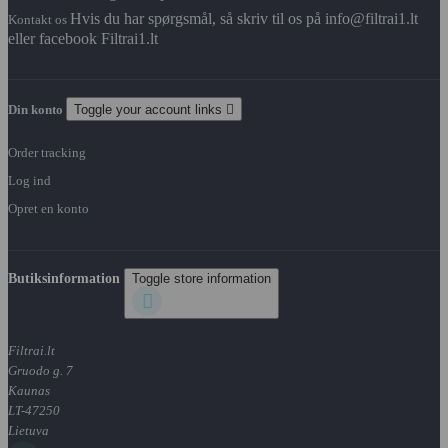
Hvis du har spørgsmål, så skriv til os på info@filtrai1.lt
Kontakt os
eller facebook Filtrai1.lt
Din konto
Toggle your account links

Order tracking
Log ind
Opret en konto
Butiksinformation
Toggle store information

Filtrai.lt
Gruodo g. 7
Kaunas
LT-47250
Lietuva