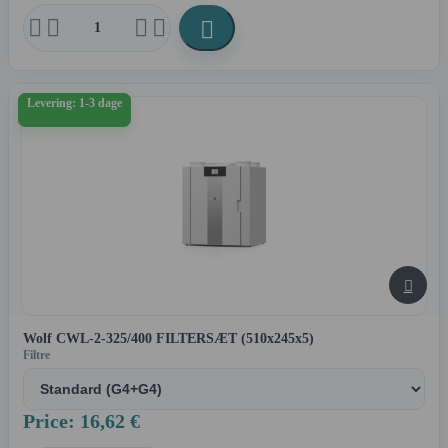





Levering: 1-3 dage

Wolf CWL-2-325/400 FILTERSÆT (510x245x5)
Filtre
Price: 16,62 €