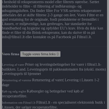
i henhold til rekuperatorens model eller filterets størrelse. Sættet
indeholder to filtre - til filtrering af indblæsnings- og
udsugningsluften. Du finder filtre For VSR-seriens rekuperatorer
anbefales det at skifte filtrene 2-3 gange om året. Vores Filtre er en
god erstatning for de originale, fordi produkterne er fremstillet i
Litauen, er miljøvenlige, kan genbruges, har standarder for
brandbarhed og hygiejne og opfylder EU's krav. Hvis du ikke kan
finde et filter til din Brink-rekuperator, kan du skrive til os på
info@filtrai1.lt eller kontakte os på Facebook på Filtrai1.lt.
Vores firma
Toggle vores firma links

Priser og leveringsbetingelser for varer i filtrai1.lt-
Levering af varer
butikken. Land. Leveringspris til pakkeautomaten fra (ekskl. moms)
Leveringspris til hjemmet
Returnering af varer| Levering i Litauen 1-2
Returnering af varerne
dage
Købsregler og betingelser ved køb af
Køb og salg regler
recuperatorfiltre.
Filtrai1.lt - en specialiseret elektronisk butik i
Information om Filtrai1.lt
Litauen, der sælger recuperatorfiltre.