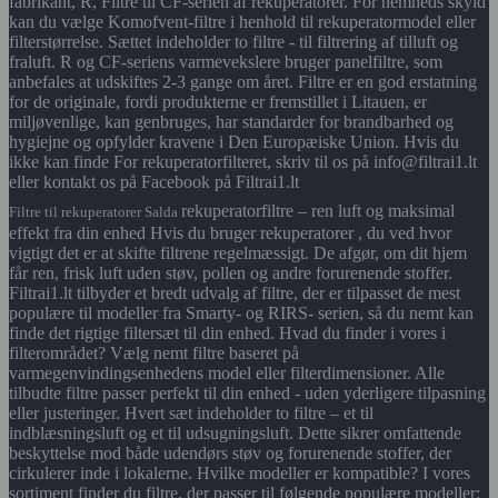
fabrikant, R, Filtre til CF-serien af rekuperatorer. For nemheds skyld
kan du vælge Komofvent-filtre i henhold til rekuperatormodel eller
filterstørrelse. Sættet indeholder to filtre - til filtrering af tilluft og
fraluft. R og CF-seriens varmevekslere bruger panelfiltre, som
anbefales at udskiftes 2-3 gange om året. Filtre er en god erstatning
for de originale, fordi produkterne er fremstillet i Litauen, er
miljøvenlige, kan genbruges, har standarder for brandbarhed og
hygiejne og opfylder kravene i Den Europæiske Union. Hvis du
ikke kan finde For rekuperatorfilteret, skriv til os på info@filtrai1.lt
eller kontakt os på Facebook på Filtrai1.lt
rekuperatorfiltre – ren luft og maksimal
Filtre til rekuperatorer Salda
effekt fra din enhed Hvis du bruger rekuperatorer , du ved hvor
vigtigt det er at skifte filtrene regelmæssigt. De afgør, om dit hjem
får ren, frisk luft uden støv, pollen og andre forurenende stoffer.
Filtrai1.lt tilbyder et bredt udvalg af filtre, der er tilpasset de mest
populære til modeller fra Smarty- og RIRS- serien, så du nemt kan
finde det rigtige filtersæt til din enhed. Hvad du finder i vores i
filterområdet? Vælg nemt filtre baseret på
varmegenvindingsenhedens model eller filterdimensioner. Alle
tilbudte filtre passer perfekt til din enhed - uden yderligere tilpasning
eller justeringer. Hvert sæt indeholder to filtre – et til
indblæsningsluft og et til udsugningsluft. Dette sikrer omfattende
beskyttelse mod både udendørs støv og forurenende stoffer, der
cirkulerer inde i lokalerne. Hvilke modeller er kompatible? I vores
sortiment finder du filtre, der passer til følgende populære modeller: