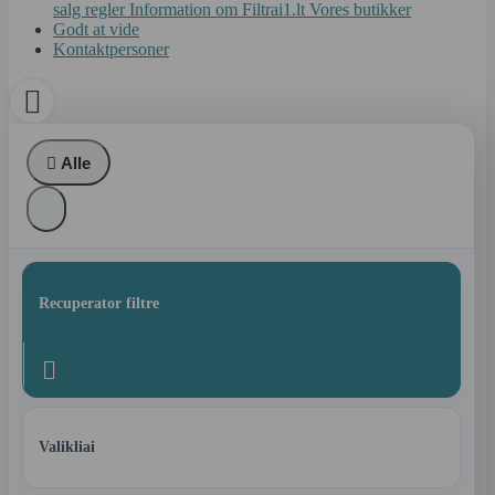
salg regler
Information om Filtrai1.lt
Vores butikker
Godt at vide
Kontaktpersoner


Alle
Recuperator filtre

Valikliai