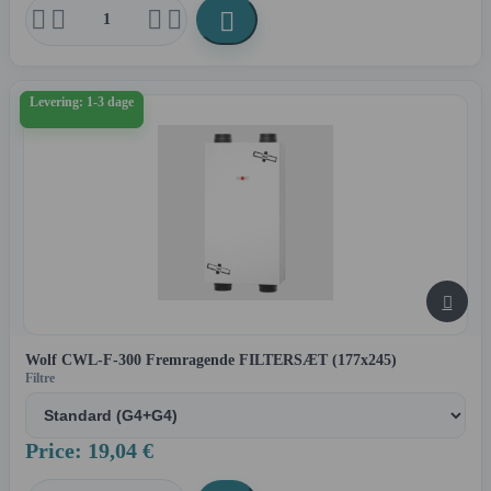





Levering: 1-3 dage

Wolf CWL-F-300 Fremragende FILTERSÆT (177x245)
Filtre
Price: 19,04 €