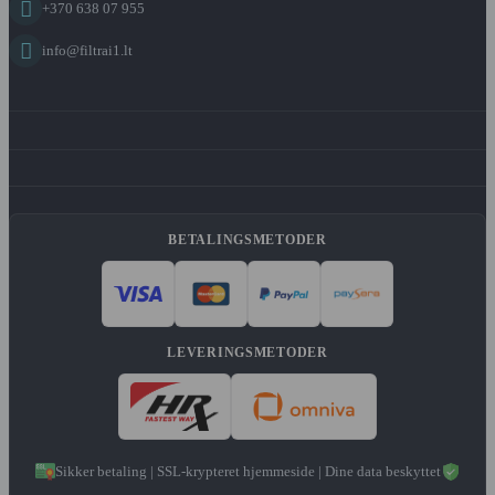

+370 638 07 955

info@filtrai1.lt
BETALINGSMETODER
LEVERINGSMETODER
Sikker betaling | SSL-krypteret hjemmeside | Dine data beskyttet