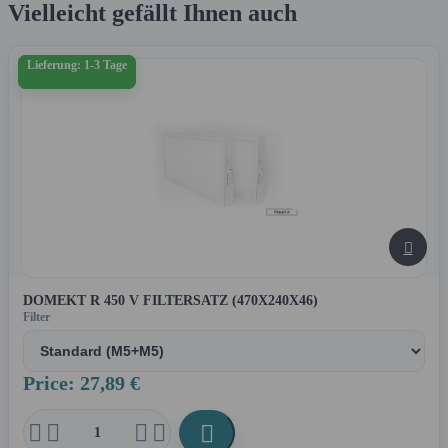
Vielleicht gefällt Ihnen auch
Lieferung: 1-3 Tage

DOMEKT R 450 V FILTERSATZ (470X240X46)
Filter
Price: 27,89 €




