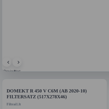
Previous
Next
image
image
DOMEKT R 450 V C6M (AB 2020-10)
FILTERSATZ (517X278X46)
Filtrai1.lt