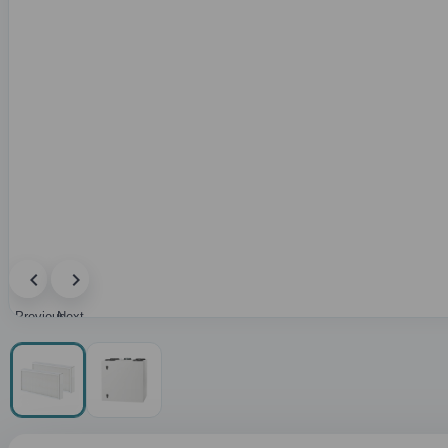
Previous
Next
image
image