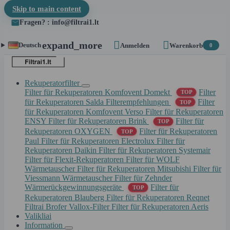
Skip to main content
Fragen? : info@filtrai1.lt


expand_more
Deutsch
Anmelden
Warenkorb
0
Rekuperatorfilter
Filter für Rekuperatoren Komfovent Domekt
Filter
TOP
für Rekuperatoren Salda
Filterempfehlungen
Filter
TOP
für Rekuperatoren Komfovent Verso
Filter für Rekuperatoren
ENSY
Filter für Rekuperatoren Brink
Filter für
TOP
Rekuperatoren OXYGEN
Filter für Rekuperatoren
TOP
Paul
Filter für Rekuperatoren Electrolux
Filter für
Rekuperatoren Daikin
Filter für Rekuperatoren Systemair
Filter für Flexit-Rekuperatoren
Filter für WOLF
Wärmetauscher
Filter für Rekuperatoren Mitsubishi
Filter für
Viessmann Wärmetauscher
Filter für Zehnder
Wärmerückgewinnungsgeräte
Filter für
TOP
Rekuperatoren Blauberg
Filter für Rekuperatoren Reqnet
Filtrai Brofer
Vallox-Filter
Filter für Rekuperatoren Aeris
Valikliai
Information