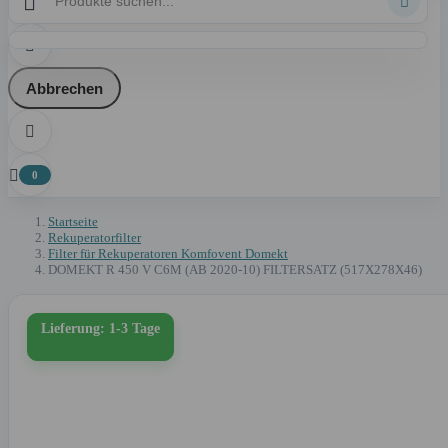



Abbrechen


0
Startseite
Rekuperatorfilter
Filter für Rekuperatoren Komfovent Domekt
DOMEKT R 450 V C6M (AB 2020-10) FILTERSATZ (517X278X46)
Lieferung: 1-3 Tage