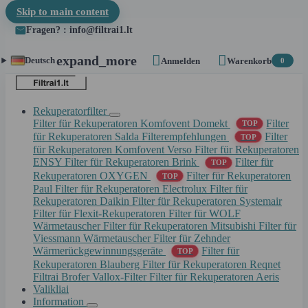
Skip to main content
Fragen? : info@filtrai1.lt


expand_more
Deutsch
Anmelden
Warenkorb
0
Rekuperatorfilter
Filter für Rekuperatoren Komfovent Domekt
Filter
TOP
für Rekuperatoren Salda
Filterempfehlungen
Filter
TOP
für Rekuperatoren Komfovent Verso
Filter für Rekuperatoren
ENSY
Filter für Rekuperatoren Brink
Filter für
TOP
Rekuperatoren OXYGEN
Filter für Rekuperatoren
TOP
Paul
Filter für Rekuperatoren Electrolux
Filter für
Rekuperatoren Daikin
Filter für Rekuperatoren Systemair
Filter für Flexit-Rekuperatoren
Filter für WOLF
Wärmetauscher
Filter für Rekuperatoren Mitsubishi
Filter für
Viessmann Wärmetauscher
Filter für Zehnder
Wärmerückgewinnungsgeräte
Filter für
TOP
Rekuperatoren Blauberg
Filter für Rekuperatoren Reqnet
Filtrai Brofer
Vallox-Filter
Filter für Rekuperatoren Aeris
Valikliai
Information