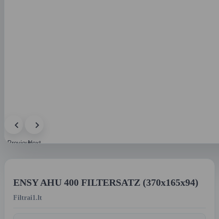
Previous
Next
image
image
ENSY AHU 400 FILTERSATZ (370x165x94)
Filtrai1.lt