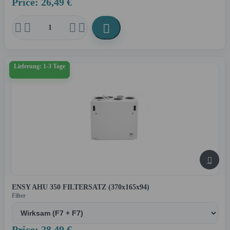
Price: 26,49 €





Lieferung: 1-3 Tage

ENSY AHU 350 FILTERSATZ (370x165x94)
Filter
Price: 28,49 €