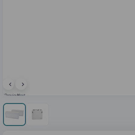
Previous
Next
image
image