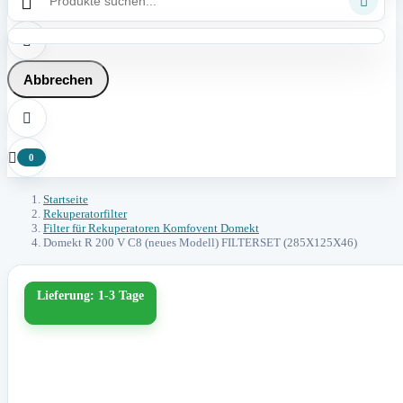



Abbrechen


0
Startseite
Rekuperatorfilter
Filter für Rekuperatoren Komfovent Domekt
Domekt R 200 V C8 (neues Modell) FILTERSET (285X125X46)
Lieferung: 1-3 Tage