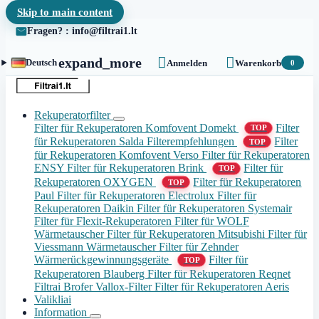
Skip to main content
Fragen? : info@filtrai1.lt


expand_more
Deutsch
Anmelden
Warenkorb
0
Rekuperatorfilter
Filter für Rekuperatoren Komfovent Domekt
Filter
TOP
für Rekuperatoren Salda
Filterempfehlungen
Filter
TOP
für Rekuperatoren Komfovent Verso
Filter für Rekuperatoren
ENSY
Filter für Rekuperatoren Brink
Filter für
TOP
Rekuperatoren OXYGEN
Filter für Rekuperatoren
TOP
Paul
Filter für Rekuperatoren Electrolux
Filter für
Rekuperatoren Daikin
Filter für Rekuperatoren Systemair
Filter für Flexit-Rekuperatoren
Filter für WOLF
Wärmetauscher
Filter für Rekuperatoren Mitsubishi
Filter für
Viessmann Wärmetauscher
Filter für Zehnder
Wärmerückgewinnungsgeräte
Filter für
TOP
Rekuperatoren Blauberg
Filter für Rekuperatoren Reqnet
Filtrai Brofer
Vallox-Filter
Filter für Rekuperatoren Aeris
Valikliai
Information