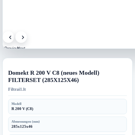
Previous
Next
image
image
Domekt R 200 V C8 (neues Modell)
FILTERSET (285X125X46)
Filtrai1.lt
Modell
R 200 V (C8)
Abmessungen (mm)
285x125x46