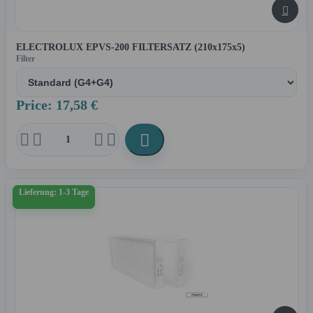

ELECTROLUX EPVS-200 FILTERSATZ (210x175x5)
Filter
Price: 17,58 €





Lieferung: 1-3 Tage