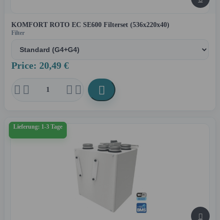
KOMFORT ROTO EC SE600 Filterset (536x220x40)
Filter
Price: 20,49 €





Lieferung: 1-3 Tage
