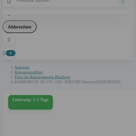



Abbrechen


0
Startseite
Rekuperatorfilter
Filter für Rekuperatoren Blauberg
KOMFORT EC S5 270 / 230 / S5B270E Filterset (264X182X18)
Lieferung: 1-3 Tage