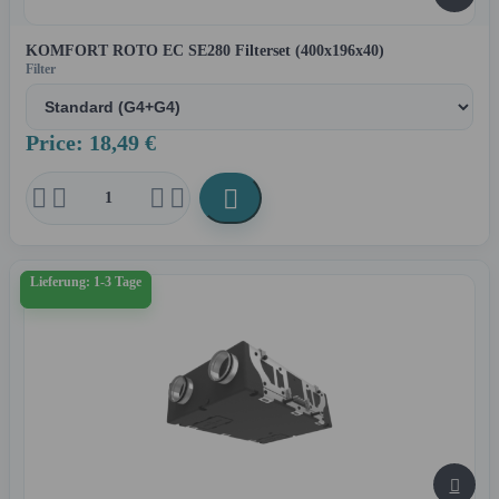
KOMFORT ROTO EC SE280 Filterset (400x196x40)
Filter
Price: 18,49 €





Lieferung: 1-3 Tage
