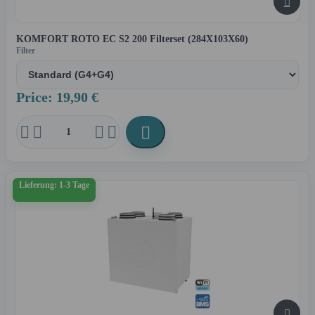

KOMFORT ROTO EC S2 200 Filterset (284X103X60)
Filter
Price: 19,90 €





Lieferung: 1-3 Tage
