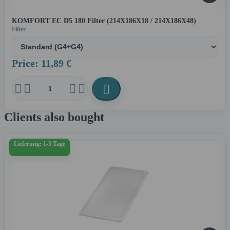
KOMFORT EC D5 180 Filter (214X186X18 / 214X186X48)
Filter
Price: 11,89 €





Clients also bought
Lieferung: 1-3 Tage