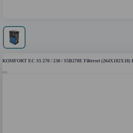
KOMFORT EC S5 270 / 230 / S5B270E Filterset (264X182X18) B