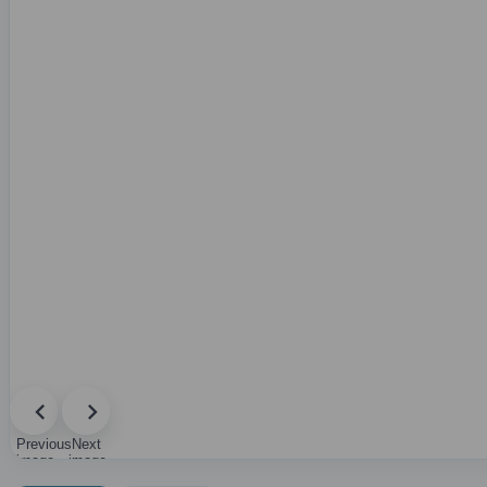
Previous
Next
image
image