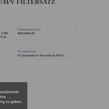
U/H/V FILTERSATZ
Abmessungen (mm)
 1700
800x400x46
/V R
Warenlieferung
9 € (kostenloser Versand ab 100 €)
sereDienste
Ihre
ung zu geben,