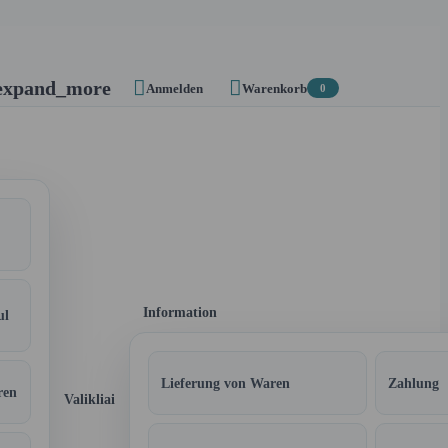


expand_more
Anmelden
Warenkorb
0
Information
ul
Lieferung von Waren
Zahlung
ren
Valikliai