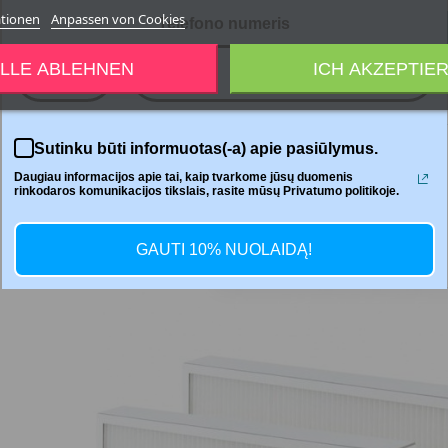
ationen
Anpassen von Cookies
Telefono numeris




LLE ABLEHNEN
ICH AKZEPTIE
+370
Sutinku būti informuotas(-a) apie pasiūlymus.
Teilen
Daugiau informacijos apie tai, kaip tvarkome jūsų duomenis
rinkodaros komunikacijos tikslais, rasite mūsų Privatumo politikoje.
GAUTI 10% NUOLAIDĄ!