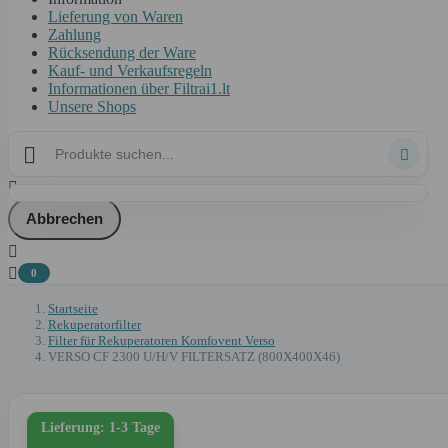
Lieferung von Waren
Zahlung
Rücksendung der Ware
Kauf- und Verkaufsregeln
Informationen über Filtrai1.lt
Unsere Shops



Abbrechen


0
Startseite
Rekuperatorfilter
Filter für Rekuperatoren Komfovent Verso
VERSO CF 2300 U/H/V FILTERSATZ (800X400X46)
Lieferung: 1-3 Tage