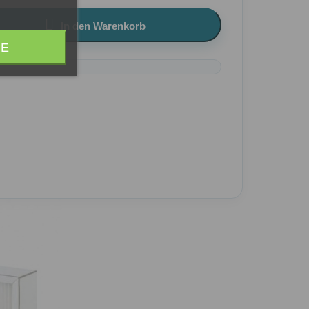

In den Warenkorb
RE