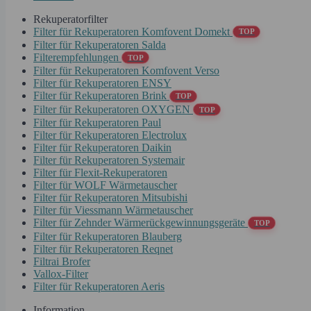
Rekuperatorfilter
Filter für Rekuperatoren Komfovent Domekt
TOP
Filter für Rekuperatoren Salda
Filterempfehlungen
TOP
Filter für Rekuperatoren Komfovent Verso
Filter für Rekuperatoren ENSY
Filter für Rekuperatoren Brink
TOP
Filter für Rekuperatoren OXYGEN
TOP
Filter für Rekuperatoren Paul
Filter für Rekuperatoren Electrolux
Filter für Rekuperatoren Daikin
Filter für Rekuperatoren Systemair
Filter für Flexit-Rekuperatoren
Filter für WOLF Wärmetauscher
Filter für Rekuperatoren Mitsubishi
Filter für Viessmann Wärmetauscher
Filter für Zehnder Wärmerückgewinnungsgeräte
TOP
Filter für Rekuperatoren Blauberg
Filter für Rekuperatoren Reqnet
Filtrai Brofer
Vallox-Filter
Filter für Rekuperatoren Aeris
Information