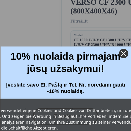
VERSO CF 2300 
(800X400X46)
Filtrai1.lt
Modell
CF 1000 U/H/V CF 1300 U/H/V CF
U/H/V CF 2300 U/H/V R 1000 U/H
1300 U/H/V R 1500 U/H/V
10% nuolaida pirmajam
Das Set beinhaltet:
jūsų užsakymui!
Filter - 2 Stück.
Įveskite savo El. Paštą ir Tel. Nr. norėdami gauti
Price:
73,82 €
-10% nuolaidą.
Bruttopreis
 verwendet eigene Cookies und Cookies von Drittanbietern, um un
Filter
: Standard (M5+M5)
. Und zeigen Sie Werbung in Bezug auf Ihre Vorlieben, indem Sie 
analysieren navigation. Um Ihre Zustimmung zu seiner Verwend
f die Schaltfläche Akzeptieren.