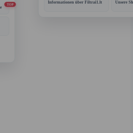
Informationen über Filtrai1.lt
Unsere S
TOP
e