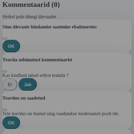
Kommentaarid (0)
Hetkel pole ühtegi ülevaadet
Sinu ülevaate hindamise saatmine ebaõnnestus
OK
Teavita sobimatust kommentaarist
Kas kindlasti tahad sellest teatada ?
Ei
Jah
Teavitus on saadetud
Teie teavitus on lisatud ning vaadatakse moderaatori poolt üle.
OK