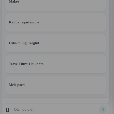
Makse
Kauba tagastamine
Ostu-müügi reeglid
Teave Filtrai1.lt kohta
Meie poed

