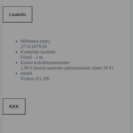
Lisainfo
Mõõtmed (mm)
275X187X20
Komplekt sisaldab:
Filtrid - 2 tk.
Kauba kohaletoimetamine
2,90 € (tasuta saatmine pakiautomaati alates 50 €)
mudel
Fookus (F) 200
KKK