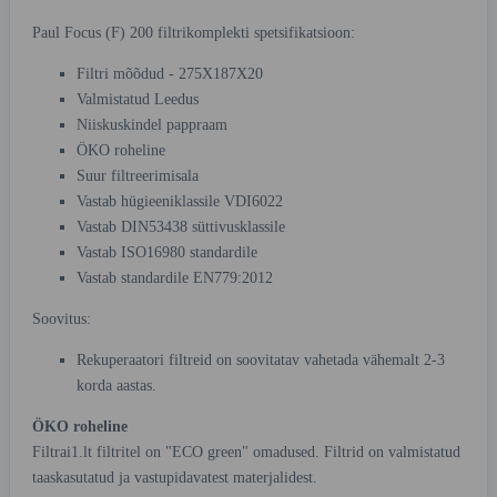
Paul Focus (F) 200 filtrikomplekti spetsifikatsioon:
Filtri mõõdud - 275X187X20
Valmistatud Leedus
Niiskuskindel pappraam
ÖKO roheline
Suur filtreerimisala
Vastab hügieeniklassile VDI6022
Vastab DIN53438 süttivusklassile
Vastab ISO16980 standardile
Vastab standardile EN779:2012
Soovitus:
Rekuperaatori filtreid on soovitatav vahetada vähemalt 2-3
korda aastas.
ÖKO roheline
Filtrai1.lt filtritel on "ECO green" omadused. Filtrid on valmistatud
taaskasutatud ja vastupidavatest materjalidest.