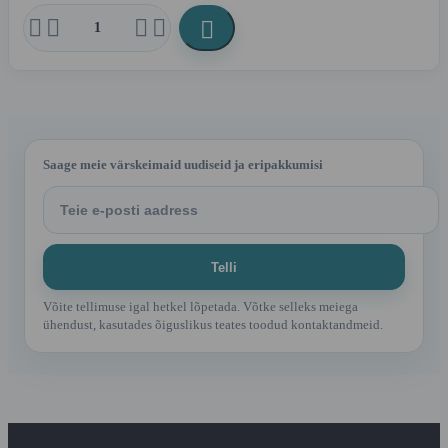





Saage meie värskeimaid uudiseid ja eripakkumisi
Võite tellimuse igal hetkel lõpetada. Võtke selleks meiega
ühendust, kasutades õiguslikus teates toodud kontaktandmeid.