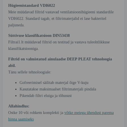
Hügieenistandard VDI6022
Meie müüdavad filtrid vastavad ventilatsioonihügieeni standardile
VDI6022. Standard tagab, et filtrimaterjalid ei lase bakteritel
paljuneda.
Süttivuse klassifikatsioon DIN53438
Filtrai1.lt müüdavad filtrid on testitud ja vastava tuleohtlikkuse
klassifikatsiooniga.
Filtrid on valmistatud ainulaadse DEEP PLEAT tehnoloogia
abil.
Tänu sellele tehnoloogiale:
Gofreerimisel säilitab materjal õige V-kuju
Kasutatakse maksimaalset filtrimaterjali pindala
Pikendab filtri eluiga ja tõhusust
Allahindlus:
Ostke 10 või rohkem komplekti ja
võtke meiega ühendust parema
hinna saamiseks