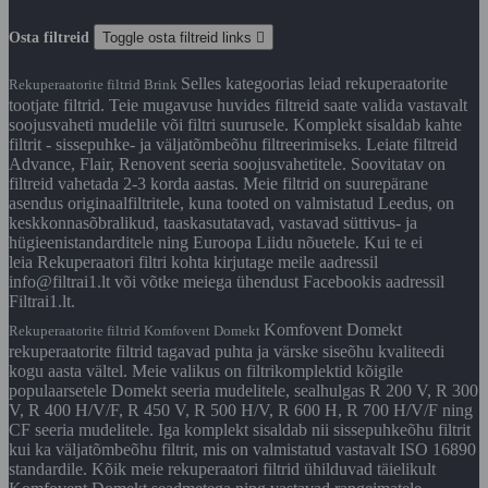
Osta filtreid
Toggle osta filtreid links

Selles kategoorias leiad rekuperaatorite
Rekuperaatorite filtrid Brink
tootjate filtrid. Teie mugavuse huvides filtreid saate valida vastavalt
soojusvaheti mudelile või filtri suurusele. Komplekt sisaldab kahte
filtrit - sissepuhke- ja väljatõmbeõhu filtreerimiseks. Leiate filtreid
Advance, Flair, Renovent seeria soojusvahetitele. Soovitatav on
filtreid vahetada 2-3 korda aastas. Meie filtrid on suurepärane
asendus originaalfiltritele, kuna tooted on valmistatud Leedus, on
keskkonnasõbralikud, taaskasutatavad, vastavad süttivus- ja
hügieenistandarditele ning Euroopa Liidu nõuetele. Kui te ei
leia Rekuperaatori filtri kohta kirjutage meile aadressil
info@filtrai1.lt või võtke meiega ühendust Facebookis aadressil
Filtrai1.lt.
Komfovent Domekt
Rekuperaatorite filtrid Komfovent Domekt
rekuperaatorite filtrid tagavad puhta ja värske siseõhu kvaliteedi
kogu aasta vältel. Meie valikus on filtrikomplektid kõigile
populaarsetele Domekt seeria mudelitele, sealhulgas R 200 V, R 300
V, R 400 H/V/F, R 450 V, R 500 H/V, R 600 H, R 700 H/V/F ning
CF seeria mudelitele. Iga komplekt sisaldab nii sissepuhkeõhu filtrit
kui ka väljatõmbeõhu filtrit, mis on valmistatud vastavalt ISO 16890
standardile. Kõik meie rekuperaatori filtrid ühilduvad täielikult