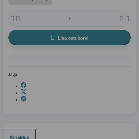





Lisa ostukorvi
Jaga
Kirjeldus