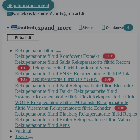
Skip to main content
Kas tekkis küsimusi? : info@filtrai1.lt


expand_more
Eesti keel
Sisene
Ostukorv:
0
Rekuperaatori filtrid
Rekuperaatorite filtrid Komfovent Domekt
TOP
Rekuperaatorite filtrid Salda
Rekuperaatorite filtrid Recom
Rekuperaatorite filtrid Komfovent Verso
TOP
Rekuperaatorite filtrid ENSY
Rekuperaatorite filtrid Brink
Rekuperaatorite filtrid OXYGEN
TOP
TOP
Rekuperaatorite filtrid Paul
Rekuperaatorite filtrid Electrolux
Rekuperaatorite filtrid Daikin
Rekuperaatorite filtrid
Systemair
Rekuperaatorite filtrid Flexit
Rekuperaatorite filtrid
WOLF
Rekuperaatorite filtrid Mitsubishi
Rekuperaatorite
filtrid Viessmann
Rekuperaatorite filtrid Zehnder
TOP
Rekuperaatorite filtrid Blauberg
Rekuperaatorite filtrid Reqnet
Rekuperaatorite filtrid Brofer
Rekuperaatorite filtrid Vallox
Rekuperaatorite filtrid Aeris
Valikliai
Teave