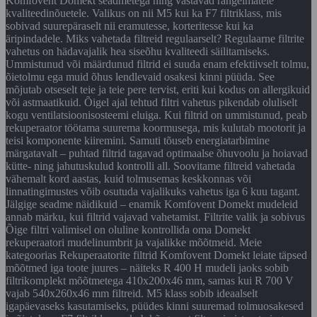
Komfovent Domekt seadmetega ning vastavad rangeimatele
kvaliteedinõuetele. Valikus on nii M5 kui ka F7 filtriklass, mis
sobivad suurepäraselt nii eramutesse, korteritesse kui ka
äripindadele. Miks vahetada filtreid regulaarselt? Regulaarne filtrite
vahetus on hädavajalik hea siseõhu kvaliteedi säilitamiseks.
Ummistunud või määrdunud filtrid ei suuda enam efektiivselt tolmu,
õietolmu ega muid õhus lendlevaid osakesi kinni püüda. See
mõjutab otseselt teie ja teie pere tervist, eriti kui kodus on allergikuid
või astmaatikuid. Õigel ajal tehtud filtri vahetus pikendab oluliselt
kogu ventilatsioonisosteemi eluiga. Kui filtrid on ummistunud, peab
rekuperaator töötama suurema koormusega, mis kulutab mootorit ja
teisi komponente kiiremini. Samuti tõuseb energiatarbimine
märgatavalt – puhtad filtrid tagavad optimaalse õhuvoolu ja hoiavad
kütte- ning jahutuskulud kontrolli all. Soovitame filtreid vahetada
vähemalt kord aastas, kuid tolmusemas keskkonnas või
linnatingimustes võib osutuda vajalikuks vahetus iga 6 kuu tagant.
Jälgige seadme näidikuid – enamik Komfovent Domekt mudeleid
annab märku, kui filtrid vajavad vahetamist. Filtrite valik ja sobivus
Õige filtri valimisel on oluline kontrollida oma Domekt
rekuperaatori mudelinumbrit ja vajalikke mõõtmeid. Meie
kategoorias Rekuperaatorite filtrid Komfovent Domekt leiate täpsed
mõõtmed iga toote juures – näiteks R 400 H mudeli jaoks sobib
filtrikomplekt mõõtmetega 410x200x46 mm, samas kui R 700 V
vajab 540x260x46 mm filtreid. M5 klass sobib ideaalselt
igapäevaseks kasutamiseks, püüdes kinni suuremad tolmuosakesed