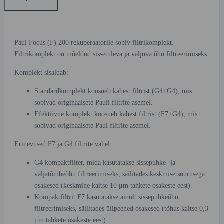
Paul Focus (F) 200 rekuperaatorile sobiv filtrikomplekt.
Filtrikomplekt on mõeldud sissetuleva ja väljuva õhu filtreerimiseks.
Komplekt sisaldab:
Standardkomplekt koosneb kahest filtrist (G4+G4), mis
sobivad originaalsete Pauli filtrite asemel.
Efektiivne komplekt koosneb kahest filtrist (F7+G4), mis
sobivad originaalsete Paul filtrite asemel.
Erinevused F7 ja G4 filtrite vahel:
G4 kompaktfilter, mida kasutatakse sissepuhke- ja
väljatõmbeõhu filtreerimiseks, säilitades keskmise suurusega
osakesed (keskmine kaitse 10 μm tahkete osakeste eest).
Kompaktfiltrit F7 kasutatakse ainult sissepuhkeõhu
filtreerimiseks, säilitades ülipeened osakesed (tõhus kaitse 0,3
μm tahkete osakeste eest).