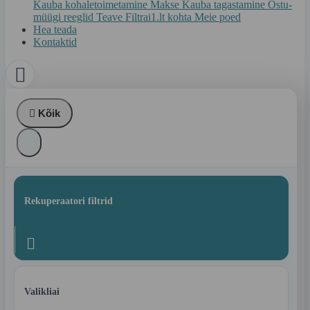
Kauba kohaletoimetamine
Makse
Kauba tagastamine
Ostu-
müügi reeglid
Teave Filtrai1.lt kohta
Meie poed
Hea teada
Kontaktid


Kõik
Rekuperaatori filtrid

Valikliai