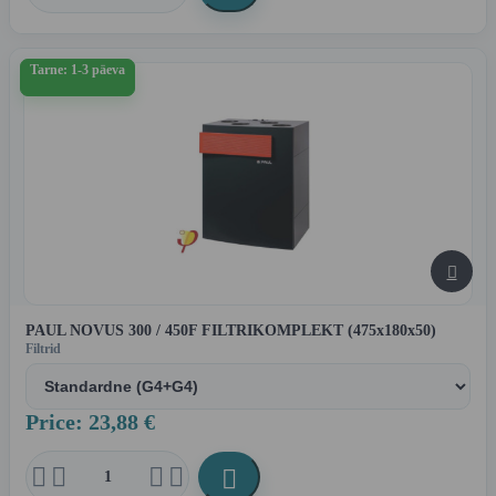
Tarne: 1-3 päeva

PAUL NOVUS 300 / 450F FILTRIKOMPLEKT (475x180x50)
Filtrid
Price: 23,88 €




