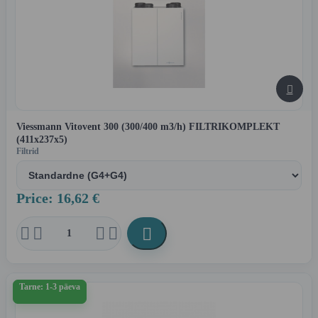

Viessmann Vitovent 300 (300/400 m3/h) FILTRIKOMPLEKT
(411x237x5)
Filtrid
Price: 16,62 €





Tarne: 1-3 päeva