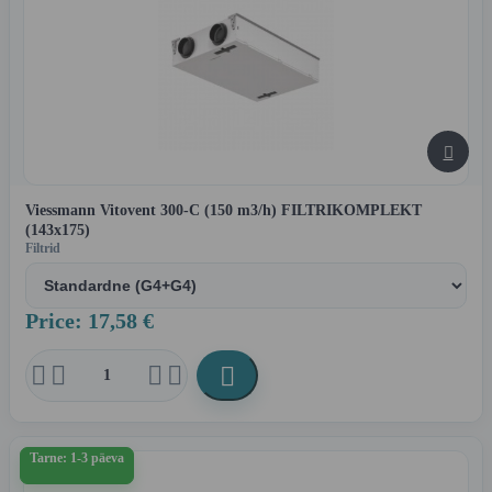

Viessmann Vitovent 300-C (150 m3/h) FILTRIKOMPLEKT
(143x175)
Filtrid
Price: 17,58 €





Tarne: 1-3 päeva