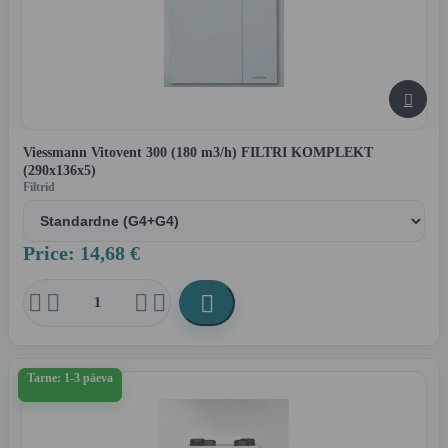

Viessmann Vitovent 300 (180 m3/h) FILTRI KOMPLEKT
(290x136x5)
Filtrid
Price: 14,68 €





Tarne: 1-3 päeva