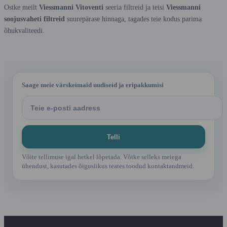
Ostke meilt
Viessmanni Vitoventi
seeria filtreid ja teisi
Viessmanni
soojusvaheti filtreid
suurepärase hinnaga, tagades teie kodus parima
õhukvaliteedi.
Saage meie värskeimaid uudiseid ja eripakkumisi
Võite tellimuse igal hetkel lõpetada. Võtke selleks meiega
ühendust, kasutades õiguslikus teates toodud kontaktandmeid.