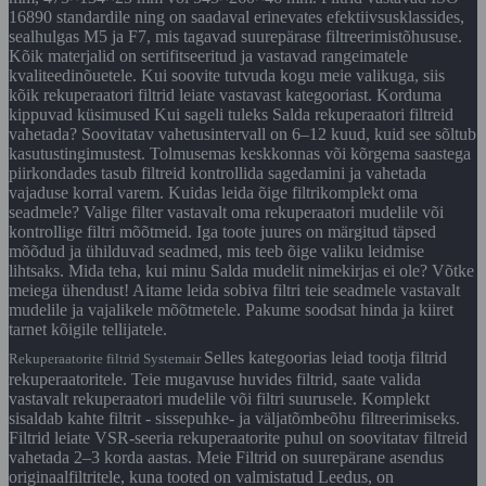
16890 standardile ning on saadaval erinevates efektiivsusklassides,
sealhulgas M5 ja F7, mis tagavad suurepärase filtreerimistõhususe.
Kõik materjalid on sertifitseeritud ja vastavad rangeimatele
kvaliteedinõuetele. Kui soovite tutvuda kogu meie valikuga, siis
kõik rekuperaatori filtrid leiate vastavast kategooriast. Korduma
kippuvad küsimused Kui sageli tuleks Salda rekuperaatori filtreid
vahetada? Soovitatav vahetusintervall on 6–12 kuud, kuid see sõltub
kasutustingimustest. Tolmusemas keskkonnas või kõrgema saastega
piirkondades tasub filtreid kontrollida sagedamini ja vahetada
vajaduse korral varem. Kuidas leida õige filtrikomplekt oma
seadmele? Valige filter vastavalt oma rekuperaatori mudelile või
kontrollige filtri mõõtmeid. Iga toote juures on märgitud täpsed
mõõdud ja ühilduvad seadmed, mis teeb õige valiku leidmise
lihtsaks. Mida teha, kui minu Salda mudelit nimekirjas ei ole? Võtke
meiega ühendust! Aitame leida sobiva filtri teie seadmele vastavalt
mudelile ja vajalikele mõõtmetele. Pakume soodsat hinda ja kiiret
tarnet kõigile tellijatele.
Selles kategoorias leiad tootja filtrid
Rekuperaatorite filtrid Systemair
rekuperaatoritele. Teie mugavuse huvides filtrid, saate valida
vastavalt rekuperaatori mudelile või filtri suurusele. Komplekt
sisaldab kahte filtrit - sissepuhke- ja väljatõmbeõhu filtreerimiseks.
Filtrid leiate VSR-seeria rekuperaatorite puhul on soovitatav filtreid
vahetada 2–3 korda aastas. Meie Filtrid on suurepärane asendus
originaalfiltritele, kuna tooted on valmistatud Leedus, on