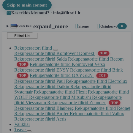
Skip to main content
Kas tekkis küsimusi? : info@filtrai1.lt


expand_more
Eesti keel
Sisene
Ostukorv:
0
Rekuperaatori filtrid
Rekuperaatorite filtrid Komfovent Domekt
TOP
Rekuperaatorite filtrid Salda
Rekuperaatorite filtrid Recom
Rekuperaatorite filtrid Komfovent Verso
TOP
Rekuperaatorite filtrid ENSY
Rekuperaatorite filtrid Brink
Rekuperaatorite filtrid OXYGEN
TOP
TOP
Rekuperaatorite filtrid Paul
Rekuperaatorite filtrid Electrolux
Rekuperaatorite filtrid Daikin
Rekuperaatorite filtrid
Systemair
Rekuperaatorite filtrid Flexit
Rekuperaatorite filtrid
WOLF
Rekuperaatorite filtrid Mitsubishi
Rekuperaatorite
filtrid Viessmann
Rekuperaatorite filtrid Zehnder
TOP
Rekuperaatorite filtrid Blauberg
Rekuperaatorite filtrid Reqnet
Rekuperaatorite filtrid Brofer
Rekuperaatorite filtrid Vallox
Rekuperaatorite filtrid Aeris
Valikliai
Teave