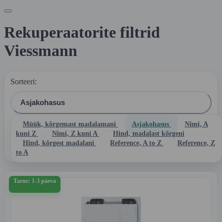
Rekuperaatorite filtrid
Viessmann
Sorteeri:
Asjakohasus
Müük, kõrgemast madalamani
Asjakohasus
Nimi, A

Filtreeri
kuni Z
Nimi, Z kuni A
Hind, madalast kõrgeni
Hind, kõrgest madalani
Reference, A to Z
Reference, Z
Kokku on 7 toodet.
to A
Tarne: 1-3 päeva