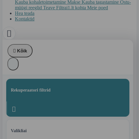
Kauba kohaletoimetamine
Makse
Kauba tagastamine
Ostu-
müügi reeglid
Teave Filtrai1.lt kohta
Meie poed
Hea teada
Kontaktid


Kõik
Rekuperaatori filtrid

Valikliai