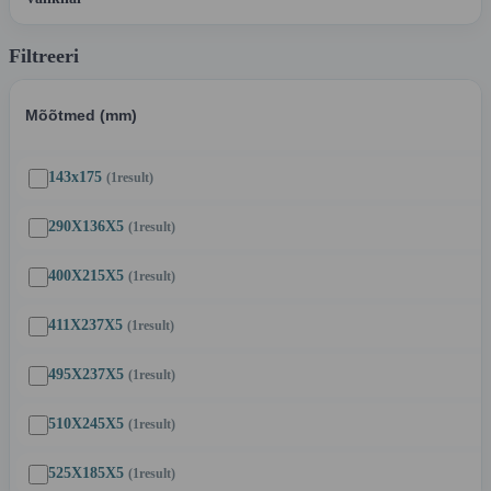
Filtreeri
Mõõtmed (mm)
143x175
(1
result
)
290X136X5
(1
result
)
400X215X5
(1
result
)
411X237X5
(1
result
)
495X237X5
(1
result
)
510X245X5
(1
result
)
525X185X5
(1
result
)