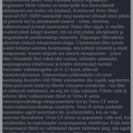
Regulaarne filtrite vahetus on hädavajalik hea õhukvaliteedi
säilitamiseks teie kodus või äripinnal. Komfovent Verso filtrid
vastavad ISO 16890 standardile ning suudavad tõhusalt kinni püüda
nii peeneid kui ka jämedamaid osakesi – tolmu, õietolmu,
hallituseooseid ja muid saasteaineid. Puhas filter tagab, et siseõhu
kvaliteet püsib kõrgel tasemel, mis on eriti oluline allergikutele ja
hingamisteede probleemidega inimestele. Õigeaegne filtrivahetus
pikendab oluliselt rekuperaatori eluiga. Ummistunud filter sunnib
seadet töötama suurema koormusega, mis kulutab mootorit ja muid
komponente. Samuti mõjutab see otseselt energiasäästu – puhas
filter võimaldab õhul vabalt läbi voolata, säilitades optimaalse
soojustagastuse efektiivsuse ja hoides elektrikulud madalal.
Soovitatav vahetussagedus on 6–12 kuud, sõltuvalt
kasutuskeskkonnast. Tolmusemates piirkondades või suure
kasutusega hoonetes võib filtrite vahetamine olla vajalik sagedamini.
Silma peal tasub hoida ka filterite visuaalset seisukorda – kui filter
on nähtavalt määrdunud, on aeg see välja vahetada. Filtrite valik ja
sobivus Meie valikust leiate filtrid nii Verso R seeria
rotorsoojusvahetitega rekuperaatoritele kui ka Verso CF seeria
vastuvoolusoojusvahetitega mudelitele. Verso R seeria seadmeid
kasutatakse sageli suuremates äri- ja eluruumides, kus on vaja
suuremat õhuvahetust. Verso CF seeria on populaarne valik seal, kus
prioriteediks on maksimaalne soojustagastuse efektiivsus. Kõik meie
rekuperaatori filtrid on valmistatud täpsete mõõtmete järgi, mis tagab