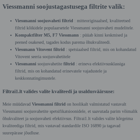
Viessmanni soojustagastusega filtrite valik:
Viessmanni
soojusvaheti filtrid
: mitteoriginaalsed, kvaliteetsed
filtrid kõikidele populaarsetele Viessmanni soojusvaheti mudelitele.
Kompaktfilter M5, F7
Viessmann
: püüab kinni keskmised ja
peened osakesed, tagades kodus parema õhukvaliteedi.
Viessmann Vitovent filtrid
: spetsiaalsed filtrid, mis on kohandatud
Vitovent seeria soojusvahetitele
Viessmanni
soojusvahetite
filtrid
: erineva efektiivsusklassiga
filtrid, mis on kohandatud erinevatele vajadustele ja
keskkonnatingimustele.
Filtrai1.lt valides valite kvaliteedi ja usaldusväärsuse:
Meie müüdavad
Viessmanni filtrid
on hoolikalt valmistatud vastavalt
Viessmanni soojusvahetite spetsifikatsioonidele, et saavutada parim võimalik
õhukvaliteet ja soojusvaheti efektiivsus. Filtrai1.lt valides valite kõrgeima
kvaliteediga filtrid, mis vastavad standardile ISO 16890 ja tagavad
suurepärase jõudluse.