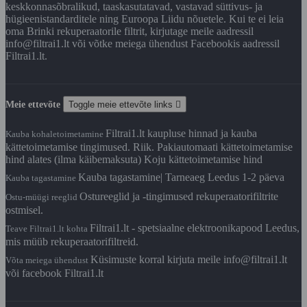
keskkonnasõbralikud, taaskasutatavad, vastavad süttivus- ja
hügieenistandarditele ning Euroopa Liidu nõuetele. Kui te ei leia
oma Brinki rekuperaatorile filtrit, kirjutage meile aadressil
info@filtrai1.lt või võtke meiega ühendust Facebookis aadressil
Filtrai1.lt.
Meie ettevõte
Toggle meie ettevõte links

Filtrai1.lt kaupluse hinnad ja kauba
Kauba kohaletoimetamine
kättetoimetamise tingimused. Riik. Pakiautomaati kättetoimetamise
hind alates (ilma käibemaksuta) Koju kättetoimetamise hind
Kauba tagastamine| Tarneaeg Leedus 1-2 päeva
Kauba tagastamine
Ostureeglid ja -tingimused rekuperaatorifiltrite
Ostu-müügi reeglid
ostmisel.
Filtrai1.lt - spetsiaalne elektroonikapood Leedus,
Teave Filtrai1.lt kohta
mis müüb rekuperaatorifiltreid.
Küsimuste korral kirjuta meile info@filtrai1.lt
Võta meiega ühendust
või facebook Filtrai1.lt