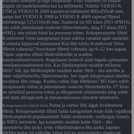
korraliku tiheduse ja õige õhujaotuse. Filtri valimisel on oluline
jälgida nii mudelinumbrit kui ka mõõtmeid. Näiteks VERSO R
1700 ja VERSO R 2000 kasutavad mõõtmeid 800x450x46 mm,
samas kui VERSO R 3000 ja VERSO R 4000 vajavad filtreid
mõõtmetega 525x510x46 mm. Saadaval on M5 klass (ISO ePM10),
mis sobib jämedamate osakeste filtreerimiseks, ning F7 klass (ISO
ePM1), mis püüab kinni ka peenema tolmu. Rekuperaatorite filtrid
Komfovent Verso kategooriast leiate sobiva variandi igale mudelile.
Korduma kippuvad küsimused Kui tihti tuleks Komfovent Verso
filtreid vahetada? Soovitame filtreid vahetada iga 6–12 kuu tagant.
Täpne sagedus sõltub õhukvaliteedist ja seadme
kasutusintensiivsusest. Regulaarne kontroll aitab tagada optimaalse
ventilatsioonisüsteemi töö. Kas filtrikomplekt sisaldab mõlemat
filtrit? Jah, iga filtrikomplekt sisaldab kahte filtrit – üks tuleõhu ja
teine väljatõmbeõhu filtreerimiseks. See tagab rekuperaatori täieliku
hoolduse ühe ostuga. Kuidas valida õige filtriklass? M5 klass sobib
tavapäraseks tolmu ja jämedamate osakeste filtreerimiseks. F7 klass
on mõeldud peenema tolmu ja allergeenide püüdmiseks ning sobib
eriti hästi allergikutele ja linnakeskkonnas elavatele inimestele.
Puhas ja värske õhk algab kvaliteetsest
Rekuperaatorite filtrid Salda
filtrist. Rekuperaatorite filtrid Salda kategooriast leiate kõik vajalikud
filtrikomplektid populaarsetele Salda seadmetele, sealhulgas Smarty
ja RIRS seeriatele. Iga komplekt sisaldab kahte filtrit – üks
sissetuleva õhu jaoks, teine väljatõmmatava õhu jaoks, tagades
täieliku kaitse nii välisõhu tolmu kui ka siseruumides ringlevate