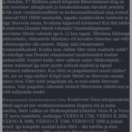
ja õietolmu. F7 filtriklass pakub kõrgemat filtreerimistaset ning on
eriti soovitatav allergikutele ja linnakeskkonnas elavatele peredele.
Kõik meie ventilatsioonifiltrid on keskkonnasõbralikud ning testitud
vastavalt ISO 16890 standardile, tagades usaldusväärse toimivuse ja
õige õhuvoolu suuna. Korduma kippuvad küsimused Kui tihti tuleks
Komfovent Domekt filtreid vahetada? Standardtingimustes
soovitame filtreid vahetada iga 6–12 kuu tagant. Tihedama liiklusega
piirkondades, ehitustööde läheduses või kevadise õitsemise ajal võib
vahetussagedus olla suurem. Jälgige alati rekuperaatori
hoiatusindikaatorit. Kuidas tean, milline filter minu seadmele sobib?
Kontrollige oma Domekt rekuperaatori mudelinumbrit seadme
andmesildilt. Seejärel leidke meie valikust vastav filtrikomplekt –
oleme märkinud iga toote juurde sobivad mudelid ja täpsed
mõõtmed millimeetrites. Kas filtril on paigaldamisel suund oluline?
Jah, see on väga oluline! Kõigil meie filtritel on õhuvoolu suunda
näitav nool. Filter tuleb paigaldada nii, et nool näitab õhuvoolu
suunas. Vale paigaldus vähendab oluliselt filtreerimise efektiivsust ja
võib kahjustada seadet.
Komfovent Verso rekuperaatorite
Rekuperaatorite filtrid Komfovent Verso
filtrid tagavad teie ventilatsiooniseadme tõrgeteta töö ja puhta
siseõhu. Meie valikus on filtrikomplektid kõikidele Verso R ja Verso
CF seeria mudelitele, sealhulgas VERSO R 1700, VERSO R 2000,
VERSO R 3000, VERSO CF 3500, VERSO CF 1000 ja paljud
teised. Iga komplekt sisaldab kahte filtrit – üks tuleõhu ja teine
väljatõmbeõhu jaoks. Miks vahetada filtreid regulaarselt?