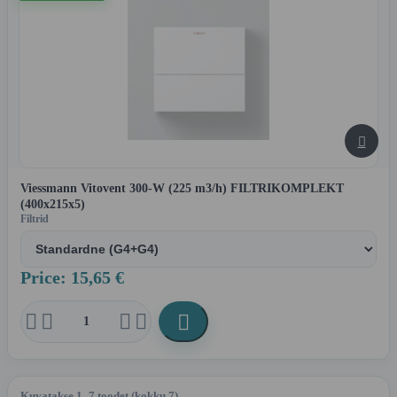

Viessmann Vitovent 300-W (225 m3/h) FILTRIKOMPLEKT
(400x215x5)
Filtrid
Price: 15,65 €





Kuvatakse 1–7 toodet (kokku 7)