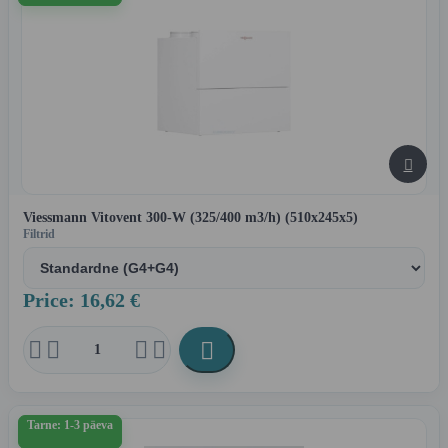

Viessmann Vitovent 300-W (325/400 m3/h) (510x245x5)
Filtrid
Price: 16,62 €





Tarne: 1-3 päeva