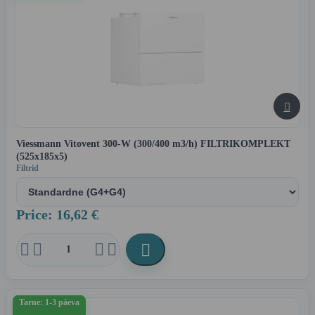

Viessmann Vitovent 300-W (300/400 m3/h) FILTRIKOMPLEKT
(525x185x5)
Filtrid
Price: 16,62 €





Tarne: 1-3 päeva