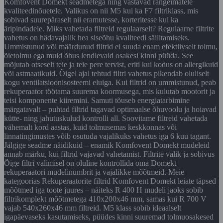
Komfovent Domekt seadmetega ning vastavad rangeimatele
kvaliteedinõuetele. Valikus on nii M5 kui ka F7 filtriklass, mis
sobivad suurepäraselt nii eramutesse, korteritesse kui ka
äripindadele. Miks vahetada filtreid regulaarselt? Regulaarne filtrite
vahetus on hädavajalik hea siseõhu kvaliteedi säilitamiseks.
Ummistunud või määrdunud filtrid ei suuda enam efektiivselt tolmu,
õietolmu ega muid õhus lendlevaid osakesi kinni püüda. See
mõjutab otseselt teie ja teie pere tervist, eriti kui kodus on allergikuid
või astmaatikuid. Õigel ajal tehtud filtri vahetus pikendab oluliselt
kogu ventilatsioonisosteemi eluiga. Kui filtrid on ummistunud, peab
rekuperaator töötama suurema koormusega, mis kulutab mootorit ja
teisi komponente kiiremini. Samuti tõuseb energiatarbimine
märgatavalt – puhtad filtrid tagavad optimaalse õhuvoolu ja hoiavad
kütte- ning jahutuskulud kontrolli all. Soovitame filtreid vahetada
vähemalt kord aastas, kuid tolmusemas keskkonnas või
linnatingimustes võib osutuda vajalikuks vahetus iga 6 kuu tagant.
Jälgige seadme näidikuid – enamik Komfovent Domekt mudeleid
annab märku, kui filtrid vajavad vahetamist. Filtrite valik ja sobivus
Õige filtri valimisel on oluline kontrollida oma Domekt
rekuperaatori mudelinumbrit ja vajalikke mõõtmeid. Meie
kategoorias Rekuperaatorite filtrid Komfovent Domekt leiate täpsed
mõõtmed iga toote juures – näiteks R 400 H mudeli jaoks sobib
filtrikomplekt mõõtmetega 410x200x46 mm, samas kui R 700 V
vajab 540x260x46 mm filtreid. M5 klass sobib ideaalselt
igapäevaseks kasutamiseks, püüdes kinni suuremad tolmuosakesed