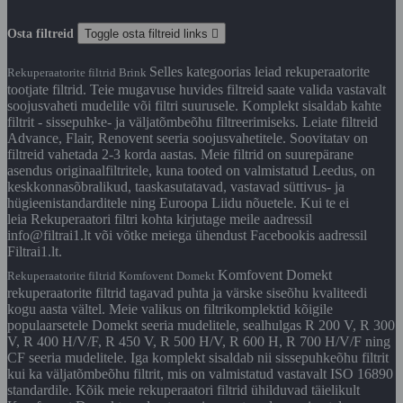
Osta filtreid
Toggle osta filtreid links

Selles kategoorias leiad rekuperaatorite
Rekuperaatorite filtrid Brink
tootjate filtrid. Teie mugavuse huvides filtreid saate valida vastavalt
soojusvaheti mudelile või filtri suurusele. Komplekt sisaldab kahte
filtrit - sissepuhke- ja väljatõmbeõhu filtreerimiseks. Leiate filtreid
Advance, Flair, Renovent seeria soojusvahetitele. Soovitatav on
filtreid vahetada 2-3 korda aastas. Meie filtrid on suurepärane
asendus originaalfiltritele, kuna tooted on valmistatud Leedus, on
keskkonnasõbralikud, taaskasutatavad, vastavad süttivus- ja
hügieenistandarditele ning Euroopa Liidu nõuetele. Kui te ei
leia Rekuperaatori filtri kohta kirjutage meile aadressil
info@filtrai1.lt või võtke meiega ühendust Facebookis aadressil
Filtrai1.lt.
Komfovent Domekt
Rekuperaatorite filtrid Komfovent Domekt
rekuperaatorite filtrid tagavad puhta ja värske siseõhu kvaliteedi
kogu aasta vältel. Meie valikus on filtrikomplektid kõigile
populaarsetele Domekt seeria mudelitele, sealhulgas R 200 V, R 300
V, R 400 H/V/F, R 450 V, R 500 H/V, R 600 H, R 700 H/V/F ning
CF seeria mudelitele. Iga komplekt sisaldab nii sissepuhkeõhu filtrit
kui ka väljatõmbeõhu filtrit, mis on valmistatud vastavalt ISO 16890
standardile. Kõik meie rekuperaatori filtrid ühilduvad täielikult