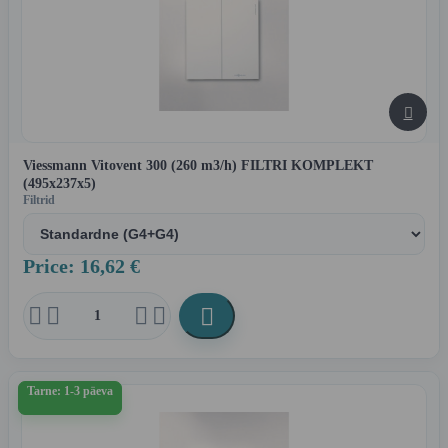

Viessmann Vitovent 300 (260 m3/h) FILTRI KOMPLEKT
(495x237x5)
Filtrid
Price: 16,62 €





Tarne: 1-3 päeva