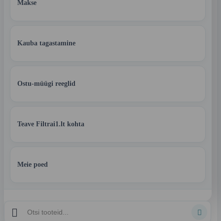
Makse
Kauba tagastamine
Ostu-müügi reeglid
Teave Filtrai1.lt kohta
Meie poed

