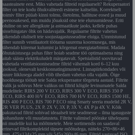
saasteainete eest. Miks vahetada filtreid regulaarselt? Rekuperaatori
filter on teie kodu õhukvaliteedi esimene kaitseliin. Korrektselt
toimiv filter püüab kinni tolmu, õietolmu, hallituse eosed ja muud
peenosakesed, mis muidu jõuaksid otse teie eluruumidesse. Eriti
oluline on see allergikute ja astmaatikute jaoks, kellele puhas
sissehingatav õhk on hädavajalik. Regulaarne filtrite vahetus
pikendab oluliselt teie soojustagastusseadme eluiga. Ummistunud
filter sunnib ventilaatorit töötama suurema koormusega, mis
tähendab kiiremat kulumist ja kõrgemat energiatarbimist. Madala
õhutakistusega puhas filter hoiab seadme töö optimaalsena ning
aitab säästa elektrikuludelt märgatavalt. Spetsialistid soovitavad
vahetada ventilatsiooniseadme filtrid vähemalt kord 6–12 kuu
jooksul, olenevalt keskkonnatingimustest. Linnapiirkondades või
suure liiklusega aladel võib tihedam vahetus olla vajalik. Õige
hooldusega töötab teie Salda rekuperaator tõrgeteta aastaid. Filtrite
valik ja sobivus Meie valikus on filtrid kõigile levinumatele Salda
mudelitele: RIRS 200 V ECO, RIRS 300 V ECO, RIRS 350 P
ECO, RIRS 400 H/V ECO, RIRS 700 H/V ECO, RIRS 1500 HE,
RIS 400 P ECO, RIS 700 P ECO ning Smarty seeria mudelid 2R V,
2R VER PLUS, 2X P, 2X V, 3X P, 3X V, 4X P ja 4X V. Kõik
pakutavad filtrid sobivad ideaalselt teie seadmesse – ilma igasuguste
kohanduste või muudatusteta. Filtrite valimisel pöörake tähelepanu
nii mudelile kui ka mõõtmetele. Meie sortimendis on saadaval
erinevad filtrikomplektid täpsete mõõtudega, näiteks 270×86×46
mm, 475×134×25 mm või 545×260×46 mm. Filtrid vastavad ISO