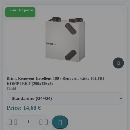
Tarne: 1-3 päeva

Brink Renovent Excellent 180 / Renovent väike FILTRI
KOMPLEKT (290x136x5)
Filtrid
Price: 14,68 €




