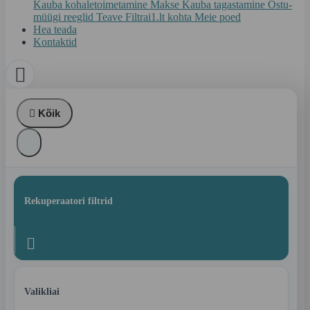
Kauba kohaletoimetamine
Makse
Kauba tagastamine
Ostu-
müügi reeglid
Teave Filtrai1.lt kohta
Meie poed
Hea teada
Kontaktid


Kõik
Rekuperaatori filtrid

Valikliai