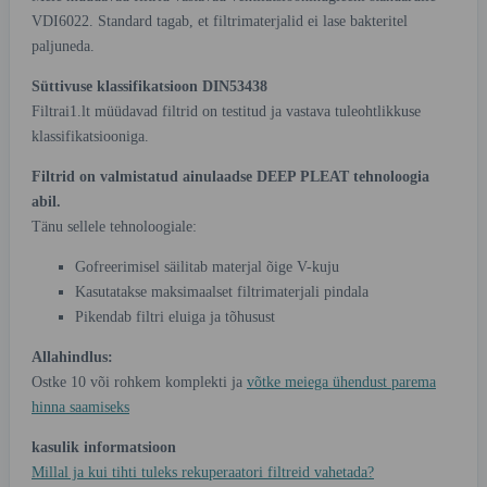
VDI6022. Standard tagab, et filtrimaterjalid ei lase bakteritel
paljuneda.
Süttivuse klassifikatsioon DIN53438
Filtrai1.lt müüdavad filtrid on testitud ja vastava tuleohtlikkuse
klassifikatsiooniga.
Filtrid on valmistatud ainulaadse DEEP PLEAT tehnoloogia
abil.
Tänu sellele tehnoloogiale:
Gofreerimisel säilitab materjal õige V-kuju
Kasutatakse maksimaalset filtrimaterjali pindala
Pikendab filtri eluiga ja tõhusust
Allahindlus:
Ostke 10 või rohkem komplekti ja
võtke meiega ühendust parema
hinna saamiseks
kasulik informatsioon
Millal ja kui tihti tuleks rekuperaatori filtreid vahetada?