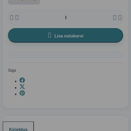





Lisa ostukorvi
Jaga
Kirjeldus