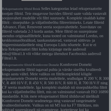
Selles kategoorias leiad rekuperaatorite
Rekuperaatorite filtrid Brink
tootjate filtrid. Teie mugavuse huvides filtreid saate valida vastavalt
soojusvaheti mudelile või filtri suurusele. Komplekt sisaldab kahte
filtrit - sissepuhke- ja väljatõmbeõhu filtreerimiseks. Leiate filtreid
Advance, Flair, Renovent seeria soojusvahetitele. Soovitatav on
filtreid vahetada 2-3 korda aastas. Meie filtrid on suurepärane
asendus originaalfiltritele, kuna tooted on valmistatud Leedus, on
keskkonnasõbralikud, taaskasutatavad, vastavad süttivus- ja
hügieenistandarditele ning Euroopa Liidu nõuetele. Kui te ei
leia Rekuperaatori filtri kohta kirjutage meile aadressil
info@filtrai1.lt või võtke meiega ühendust Facebookis aadressil
Filtrai1.lt.
Komfovent Domekt
Rekuperaatorite filtrid Komfovent Domekt
rekuperaatorite filtrid tagavad puhta ja värske siseõhu kvaliteedi
kogu aasta vältel. Meie valikus on filtrikomplektid kõigile
populaarsetele Domekt seeria mudelitele, sealhulgas R 200 V, R 300
V, R 400 H/V/F, R 450 V, R 500 H/V, R 600 H, R 700 H/V/F ning
CF seeria mudelitele. Iga komplekt sisaldab nii sissepuhkeõhu filtrit
kui ka väljatõmbeõhu filtrit, mis on valmistatud vastavalt ISO 16890
standardile. Kõik meie rekuperaatori filtrid ühilduvad täielikult
Komfovent Domekt seadmetega ning vastavad rangeimatele
kvaliteedinõuetele. Valikus on nii M5 kui ka F7 filtriklass, mis
sobivad suurepäraselt nii eramutesse, korteritesse kui ka