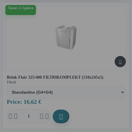
Tarne: 1-3 päeva

Brink Flair 325/400 FILTRIKOMPLEKT (510x245x5)
Filtrid
Price: 16,62 €




