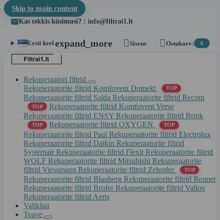
Skip to main content
Kas tekkis küsimusi? : info@filtrai1.lt


expand_more
Eesti keel
Sisene
Ostukorv:
0
Rekuperaatori filtrid
Rekuperaatorite filtrid Komfovent Domekt
TOP
Rekuperaatorite filtrid Salda
Rekuperaatorite filtrid Recom
Rekuperaatorite filtrid Komfovent Verso
TOP
Rekuperaatorite filtrid ENSY
Rekuperaatorite filtrid Brink
Rekuperaatorite filtrid OXYGEN
TOP
TOP
Rekuperaatorite filtrid Paul
Rekuperaatorite filtrid Electrolux
Rekuperaatorite filtrid Daikin
Rekuperaatorite filtrid
Systemair
Rekuperaatorite filtrid Flexit
Rekuperaatorite filtrid
WOLF
Rekuperaatorite filtrid Mitsubishi
Rekuperaatorite
filtrid Viessmann
Rekuperaatorite filtrid Zehnder
TOP
Rekuperaatorite filtrid Blauberg
Rekuperaatorite filtrid Reqnet
Rekuperaatorite filtrid Brofer
Rekuperaatorite filtrid Vallox
Rekuperaatorite filtrid Aeris
Valikliai
Teave