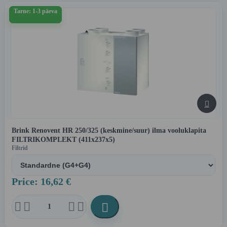
Tarne: 1-3 päeva

Brink Renovent HR 250/325 (keskmine/suur) ilma vooluklapita
FILTRIKOMPLEKT (411x237x5)
Filtrid
Price: 16,62 €




