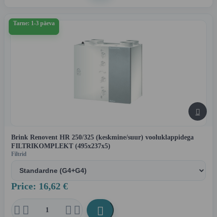
Tarne: 1-3 päeva

Brink Renovent HR 250/325 (keskmine/suur) vooluklappidega
FILTRIKOMPLEKT (495x237x5)
Filtrid
Price: 16,62 €




