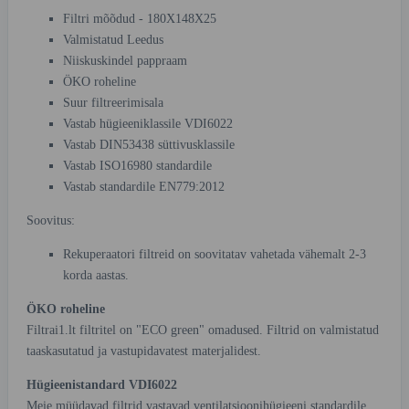
Filtri mõõdud - 180X148X25
Valmistatud Leedus
Niiskuskindel pappraam
ÖKO roheline
Suur filtreerimisala
Vastab hügieeniklassile VDI6022
Vastab DIN53438 süttivusklassile
Vastab ISO16980 standardile
Vastab standardile EN779:2012
Soovitus:
Rekuperaatori filtreid on soovitatav vahetada vähemalt 2-3
korda aastas.
ÖKO roheline
Filtrai1.lt filtritel on "ECO green" omadused. Filtrid on valmistatud
taaskasutatud ja vastupidavatest materjalidest.
Hügieenistandard VDI6022
Meie müüdavad filtrid vastavad ventilatsioonihügieeni standardile