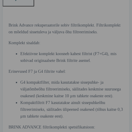
Brink Advance rekuperaatorile sobiv filtrikomplekt. Filtrikomplekt
on mõeldud sissetuleva ja väljuva õhu filtreerimiseks.
Komplekt sisaldab:
Efektiivne komplekt koosneb kahest filtrist (F7+G4), mis
sobivad originaalsete Brink filtrite asemel.
Erinevused F7 ja G4 filtrite vahel:
G4 kompaktfilter, mida kasutatakse sissepuhke- ja
väljatõmbeõhu filtreerimiseks, säilitades keskmise suurusega
osakesed (keskmine kaitse 10 μm tahkete osakeste eest).
Kompaktfiltrit F7 kasutatakse ainult sissepuhkeõhu
filtreerimiseks, säilitades ülipeened osakesed (tõhus kaitse 0,3
μm tahkete osakeste eest).
BRINK ADVANCE filtrikomplekti spetsifikatsioon: