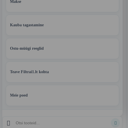
Makse
Kauba tagastamine
Ostu-müügi reeglid
Teave Filtrai1.lt kohta
Meie poed

