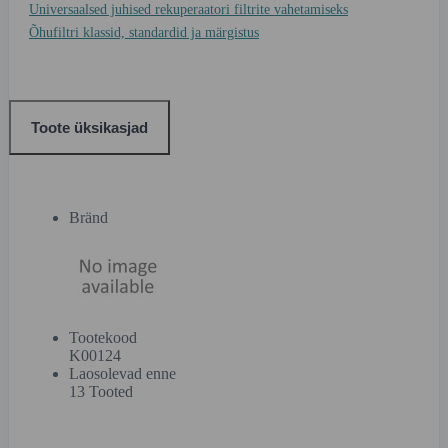
Universaalsed juhised rekuperaatori filtrite vahetamiseks
Õhufiltri klassid, standardid ja märgistus
Toote üksikasjad
Bränd
Tootekood
K00124
Laosolevad enne
13 Tooted