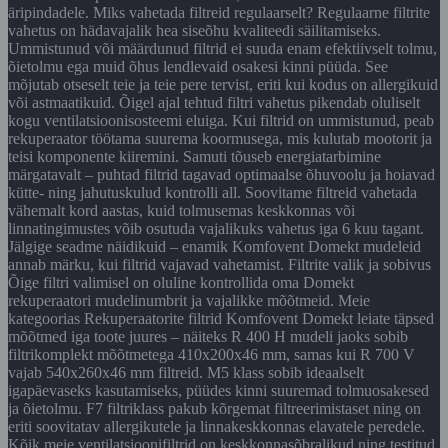
äripindadele. Miks vahetada filtreid regulaarselt? Regulaarne filtrite
vahetus on hädavajalik hea siseõhu kvaliteedi säilitamiseks.
Ummistunud või määrdunud filtrid ei suuda enam efektiivselt tolmu,
õietolmu ega muid õhus lendlevaid osakesi kinni püüda. See
mõjutab otseselt teie ja teie pere tervist, eriti kui kodus on allergikuid
või astmaatikuid. Õigel ajal tehtud filtri vahetus pikendab oluliselt
kogu ventilatsioonisosteemi eluiga. Kui filtrid on ummistunud, peab
rekuperaator töötama suurema koormusega, mis kulutab mootorit ja
teisi komponente kiiremini. Samuti tõuseb energiatarbimine
märgatavalt – puhtad filtrid tagavad optimaalse õhuvoolu ja hoiavad
kütte- ning jahutuskulud kontrolli all. Soovitame filtreid vahetada
vähemalt kord aastas, kuid tolmusemas keskkonnas või
linnatingimustes võib osutuda vajalikuks vahetus iga 6 kuu tagant.
Jälgige seadme näidikuid – enamik Komfovent Domekt mudeleid
annab märku, kui filtrid vajavad vahetamist. Filtrite valik ja sobivus
Õige filtri valimisel on oluline kontrollida oma Domekt
rekuperaatori mudelinumbrit ja vajalikke mõõtmeid. Meie
kategoorias Rekuperaatorite filtrid Komfovent Domekt leiate täpsed
mõõtmed iga toote juures – näiteks R 400 H mudeli jaoks sobib
filtrikomplekt mõõtmetega 410x200x46 mm, samas kui R 700 V
vajab 540x260x46 mm filtreid. M5 klass sobib ideaalselt
igapäevaseks kasutamiseks, püüdes kinni suuremad tolmuosakesed
ja õietolmu. F7 filtriklass pakub kõrgemat filtreerimistaset ning on
eriti soovitatav allergikutele ja linnakeskkonnas elavatele peredele.
Kõik meie ventilatsioonifiltrid on keskkonnasõbralikud ning testitud