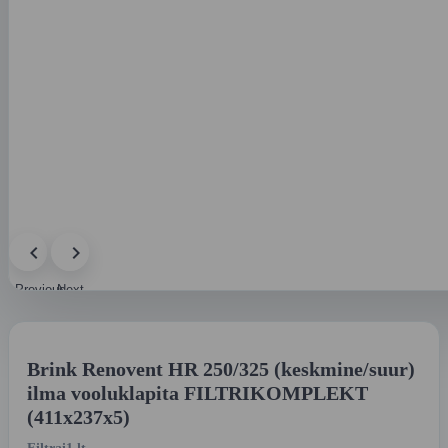
Previous
Next
image
image
Brink Renovent HR 250/325 (keskmine/suur)
ilma vooluklapita FILTRIKOMPLEKT
(411x237x5)