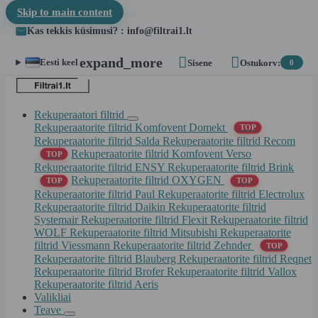
Skip to main content
Kas tekkis küsimusi? : info@filtrai1.lt


expand_more
Eesti keel
Sisene
Ostukorv:
0
Rekuperaatori filtrid
Rekuperaatorite filtrid Komfovent Domekt
TOP
Rekuperaatorite filtrid Salda
Rekuperaatorite filtrid Recom
Rekuperaatorite filtrid Komfovent Verso
TOP
Rekuperaatorite filtrid ENSY
Rekuperaatorite filtrid Brink
Rekuperaatorite filtrid OXYGEN
TOP
TOP
Rekuperaatorite filtrid Paul
Rekuperaatorite filtrid Electrolux
Rekuperaatorite filtrid Daikin
Rekuperaatorite filtrid
Systemair
Rekuperaatorite filtrid Flexit
Rekuperaatorite filtrid
WOLF
Rekuperaatorite filtrid Mitsubishi
Rekuperaatorite
filtrid Viessmann
Rekuperaatorite filtrid Zehnder
TOP
Rekuperaatorite filtrid Blauberg
Rekuperaatorite filtrid Reqnet
Rekuperaatorite filtrid Brofer
Rekuperaatorite filtrid Vallox
Rekuperaatorite filtrid Aeris
Valikliai
Teave