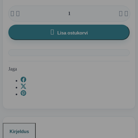





Lisa ostukorvi
Jaga
Kirjeldus