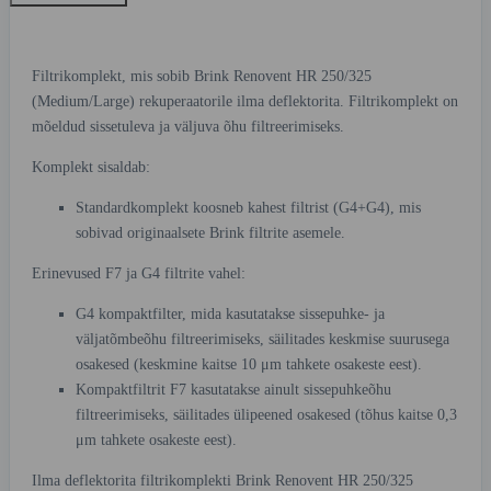
Filtrikomplekt, mis sobib Brink Renovent HR 250/325
(Medium/Large) rekuperaatorile ilma deflektorita. Filtrikomplekt on
mõeldud sissetuleva ja väljuva õhu filtreerimiseks.
Komplekt sisaldab:
Standardkomplekt koosneb kahest filtrist (G4+G4), mis
sobivad originaalsete Brink filtrite asemele.
Erinevused F7 ja G4 filtrite vahel:
G4 kompaktfilter, mida kasutatakse sissepuhke- ja
väljatõmbeõhu filtreerimiseks, säilitades keskmise suurusega
osakesed (keskmine kaitse 10 μm tahkete osakeste eest).
Kompaktfiltrit F7 kasutatakse ainult sissepuhkeõhu
filtreerimiseks, säilitades ülipeened osakesed (tõhus kaitse 0,3
μm tahkete osakeste eest).
Ilma deflektorita filtrikomplekti Brink Renovent HR 250/325