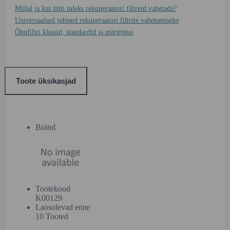
Millal ja kui tihti tuleks rekuperaatori filtreid vahetada?
Universaalsed juhised rekuperaatori filtrite vahetamiseks
Õhufiltri klassid, standardid ja märgistus
Toote üksikasjad
Bränd
Tootekood
K00129
Laosolevad enne
10 Tooted