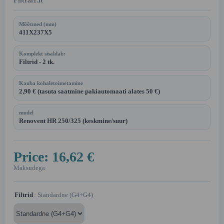
Filtrai1.lt
Mõõtmed (mm)
411X237X5
Komplekt sisaldab:
Filtrid - 2 tk.
Kauba kohaletoimetamine
2,90 € (tasuta saatmine pakiautomaati alates 50 €)
mudel
Renovent HR 250/325 (keskmine/suur)
Price:
16,62 €
Maksudega
Filtrid
: Standardne (G4+G4)