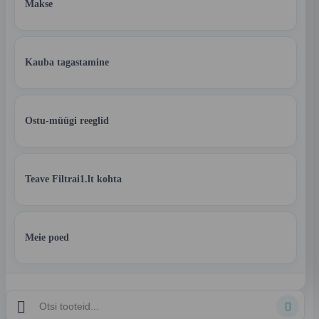
Makse
Kauba tagastamine
Ostu-müügi reeglid
Teave Filtrai1.lt kohta
Meie poed

