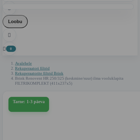

Loobu


0
Avalehele
Rekuperaatori filtrid
Rekuperaatorite filtrid Brink
Brink Renovent HR 250/325 (keskmine/suur) ilma vooluklapita
FILTRIKOMPLEKT (411x237x5)
Tarne: 1-3 päeva