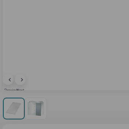
Previous
Next
image
image