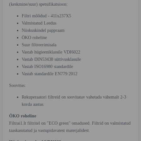
(keskmine/suur) spetsifikatsioon:
Filtri mõõdud - 411x237X5
Valmistatud Leedus
Niiskuskindel pappraam
ÖKO roheline
Suur filtreerimisala
Vastab hügieeniklassile VDI6022
Vastab DIN53438 süttivusklassile
Vastab ISO16980 standardile
Vastab standardile EN779:2012
Soovitus:
Rekuperaatori filtreid on soovitatav vahetada vähemalt 2-3
korda aastas.
ÖKO roheline
Filtrai1.lt filtritel on "ECO green" omadused. Filtrid on valmistatud
taaskasutatud ja vastupidavatest materjalidest.