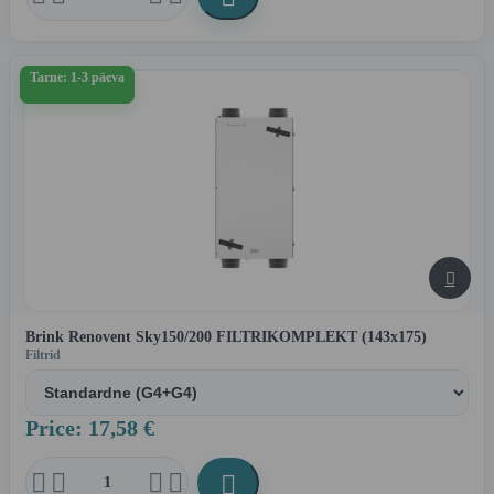
Tarne: 1-3 päeva

Brink Renovent Sky150/200 FILTRIKOMPLEKT (143x175)
Filtrid
Price: 17,58 €




