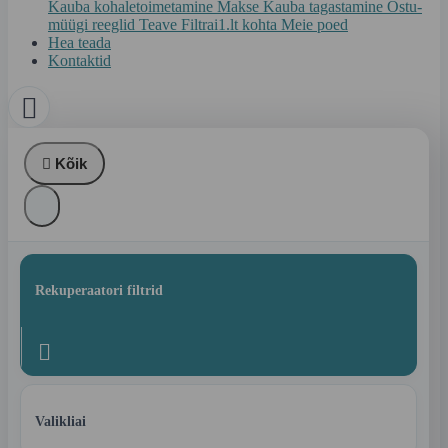
Kauba kohaletoimetamine
Makse
Kauba tagastamine
Ostu-
müügi reeglid
Teave Filtrai1.lt kohta
Meie poed
Hea teada
Kontaktid


Kõik
Rekuperaatori filtrid

Valikliai