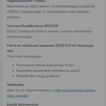
Hügieenistandard VDI6022
Meie müüdavad filtrid vastavad ventilatsioonihügieeni standardile
VDI6022. Standard tagab, et filtrimaterjalid ei lase bakteritel
paljuneda.
Süttivuse klassifikatsioon DIN53438
Filtrai1.lt müüdavad filtrid on testitud ja vastava tuleohtlikkuse
klassifikatsiooniga.
Filtrid on valmistatud ainulaadse DEEP PLEAT tehnoloogia
abil.
Tänu sellele tehnoloogiale:
Gofreerimisel säilitab materjal õige V-kuju
Kasutatakse maksimaalset filtrimaterjali pindala
Pikendab filtri eluiga ja tõhusust
Allahindlus:
Ostke 10 või rohkem komplekti ja
võtke meiega ühendust parema
hinna saamiseks
kasulik informatsioon