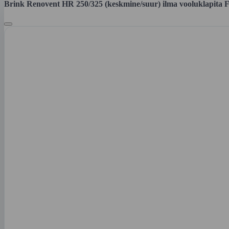
Brink Renovent HR 250/325 (keskmine/suur) ilma vooluklapi