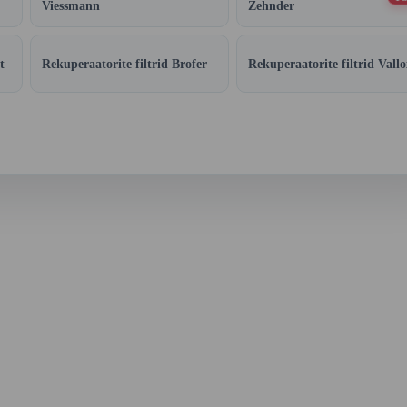
Viessmann
Zehnder
t
Rekuperaatorite filtrid Brofer
Rekuperaatorite filtrid Vallo