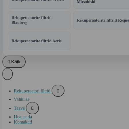
Mitsubishi
Rekuperaatorite filtrid
Rekuperaatorite filtrid Reqne
Blauberg
Rekuperaatorite filtrid Aeris

Kõik
Rekuperaatori filtrid

Valikliai
Teave

Hea teada
Kontaktid