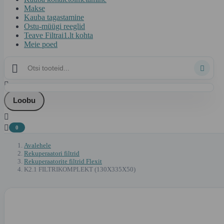
Makse
Kauba tagastamine
Ostu-müügi reeglid
Teave Filtrai1.lt kohta
Meie poed



Loobu


0
Avalehele
Rekuperaatori filtrid
Rekuperaatorite filtrid Flexit
K2.1 FILTRIKOMPLEKT (130X335X50)