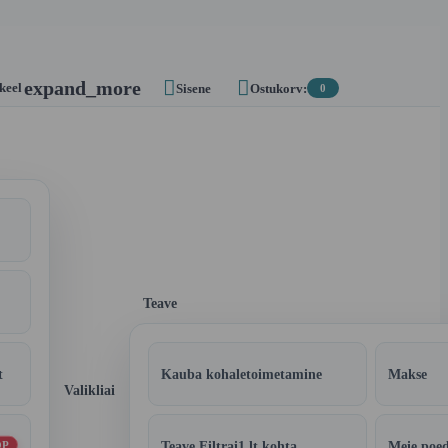


expand_more
 keel
Sisene
Ostukorv:
0
Teave
t
Kauba kohaletoimetamine
Makse
Valikliai
Teave Filtrai1.lt kohta
Meie poe
OP