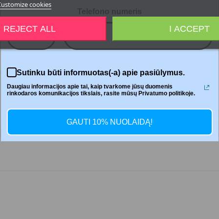
Customize cookies
Telefono numeris
REJECT ALL
I ACCEPT
+370
Jaga
Sutinku būti informuotas(-a) apie pasiūlymus.
Daugiau informacijos apie tai, kaip tvarkome jūsų duomenis
rinkodaros komunikacijos tikslais, rasite mūsų Privatumo politikoje.
GAUTI 10% NUOLAIDĄ!