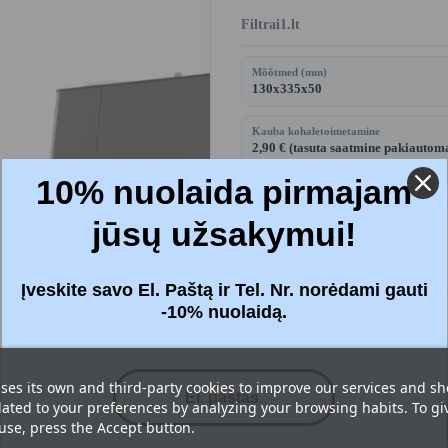
Filtrai1.lt
Mõõtmed (mm)
130x335x50
Kauba kohaletoimetamine
2,90 € (tasuta saatmine pakiautom
alates 50 €)
10% nuolaida pirmajam
jūsų užsakymui!
Price:
35,98 €
Maksudega
Įveskite savo El. Paštą ir Tel. Nr. norėdami gauti
-10% nuolaidą.
Filtrid
: Kehtiv (F7 + F7)
ses its own and third-party cookies to improve our services and s
lated to your preferences by analyzing your browsing habits. To gi




 use, press the Accept button.