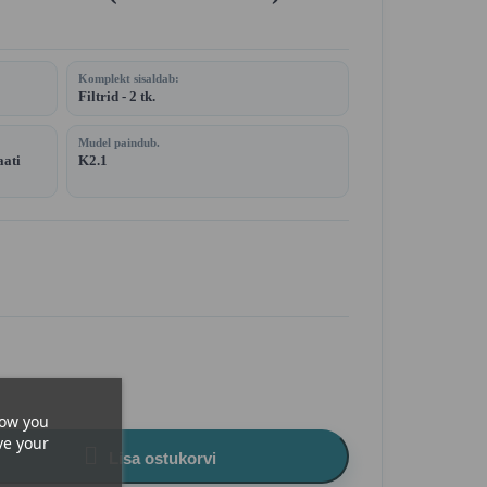
Komplekt sisaldab:
Filtrid - 2 tk.
Mudel paindub.
aati
K2.1
how you
ve your

Lisa ostukorvi