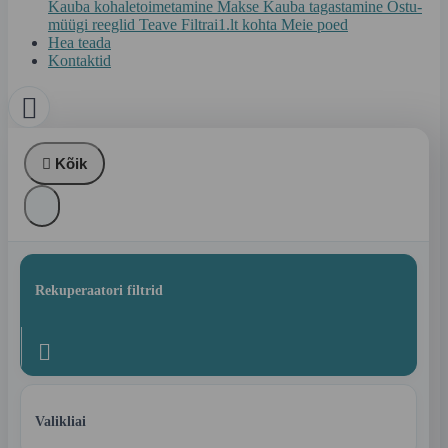
Kauba kohaletoimetamine
Makse
Kauba tagastamine
Ostu-
müügi reeglid
Teave Filtrai1.lt kohta
Meie poed
Hea teada
Kontaktid


Kõik
Rekuperaatori filtrid

Valikliai