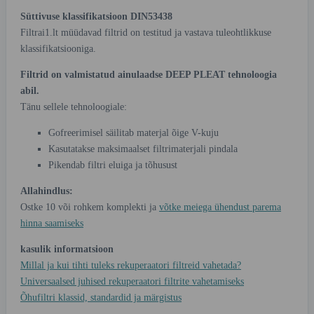
Süttivuse klassifikatsioon DIN53438
Filtrai1.lt müüdavad filtrid on testitud ja vastava tuleohtlikkuse
klassifikatsiooniga.
Filtrid on valmistatud ainulaadse DEEP PLEAT tehnoloogia
abil.
Tänu sellele tehnoloogiale:
Gofreerimisel säilitab materjal õige V-kuju
Kasutatakse maksimaalset filtrimaterjali pindala
Pikendab filtri eluiga ja tõhusust
Allahindlus:
Ostke 10 või rohkem komplekti ja
võtke meiega ühendust parema
hinna saamiseks
kasulik informatsioon
Millal ja kui tihti tuleks rekuperaatori filtreid vahetada?
Universaalsed juhised rekuperaatori filtrite vahetamiseks
Õhufiltri klassid, standardid ja märgistus