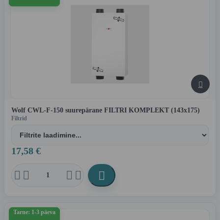

Wolf CWL-F-150 suurepärane FILTRI KOMPLEKT (143x175)
Filtrid
17,58 €





Tarne: 1-3 päeva