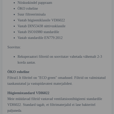
Niiskuskindel pappraam
ÖKO roheline
Suur filtreerimisala
Vastab hügieeniklassile VDI6022
Vastab DIN53438 süttivusklassile
Vastab ISO16980 standardile
Vastab standardile EN779:2012
Soovitus:
Rekuperaatori filtreid on soovitatav vahetada vähemalt 2-3
korda aastas.
ÖKO roheline
Filtrai1.lt filtritel on "ECO green" omadused. Filtrid on valmistatud
taaskasutatud ja vastupidavatest materjalidest.
Hügieenistandard VDI6022
Meie müüdavad filtrid vastavad ventilatsioonihügieeni standardile
VDI6022. Standard tagab, et filtrimaterjalid ei lase bakteritel
paljuneda.