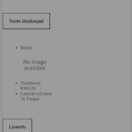
Toote üksikasjad
Bränd
Tootekood
K00126
Laosolevad enne
76 Tooted
Lisainfo