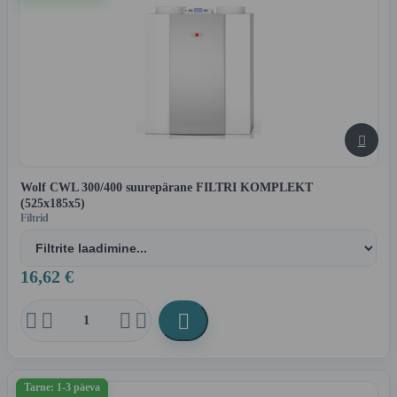

Wolf CWL 300/400 suurepärane FILTRI KOMPLEKT
(525x185x5)
Filtrid
16,62 €





Tarne: 1-3 päeva