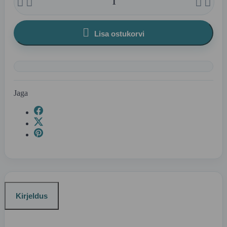





Lisa ostukorvi
Jaga
Kirjeldus