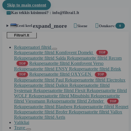
Skip to main content
Kas tekkis küsimusi? : info@filtrai1.lt


expand_more
Eesti keel
Sisene
Ostukorv:
0
Rekuperaatori filtrid
Rekuperaatorite filtrid Komfovent Domekt
TOP
Rekuperaatorite filtrid Salda
Rekuperaatorite filtrid Recom
Rekuperaatorite filtrid Komfovent Verso
TOP
Rekuperaatorite filtrid ENSY
Rekuperaatorite filtrid Brink
Rekuperaatorite filtrid OXYGEN
TOP
TOP
Rekuperaatorite filtrid Paul
Rekuperaatorite filtrid Electrolux
Rekuperaatorite filtrid Daikin
Rekuperaatorite filtrid
Systemair
Rekuperaatorite filtrid Flexit
Rekuperaatorite filtrid
WOLF
Rekuperaatorite filtrid Mitsubishi
Rekuperaatorite
filtrid Viessmann
Rekuperaatorite filtrid Zehnder
TOP
Rekuperaatorite filtrid Blauberg
Rekuperaatorite filtrid Reqnet
Rekuperaatorite filtrid Brofer
Rekuperaatorite filtrid Vallox
Rekuperaatorite filtrid Aeris
Valikliai
Teave