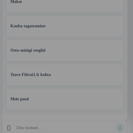
Makse
Kauba tagastamine
Ostu-müügi reeglid
Teave Filtrai1.lt kohta
Meie poed

