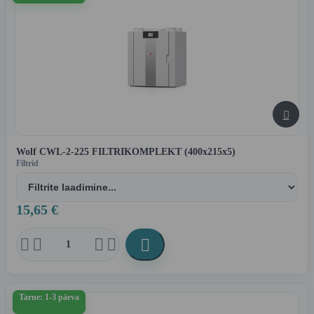

Wolf CWL-2-225 FILTRIKOMPLEKT (400x215x5)
Filtrid
15,65 €





Tarne: 1-3 päeva