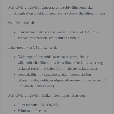
Wolf CWL-2-325/400 rekuperaatorile sobiv filtrikomplekt.
Filtrikomplekt on mõeldud sissetuleva ja väljuva õhu filtreerimiseks.
Komplekt sisaldab:
Standardkomplekt koosneb kahest filtrist (G4+G4), mis
sobivad originaalsete Wolfi filtrite asemele.
Erinevused F7 ja G4 filtrite vahel:
G4 kompaktfilter, mida kasutatakse sissepuhke- ja
väljatõmbeõhu filtreerimiseks, säilitades keskmise suurusega
osakesed (keskmine kaitse 10 μm tahkete osakeste eest).
Kompaktfiltrit F7 kasutatakse ainult sissepuhkeõhu
filtreerimiseks, säilitades ülipeened osakesed (tõhus kaitse 0,3
μm tahkete osakeste eest).
Wolf CWL-2-325/400 filtrikomplekti spetsifikatsioon:
Filtri mõõdud - 510x245X5
Valmistatud Leedus