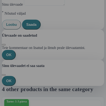
Sinu ülevaade
*
Nõutud väljad
Loobu
Saada
Ülevaade on saadetud
Teie kommentaar on lisatud ja ilmub peale ülevaatamist.
OK
Sinu ülevaadet ei saa saata
OK
4 other products in the same category
Tarne: 1-3 päeva