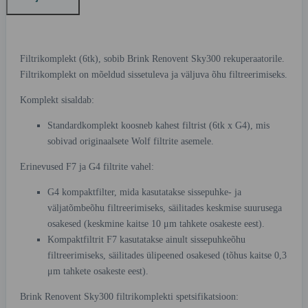
Filtrikomplekt (6tk), sobib Brink Renovent Sky300 rekuperaatorile.
Filtrikomplekt on mõeldud sissetuleva ja väljuva õhu filtreerimiseks.
Komplekt sisaldab:
Standardkomplekt koosneb kahest filtrist (6tk x G4), mis
sobivad originaalsete Wolf filtrite asemele.
Erinevused F7 ja G4 filtrite vahel:
G4 kompaktfilter, mida kasutatakse sissepuhke- ja
väljatõmbeõhu filtreerimiseks, säilitades keskmise suurusega
osakesed (keskmine kaitse 10 μm tahkete osakeste eest).
Kompaktfiltrit F7 kasutatakse ainult sissepuhkeõhu
filtreerimiseks, säilitades ülipeened osakesed (tõhus kaitse 0,3
μm tahkete osakeste eest).
Brink Renovent Sky300 filtrikomplekti spetsifikatsioon: