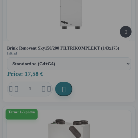

Brink Renovent Sky150/200 FILTRIKOMPLEKT (143x175)
Filtrid
Price: 17,58 €





Tarne: 1-3 päeva