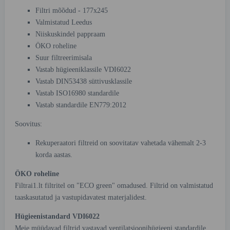
Filtri mõõdud - 177x245
Valmistatud Leedus
Niiskuskindel pappraam
ÖKO roheline
Suur filtreerimisala
Vastab hügieeniklassile VDI6022
Vastab DIN53438 süttivusklassile
Vastab ISO16980 standardile
Vastab standardile EN779:2012
Soovitus:
Rekuperaatori filtreid on soovitatav vahetada vähemalt 2-3
korda aastas.
ÖKO roheline
Filtrai1.lt filtritel on "ECO green" omadused. Filtrid on valmistatud
taaskasutatud ja vastupidavatest materjalidest.
Hügieenistandard VDI6022
Meie müüdavad filtrid vastavad ventilatsioonihügieeni standardile