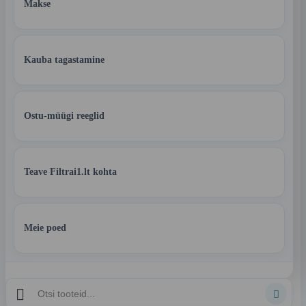
Makse
Kauba tagastamine
Ostu-müügi reeglid
Teave Filtrai1.lt kohta
Meie poed

