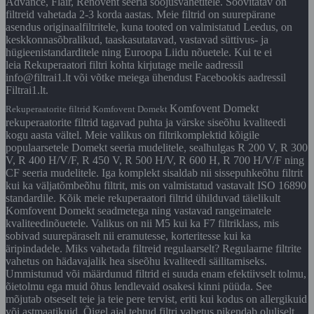
Advance, Flair, Renovent seeria soojusvahetitele. Soovitatav on
filtreid vahetada 2-3 korda aastas. Meie filtrid on suurepärane
asendus originaalfiltritele, kuna tooted on valmistatud Leedus, on
keskkonnasõbralikud, taaskasutatavad, vastavad süttivus- ja
hügieenistandarditele ning Euroopa Liidu nõuetele. Kui te ei
leia Rekuperaatori filtri kohta kirjutage meile aadressil
info@filtrai1.lt või võtke meiega ühendust Facebookis aadressil
Filtrai1.lt.
Komfovent Domekt
Rekuperaatorite filtrid Komfovent Domekt
rekuperaatorite filtrid tagavad puhta ja värske siseõhu kvaliteedi
kogu aasta vältel. Meie valikus on filtrikomplektid kõigile
populaarsetele Domekt seeria mudelitele, sealhulgas R 200 V, R 300
V, R 400 H/V/F, R 450 V, R 500 H/V, R 600 H, R 700 H/V/F ning
CF seeria mudelitele. Iga komplekt sisaldab nii sissepuhkeõhu filtrit
kui ka väljatõmbeõhu filtrit, mis on valmistatud vastavalt ISO 16890
standardile. Kõik meie rekuperaatori filtrid ühilduvad täielikult
Komfovent Domekt seadmetega ning vastavad rangeimatele
kvaliteedinõuetele. Valikus on nii M5 kui ka F7 filtriklass, mis
sobivad suurepäraselt nii eramutesse, korteritesse kui ka
äripindadele. Miks vahetada filtreid regulaarselt? Regulaarne filtrite
vahetus on hädavajalik hea siseõhu kvaliteedi säilitamiseks.
Ummistunud või määrdunud filtrid ei suuda enam efektiivselt tolmu,
õietolmu ega muid õhus lendlevaid osakesi kinni püüda. See
mõjutab otseselt teie ja teie pere tervist, eriti kui kodus on allergikuid
või astmaatikuid. Õigel ajal tehtud filtri vahetus pikendab oluliselt