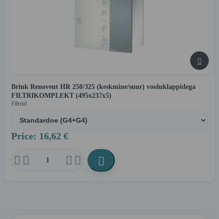

Brink Renovent HR 250/325 (keskmine/suur) vooluklappidega
FILTRIKOMPLEKT (495x237x5)
Filtrid
Price: 16,62 €




