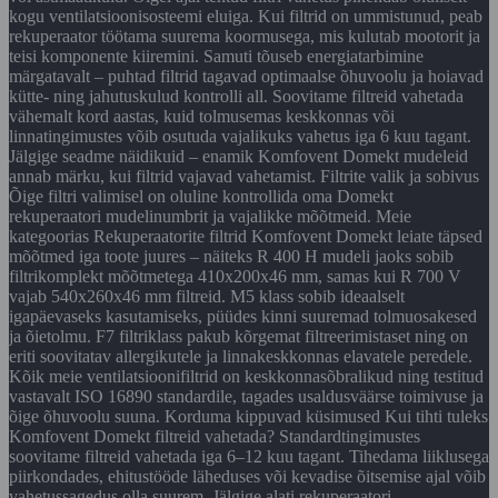
kogu ventilatsioonisosteemi eluiga. Kui filtrid on ummistunud, peab
rekuperaator töötama suurema koormusega, mis kulutab mootorit ja
teisi komponente kiiremini. Samuti tõuseb energiatarbimine
märgatavalt – puhtad filtrid tagavad optimaalse õhuvoolu ja hoiavad
kütte- ning jahutuskulud kontrolli all. Soovitame filtreid vahetada
vähemalt kord aastas, kuid tolmusemas keskkonnas või
linnatingimustes võib osutuda vajalikuks vahetus iga 6 kuu tagant.
Jälgige seadme näidikuid – enamik Komfovent Domekt mudeleid
annab märku, kui filtrid vajavad vahetamist. Filtrite valik ja sobivus
Õige filtri valimisel on oluline kontrollida oma Domekt
rekuperaatori mudelinumbrit ja vajalikke mõõtmeid. Meie
kategoorias Rekuperaatorite filtrid Komfovent Domekt leiate täpsed
mõõtmed iga toote juures – näiteks R 400 H mudeli jaoks sobib
filtrikomplekt mõõtmetega 410x200x46 mm, samas kui R 700 V
vajab 540x260x46 mm filtreid. M5 klass sobib ideaalselt
igapäevaseks kasutamiseks, püüdes kinni suuremad tolmuosakesed
ja õietolmu. F7 filtriklass pakub kõrgemat filtreerimistaset ning on
eriti soovitatav allergikutele ja linnakeskkonnas elavatele peredele.
Kõik meie ventilatsioonifiltrid on keskkonnasõbralikud ning testitud
vastavalt ISO 16890 standardile, tagades usaldusväärse toimivuse ja
õige õhuvoolu suuna. Korduma kippuvad küsimused Kui tihti tuleks
Komfovent Domekt filtreid vahetada? Standardtingimustes
soovitame filtreid vahetada iga 6–12 kuu tagant. Tihedama liiklusega
piirkondades, ehitustööde läheduses või kevadise õitsemise ajal võib
vahetussagedus olla suurem. Jälgige alati rekuperaatori