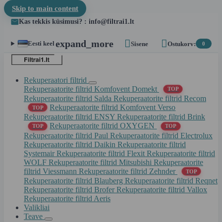
Skip to main content
Kas tekkis küsimusi? : info@filtrai1.lt


expand_more
Eesti keel
Sisene
Ostukorv:
0
Rekuperaatori filtrid
Rekuperaatorite filtrid Komfovent Domekt
TOP
Rekuperaatorite filtrid Salda
Rekuperaatorite filtrid Recom
Rekuperaatorite filtrid Komfovent Verso
TOP
Rekuperaatorite filtrid ENSY
Rekuperaatorite filtrid Brink
Rekuperaatorite filtrid OXYGEN
TOP
TOP
Rekuperaatorite filtrid Paul
Rekuperaatorite filtrid Electrolux
Rekuperaatorite filtrid Daikin
Rekuperaatorite filtrid
Systemair
Rekuperaatorite filtrid Flexit
Rekuperaatorite filtrid
WOLF
Rekuperaatorite filtrid Mitsubishi
Rekuperaatorite
filtrid Viessmann
Rekuperaatorite filtrid Zehnder
TOP
Rekuperaatorite filtrid Blauberg
Rekuperaatorite filtrid Reqnet
Rekuperaatorite filtrid Brofer
Rekuperaatorite filtrid Vallox
Rekuperaatorite filtrid Aeris
Valikliai
Teave