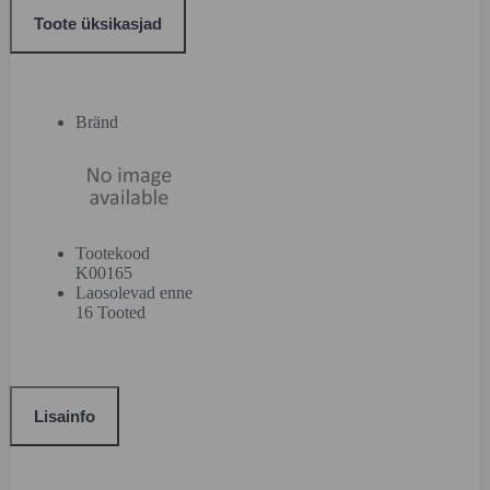
Toote üksikasjad
Bränd
Tootekood
K00165
Laosolevad enne
16 Tooted
Lisainfo