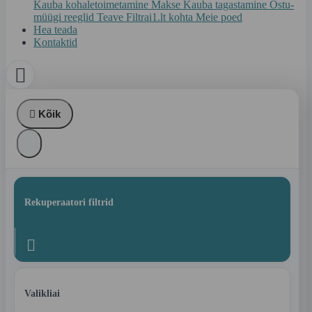
Kauba kohaletoimetamine
Makse
Kauba tagastamine
Ostu-
müügi reeglid
Teave Filtrai1.lt kohta
Meie poed
Hea teada
Kontaktid


Kõik
Rekuperaatori filtrid

Valikliai