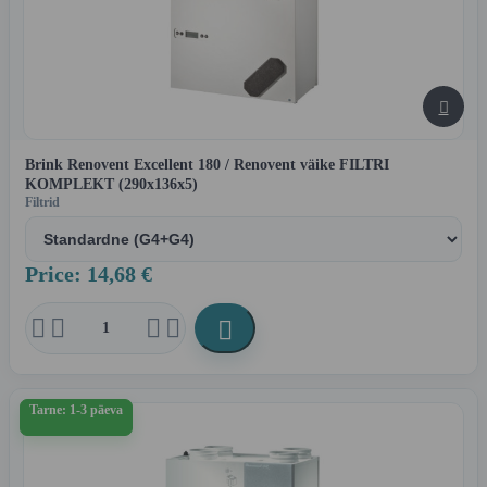

Brink Renovent Excellent 180 / Renovent väike FILTRI
KOMPLEKT (290x136x5)
Filtrid
Price: 14,68 €





Tarne: 1-3 päeva