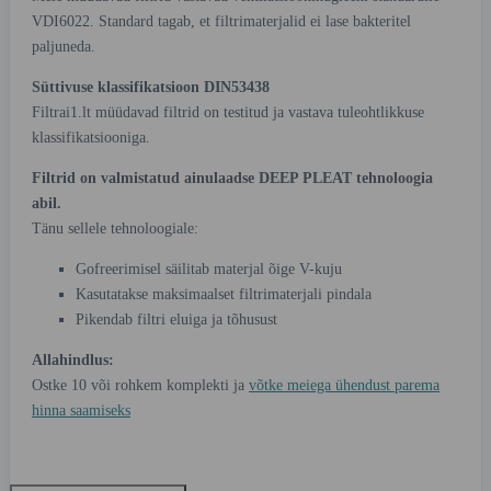
VDI6022. Standard tagab, et filtrimaterjalid ei lase bakteritel
paljuneda.
Süttivuse klassifikatsioon DIN53438
Filtrai1.lt müüdavad filtrid on testitud ja vastava tuleohtlikkuse
klassifikatsiooniga.
Filtrid on valmistatud ainulaadse DEEP PLEAT tehnoloogia
abil.
Tänu sellele tehnoloogiale:
Gofreerimisel säilitab materjal õige V-kuju
Kasutatakse maksimaalset filtrimaterjali pindala
Pikendab filtri eluiga ja tõhusust
Allahindlus:
Ostke 10 või rohkem komplekti ja
võtke meiega ühendust parema
hinna saamiseks