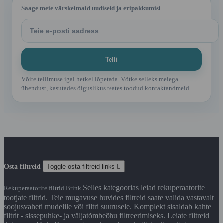
Saage meie värskeimaid uudiseid ja eripakkumisi
Võite tellimuse igal hetkel lõpetada. Võtke selleks meiega
ühendust, kasutades õiguslikus teates toodud kontaktandmeid.
Osta filtreid
Toggle osta filtreid links

Selles kategoorias leiad rekuperaatorite
Rekuperaatorite filtrid Brink
tootjate filtrid. Teie mugavuse huvides filtreid saate valida vastavalt
soojusvaheti mudelile või filtri suurusele. Komplekt sisaldab kahte
filtrit - sissepuhke- ja väljatõmbeõhu filtreerimiseks. Leiate filtreid