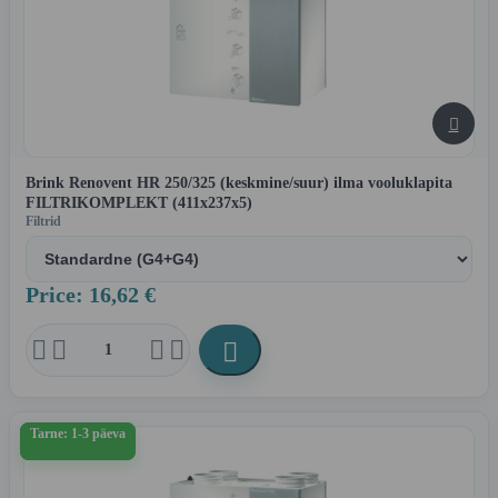

Brink Renovent HR 250/325 (keskmine/suur) ilma vooluklapita
FILTRIKOMPLEKT (411x237x5)
Filtrid
Price: 16,62 €





Tarne: 1-3 päeva