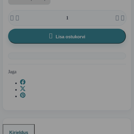





Lisa ostukorvi
Jaga
Kirjeldus