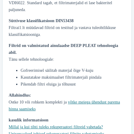
VDI6022. Standard tagab, et filtrimaterjalid ei lase bakteritel
paljuneda.
Süttivuse klassifikatsioon DIN53438
Filtrai1.lt müüdavad filtrid on testitud ja vastava tuleohtlikkuse
klassifikatsiooniga.
Filtrid on valmistatud ainulaadse DEEP PLEAT tehnoloogia
abil.
Tänu sellele tehnoloogiale:
Gofreerimisel säilitab materjal õige V-kuju
Kasutatakse maksimaalset filtrimaterjali pindala
Pikendab filtri eluiga ja tõhusust
Allahindlus:
Ostke 10 või rohkem komplekti ja
võtke meiega ühendust parema
hinna saamiseks
kasulik informatsioon
Millal ja kui tihti tuleks rekuperaatori filtreid vahetada?
Universaalsed juhised rekuperaatori filtrite vahetamiseks