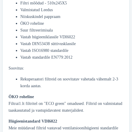
Filtri mõõdud - 510x245X5
Valmistatud Leedus
Niiskuskindel pappraam
ÖKO roheline
Suur filtreerimisala
Vastab hügieeniklassile VDI6022
Vastab DIN53438 süttivusklassile
Vastab ISO16980 standardile
Vastab standardile EN779:2012
Soovitus:
Rekuperaatori filtreid on soovitatav vahetada vähemalt 2-3
korda aastas.
ÖKO roheline
Filtrai1.lt filtritel on "ECO green" omadused. Filtrid on valmistatud
taaskasutatud ja vastupidavatest materjalidest.
Hügieenistandard VDI6022
Meie müüdavad filtrid vastavad ventilatsioonihügieeni standardile