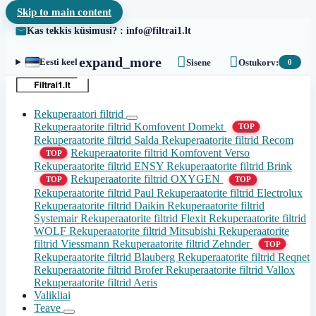
Skip to main content
Kas tekkis küsimusi? : info@filtrai1.lt


expand_more
Eesti keel
Sisene
Ostukorv:
0
Rekuperaatori filtrid
Rekuperaatorite filtrid Komfovent Domekt
TOP
Rekuperaatorite filtrid Salda
Rekuperaatorite filtrid Recom
Rekuperaatorite filtrid Komfovent Verso
TOP
Rekuperaatorite filtrid ENSY
Rekuperaatorite filtrid Brink
Rekuperaatorite filtrid OXYGEN
TOP
TOP
Rekuperaatorite filtrid Paul
Rekuperaatorite filtrid Electrolux
Rekuperaatorite filtrid Daikin
Rekuperaatorite filtrid
Systemair
Rekuperaatorite filtrid Flexit
Rekuperaatorite filtrid
WOLF
Rekuperaatorite filtrid Mitsubishi
Rekuperaatorite
filtrid Viessmann
Rekuperaatorite filtrid Zehnder
TOP
Rekuperaatorite filtrid Blauberg
Rekuperaatorite filtrid Reqnet
Rekuperaatorite filtrid Brofer
Rekuperaatorite filtrid Vallox
Rekuperaatorite filtrid Aeris
Valikliai
Teave