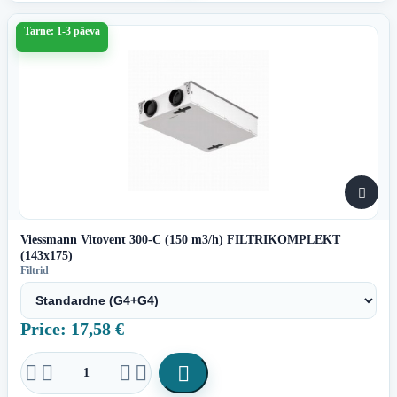
Tarne: 1-3 päeva

Viessmann Vitovent 300-C (150 m3/h) FILTRIKOMPLEKT
(143x175)
Filtrid
Price: 17,58 €




