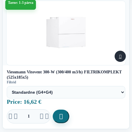
Tarne: 1-3 päeva

Viessmann Vitovent 300-W (300/400 m3/h) FILTRIKOMPLEKT
(525x185x5)
Filtrid
Price: 16,62 €




