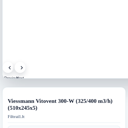
Previous
Next
image
image
Viessmann Vitovent 300-W (325/400 m3/h)
(510x245x5)
Filtrai1.lt