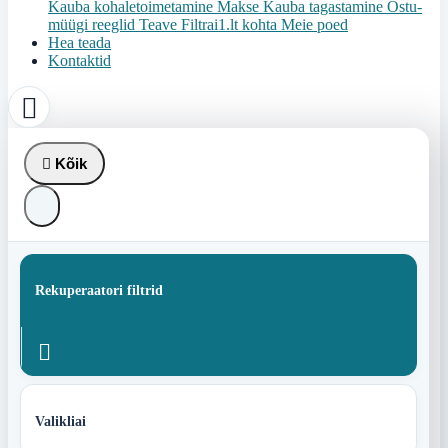
Kauba kohaletoimetamine
Makse
Kauba tagastamine
Ostu-
müügi reeglid
Teave Filtrai1.lt kohta
Meie poed
Hea teada
Kontaktid


Kõik
Rekuperaatori filtrid

Valikliai