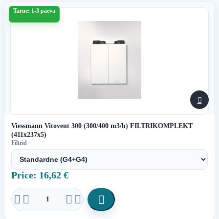
Tarne: 1-3 päeva

Viessmann Vitovent 300 (300/400 m3/h) FILTRIKOMPLEKT
(411x237x5)
Filtrid
Price: 16,62 €




