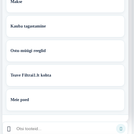
Makse
Kauba tagastamine
Ostu-müügi reeglid
Teave Filtrai1.lt kohta
Meie poed

