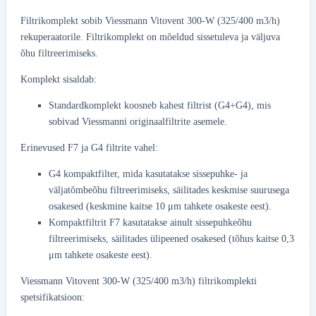
Filtrikomplekt sobib Viessmann Vitovent 300-W (325/400 m3/h)
rekuperaatorile. Filtrikomplekt on mõeldud sissetuleva ja väljuva
õhu filtreerimiseks.
Komplekt sisaldab:
Standardkomplekt koosneb kahest filtrist (G4+G4), mis
sobivad Viessmanni originaalfiltrite asemele.
Erinevused F7 ja G4 filtrite vahel:
G4 kompaktfilter, mida kasutatakse sissepuhke- ja
väljatõmbeõhu filtreerimiseks, säilitades keskmise suurusega
osakesed (keskmine kaitse 10 μm tahkete osakeste eest).
Kompaktfiltrit F7 kasutatakse ainult sissepuhkeõhu
filtreerimiseks, säilitades ülipeened osakesed (tõhus kaitse 0,3
μm tahkete osakeste eest).
Viessmann Vitovent 300-W (325/400 m3/h) filtrikomplekti
spetsifikatsioon: