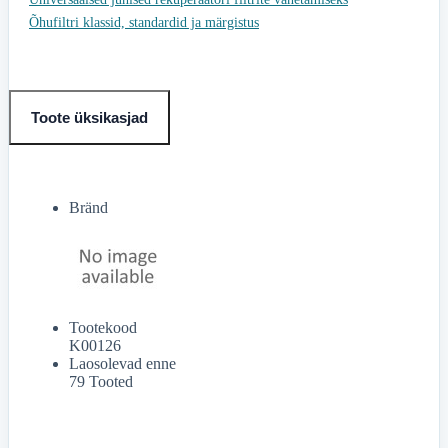
Õhufiltri klassid, standardid ja märgistus
Toote üksikasjad
Bränd
Tootekood
K00126
Laosolevad enne
79 Tooted