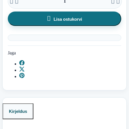





Lisa ostukorvi
Jaga
Kirjeldus