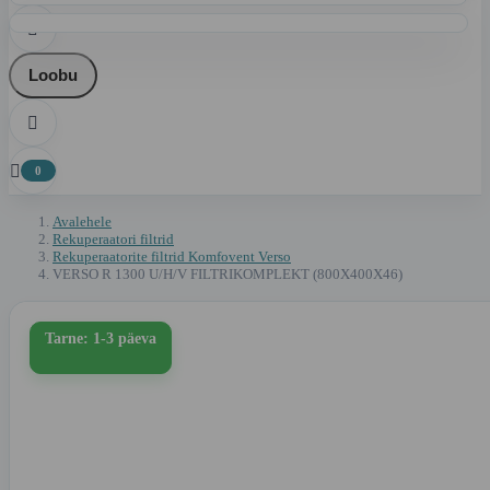

Loobu


0
Avalehele
Rekuperaatori filtrid
Rekuperaatorite filtrid Komfovent Verso
VERSO R 1300 U/H/V FILTRIKOMPLEKT (800X400X46)
Tarne: 1-3 päeva