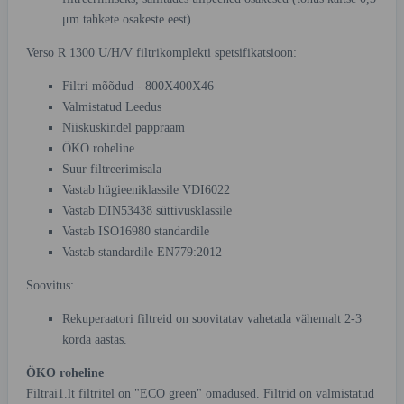
μm tahkete osakeste eest).
Verso R 1300 U/H/V filtrikomplekti spetsifikatsioon:
Filtri mõõdud - 800X400X46
Valmistatud Leedus
Niiskuskindel pappraam
ÖKO roheline
Suur filtreerimisala
Vastab hügieeniklassile VDI6022
Vastab DIN53438 süttivusklassile
Vastab ISO16980 standardile
Vastab standardile EN779:2012
Soovitus:
Rekuperaatori filtreid on soovitatav vahetada vähemalt 2-3
korda aastas.
ÖKO roheline
Filtrai1.lt filtritel on "ECO green" omadused. Filtrid on valmistatud