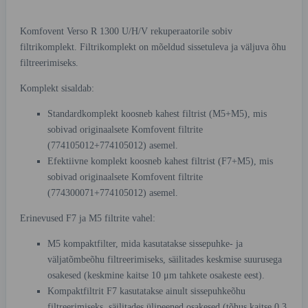
Komfovent Verso R 1300 U/H/V rekuperaatorile sobiv
filtrikomplekt. Filtrikomplekt on mõeldud sissetuleva ja väljuva õhu
filtreerimiseks.
Komplekt sisaldab:
Standardkomplekt koosneb kahest filtrist (M5+M5), mis
sobivad originaalsete Komfovent filtrite
(774105012+774105012) asemel.
Efektiivne komplekt koosneb kahest filtrist (F7+M5), mis
sobivad originaalsete Komfovent filtrite
(774300071+774105012) asemel.
Erinevused F7 ja M5 filtrite vahel:
M5 kompaktfilter, mida kasutatakse sissepuhke- ja
väljatõmbeõhu filtreerimiseks, säilitades keskmise suurusega
osakesed (keskmine kaitse 10 μm tahkete osakeste eest).
Kompaktfiltrit F7 kasutatakse ainult sissepuhkeõhu
filtreerimiseks, säilitades ülipeened osakesed (tõhus kaitse 0,3