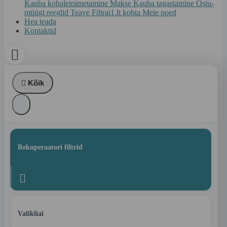
Kauba kohaletoimetamine
Makse
Kauba tagastamine
Ostu-
müügi reeglid
Teave Filtrai1.lt kohta
Meie poed
Hea teada
Kontaktid


Kõik
Rekuperaatori filtrid

Valikliai