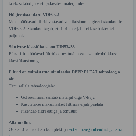
taaskasutatud ja vastupidavatest materjalidest.
Hügieenistandard VDI6022
Meie müüdavad filtrid vastavad ventilatsioonihügieeni standardile
VDI6022. Standard tagab, et filtrimaterjalid ei lase bakteritel
paljuneda.
Süttivuse klassifikatsioon DIN53438
Filtrai1.lt müüdavad filtrid on testitud ja vastava tuleohtlikkuse
klassifikatsiooniga.
Filtrid on valmistatud ainulaadse DEEP PLEAT tehnoloogia
abil.
Tänu sellele tehnoloogiale:
Gofreerimisel säilitab materjal õige V-kuju
Kasutatakse maksimaalset filtrimaterjali pindala
Pikendab filtri eluiga ja tõhusust
Allahindlus:
Ostke 10 või rohkem komplekti ja
võtke meiega ühendust parema