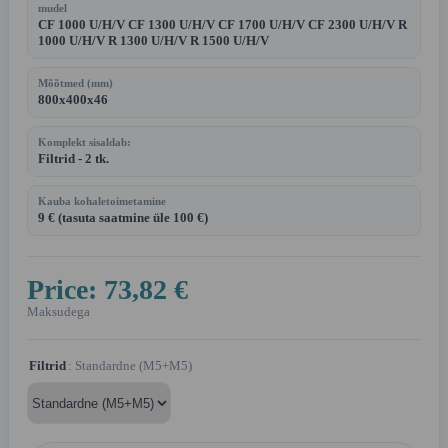
mudel
CF 1000 U/H/V CF 1300 U/H/V CF 1700 U/H/V CF 2300 U/H/V R
1000 U/H/V R 1300 U/H/V R 1500 U/H/V
Mõõtmed (mm)
800x400x46
Komplekt sisaldab:
Filtrid - 2 tk.
Kauba kohaletoimetamine
9 € (tasuta saatmine üle 100 €)
Price:
73,82 €
Maksudega
Filtrid
: Standardne (M5+M5)