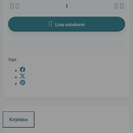





Lisa ostukorvi
Jaga
Kirjeldus