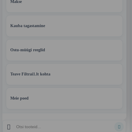
Makse
Kauba tagastamine
Ostu-müügi reeglid
Teave Filtrai1.lt kohta
Meie poed

