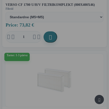
VERSO CF 1700 U/H/V FILTRIKOMPLEKT (800X400X46)
Filtrid
Price: 73,82 €





Tarne: 1-3 päeva
