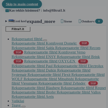
Skip to main content
Kas tekkis küsimusi? : info@filtrai1.lt


expand_more
Eesti keel
Sisene
Ostukorv:
0
Rekuperaatori filtrid
Rekuperaatorite filtrid Komfovent Domekt
TOP
Rekuperaatorite filtrid Salda
Rekuperaatorite filtrid Recom
Rekuperaatorite filtrid Komfovent Verso
TOP
Rekuperaatorite filtrid ENSY
Rekuperaatorite filtrid Brink
Rekuperaatorite filtrid OXYGEN
TOP
TOP
Rekuperaatorite filtrid Paul
Rekuperaatorite filtrid Electrolux
Rekuperaatorite filtrid Daikin
Rekuperaatorite filtrid
Systemair
Rekuperaatorite filtrid Flexit
Rekuperaatorite filtrid
WOLF
Rekuperaatorite filtrid Mitsubishi
Rekuperaatorite
filtrid Viessmann
Rekuperaatorite filtrid Zehnder
TOP
Rekuperaatorite filtrid Blauberg
Rekuperaatorite filtrid Reqnet
Rekuperaatorite filtrid Brofer
Rekuperaatorite filtrid Vallox
Rekuperaatorite filtrid Aeris
Valikliai
Teave