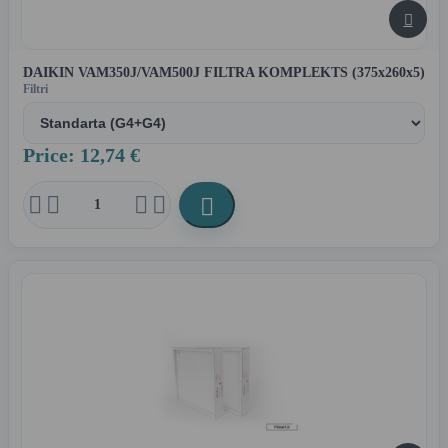

DAIKIN VAM350J/VAM500J FILTRA KOMPLEKTS (375x260x5)
Filtri
Price: 12,74 €




