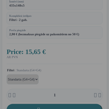
Izmēri (mm)
435x148x5
Komplektā ietilpst:
Filtri - 2 gab.
Preču piegāde
2,90 € (bezmaksas piegāde uz pakomātiem no 50 €)
Price:
15,65 €
AR PVN
Filtri
: Standarta (G4+G4)



