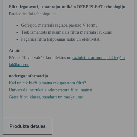
Filtri izgatavoti, izmantojot unikālo DEEP PLEAT tehnoloģiju.
Pateicoties šai tehnoloģijai:
Gofrējot, materiāls saglabā pareizo V formu
Tiek izmantots maksimālais filtra materiāla laukums
Pagarina filtra kalpošanas laiku un efektivitāti
Atlaide:
Pērciet 10 vai vairāk komplektus un
sazinieties ar mums, lai iegūtu
labāku cenu
noderīga informācija
Kad un cik bieži jāmaina rekuperatora filtri?
Universāla instrukcija rekuperatora filtru maiņai
Gaisa filtru klases, standarti un marķējums
Produkta detaļas