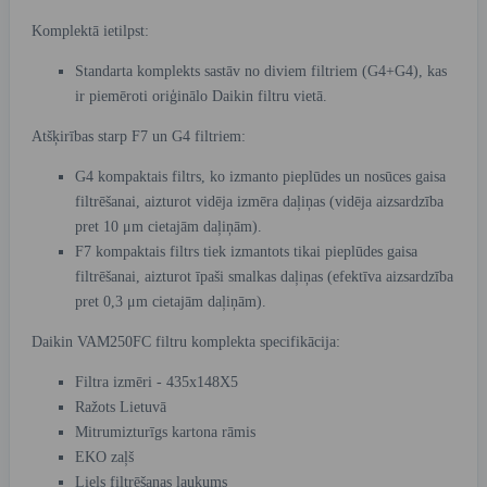
Komplektā ietilpst:
Standarta komplekts sastāv no diviem filtriem (G4+G4), kas
ir piemēroti oriģinālo Daikin filtru vietā.
Atšķirības starp F7 un G4 filtriem:
G4 kompaktais filtrs, ko izmanto pieplūdes un nosūces gaisa
filtrēšanai, aizturot vidēja izmēra daļiņas (vidēja aizsardzība
pret 10 μm cietajām daļiņām).
F7 kompaktais filtrs tiek izmantots tikai pieplūdes gaisa
filtrēšanai, aizturot īpaši smalkas daļiņas (efektīva aizsardzība
pret 0,3 μm cietajām daļiņām).
Daikin VAM250FC filtru komplekta specifikācija:
Filtra izmēri - 435x148X5
Ražots Lietuvā
Mitrumizturīgs kartona rāmis
EKO zaļš
Liels filtrēšanas laukums