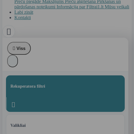
Preču piegāde
Maksājums
Preču atgriešana
Pirkšanas un
pārdošanas noteikumi
Informācija par Filtrai1.lt
Mūsu veikali
Labi zināt
Kontakti


Viss
Rekuperatora filtri

Valikliai