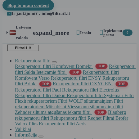
Skip to main content
Ir jautājumi? : info@filtrai1.lt
Latviešu
Iepirkumu


expand_more
Ienākt
0
grozs:
valoda
Rekuperatora filtri
Rekuperatoru filtri Komfovent Domekt
Rekuperatoru
TOP
filtri Salda
Ieteicamie filtri
Rekuperatoru filtri
TOP
Komfovent Verso
Rekuperatoru filtri ENSY
Rekuperatoru
filtri Brink
Rekuperatoru filtri OXYGEN
TOP
TOP
Rekuperatoru filtri Paul
Rekuperatoru filtri Electrolux
Rekuperatoru filtri Daikin
Rekuperatoru filtri Systemair
Filtri
Flexit rekuperatoriem
Filtri WOLF siltummaiņiem
Filtri
rekuperatoriem Mitsubishi
Viessmann siltummaiņu filtri
Zehnder siltuma atgūšanas iekārtu filtri
Blauberg
TOP
rekuperatoru filtri
Rekuperatoru filtri Reqnet
Filtrai Brofer
Vallox filtrs
Rekuperatoru filtri Aeris
Valikliai
Informācija