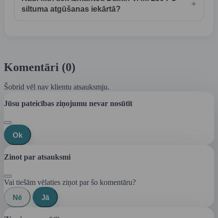
+
siltuma atgūšanas iekārtā?
Komentāri (0)
Šobrid vēl nav klientu atsauksmju.
Jūsu pateicības ziņojumu nevar nosūtīt
Ok
Zinot par atsauksmi
Vai tiešām vēlaties ziņot par šo komentāru?
Nē
Jā