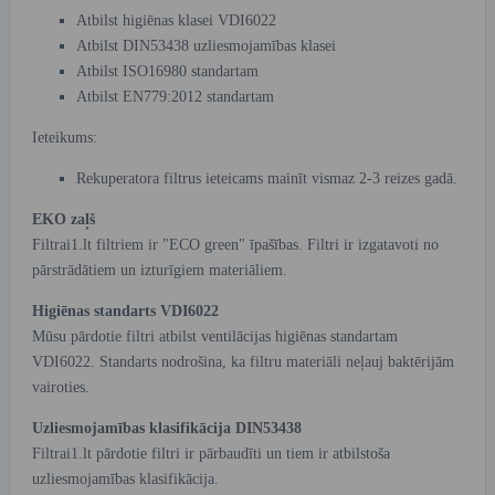
Atbilst higiēnas klasei VDI6022
Atbilst DIN53438 uzliesmojamības klasei
Atbilst ISO16980 standartam
Atbilst EN779:2012 standartam
Ieteikums:
Rekuperatora filtrus ieteicams mainīt vismaz 2-3 reizes gadā.
EKO zaļš
Filtrai1.lt filtriem ir "ECO green" īpašības. Filtri ir izgatavoti no
pārstrādātiem un izturīgiem materiāliem.
Higiēnas standarts VDI6022
Mūsu pārdotie filtri atbilst ventilācijas higiēnas standartam
VDI6022. Standarts nodrošina, ka filtru materiāli neļauj baktērijām
vairoties.
Uzliesmojamības klasifikācija DIN53438
Filtrai1.lt pārdotie filtri ir pārbaudīti un tiem ir atbilstoša
uzliesmojamības klasifikācija.