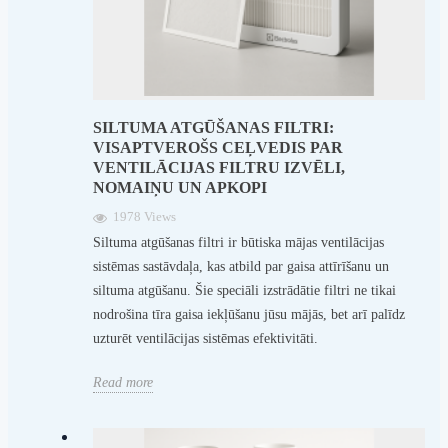
SILTUMA ATGŪŠANAS FILTRI:
VISAPTVEROŠS CEĻVEDIS PAR
VENTILĀCIJAS FILTRU IZVĒLI,
NOMAIŅU UN APKOPI
1978 Views
Siltuma atgūšanas filtri ir būtiska mājas ventilācijas
sistēmas sastāvdaļa, kas atbild par gaisa attīrīšanu un
siltuma atgūšanu. Šie speciāli izstrādātie filtri ne tikai
nodrošina tīra gaisa iekļūšanu jūsu mājās, bet arī palīdz
uzturēt ventilācijas sistēmas efektivitāti.
Read more