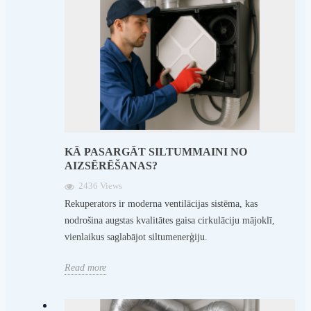
KĀ PASARGĀT SILTUMMAINI NO
AIZSĒRĒŠANAS?
2436 Views
Rekuperators ir moderna ventilācijas sistēma, kas
nodrošina augstas kvalitātes gaisa cirkulāciju mājoklī,
vienlaikus saglabājot siltumenerģiju.
Read more