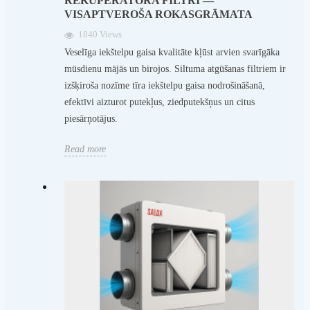
REKUPERATORA FILTRI —
VISAPTVEROŠA ROKASGRĀMATA
1840 Views
Veselīga iekštelpu gaisa kvalitāte kļūst arvien svarīgāka
mūsdienu mājās un birojos. Siltuma atgūšanas filtriem ir
izšķiroša nozīme tīra iekštelpu gaisa nodrošināšanā,
efektīvi aizturot putekļus, ziedputekšņus un citus
piesārņotājus.
Read more