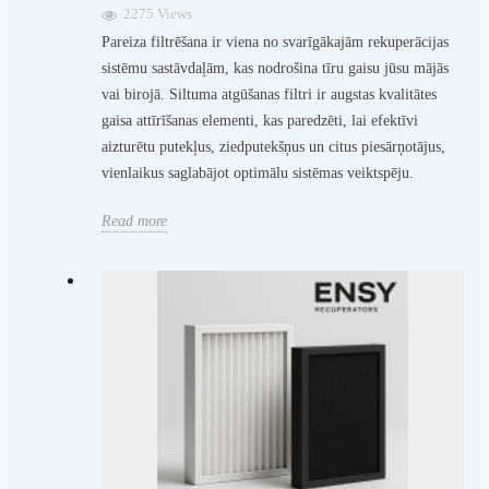
2275 Views
Pareiza filtrēšana ir viena no svarīgākajām rekuperācijas
sistēmu sastāvdaļām, kas nodrošina tīru gaisu jūsu mājās
vai birojā. Siltuma atgūšanas filtri ir augstas kvalitātes
gaisa attīrīšanas elementi, kas paredzēti, lai efektīvi
aizturētu putekļus, ziedputekšņus un citus piesārņotājus,
vienlaikus saglabājot optimālu sistēmas veiktspēju.
Read more