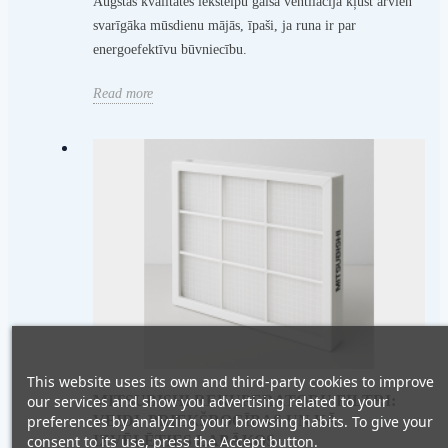
Augstas kvalitātes iekštelpu gaisa ventilācija kļūst arvien
svarīgāka mūsdienu mājās, īpaši, ja runa ir par
energoefektīvu būvniecību.
Read more
This website uses its own and third-party cookies to improve
MITSUBISHI REKUPERATORU FILTRI:
our services and show you advertising related to your
VEIDI, PRIEKŠROCĪBAS UN KĀ
preferences by analyzing your browsing habits. To give your
IZVĒLĒTIES LABĀKOS
consent to its use, press the Accept button.