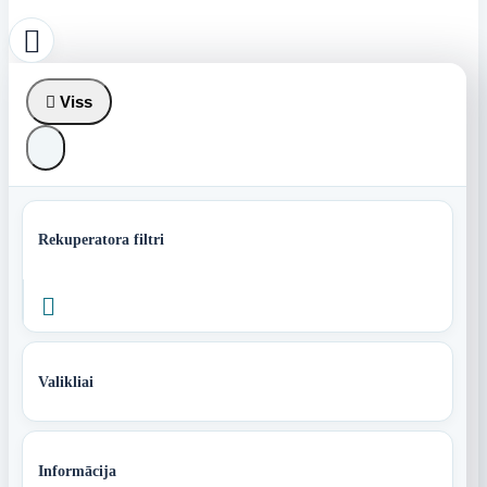


Viss
Rekuperatora filtri

Valikliai
Informācija