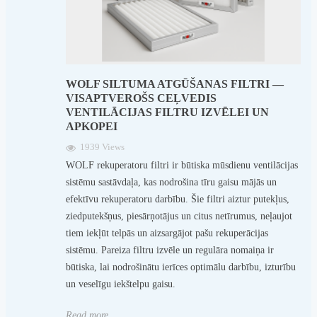
WOLF SILTUMA ATGŪŠANAS FILTRI —
VISAPTVEROŠS CEĻVEDIS
VENTILĀCIJAS FILTRU IZVĒLEI UN
APKOPEI
1939 Views
WOLF rekuperatoru filtri ir būtiska mūsdienu ventilācijas
sistēmu sastāvdaļa, kas nodrošina tīru gaisu mājās un
efektīvu rekuperatoru darbību. Šie filtri aiztur putekļus,
ziedputekšņus, piesārņotājus un citus netīrumus, neļaujot
tiem iekļūt telpās un aizsargājot pašu rekuperācijas
sistēmu. Pareiza filtru izvēle un regulāra nomaiņa ir
būtiska, lai nodrošinātu ierīces optimālu darbību, izturību
un veselīgu iekštelpu gaisu.
Read more