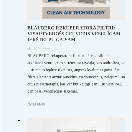
BLAUBERG REKUPERATORA FILTRI:
VISAPTVEROŠS CEĻVEDIS VESELĪGAM
IEKŠTELPU GAISAM
2346 Views
BLAUBERG rekuperatora filtri ir būtiska siltuma
atgūšanas ventilācijas sistēmu sastāvdaļa, kas nodrošina, ka
jūsu mājās ieplūst tikai tīrs, augstas kvalitātes gaiss. Šie
filtra elementi aiztur putekļus, ziedputekšņus, pelējumu un
citus piesārņotājus, kas var būt kaitīgi gan jūsu veselībai,
gan pašai ventilācijas sistēmai.
Read more