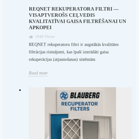
REQNET REKUPERATORA FILTRI —
VISAPTVEROŠS CEĻVEDIS
KVALITATĪVAI GAISA FILTRĒŠANAI UN
APKOPEI
1946 Views
REQNET rekuperatoru filtri ir augstākās kvalitātes
filtrācijas risinājumi, kas īpaši izstrādāti gaisa
rekuperācijas (atjaunošanas) sistēmām.
Read more