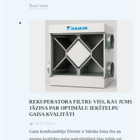
Read more
REKUPERATORA FILTRI: VISS, KAS JUMS
JĀZINA PAR OPTIMĀLU IEKŠTELPU
GAISA KVALITĀTI
2123 Views
Gaisa kondicionētāja filtriem ir būtiska loma tīra un
augstas kvalitātes gaisa nodrošināšanā jūsu mājās vai