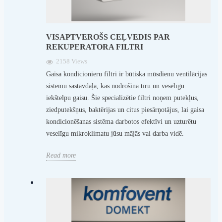
VISAPTVEROŠS CEĻVEDIS PAR
REKUPERATORA FILTRI
2158 Views
Gaisa kondicionieru filtri ir būtiska mūsdienu ventilācijas
sistēmu sastāvdaļa, kas nodrošina tīru un veselīgu
iekštelpu gaisu. Šie specializētie filtri noņem putekļus,
ziedputekšņus, baktērijas un citus piesārņotājus, lai gaisa
kondicionēšanas sistēma darbotos efektīvi un uzturētu
veselīgu mikroklimatu jūsu mājās vai darba vidē.
Read more