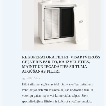
REKUPERATORA FILTRI: VISAPTVEROŠS
CEĻVEDIS PAR TO, KĀ IZVĒLĒTIES,
MAINĪT UN IEGĀDĀTIES SILTUMA
ATGŪŠANAS FILTRI
2066 Views
Filtri siltuma atgūšanas iekārtām – svarīgai mūsdienu
ventilācijas sistēmu sastāvdaļai, kas nodrošina tīru un
veselīgu gaisu mājās vai komerciālās telpās. Šiem
specializētajiem filtriem ir izšķiroša nozīme putekļu,