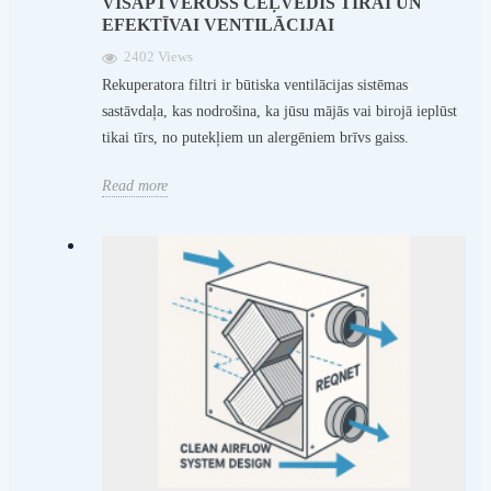
VISAPTVEROŠS CEĻVEDIS TĪRAI UN
EFEKTĪVAI VENTILĀCIJAI
2402 Views
Rekuperatora filtri ir būtiska ventilācijas sistēmas
sastāvdaļa, kas nodrošina, ka jūsu mājās vai birojā ieplūst
tikai tīrs, no putekļiem un alergēniem brīvs gaiss.
Read more