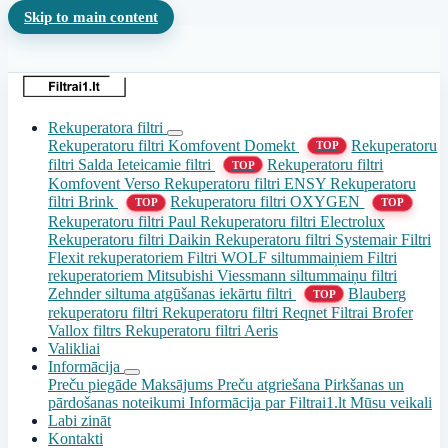
Skip to main content
Rekuperatora filtri
Rekuperatoru filtri Komfovent Domekt
Rekuperatoru
TOP
filtri Salda
Ieteicamie filtri
Rekuperatoru filtri
TOP
Komfovent Verso
Rekuperatoru filtri ENSY
Rekuperatoru
filtri Brink
Rekuperatoru filtri OXYGEN
TOP
TOP
Rekuperatoru filtri Paul
Rekuperatoru filtri Electrolux
Rekuperatoru filtri Daikin
Rekuperatoru filtri Systemair
Filtri
Flexit rekuperatoriem
Filtri WOLF siltummaiņiem
Filtri
rekuperatoriem Mitsubishi
Viessmann siltummaiņu filtri
Zehnder siltuma atgūšanas iekārtu filtri
Blauberg
TOP
rekuperatoru filtri
Rekuperatoru filtri Reqnet
Filtrai Brofer
Vallox filtrs
Rekuperatoru filtri Aeris
Valikliai
Informācija
Preču piegāde
Maksājums
Preču atgriešana
Pirkšanas un
pārdošanas noteikumi
Informācija par Filtrai1.lt
Mūsu veikali
Labi zināt
Kontakti