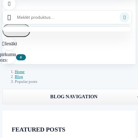



Atsaukt
Ienākt

epirkumu
0
ozs:
Home
Blog
Popular posts
BLOG NAVIGATION
FEATURED POSTS