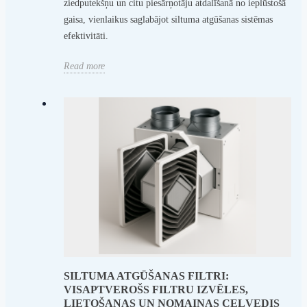
ziedputekšņu un citu piesārņotāju atdalīšanā no ieplūstošā
gaisa, vienlaikus saglabājot siltuma atgūšanas sistēmas
efektivitāti.
Read more
SILTUMA ATGŪŠANAS FILTRI:
VISAPTVEROŠS FILTRU IZVĒLES,
LIETOŠANAS UN NOMAIŅAS CEĻVEDIS