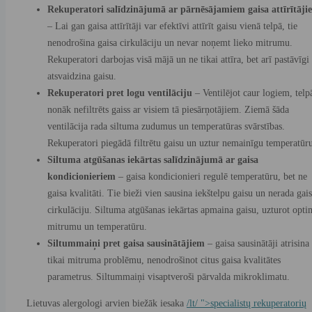
Rekuperatori salīdzinājumā ar pārnēsājamiem gaisa attīrītāji
– Lai gan gaisa attīrītāji var efektīvi attīrīt gaisu vienā telpā, tie
nenodrošina gaisa cirkulāciju un nevar noņemt lieko mitrumu.
Rekuperatori darbojas visā mājā un ne tikai attīra, bet arī pastāvīgi
atsvaidzina gaisu.
Rekuperatori pret logu ventilāciju
– Ventilējot caur logiem, telp
nonāk nefiltrēts gaiss ar visiem tā piesārņotājiem. Ziemā šāda
ventilācija rada siltuma zudumus un temperatūras svārstības.
Rekuperatori piegādā filtrētu gaisu un uztur nemainīgu temperatūr
Siltuma atgūšanas iekārtas salīdzinājumā ar gaisa
kondicionieriem
– gaisa kondicionieri regulē temperatūru, bet ne
gaisa kvalitāti. Tie bieži vien sausina iekštelpu gaisu un nerada gai
cirkulāciju. Siltuma atgūšanas iekārtas apmaina gaisu, uzturot opti
mitrumu un temperatūru.
Siltummaiņi pret gaisa sausinātājiem
– gaisa sausinātāji atrisina
tikai mitruma problēmu, nenodrošinot citus gaisa kvalitātes
parametrus. Siltummaiņi visaptveroši pārvalda mikroklimatu.
Lietuvas alergologi arvien biežāk iesaka
/lt/ ">specialistų rekuperatorių