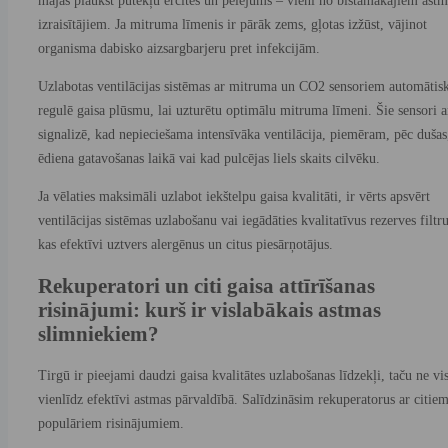
mājās plaukst putekļu ērcītes un pelējums – vieni no bīstamākajiem astm
izraisītājiem. Ja mitruma līmenis ir pārāk zems, gļotas izžūst, vājinot
organisma dabisko aizsargbarjeru pret infekcijām.
Uzlabotas ventilācijas sistēmas ar mitruma un CO2 sensoriem automātis
regulē gaisa plūsmu, lai uzturētu optimālu mitruma līmeni. Šie sensori a
signalizē, kad nepieciešama intensīvāka ventilācija, piemēram, pēc dušas
ēdiena gatavošanas laikā vai kad pulcējas liels skaits cilvēku.
Ja vēlaties maksimāli uzlabot iekštelpu gaisa kvalitāti, ir vērts apsvērt
ventilācijas sistēmas uzlabošanu vai iegādāties kvalitatīvus rezerves filtru
kas efektīvi uztvers alergēnus un citus piesārņotājus.
Rekuperatori un citi gaisa attīrīšanas
risinājumi: kurš ir vislabākais astmas
slimniekiem?
Tirgū ir pieejami daudzi gaisa kvalitātes uzlabošanas līdzekļi, taču ne vis
vienlīdz efektīvi astmas pārvaldībā. Salīdzināsim rekuperatorus ar citie
populāriem risinājumiem.