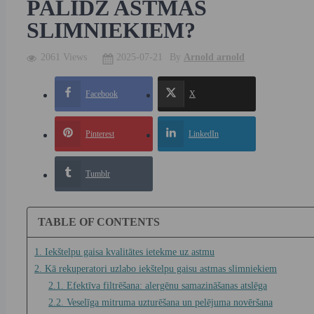
PALĪDZ ASTMAS
SLIMNIEKIEM?
2061 Views
2025-07-21
By
Arnold arnold
Facebook
X
Pinterest
LinkedIn
Tumblr
TABLE OF CONTENTS
1. Iekštelpu gaisa kvalitātes ietekme uz astmu
2. Kā rekuperatori uzlabo iekštelpu gaisu astmas slimniekiem
2.1. Efektīva filtrēšana: alergēnu samazināšanas atslēga
2.2. Veselīga mitruma uzturēšana un pelējuma novēršana