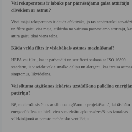
Vai rekuperators ir labāks par pārnēsājamu gaisa attīrītāju
cilvēkiem ar astmu?
Visai mājai rekuperators ir daudz efektīvāks, jo tas nepārtraukti atsvaidz
un filtrē gaisu visā mājā, atšķirībā no vairuma pārnēsājamo attīrītāju, ka
attīra gaisu tikai vienā telpā.
Kāda veida filtrs ir vislabākais astmas mazināšanai?
HEPA vai filtri, kas ir pārbaudīti un sertificēti saskaņā ar ISO 16890
standartu, ir visefektīvākie smalko daļiņu un alergēnu, kas izraisa astmas
simptomus, likvidēšanā.
Vai siltuma atgūšanas iekārtas uzstādīšana palielina enerģija
patēriņu?
Nē, modernās sistēmas ar siltuma atgūšanu ir projektētas tā, lai tās būtu
energoefektīvas un bieži vien samazinātu apkures/dzesēšanas izmaksas
salīdzinājumā ar parasto mehānisko ventilāciju.