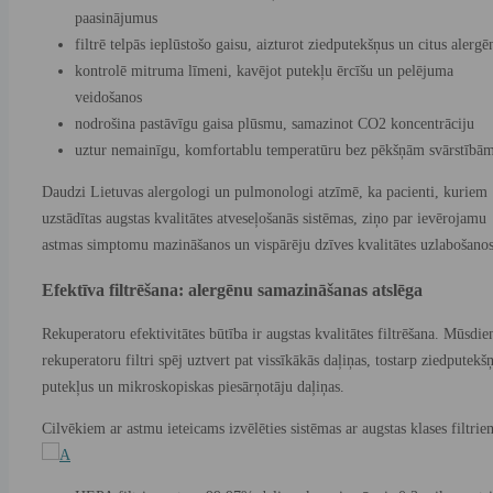
paasinājumus
filtrē telpās ieplūstošo gaisu, aizturot ziedputekšņus un citus alergē
kontrolē mitruma līmeni, kavējot putekļu ērcīšu un pelējuma
veidošanos
nodrošina pastāvīgu gaisa plūsmu, samazinot CO2 koncentrāciju
uztur nemainīgu, komfortablu temperatūru bez pēkšņām svārstībā
Daudzi Lietuvas alergologi un pulmonologi atzīmē, ka pacienti, kuriem
uzstādītas augstas kvalitātes atveseļošanās sistēmas, ziņo par ievērojamu
astmas simptomu mazināšanos un vispārēju dzīves kvalitātes uzlabošanos
Efektīva filtrēšana: alergēnu samazināšanas atslēga
Rekuperatoru efektivitātes būtība ir augstas kvalitātes filtrēšana. Mūsdie
rekuperatoru filtri spēj uztvert pat vissīkākās daļiņas, tostarp ziedputekš
putekļus un mikroskopiskas piesārņotāju daļiņas.
Cilvēkiem ar astmu ieteicams izvēlēties sistēmas ar augstas klases filtrie