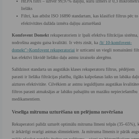
HEPA filtri – uztver 99,97% daļiņu, kuru izmērs ir 0,3 mikrometri
lielāks
Filtri, kas atbilst ISO 16890 standartam, kas klasificē filtrus pēc to
efektivitātes dažāda izmēra daļiņu aizturēšanā
Komfovent Domekt
rekuperatoriem ir īpaši efektīva filtrācijas sistēma,
nodrošina augstu gaisa kvalitāti. Ir vērts zināt, ka
/lt/ 10-komfovent-
domekt">Komfovent rekuperatoriai
ir uzticami un viegli nomaināmi filt
kas efektīvi likvidē lielāko daļu astmu izraisošo alergēnu.
Salīdzinot standarta un augstākās klases rekuperatoru filtrus, pēdējiem
parasti ir lielāka filtrācijas platība, ilgāks kalpošanas laiks un labāka daļ
aiztures efektivitāte. Cilvēkiem ar astmu ieguldījums augstākas kvalitāte
filtros parasti atmaksājas ar labāku pašsajūtu un mazāku nepieciešamību
medikamentiem.
Veselīga mitruma uzturēšana un pelējuma novēršana
Rekuperatori palīdz uzturēt optimālu mitruma līmeni telpās (35–65%), 
ir ārkārtīgi svarīgi astmas slimniekiem. Ja mitruma līmenis ir pārāk augs