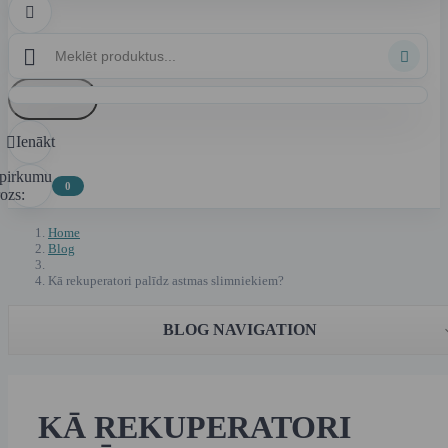



Atsaukt
Ienākt

epirkumu
0
ozs:
Home
Blog
Kā rekuperatori palīdz astmas slimniekiem?
BLOG NAVIGATION
KĀ REKUPERATORI