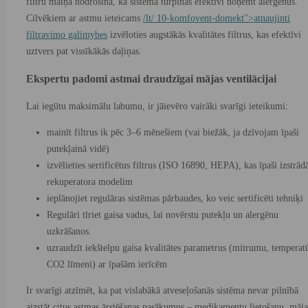
filtru maiņa nodrošina, ka sistēma turpinās efektīvi noņemt alergēnus.
Cilvēkiem ar astmu ieteicams
/lt/ 10-komfovent-domekt">atnaujinti
filtravimo galimybes
izvēloties augstākās kvalitātes filtrus, kas efektīvi
uztvers pat vissīkākās daļiņas.
Ekspertu padomi astmai draudzīgai mājas ventilācijai
Lai iegūtu maksimālu labumu, ir jāievēro vairāki svarīgi ieteikumi:
mainīt filtrus ik pēc 3–6 mēnešiem (vai biežāk, ja dzīvojam īpaši
putekļainā vidē)
izvēlieties sertificētus filtrus (ISO 16890, HEPA), kas īpaši izstrādā
rekuperatora modelim
ieplānojiet regulāras sistēmas pārbaudes, ko veic sertificēti tehniķi
Regulāri tīriet gaisa vadus, lai novērstu putekļu un alergēnu
uzkrāšanos.
uzraudzīt iekštelpu gaisa kvalitātes parametrus (mitrumu, temperat
CO2 līmeni) ar īpašām ierīcēm
Ir svarīgi atzīmēt, ka pat vislabākā atveseļošanās sistēma nevar pilnībā
aizstāt citus astmas ārstēšanas pasākumus – medikamentu lietošanu, māja