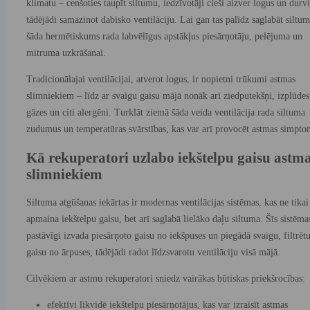
klimatu – cenšoties taupīt siltumu, iedzīvotāji cieši aizver logus un durvi
tādējādi samazinot dabisko ventilāciju. Lai gan tas palīdz saglabāt siltum
šāda hermētiskums rada labvēlīgus apstākļus piesārņotāju, pelējuma un
mitruma uzkrāšanai.
Tradicionālajai ventilācijai, atverot logus, ir nopietni trūkumi astmas
slimniekiem – līdz ar svaigu gaisu mājā nonāk arī ziedputekšņi, izplūdes
gāzes un citi alergēni. Turklāt ziemā šāda veida ventilācija rada siltuma
zudumus un temperatūras svārstības, kas var arī provocēt astmas simpto
Kā rekuperatori uzlabo iekštelpu gaisu astm
slimniekiem
Siltuma atgūšanas iekārtas ir modernas ventilācijas sistēmas, kas ne tikai
apmaina iekštelpu gaisu, bet arī saglabā lielāko daļu siltuma. Šīs sistēma
pastāvīgi izvada piesārņoto gaisu no iekšpuses un piegādā svaigu, filtrēt
gaisu no ārpuses, tādējādi radot līdzsvarotu ventilāciju visā mājā.
Cilvēkiem ar astmu rekuperatori sniedz vairākas būtiskas priekšrocības:
efektīvi likvidē iekštelpu piesārņotājus, kas var izraisīt astmas