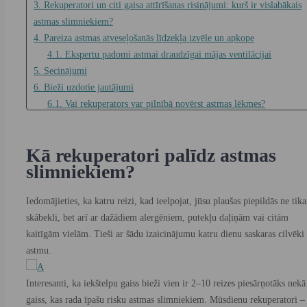
3. Rekuperatori un citi gaisa attīrīšanas risinājumi: kurš ir vislabākais
astmas slimniekiem?
4. Pareiza astmas atveseļošanās līdzekļa izvēle un apkope
4.1. Ekspertu padomi astmai draudzīgai mājas ventilācijai
5. Secinājumi
6. Bieži uzdotie jautājumi
6.1. Vai rekuperators var pilnībā novērst astmas lēkmes?
6.2. Cik bieži man jāmaina gaisa kondicioniera filtri, ja man ir
astma?
Kā rekuperatori palīdz astmas
6.3. Vai rekuperators ir labāks par pārnēsājamu gaisa attīrītāju
slimniekiem?
cilvēkiem ar astmu?
6.4. Kāda veida filtrs ir vislabākais astmas mazināšanai?
Iedomājieties, ka katru reizi, kad ieelpojat, jūsu plaušas piepildās ne tika
6.5. Vai siltuma atgūšanas iekārtas uzstādīšana palielina enerģijas
skābekli, bet arī ar dažādiem alergēniem, putekļu daļiņām vai citām
patēriņu?
kaitīgām vielām. Tieši ar šādu izaicinājumu katru dienu saskaras cilvēki 
astmu.
Interesanti, ka iekštelpu gaiss bieži vien ir 2–10 reizes piesārņotāks nekā
gaiss, kas rada īpašu risku astmas slimniekiem. Mūsdienu rekuperatori –