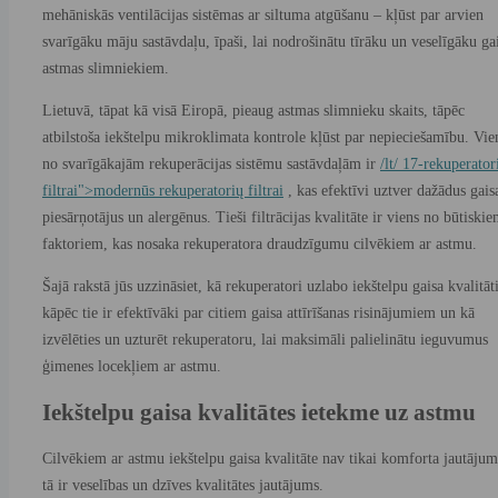
mehāniskās ventilācijas sistēmas ar siltuma atgūšanu – kļūst par arvien
svarīgāku māju sastāvdaļu, īpaši, lai nodrošinātu tīrāku un veselīgāku ga
astmas slimniekiem.
Lietuvā, tāpat kā visā Eiropā, pieaug astmas slimnieku skaits, tāpēc
atbilstoša iekštelpu mikroklimata kontrole kļūst par nepieciešamību. Vie
no svarīgākajām rekuperācijas sistēmu sastāvdaļām ir
/lt/ 17-rekuperator
filtrai">modernūs rekuperatorių filtrai
, kas efektīvi uztver dažādus gais
piesārņotājus un alergēnus. Tieši filtrācijas kvalitāte ir viens no būtiski
faktoriem, kas nosaka rekuperatora draudzīgumu cilvēkiem ar astmu.
Šajā rakstā jūs uzzināsiet, kā rekuperatori uzlabo iekštelpu gaisa kvalitāti
kāpēc tie ir efektīvāki par citiem gaisa attīrīšanas risinājumiem un kā
izvēlēties un uzturēt rekuperatoru, lai maksimāli palielinātu ieguvumus
ģimenes locekļiem ar astmu.
Iekštelpu gaisa kvalitātes ietekme uz astmu
Cilvēkiem ar astmu iekštelpu gaisa kvalitāte nav tikai komforta jautājum
tā ir veselības un dzīves kvalitātes jautājums.