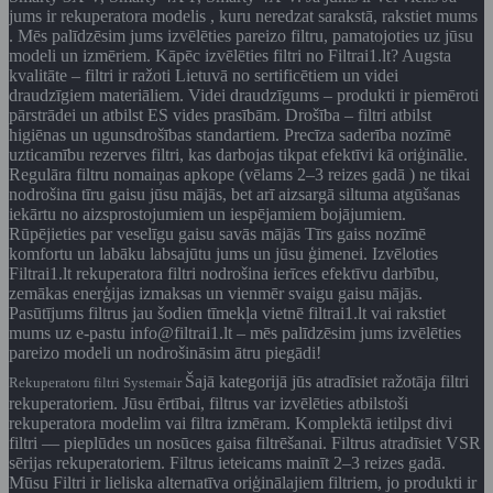
jums ir rekuperatora modelis , kuru neredzat sarakstā, rakstiet mums
. Mēs palīdzēsim jums izvēlēties pareizo filtru, pamatojoties uz jūsu
modeli un izmēriem. Kāpēc izvēlēties filtri no Filtrai1.lt? Augsta
kvalitāte – filtri ir ražoti Lietuvā no sertificētiem un videi
draudzīgiem materiāliem. Videi draudzīgums – produkti ir piemēroti
pārstrādei un atbilst ES vides prasībām. Drošība – filtri atbilst
higiēnas un ugunsdrošības standartiem. Precīza saderība nozīmē
uzticamību rezerves filtri, kas darbojas tikpat efektīvi kā oriģinālie.
Regulāra filtru nomaiņas apkope (vēlams 2–3 reizes gadā ) ne tikai
nodrošina tīru gaisu jūsu mājās, bet arī aizsargā siltuma atgūšanas
iekārtu no aizsprostojumiem un iespējamiem bojājumiem.
Rūpējieties par veselīgu gaisu savās mājās Tīrs gaiss nozīmē
komfortu un labāku labsajūtu jums un jūsu ģimenei. Izvēloties
Filtrai1.lt rekuperatora filtri nodrošina ierīces efektīvu darbību,
zemākas enerģijas izmaksas un vienmēr svaigu gaisu mājās.
Pasūtījums filtrus jau šodien tīmekļa vietnē filtrai1.lt vai rakstiet
mums uz e-pastu info@filtrai1.lt – mēs palīdzēsim jums izvēlēties
pareizo modeli un nodrošināsim ātru piegādi!
Šajā kategorijā jūs atradīsiet ražotāja filtri
Rekuperatoru filtri Systemair
rekuperatoriem. Jūsu ērtībai, filtrus var izvēlēties atbilstoši
rekuperatora modelim vai filtra izmēram. Komplektā ietilpst divi
filtri — pieplūdes un nosūces gaisa filtrēšanai. Filtrus atradīsiet VSR
sērijas rekuperatoriem. Filtrus ieteicams mainīt 2–3 reizes gadā.
Mūsu Filtri ir lieliska alternatīva oriģinālajiem filtriem, jo produkti ir