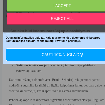
Telefono numeris
I ACCEPT
Izvēloties rekuperatoru, ir vērts apsvērt:
+370
Filtra tips un kvalitāte
— meklējiet sistēmas, kas ir saderīgas ar
REJECT ALL
HEPA filtriem vai atbilst ISO 16890 standartam.
Rekuperatora veids
— plākšņu rekuperatori parasti ir labāk piemē
Sutinku būti informuotas(-a) apie pasiūlymus.
astmas slimniekiem, jo tiem ir mazāks savstarpējas piesārņošanās ri
salīdzinājumā ar rotācijas rekuperatoriem.
Daugiau informacijos apie tai, kaip tvarkome jūsų duomenis rinkodaros
komunikacijos tikslais, rasite mūsų Privatumo politikoje.
Energoefektivitāte
— augstākas klases sistēmas samazinās
ekspluatācijas izmaksas
Automātiskās vadības iespējas
– mitruma, CO2 sensori un
GAUTI 10% NUOLAIDĄ!
automātiska ventilācijas intensitātes regulēšana
Sistēmas izmērs un jauda
– pielāgota jūsu mājas platībai un
iedzīvotāju skaitam
Uzticamu ražotāju (Komfovent, Brink, Zehnder) rekuperatori parasti
nodrošina augstāku kvalitāti un ilgāku kalpošanas laiku, bet pats galvena
efektīvāku filtrāciju, kas ir īpaši svarīgi astmas slimniekiem.
Pareiza apkope ir rekuperatora ilgtermiņa efektivitātes atslēga. Regulāra