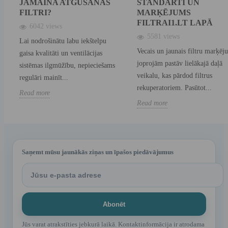
JĀMAINA ATGŪŠANAS
STANDARTI UN
FILTRI?
MARĶĒJUMS
FILTRAI1.LT LAPĀ
6042 views
5581 views
Lai nodrošinātu labu iekštelpu
Vecais un jaunais filtru marķēj
gaisa kvalitāti un ventilācijas
joprojām pastāv lielākajā daļā
sistēmas ilgmūžību, nepieciešams
veikalu, kas pārdod filtrus
regulāri mainīt...
rekuperatoriem. Pasūtot...
Read more
Read more
Saņemt mūsu jaunākās ziņas un īpašos piedāvājumus
Jūs varat atrakstīties jebkurā laikā. Kontaktinformācija ir atrodama