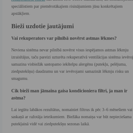
speciālistiem par piemērotākajiem risinājumiem jūsu konkrētajiem
apstākļiem.
Bieži uzdotie jautājumi
Vai rekuperators var pilnībā novērst astmas lēkmes?
Neviena sistēma nevar pilnībā novērst visus iespējamos astmas lēkmju
izraisītājus, taču pareizi uzturēta rekuperatīvā ventilācijas sistēma ievēr
samazina visbiežāk sastopamo iekštelpu alergēnu (putekļu, pelējuma,
ziedputekšņu) daudzumu un var ievērojami samazināt lēkmju risku un
smagumu.
Cik bieži man jāmaina gaisa kondicioniera filtri, ja man ir
astma?
Lai iegūtu labākos rezultātus, nomainiet filtrus ik pēc 3–6 mēnešiem vai
saskaņā ar ražotāja ieteikumiem. Biežāka nomaiņa var būt nepieciešama
putekļainā vidē vai ziedputekšņu sezonas laikā.