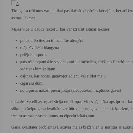
Tīra gaisa trūkums var ne tikai pasliktināt vispārējo labsajūtu, bet arī izra
astmas lēkmes.
Mājas vidē ir daudz faktoru, kas var izraisīt astmas lēkmes:
putekļu ērcītes un to izdalītie alergēni
mājdzīvnieku blaugznas
pelējuma sporas
gaistošie organiskie savienojumi no mēbelēm, tīrīšanas līdzekļiem 
sadzīves ķimikālijām
daļiņas, kas rodas, gatavojot ēdienu vai sildot māju
cigarešu dūmi
no ārpuses nākoši piesārņotāji (ziedputekšņi, izplūdes gāzes)
Pasaules Veselības organizācija un Eiropas Vides aģentūra apstiprina, ka
slikta iekštelpu gaisa kvalitāte var būt viens no galvenajiem faktoriem, k
izraisa astmas paasinājumus un elpceļu iekaisumu.
Gaisa kvalitātes problēmas Lietuvas mājās bieži vien ir saistītas ar aukst