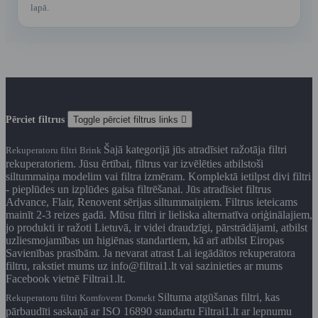
lapā.
Pērciet filtrus
Toggle pērciet filtrus links

Šajā kategorijā jūs atradīsiet ražotāja filtri
Rekuperatoru filtri Brink
rekuperatoriem. Jūsu ērtībai, filtrus var izvēlēties atbilstoši
siltummaiņa modelim vai filtra izmēram. Komplektā ietilpst divi filtri
- pieplūdes un izplūdes gaisa filtrēšanai. Jūs atradīsiet filtrus
Advance, Flair, Renovent sērijas siltummaiņiem. Filtrus ieteicams
mainīt 2-3 reizes gadā. Mūsu filtri ir lieliska alternatīva oriģinālajiem,
jo produkti ir ražoti Lietuvā, ir videi draudzīgi, pārstrādājami, atbilst
uzliesmojamības un higiēnas standartiem, kā arī atbilst Eiropas
Savienības prasībām. Ja nevarat atrast Lai iegādātos rekuperatora
filtru, rakstiet mums uz info@filtrai1.lt vai sazinieties ar mums
Facebook vietnē Filtrai1.lt.
Siltuma atgūšanas filtri, kas
Rekuperatoru filtri Komfovent Domekt
pārbaudīti saskaņā ar ISO 16890 standartu Filtrai1.lt ar lepnumu