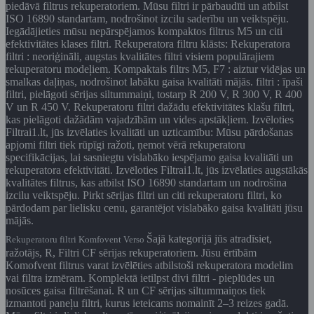
piedāvā filtrus rekuperatoriem. Mūsu filtri ir pārbaudīti un atbilst
ISO 16890 standartam, nodrošinot izcilu saderību un veiktspēju.
Iegādājieties mūsu nepārspējamos kompaktos filtrus M5 un citi
efektivitātes klases filtri. Rekuperatora filtru klāsts: Rekuperatora
filtri : neoriģināli, augstas kvalitātes filtri visiem populārajiem
rekuperatoru modeļiem. Kompaktais filtrs M5, F7 : aiztur vidējas un
smalkas daļiņas, nodrošinot labāku gaisa kvalitāti mājās. filtri : īpaši
filtri, pielāgoti sērijas siltummaiņi, tostarp R 200 V, R 300 V, R 400
V un R 450 V. Rekuperatoru filtri dažādu efektivitātes klašu filtri,
kas pielāgoti dažādām vajadzībām un vides apstākļiem. Izvēloties
Filtrai1.lt, jūs izvēlaties kvalitāti un uzticamību: Mūsu pārdošanas
apjomi filtri tiek rūpīgi ražoti, ņemot vērā rekuperatoru
specifikācijas, lai sasniegtu vislabāko iespējamo gaisa kvalitāti un
rekuperatora efektivitāti. Izvēloties Filtrai1.lt, jūs izvēlaties augstākās
kvalitātes filtrus, kas atbilst ISO 16890 standartam un nodrošina
izcilu veiktspēju. Pirkt sērijas filtri un citi rekuperatoru filtri, ko
pārdodam par lielisku cenu, garantējot vislabāko gaisa kvalitāti jūsu
mājās.
Šajā kategorijā jūs atradīsiet,
Rekuperatoru filtri Komfovent Verso
ražotājs, R, Filtri CF sērijas rekuperatoriem. Jūsu ērtībām
Komofvent filtrus varat izvēlēties atbilstoši rekuperatora modelim
vai filtra izmēram. Komplektā ietilpst divi filtri - pieplūdes un
nosūces gaisa filtrēšanai. R un CF sērijas siltummaiņos tiek
izmantoti paneļu filtri, kurus ieteicams nomainīt 2–3 reizes gadā.