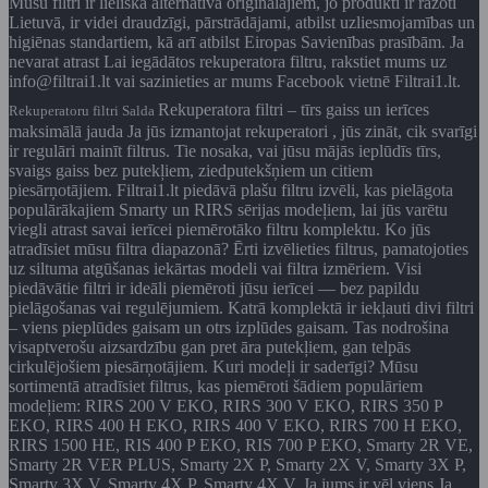
Mūsu filtri ir lieliska alternatīva oriģinālajiem, jo produkti ir ražoti
Lietuvā, ir videi draudzīgi, pārstrādājami, atbilst uzliesmojamības un
higiēnas standartiem, kā arī atbilst Eiropas Savienības prasībām. Ja
nevarat atrast Lai iegādātos rekuperatora filtru, rakstiet mums uz
info@filtrai1.lt vai sazinieties ar mums Facebook vietnē Filtrai1.lt.
Rekuperatora filtri – tīrs gaiss un ierīces
Rekuperatoru filtri Salda
maksimālā jauda Ja jūs izmantojat rekuperatori , jūs zināt, cik svarīgi
ir regulāri mainīt filtrus. Tie nosaka, vai jūsu mājās ieplūdīs tīrs,
svaigs gaiss bez putekļiem, ziedputekšņiem un citiem
piesārņotājiem. Filtrai1.lt piedāvā plašu filtru izvēli, kas pielāgota
populārākajiem Smarty un RIRS sērijas modeļiem, lai jūs varētu
viegli atrast savai ierīcei piemērotāko filtru komplektu. Ko jūs
atradīsiet mūsu filtra diapazonā? Ērti izvēlieties filtrus, pamatojoties
uz siltuma atgūšanas iekārtas modeli vai filtra izmēriem. Visi
piedāvātie filtri ir ideāli piemēroti jūsu ierīcei — bez papildu
pielāgošanas vai regulējumiem. Katrā komplektā ir iekļauti divi filtri
– viens pieplūdes gaisam un otrs izplūdes gaisam. Tas nodrošina
visaptverošu aizsardzību gan pret āra putekļiem, gan telpās
cirkulējošiem piesārņotājiem. Kuri modeļi ir saderīgi? Mūsu
sortimentā atradīsiet filtrus, kas piemēroti šādiem populāriem
modeļiem: RIRS 200 V EKO, RIRS 300 V EKO, RIRS 350 P
EKO, RIRS 400 H EKO, RIRS 400 V EKO, RIRS 700 H EKO,
RIRS 1500 HE, RIS 400 P EKO, RIS 700 P EKO, Smarty 2R VE,
Smarty 2R VER PLUS, Smarty 2X P, Smarty 2X V, Smarty 3X P,
Smarty 3X V, Smarty 4X P, Smarty 4X V. Ja jums ir vēl viens Ja