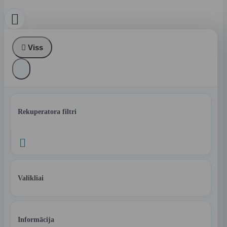


Viss
Rekuperatora filtri

Valikliai
Informācija