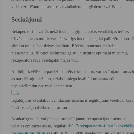
vides uzturēšanu un saskares ar zināmiem alergēniem izvairīšanos.
Secinājumi
Rekuperatori ir vairāk nekā tikai enerģiju taupošas ventilācijas ierīces.
Cilvēkiem ar astmu tie var būt svarīgs instruments, lai palīdzētu kontrol
slimību un uzlabot dzīves kvalitāti. Efektīvi noņemot iekštelpu
piesārņotājus, filtrējot ieplūstošo gaisu un uzturot optimālu mitrumu,
rekuperatori rada veselīgāku mājas vidi.
Atbildīgi izvēlēts un pareizi uzturēts rekuperators var ievērojami samazi
astmas lēkmju biežumu, uzlabot miega kvalitāti un samazināt
nepieciešamību pēc medikamentiem.
Ieguldījums kvalitatīvā ventilācijas sistēmā ir ieguldījums veselībā, kas i
īpaši izdevīgi cilvēkiem ar astmu.
Neatkarīgi no tā, vai plānojat uzstādīt jaunu rekuperācijas sistēmu vai
vēlaties optimizēt esošo, regulāri
/lt/ 17-rekuperatoriu-filtrai">kokybišk
rekuperatorių filtrus
kas atbilst ISO 16890 standartam, un konsultējieties