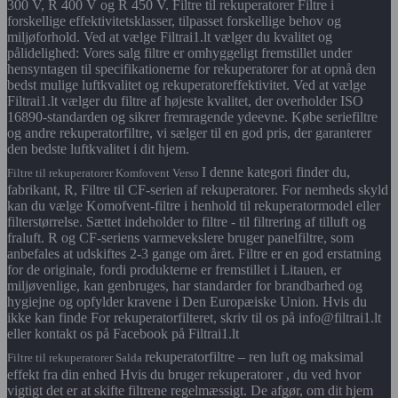
300 V, R 400 V og R 450 V. Filtre til rekuperatorer Filtre i
forskellige effektivitetsklasser, tilpasset forskellige behov og
miljøforhold. Ved at vælge Filtrai1.lt vælger du kvalitet og
pålidelighed: Vores salg filtre er omhyggeligt fremstillet under
hensyntagen til specifikationerne for rekuperatorer for at opnå den
bedst mulige luftkvalitet og rekuperatoreffektivitet. Ved at vælge
Filtrai1.lt vælger du filtre af højeste kvalitet, der overholder ISO
16890-standarden og sikrer fremragende ydeevne. Købe seriefiltre
og andre rekuperatorfiltre, vi sælger til en god pris, der garanterer
den bedste luftkvalitet i dit hjem.
I denne kategori finder du,
Filtre til rekuperatorer Komfovent Verso
fabrikant, R, Filtre til CF-serien af rekuperatorer. For nemheds skyld
kan du vælge Komofvent-filtre i henhold til rekuperatormodel eller
filterstørrelse. Sættet indeholder to filtre - til filtrering af tilluft og
fraluft. R og CF-seriens varmevekslere bruger panelfiltre, som
anbefales at udskiftes 2-3 gange om året. Filtre er en god erstatning
for de originale, fordi produkterne er fremstillet i Litauen, er
miljøvenlige, kan genbruges, har standarder for brandbarhed og
hygiejne og opfylder kravene i Den Europæiske Union. Hvis du
ikke kan finde For rekuperatorfilteret, skriv til os på info@filtrai1.lt
eller kontakt os på Facebook på Filtrai1.lt
rekuperatorfiltre – ren luft og maksimal
Filtre til rekuperatorer Salda
effekt fra din enhed Hvis du bruger rekuperatorer , du ved hvor
vigtigt det er at skifte filtrene regelmæssigt. De afgør, om dit hjem