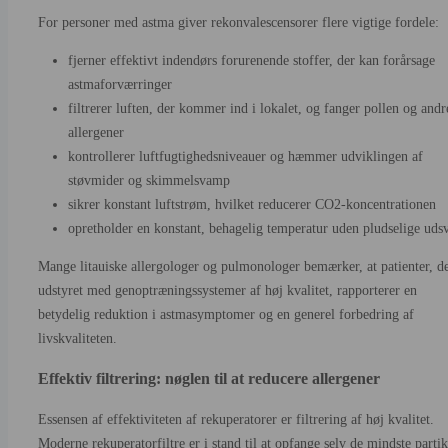
For personer med astma giver rekonvalescensorer flere vigtige fordele:
fjerner effektivt indendørs forurenende stoffer, der kan forårsage
astmaforværringer
filtrerer luften, der kommer ind i lokalet, og fanger pollen og andr
allergener
kontrollerer luftfugtighedsniveauer og hæmmer udviklingen af
støvmider og skimmelsvamp
sikrer konstant luftstrøm, hvilket reducerer CO2-koncentrationen
opretholder en konstant, behagelig temperatur uden pludselige uds
Mange litauiske allergologer og pulmonologer bemærker, at patienter, de
udstyret med genoptræningssystemer af høj kvalitet, rapporterer en
betydelig reduktion i astmasymptomer og en generel forbedring af
livskvaliteten.
Effektiv filtrering: nøglen til at reducere allergener
Essensen af effektiviteten af rekuperatorer er filtrering af høj kvalitet.
Moderne rekuperatorfiltre er i stand til at opfange selv de mindste partik