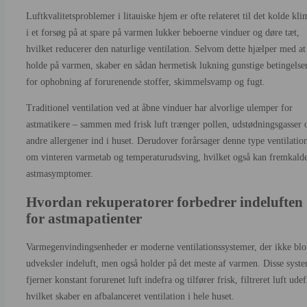
Luftkvalitetsproblemer i litauiske hjem er ofte relateret til det kolde kli
i et forsøg på at spare på varmen lukker beboerne vinduer og døre tæt,
hvilket reducerer den naturlige ventilation. Selvom dette hjælper med at
holde på varmen, skaber en sådan hermetisk lukning gunstige betingelse
for ophobning af forurenende stoffer, skimmelsvamp og fugt.
Traditionel ventilation ved at åbne vinduer har alvorlige ulemper for
astmatikere – sammen med frisk luft trænger pollen, udstødningsgasser 
andre allergener ind i huset. Derudover forårsager denne type ventilatio
om vinteren varmetab og temperaturudsving, hvilket også kan fremkald
astmasymptomer.
Hvordan rekuperatorer forbedrer indeluften
for astmapatienter
Varmegenvindingsenheder er moderne ventilationssystemer, der ikke blo
udveksler indeluft, men også holder på det meste af varmen. Disse syst
fjerner konstant forurenet luft indefra og tilfører frisk, filtreret luft udef
hvilket skaber en afbalanceret ventilation i hele huset.