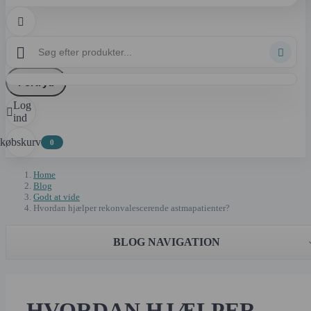



Fortryd
Log

ind
dkøbskurv
0
Home
Blog
Godt at vide
Hvordan hjælper rekonvalescerende astmapatienter?
BLOG NAVIGATION
HVORDAN HJÆLPER