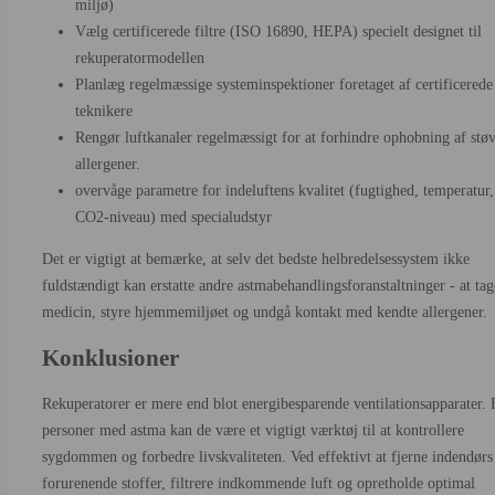
miljø)
Vælg certificerede filtre (ISO 16890, HEPA) specielt designet til
rekuperatormodellen
Planlæg regelmæssige systeminspektioner foretaget af certificerede
teknikere
Rengør luftkanaler regelmæssigt for at forhindre ophobning af stø
allergener.
overvåge parametre for indeluftens kvalitet (fugtighed, temperatur,
CO2-niveau) med specialudstyr
Det er vigtigt at bemærke, at selv det bedste helbredelsessystem ikke
fuldstændigt kan erstatte andre astmabehandlingsforanstaltninger - at tag
medicin, styre hjemmemiljøet og undgå kontakt med kendte allergener.
Konklusioner
Rekuperatorer er mere end blot energibesparende ventilationsapparater. 
personer med astma kan de være et vigtigt værktøj til at kontrollere
sygdommen og forbedre livskvaliteten. Ved effektivt at fjerne indendørs
forurenende stoffer, filtrere indkommende luft og opretholde optimal