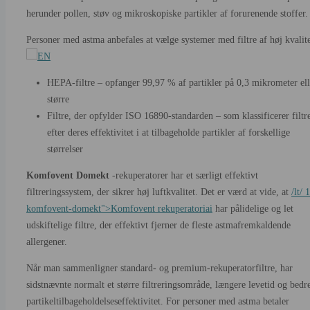
herunder pollen, støv og mikroskopiske partikler af forurenende stoffer.
Personer med astma anbefales at vælge systemer med filtre af høj kvalite
HEPA-filtre – opfanger 99,97 % af partikler på 0,3 mikrometer ell
større
Filtre, der opfylder ISO 16890-standarden – som klassificerer filtr
efter deres effektivitet i at tilbageholde partikler af forskellige
størrelser
Komfovent Domekt
-rekuperatorer har et særligt effektivt
filtreringssystem, der sikrer høj luftkvalitet. Det er værd at vide, at
/lt/ 
komfovent-domekt">Komfovent rekuperatoriai
har pålidelige og let
udskiftelige filtre, der effektivt fjerner de fleste astmafremkaldende
allergener.
Når man sammenligner standard- og premium-rekuperatorfiltre, har
sidstnævnte normalt et større filtreringsområde, længere levetid og bedr
partikeltilbageholdelseseffektivitet. For personer med astma betaler