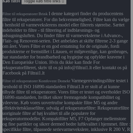
Køb filtre
Toggle køb filtre links

I denne kategori finder du producentens
Filtre til rekuperatorer Brink
filtre til rekuperatorer. For din bekvemmelighed, Filtre kan du vælge
i henhold til varmevekslerens model eller filterets størrelse. Sættet
indeholder to filtre - til filtrering af indblæsnings- og
udsugningsluften. Du finder filtre til varmevekslerne i Advance-,
Flair- og Renovent-serien. Det anbefales at skifte filtrene 2-3 gange
om året. Vores Filtre er en god erstatning for de originale, fordi
produkterne er fremstillet i Litauen, er miljøvenlige, kan genbruges,
har standarder for brandbarhed og hygiejne og opfylder kravene i
Den Europæiske Union. Hvis du ikke kan finde For
rekuperatorfilteret, skriv til os på info@filtrai1.lt eller kontakt os på
Facebook på Filtrai1.lt
Varmegenvindingsfiltre testet i
Filtre til rekuperatorer Komfovent Domekt
henhold til ISO 16890-standarden Filtrai1.lt er stolt af at kunne
tilbyde filtre til rekuperatorer. Vores filtre er testet og overholder ISO
16890-standarden, hvilket sikrer fremragende kompatibilitet og
ydeevne. Køb vores uovertrufne kompakte filtre M5 og andre
effektivitetsklassefiltre. udvalg af rekuperatorfiltre: Rekuperatorfiltre
uoriginale filtre af høj kvalitet til alle populære for
rekuperatormodeller. Kompaktfilter M5, F7 Opfanger mellemstore
og fine partikler og sikrer dermed bedre luftkvalitet i hjemmet. filtre :
specifikke filtre, tilpassede serievarmevekslere, inklusive R 200 V, R