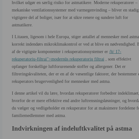
hvilket udgør en særlig risiko for astmatikere. Moderne rekuperatorer –
mekaniske ventilationssystemer med varmegenvinding – bliver en stadig
vigtigere del af boliger, især for at sikre renere og sundere luft for
astmatikere.
I Litauen, ligesom i hele Europa, stiger antallet af mennesker med astma
korrekt indendørs mikroklimakontrol er ved at blive en nødvendighed. 
af de vigtigste komponenter i rekuperationssystemer er
/lt/ 17-
rekuperatoriu-filtrai">modernūs rekuperatorių filtrai
, som effektivt
opfanger forskellige luftforurenende stoffer og allergener. Det er
filtreringskvaliteten, der er en af de væsentlige faktorer, der bestemmer 
rekuperators brugervenlighed for mennesker med astma.
I denne artikel vil du lære, hvordan rekuperatorer forbedrer indeklimaet
hvorfor de er mere effektive end andre luftrensningsløsninger, og hvord
du vælger og vedligeholder en rekuperator for at maksimere fordelene f
familiemedlemmer med astma.
Indvirkningen af indeluftkvalitet på astma