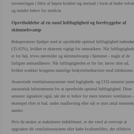
investeringen i filtre af højere kvalitet sig normalt i form af bedre velv
og mindre behov for medicin.
Opretholdelse af en sund luftfugtighed og forebyggelse af
skimmelsvamp
Rekuperatorer hjælper med at opretholde optimal luftfugtighed indendø
(35-65%), hvilket er ekstremt vigtigt for astmatikere. Når luftfugtighed
er for høj, trives støvmider og skimmelsvamp i hjemmet - nogle af de
farligste astmaudløsere. Når luftfugtigheden er for lav, tørrer slim ud,
hvilket svækker kroppens naturlige beskyttelsesbarriere mod infektioner.
Avancerede ventilationssystemer med fugtigheds- og CO2-sensorer juste
automatisk luftstrømmen for at opretholde optimal luftfugtighed. Disse
sensorer signalerer også, når der er behov for mere intensiv ventilation –
eksempel efter et bad, under madlavning eller når et stort antal mennesk
samles.
Hvis du ønsker at maksimere indeklimaet, er det værd at overveje at
opgradere dit ventilationssystem eller købe kvalitetsfiltre, der effektivt