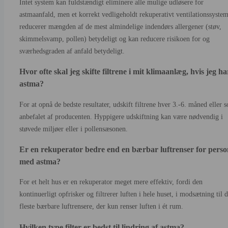
Intet system kan fuldstændigt eliminere alle mulige udløsere for
astmaanfald, men et korrekt vedligeholdt rekuperativt ventilationssyste
reducerer mængden af de mest almindelige indendørs allergener (støv,
skimmelsvamp, pollen) betydeligt og kan reducere risikoen for og
sværhedsgraden af anfald betydeligt.
Hvor ofte skal jeg skifte filtrene i mit klimaanlæg, hvis jeg ha
astma?
For at opnå de bedste resultater, udskift filtrene hver 3.-6. måned eller 
anbefalet af producenten. Hyppigere udskiftning kan være nødvendig i
støvede miljøer eller i pollensæsonen.
Er en rekuperator bedre end en bærbar luftrenser for perso
med astma?
For et helt hus er en rekuperator meget mere effektiv, fordi den
kontinuerligt opfrisker og filtrerer luften i hele huset, i modsætning til 
fleste bærbare luftrensere, der kun renser luften i ét rum.
Hvilken type filter er bedst til lindring af astma?