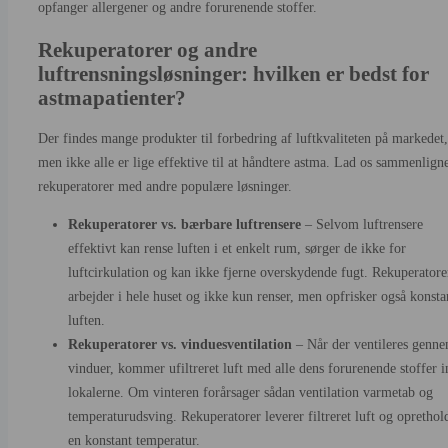
opfanger allergener og andre forurenende stoffer.
Rekuperatorer og andre
luftrensningsløsninger: hvilken er bedst for
astmapatienter?
Der findes mange produkter til forbedring af luftkvaliteten på markedet,
men ikke alle er lige effektive til at håndtere astma. Lad os sammenlign
rekuperatorer med andre populære løsninger.
Rekuperatorer vs. bærbare luftrensere
– Selvom luftrensere
effektivt kan rense luften i et enkelt rum, sørger de ikke for
luftcirkulation og kan ikke fjerne overskydende fugt. Rekuperatore
arbejder i hele huset og ikke kun renser, men opfrisker også konsta
luften.
Rekuperatorer vs. vinduesventilation
– Når der ventileres genn
vinduer, kommer ufiltreret luft med alle dens forurenende stoffer i
lokalerne. Om vinteren forårsager sådan ventilation varmetab og
temperaturudsving. Rekuperatorer leverer filtreret luft og oprethol
en konstant temperatur.