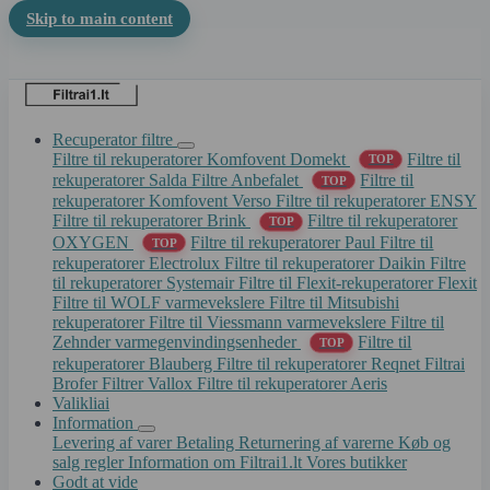
Skip to main content
Recuperator filtre
Filtre til rekuperatorer Komfovent Domekt
Filtre til
TOP
rekuperatorer Salda
Filtre Anbefalet
Filtre til
TOP
rekuperatorer Komfovent Verso
Filtre til rekuperatorer ENSY
Filtre til rekuperatorer Brink
Filtre til rekuperatorer
TOP
OXYGEN
Filtre til rekuperatorer Paul
Filtre til
TOP
rekuperatorer Electrolux
Filtre til rekuperatorer Daikin
Filtre
til rekuperatorer Systemair
Filtre til Flexit-rekuperatorer Flexit
Filtre til WOLF varmevekslere
Filtre til Mitsubishi
rekuperatorer
Filtre til Viessmann varmevekslere
Filtre til
Zehnder varmegenvindingsenheder
Filtre til
TOP
rekuperatorer Blauberg
Filtre til rekuperatorer Reqnet
Filtrai
Brofer
Filtrer Vallox
Filtre til rekuperatorer Aeris
Valikliai
Information
Levering af varer
Betaling
Returnering af varerne
Køb og
salg regler
Information om Filtrai1.lt
Vores butikker
Godt at vide