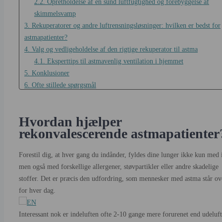
2.2. Opretholdelse af en sund luftfugtighed og forebyggelse af
skimmelsvamp
3. Rekuperatorer og andre luftrensningsløsninger: hvilken er bedst for
astmapatienter?
4. Valg og vedligeholdelse af den rigtige rekuperator til astma
4.1. Eksperttips til astmavenlig ventilation i hjemmet
5. Konklusioner
6. Ofte stillede spørgsmål
6.1. Kan en rekonvalescerende læge fuldstændigt forhindre
astmaanfald?
Hvordan hjælper
6.2. Hvor ofte skal jeg skifte filtrene i mit klimaanlæg, hvis jeg ha
rekonvalescerende astmapatienter
astma?
6.3. Er en rekuperator bedre end en bærbar luftrenser for personer
Forestil dig, at hver gang du indånder, fyldes dine lunger ikke kun med i
med astma?
men også med forskellige allergener, støvpartikler eller andre skadelige
6.4. Hvilken type filter er bedst til lindring af astma?
stoffer. Det er præcis den udfordring, som mennesker med astma står ov
6.5. Øger installation af en varmegenvindingsenhed energiforbruge
for hver dag.
Interessant nok er indeluften ofte 2-10 gange mere forurenet end udeluft