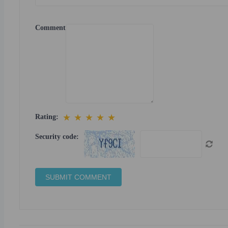
Comment
★
★
★
★
★
Rating:
Security code: