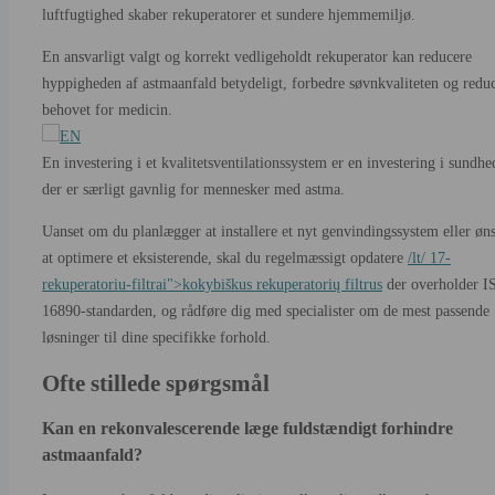
luftfugtighed skaber rekuperatorer et sundere hjemmemiljø.
En ansvarligt valgt og korrekt vedligeholdt rekuperator kan reducere
hyppigheden af astmaanfald betydeligt, forbedre søvnkvaliteten og redu
behovet for medicin.
En investering i et kvalitetsventilationssystem er en investering i sundhe
der er særligt gavnlig for mennesker med astma.
Uanset om du planlægger at installere et nyt genvindingssystem eller øn
at optimere et eksisterende, skal du regelmæssigt opdatere
/lt/ 17-
rekuperatoriu-filtrai">kokybiškus rekuperatorių filtrus
der overholder I
16890-standarden, og rådføre dig med specialister om de mest passende
løsninger til dine specifikke forhold.
Ofte stillede spørgsmål
Kan en rekonvalescerende læge fuldstændigt forhindre
astmaanfald?