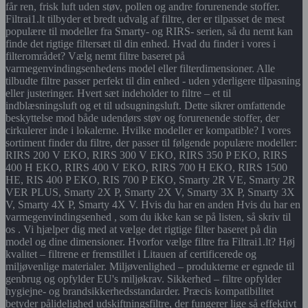
får ren, frisk luft uden støv, pollen og andre forurenende stoffer.
Filtrai1.lt tilbyder et bredt udvalg af filtre, der er tilpasset de mest
populære til modeller fra Smarty- og RIRS- serien, så du nemt kan
finde det rigtige filtersæt til din enhed. Hvad du finder i vores i
filterområdet? Vælg nemt filtre baseret på
varmegenvindingsenhedens model eller filterdimensioner. Alle
tilbudte filtre passer perfekt til din enhed - uden yderligere tilpasning
eller justeringer. Hvert sæt indeholder to filtre – et til
indblæsningsluft og et til udsugningsluft. Dette sikrer omfattende
beskyttelse mod både udendørs støv og forurenende stoffer, der
cirkulerer inde i lokalerne. Hvilke modeller er kompatible? I vores
sortiment finder du filtre, der passer til følgende populære modeller:
RIRS 200 V EKO, RIRS 300 V EKO, RIRS 350 P EKO, RIRS
400 H EKO, RIRS 400 V EKO, RIRS 700 H EKO, RIRS 1500
HE, RIS 400 P EKO, RIS 700 P EKO, Smarty 2R VE, Smarty 2R
VER PLUS, Smarty 2X P, Smarty 2X V, Smarty 3X P, Smarty 3X
V, Smarty 4X P, Smarty 4X V. Hvis du har en anden Hvis du har en
varmegenvindingsenhed , som du ikke kan se på listen, så skriv til
os . Vi hjælper dig med at vælge det rigtige filter baseret på din
model og dine dimensioner. Hvorfor vælge filtre fra Filtrai1.lt? Høj
kvalitet – filtrene er fremstillet i Litauen af certificerede og
miljøvenlige materialer. Miljøvenlighed – produkterne er egnede til
genbrug og opfylder EU's miljøkrav. Sikkerhed – filtre opfylder
hygiejne- og brandsikkerhedsstandarder. Præcis kompatibilitet
betyder pålidelighed udskiftningsfiltre, der fungerer lige så effektivt