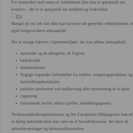
For mennesker med astma er indeklimaet ikke kun et spørgsmål om
komfort – det er et spørgsmål om sundhed og livskvalitet.
Mangel på ren luft kan ikke kun forværre dit generelle velbefindende, 
også fremprovokere astmaanfald.
Der er mange faktorer i hjemmemiljøet, der kan udløse astmaanfald:
støvmider og de allergener, de frigiver
kæledyrshår
skimmelsporer
flygtige organiske forbindelser fra møbler, rengøringsprodukter og
husholdningskemikalier
partikler produceret ved madlavning eller opvarmning af et hjem
cigaretrøg
forurenende stoffer udefra (pollen, udstødningsgasser)
Verdenssundhedsorganisationen og Det Europæiske Miljøagentur bekræft
at dårlig indeluftkvalitet kan være en af hovedfaktorerne, der fører til
astmaforværringer og luftvejsinflammation.