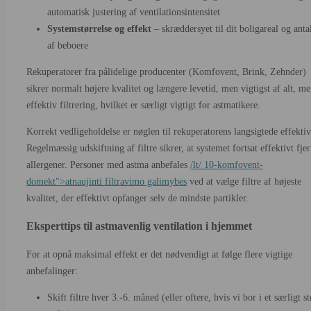
automatisk justering af ventilationsintensitet
Systemstørrelse og effekt
– skræddersyet til dit boligareal og antal
af beboere
Rekuperatorer fra pålidelige producenter (Komfovent, Brink, Zehnder)
sikrer normalt højere kvalitet og længere levetid, men vigtigst af alt, me
effektiv filtrering, hvilket er særligt vigtigt for astmatikere.
Korrekt vedligeholdelse er nøglen til rekuperatorens langsigtede effektivi
Regelmæssig udskiftning af filtre sikrer, at systemet fortsat effektivt fje
allergener. Personer med astma anbefales
/lt/ 10-komfovent-
domekt">atnaujinti filtravimo galimybes
ved at vælge filtre af højeste
kvalitet, der effektivt opfanger selv de mindste partikler.
Eksperttips til astmavenlig ventilation i hjemmet
For at opnå maksimal effekt er det nødvendigt at følge flere vigtige
anbefalinger:
Skift filtre hver 3.-6. måned (eller oftere, hvis vi bor i et særligt s