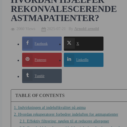
REKONVALESCERENDE
ASTMAPATIENTER?
2060 Views
2025-07-21
By
Arnold arnold
Facebook
X
Pinterest
LinkedIn
Tumblr
TABLE OF CONTENTS
1. Indvirkningen af indeluftkvalitet på astma
2. Hvordan rekuperatorer forbedrer indeluften for astmapatienter
2.1. Effektiv filtrering: nøglen til at reducere allergener