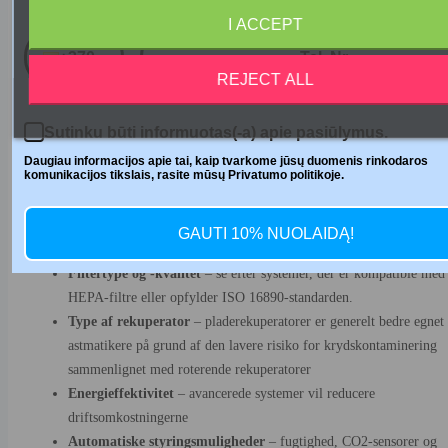
Telefono numeris
sikrer konstant luftudskiftning uden manuel indgriben
I ACCEPT
sparer varme og reducerer varmeregninger
+370
REJECT ALL
Valg og vedligeholdelse af den rigtige
rekuperator til astma
Sutinku būti informuotas(-a) apie pasiūlymus.
For at sikre maksimal gavn for personer med astma er det vigtigt at væl
Daugiau informacijos apie tai, kaip tvarkome jūsų duomenis rinkodaros
og vedligeholde et rekonvalescenssystem korrekt. Her er de vigtigste
komunikacijos tikslais, rasite mūsų Privatumo politikoje.
faktorer at overveje.
GAUTI 10% NUOLAIDĄ!
Når du vælger en rekuperator, er det værd at overveje:
Filtertype og -kvalitet
– se efter systemer, der er kompatible med
HEPA-filtre eller opfylder ISO 16890-standarden.
Type af rekuperator
– pladerekuperatorer er generelt bedre egnet 
astmatikere på grund af den lavere risiko for krydskontaminering
sammenlignet med roterende rekuperatorer
Energieffektivitet
– avancerede systemer vil reducere
driftsomkostningerne
Automatiske styringsmuligheder
– fugtighed, CO2-sensorer og