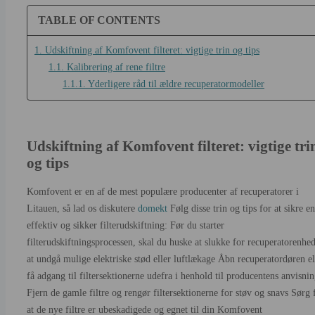
TABLE OF CONTENTS
1. Udskiftning af Komfovent filteret: vigtige trin og tips
1.1. Kalibrering af rene filtre
1.1.1. Yderligere råd til ældre recuperatormodeller
Udskiftning af Komfovent filteret: vigtige tri
og tips
Komfovent er en af de mest populære producenter af recuperatorer i
Litauen, så lad os diskutere
domekt
Følg disse trin og tips for at sikre en
effektiv og sikker filterudskiftning: Før du starter
filterudskiftningsprocessen, skal du huske at slukke for recuperatorenhed
at undgå mulige elektriske stød eller luftlækage Åbn recuperatordøren el
få adgang til filtersektionerne udefra i henhold til producentens anvisnin
Fjern de gamle filtre og rengør filtersektionerne for støv og snavs Sørg 
at de nye filtre er ubeskadigede og egnet til din Komfovent