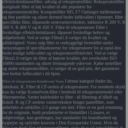
effektivitetsklassefiltre. udvalg af rekuperatorfiltre: Rekuperatorfiltre
uoriginale filtre af høj kvalitet til alle populære for
rekuperatormodeller. Kompaktfilter M5, F7 Opfanger mellemstore
og fine partikler og sikrer dermed bedre luftkvalitet i hjemmet. filtre :
specifikke filtre, tilpassede serievarmevekslere, inklusive R 200 V, R
300 V, R 400 V og R 450 V. Filtre til rekuperatorer Filtre i
forskellige effektivitetsklasser, tilpasset forskellige behov og
miljøforhold. Ved at vælge Filtrai1.lt vælger du kvalitet og
pålidelighed: Vores salg filtre er omhyggeligt fremstillet under
hensyntagen til specifikationerne for rekuperatorer for at opnå den
bedst mulige luftkvalitet og rekuperatoreffektivitet. Ved at vælge
Filtrai1.lt vælger du filtre af højeste kvalitet, der overholder ISO
16890-standarden og sikrer fremragende ydeevne. Købe seriefiltre
og andre rekuperatorfiltre, vi sælger til en god pris, der garanterer
den bedste luftkvalitet i dit hjem.
I denne kategori finder du,
Filtre til rekuperatorer Komfovent Verso
fabrikant, R, Filtre til CF-serien af rekuperatorer. For nemheds skyld
kan du vælge Komofvent-filtre i henhold til rekuperatormodel eller
filterstørrelse. Sættet indeholder to filtre - til filtrering af tilluft og
fraluft. R og CF-seriens varmevekslere bruger panelfiltre, som
anbefales at udskiftes 2-3 gange om året. Filtre er en god erstatning
for de originale, fordi produkterne er fremstillet i Litauen, er
miljøvenlige, kan genbruges, har standarder for brandbarhed og
hygiejne og opfylder kravene i Den Europæiske Union. Hvis du
ikke kan finde For rekuperatorfilteret, skriv til os på info@filtrai1.lt