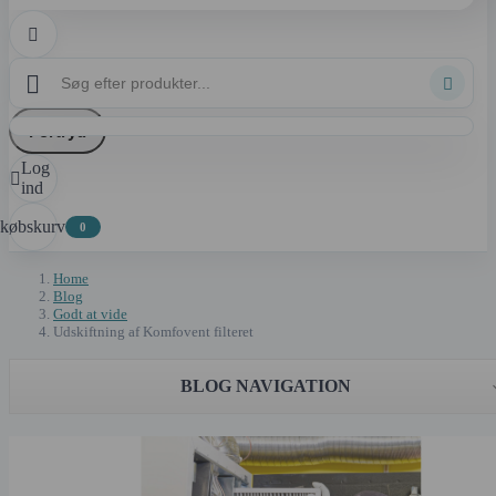



Fortryd
Log

ind
dkøbskurv
0
Home
Blog
Godt at vide
Udskiftning af Komfovent filteret
BLOG NAVIGATION