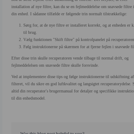
installation af nye filtre, kan du se en fejlmeddelelse om snavsede filtre 
din enhed. I sådanne tilfælde er følgende trin normalt tilstrækkelige:
Sørg for, at de nye filtre er installeret korrekt, og at enheden er k
til brug.
Vælg funktionen "Skift filtre" på kontrolpanelet på recuperatoren
Følg instruktionerne på skærmen for at fjerne fejlen i snavsede fil
Efter disse trin skulle recuperatoren vende tilbage til normal drift, og
fejlmeddelelsen om snavsede filtre skulle forsvinde.
Ved at implementere disse tips og følge instruktionerne til udskiftning af
filteret, vil du sikre en god luftkvalitet og langsigtet recuperatorydelse. 
altid din recuperator's brugermanual for detaljer og specifikke instrukti
til din enhedsmodel.
Was this blog post helpful to you?