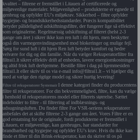
kvalitet – filtrene er fremstillet i Litauen af certificerede og
miljøvenlige materialer. Miljøvenlighed – produkterne er egnede til
genbrug og opfylder EU's miljøkrav. Sikkerhed – filtre opfylder
hygiejne- og brandsikkerhedsstandarder. Præcis kompatibilitet
betyder pålidelighed udskiftningsfiltre, der fungerer lige så effektivt
som originalerne. Regelmæssig udskiftning af filteret (helst 2-3
gange om året ) sikrer ikke kun ren luft i dit hjem, men beskytter
også din varmegenvindingsenhed mod blokeringer og mulige fejl.
Sørg for sund luft i dit hjem Ren luft betyder komfort og bedre
velvære for dig og din familie. Når du vælger Rekuperatorfiltre fra
filtrai1.lt sikrer effektiv drift af enheden, lavere energiomkostninger
og altid frisk luft derhjemme. Bestille filtre i dag på hjemmesiden
filtrai1.lt eller skriv til os via e-mail info@filtrai1.lt – vi hjælper dig
med at vælge den rigtige model og sikrer hurtig levering!
I denne kategori finder du producentens
Filtre til rekuperatorer Systemair
filtre til rekuperatorer. For din bekvemmelighed, filtre, kan du vælge
i henhold til rekuperatorens model eller filterets størrelse. Sættet
indeholder to filtre - til filtrering af indblæsnings- og
udsugningsluften. Du finder filtre For VSR-seriens rekuperatorer
anbefales det at skifte filtrene 2-3 gange om året. Vores Filtre er en
god erstatning for de originale, fordi produkterne er fremstillet i
Litauen, er miljøvenlige, kan genbruges, har standarder for
brandbarhed og hygiejne og opfylder EU's krav. Hvis du ikke kan
finde et filter til din Brink-rekuperator, kan du skrive til os på