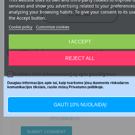
services and show you advertising related to your preferences
Subject
analyzing your browsing habits. To give your consent to its us
the Accept button.
Cookie policy
Customize cookies
Telefono numeris
I ACCEPT
Comment
+370
REJECT ALL
Sutinku būti informuotas(-a) apie pasiūlymus.
Daugiau informacijos apie tai, kaip tvarkome jūsų duomenis rinkodaros
komunikacijos tikslais, rasite mūsų Privatumo politikoje.
★
★
★
★
★
Rating:
GAUTI 10% NUOLAIDĄ!
Security code: