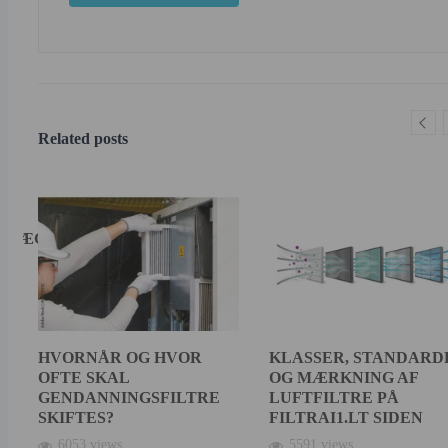
Related posts
ANLÆG
HVORNÅR OG HVOR
KLASSER, STANDARD
r
OFTE SKAL
OG MÆRKNING AF
GENDANNINGSFILTRE
LUFTFILTRE PÅ
SKIFTES?
FILTRAI1.LT SIDEN
6053 views
5591 views