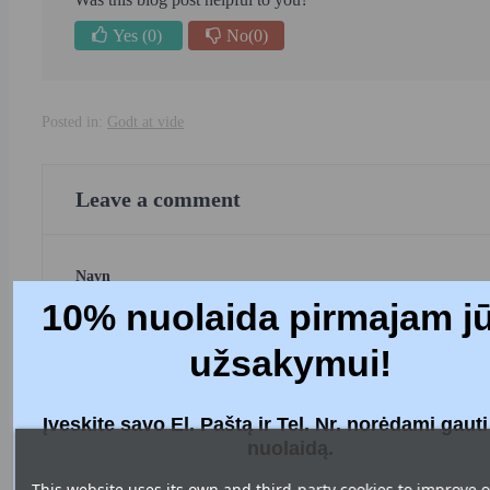
Yes
(0)
No
(0)
Posted in:
Godt at vide
Leave a comment
Navn
10% nuolaida pirmajam j
užsakymui!
E-mail
Įveskite savo El. Paštą ir Tel. Nr. norėdami gaut
nuolaidą.
This website uses its own and third-party cookies to improve 