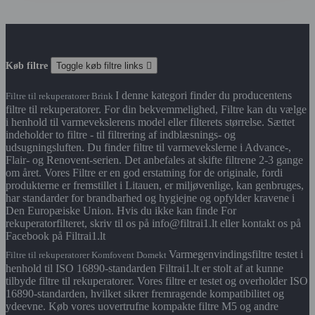
Køb filtre
Toggle køb filtre links

I denne kategori finder du producentens
Filtre til rekuperatorer Brink
filtre til rekuperatorer. For din bekvemmelighed, Filtre kan du vælge
i henhold til varmevekslerens model eller filterets størrelse. Sættet
indeholder to filtre - til filtrering af indblæsnings- og
udsugningsluften. Du finder filtre til varmevekslerne i Advance-,
Flair- og Renovent-serien. Det anbefales at skifte filtrene 2-3 gange
om året. Vores Filtre er en god erstatning for de originale, fordi
produkterne er fremstillet i Litauen, er miljøvenlige, kan genbruges,
har standarder for brandbarhed og hygiejne og opfylder kravene i
Den Europæiske Union. Hvis du ikke kan finde For
rekuperatorfilteret, skriv til os på info@filtrai1.lt eller kontakt os på
Facebook på Filtrai1.lt
Varmegenvindingsfiltre testet i
Filtre til rekuperatorer Komfovent Domekt
henhold til ISO 16890-standarden Filtrai1.lt er stolt af at kunne
tilbyde filtre til rekuperatorer. Vores filtre er testet og overholder ISO
16890-standarden, hvilket sikrer fremragende kompatibilitet og
ydeevne. Køb vores uovertrufne kompakte filtre M5 og andre