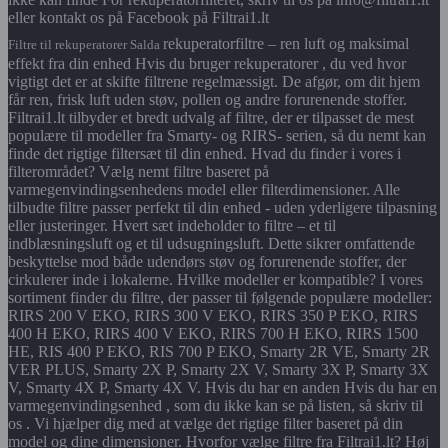
eller kontakt os på Facebook på Filtrai1.lt
rekuperatorfiltre – ren luft og maksimal
Filtre til rekuperatorer Salda
effekt fra din enhed Hvis du bruger rekuperatorer , du ved hvor
vigtigt det er at skifte filtrene regelmæssigt. De afgør, om dit hjem
får ren, frisk luft uden støv, pollen og andre forurenende stoffer.
Filtrai1.lt tilbyder et bredt udvalg af filtre, der er tilpasset de mest
populære til modeller fra Smarty- og RIRS- serien, så du nemt kan
finde det rigtige filtersæt til din enhed. Hvad du finder i vores i
filterområdet? Vælg nemt filtre baseret på
varmegenvindingsenhedens model eller filterdimensioner. Alle
tilbudte filtre passer perfekt til din enhed - uden yderligere tilpasning
eller justeringer. Hvert sæt indeholder to filtre – et til
indblæsningsluft og et til udsugningsluft. Dette sikrer omfattende
beskyttelse mod både udendørs støv og forurenende stoffer, der
cirkulerer inde i lokalerne. Hvilke modeller er kompatible? I vores
sortiment finder du filtre, der passer til følgende populære modeller:
RIRS 200 V EKO, RIRS 300 V EKO, RIRS 350 P EKO, RIRS
400 H EKO, RIRS 400 V EKO, RIRS 700 H EKO, RIRS 1500
HE, RIS 400 P EKO, RIS 700 P EKO, Smarty 2R VE, Smarty 2R
VER PLUS, Smarty 2X P, Smarty 2X V, Smarty 3X P, Smarty 3X
V, Smarty 4X P, Smarty 4X V. Hvis du har en anden Hvis du har en
varmegenvindingsenhed , som du ikke kan se på listen, så skriv til
os . Vi hjælper dig med at vælge det rigtige filter baseret på din
model og dine dimensioner. Hvorfor vælge filtre fra Filtrai1.lt? Høj