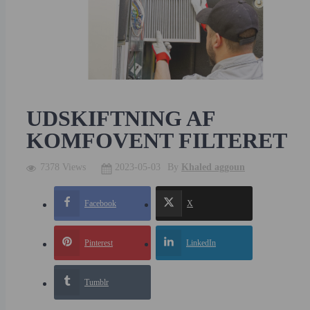
UDSKIFTNING AF
KOMFOVENT FILTERET
7378 Views
2023-05-03
By
Khaled aggoun
Facebook
X
Pinterest
LinkedIn
Tumblr