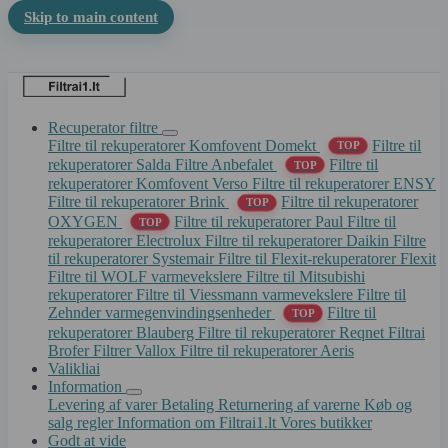
Skip to main content
Recuperator filtre
Filtre til rekuperatorer Komfovent Domekt
Filtre til
TOP
rekuperatorer Salda
Filtre Anbefalet
Filtre til
TOP
rekuperatorer Komfovent Verso
Filtre til rekuperatorer ENSY
Filtre til rekuperatorer Brink
Filtre til rekuperatorer
TOP
OXYGEN
Filtre til rekuperatorer Paul
Filtre til
TOP
rekuperatorer Electrolux
Filtre til rekuperatorer Daikin
Filtre
til rekuperatorer Systemair
Filtre til Flexit-rekuperatorer Flexit
Filtre til WOLF varmevekslere
Filtre til Mitsubishi
rekuperatorer
Filtre til Viessmann varmevekslere
Filtre til
Zehnder varmegenvindingsenheder
Filtre til
TOP
rekuperatorer Blauberg
Filtre til rekuperatorer Reqnet
Filtrai
Brofer
Filtrer Vallox
Filtre til rekuperatorer Aeris
Valikliai
Information
Levering af varer
Betaling
Returnering af varerne
Køb og
salg regler
Information om Filtrai1.lt
Vores butikker
Godt at vide