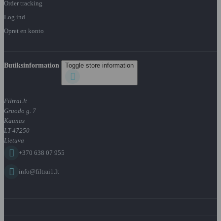
Order tracking
Log ind
Opret en konto
Butiksinformation
Toggle store information

Filtrai.lt
Gruodo g. 7
Kaunas
LT-47250
Lietuva

+370 638 07 955

info@filtrai1.lt