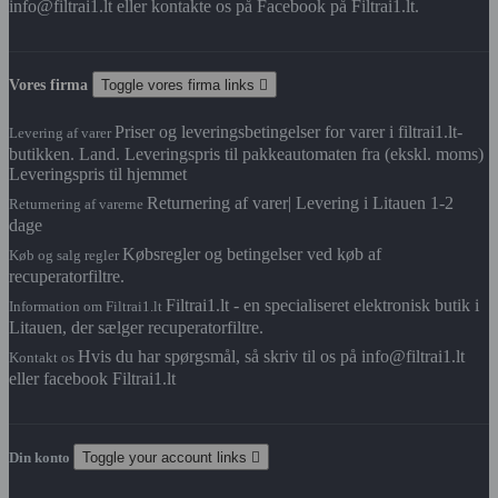
info@filtrai1.lt eller kontakte os på Facebook på Filtrai1.lt.
Vores firma
Toggle vores firma links

Priser og leveringsbetingelser for varer i filtrai1.lt-
Levering af varer
butikken. Land. Leveringspris til pakkeautomaten fra (ekskl. moms)
Leveringspris til hjemmet
Returnering af varer| Levering i Litauen 1-2
Returnering af varerne
dage
Købsregler og betingelser ved køb af
Køb og salg regler
recuperatorfiltre.
Filtrai1.lt - en specialiseret elektronisk butik i
Information om Filtrai1.lt
Litauen, der sælger recuperatorfiltre.
Hvis du har spørgsmål, så skriv til os på info@filtrai1.lt
Kontakt os
eller facebook Filtrai1.lt
Din konto
Toggle your account links
