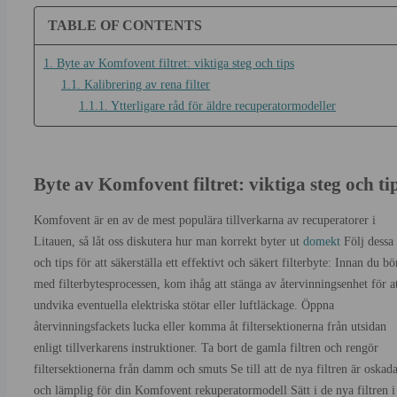
TABLE OF CONTENTS
1. Byte av Komfovent filtret: viktiga steg och tips
1.1. Kalibrering av rena filter
1.1.1. Ytterligare råd för äldre recuperatormodeller
Byte av Komfovent filtret: viktiga steg och ti
Komfovent är en av de mest populära tillverkarna av recuperatorer i
Litauen, så låt oss diskutera hur man korrekt byter ut
domekt
Följ dessa 
och tips för att säkerställa ett effektivt och säkert filterbyte: Innan du bö
med filterbytesprocessen, kom ihåg att stänga av återvinningsenhet för a
undvika eventuella elektriska stötar eller luftläckage. Öppna
återvinningsfackets lucka eller komma åt filtersektionerna från utsidan
enligt tillverkarens instruktioner. Ta bort de gamla filtren och rengör
filtersektionerna från damm och smuts Se till att de nya filtren är oskad
och lämplig för din Komfovent rekuperatormodell Sätt i de nya filtren i