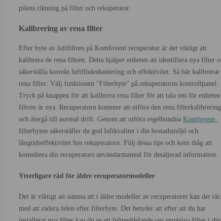
pilens riktning på filter och rekuperator.
Kalibrering av rena filter
Efter byte av luftfiltren på Komfovent recuperator är det viktigt att
kalibrera de rena filtren. Detta hjälper enheten att identifiera nya filter 
säkerställa korrekt luftflödeshantering och effektivitet. Så här kalibrerar
rena filter: Välj funktionen "Filterbyte" på rekuperatorns kontrollpanel.
Tryck på knappen för att kalibrera rena filter för att tala om för enheten 
filtren är nya. Recuperatorn kommer att utföra den rena filterkalibrerin
och återgå till normal drift. Genom att utföra regelbundna
Komfovent-
filterbyten säkerställer du god luftkvalitet i din bostadsmiljö och
långtidseffektivitet hos rekuperatorn. Följ dessa tips och kom ihåg att
konsultera din recuperators användarmanual för detaljerad information.
Ytterligare råd för äldre recuperatormodeller
Det är viktigt att nämna att i äldre modeller av recuperatorer kan det rä
med att radera felen efter filterbyte. Det betyder att efter att du har
installerat nya filter kan du se ett felmeddelande om smutsiga filter i din