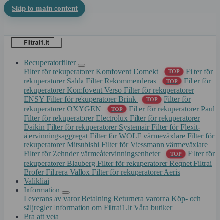
Skip to main content
Recuperatorfilter
Filter för rekuperatorer Komfovent Domekt
Filter för
TOP
rekuperatorer Salda
Filter Rekommenderas
Filter för
TOP
rekuperatorer Komfovent Verso
Filter för rekuperatorer
ENSY
Filter för rekuperatorer Brink
Filter för
TOP
rekuperatorer OXYGEN
Filter för rekuperatorer Paul
TOP
Filter för rekuperatorer Electrolux
Filter för rekuperatorer
Daikin
Filter för rekuperatorer Systemair
Filter för Flexit-
återvinningsaggregat
Filter för WOLF värmeväxlare
Filter för
rekuperatorer Mitsubishi
Filter för Viessmann värmeväxlare
Filter för Zehnder värmeåtervinningsenheter
Filter för
TOP
rekuperatorer Blauberg
Filter för rekuperatorer Reqnet
Filtrai
Brofer
Filtrera Vallox
Filter för rekuperatorer Aeris
Valikliai
Information
Leverans av varor
Betalning
Returnera varorna
Köp- och
säljregler
Information om Filtrai1.lt
Våra butiker
Bra att veta