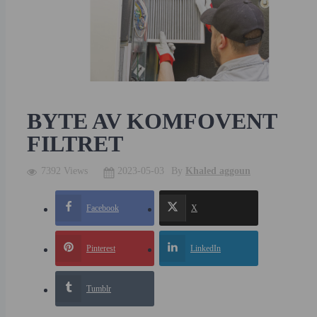
BYTE AV KOMFOVENT
FILTRET
7392 Views
2023-05-03
By
Khaled aggoun
Facebook
X
Pinterest
LinkedIn
Tumblr