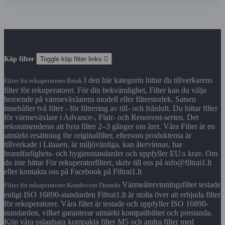
Köp filter
Toggle köp filter links

I den här kategorin hittar du tillverkarens
Filter för rekuperatorer Brink
filter för rekuperatorer. För din bekvämlighet, Filter kan du välja
beroende på värmeväxlarens modell eller filterstorlek. Satsen
innehåller två filter - för filtrering av till- och frånluft. Du hittar filter
för värmeväxlare i Advance-, Flair- och Renovent-serien. Det
rekommenderas att byta filter 2–3 gånger om året. Våra Filter är en
utmärkt ersättning för originalfilter, eftersom produkterna är
tillverkade i Litauen, är miljövänliga, kan återvinnas, har
brandfarlighets- och hygienstandarder och uppfyller EU:s krav. Om
du inte hittar För rekuperatorfiltret, skriv till oss på info@filtrai1.lt
eller kontakta oss på Facebook på Filtrai1.lt
Värmeåtervinningsfilter testade
Filter för rekuperatorer Komfovent Domekt
enligt ISO 16890-standarden Filtrai1.lt är stolta över att erbjuda filter
för rekuperatorer. Våra filter är testade och uppfyller ISO 16890-
standarden, vilket garanterar utmärkt kompatibilitet och prestanda.
Köp våra oslagbara kompakta filter M5 och andra filter med