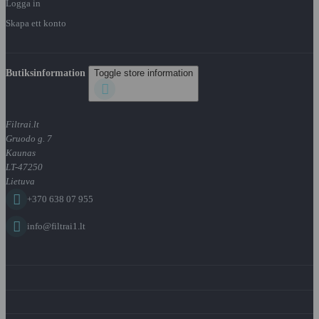
Logga in
Skapa ett konto
Butiksinformation
Toggle store information

Filtrai.lt
Gruodo g. 7
Kaunas
LT-47250
Lietuva

+370 638 07 955

info@filtrai1.lt