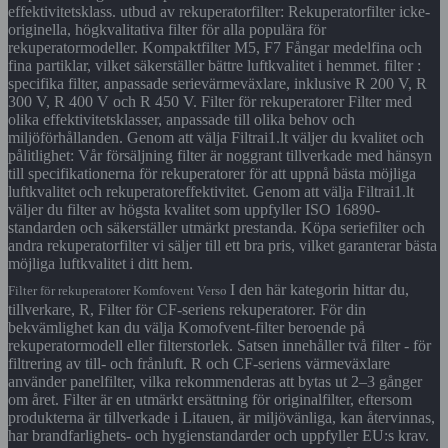
effektivitetsklass. utbud av rekuperatorfilter: Rekuperatorfilter icke-
originella, högkvalitativa filter för alla populära för
rekuperatormodeller. Kompaktfilter M5, F7 Fångar medelfina och
fina partiklar, vilket säkerställer bättre luftkvalitet i hemmet. filter :
specifika filter, anpassade serievärmeväxlare, inklusive R 200 V, R
300 V, R 400 V och R 450 V. Filter för rekuperatorer Filter med
olika effektivitetsklasser, anpassade till olika behov och
miljöförhållanden. Genom att välja Filtrai1.lt väljer du kvalitet och
pålitlighet: Vår försäljning filter är noggrant tillverkade med hänsyn
till specifikationerna för rekuperatorer för att uppnå bästa möjliga
luftkvalitet och rekuperatoreffektivitet. Genom att välja Filtrai1.lt
väljer du filter av högsta kvalitet som uppfyller ISO 16890-
standarden och säkerställer utmärkt prestanda. Köpa seriefilter och
andra rekuperatorfilter vi säljer till ett bra pris, vilket garanterar bästa
möjliga luftkvalitet i ditt hem.
I den här kategorin hittar du,
Filter för rekuperatorer Komfovent Verso
tillverkare, R, Filter för CF-seriens rekuperatorer. För din
bekvämlighet kan du välja Komofvent-filter beroende på
rekuperatormodell eller filterstorlek. Satsen innehåller två filter - för
filtrering av till- och frånluft. R och CF-seriens värmeväxlare
använder panelfilter, vilka rekommenderas att bytas ut 2–3 gånger
om året. Filter är en utmärkt ersättning för originalfilter, eftersom
produkterna är tillverkade i Litauen, är miljövänliga, kan återvinnas,
har brandfarlighets- och hygienstandarder och uppfyller EU:s krav.