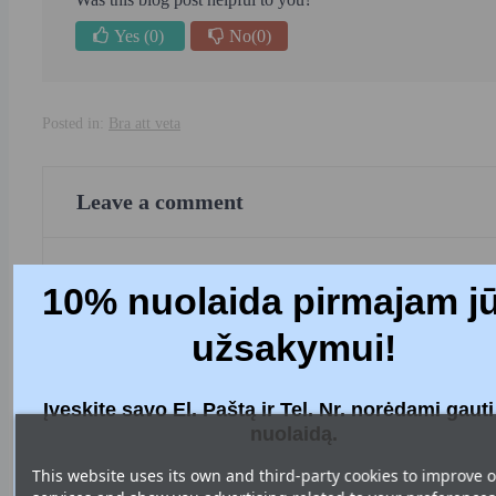
Yes
(0)
No
(0)
Posted in:
Bra att veta
Leave a comment
Namn
10% nuolaida pirmajam j
užsakymui!
E-post
Įveskite savo El. Paštą ir Tel. Nr. norėdami gaut
nuolaidą.
This website uses its own and third-party cookies to improve 