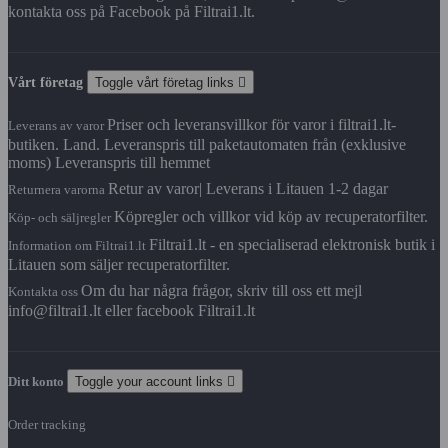
kontakta oss på Facebook på Filtrai1.lt.
Vårt företag
Toggle vårt företag links

Priser och leveransvillkor för varor i filtrai1.lt-
Leverans av varor
butiken. Land. Leveranspris till paketautomaten från (exklusive
moms) Leveranspris till hemmet
Retur av varor| Leverans i Litauen 1-2 dagar
Returnera varorna
Köpregler och villkor vid köp av recuperatorfilter.
Köp- och säljregler
Filtrai1.lt - en specialiserad elektronisk butik i
Information om Filtrai1.lt
Litauen som säljer recuperatorfilter.
Om du har några frågor, skriv till oss ett mejl
Kontakta oss
info@filtrai1.lt eller facebook Filtrai1.lt
Ditt konto
Toggle your account links

Order tracking