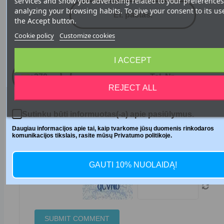
services and show you advertising related to your preferences
analyzing your browsing habits. To give your consent to its us
Subject
the Accept button.
Cookie policy
Customize cookies
Telefono numeris
I ACCEPT
Comment
+370
REJECT ALL
Sutinku būti informuotas(-a) apie pasiūlymus.
Daugiau informacijos apie tai, kaip tvarkome jūsų duomenis rinkodaros
komunikacijos tikslais, rasite mūsų Privatumo politikoje.
★
★
★
★
★
Rating:
GAUTI 10% NUOLAIDĄ!
Security code: