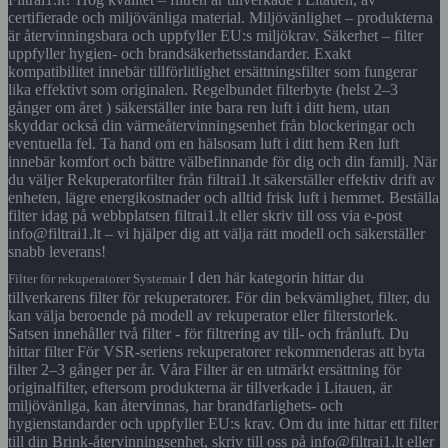
certifierade och miljövänliga material. Miljövänlighet – produkterna
är återvinningsbara och uppfyller EU:s miljökrav. Säkerhet – filter
uppfyller hygien- och brandsäkerhetsstandarder. Exakt
kompatibilitet innebär tillförlitlighet ersättningsfilter som fungerar
lika effektivt som originalen. Regelbundet filterbyte (helst 2–3
gånger om året ) säkerställer inte bara ren luft i ditt hem, utan
skyddar också din värmeåtervinningsenhet från blockeringar och
eventuella fel. Ta hand om en hälsosam luft i ditt hem Ren luft
innebär komfort och bättre välbefinnande för dig och din familj. När
du väljer Rekuperatorfilter från filtrai1.lt säkerställer effektiv drift av
enheten, lägre energikostnader och alltid frisk luft i hemmet. Beställa
filter idag på webbplatsen filtrai1.lt eller skriv till oss via e-post
info@filtrai1.lt – vi hjälper dig att välja rätt modell och säkerställer
snabb leverans!
I den här kategorin hittar du
Filter för rekuperatorer Systemair
tillverkarens filter för rekuperatorer. För din bekvämlighet, filter, du
kan välja beroende på modell av rekuperator eller filterstorlek.
Satsen innehåller två filter - för filtrering av till- och frånluft. Du
hittar filter För VSR-seriens rekuperatorer rekommenderas att byta
filter 2–3 gånger per år. Våra Filter är en utmärkt ersättning för
originalfilter, eftersom produkterna är tillverkade i Litauen, är
miljövänliga, kan återvinnas, har brandfarlighets- och
hygienstandarder och uppfyller EU:s krav. Om du inte hittar ett filter
till din Brink-återvinningsenhet, skriv till oss på info@filtrai1.lt eller