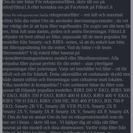
Om du inte hittar För rekuperatorfiltret, skriv till oss på
info@filtrai1.lt eller kontakta oss på Facebook på Filtrai1.lt
rekuperatorfilter – ren luft och maximal
Filter för rekuperatorer Salda
effekt från din enhet Om du använder återvinningscentraler , du vet
hur viktigt det är att byta filter regelbundet. De avgör om ditt hem får
ren, frisk luft utan damm, pollen och andra föroreningar. Filtrai1.lt
erbjuder ett brett utbud av filter, anpassade till de mest populära för
modeller från Smarty- och RIRS- serien, så att du enkelt kan hitta
rätt filteruppsättning för din enhet. Vad du hittar i vår inom
filterområdet? Välj enkelt filter baserat på
värmeåtervinningsenhetens modell eller filterdimensioner. Alla
erbjudna filter passar perfekt för din enhet – utan ytterligare
anpassningar eller justeringar. Varje set innehåller två filter – ett för
tilluft och ett för frånluft. Detta säkerställer ett omfattande skydd mot
både damm utifrån och föroreningar som cirkulerar inuti lokalen.
Vilka modeller är kompatibla? I vårt sortiment hittar du filter som
passar till följande populära modeller: RIRS 200 V EKO, RIRS 300
V EKO, RIRS 350 P EKO, RIRS 400 H EKO, RIRS 400 V EKO,
RIRS 700 H EKO, RIRS 1500 HE, RIS 400 P EKO, RIS 700 P
EKO, Smarty 2R VE, Smarty 2R VER PLUS, Smarty 2X P,
Smarty 2X V, Smarty 3X P, Smarty 3X V, Smarty 4X P, Smarty 4X
V. Om du har en annan Om du har en rekuperatormodell som du
inte ser i listan – skriv till oss . Vi hjälper dig att välja rätt filter
baserat på din modell och dina dimensioner. Varför välja filter från
Filtrai1.lt? Hög kvalitet – filtren är tillverkade i Litauen, av