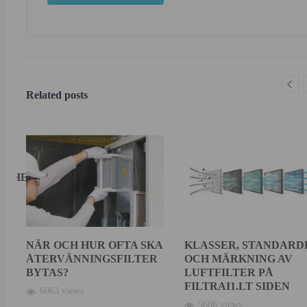
Related posts
ENHETER
NÄR OCH HUR OFTA SKA
KLASSER, STANDARD
r
ÅTERVÄNNINGSFILTER
OCH MÄRKNING AV
BYTAS?
LUFTFILTER PÅ
FILTRAI1.LT SIDEN
6063 views
5606 views