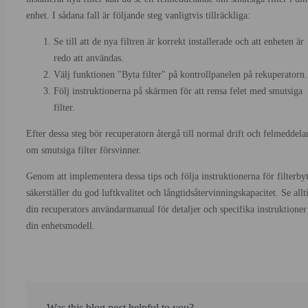
enhet. I sådana fall är följande steg vanligtvis tillräckliga:
Se till att de nya filtren är korrekt installerade och att enheten är
redo att användas.
Välj funktionen "Byta filter" på kontrollpanelen på rekuperatorn.
Följ instruktionerna på skärmen för att rensa felet med smutsiga
filter.
Efter dessa steg bör recuperatorn återgå till normal drift och felmeddela
om smutsiga filter försvinner.
Genom att implementera dessa tips och följa instruktionerna för filterby
säkerställer du god luftkvalitet och långtidsåtervinningskapacitet. Se allt
din recuperators användarmanual för detaljer och specifika instruktioner
din enhetsmodell.
Was this blog post helpful to you?