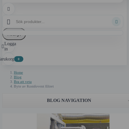



Avbryt
Logga

in
arukorg
0
Home
Blog
Bra att veta
Byte av Komfovent filtret
BLOG NAVIGATION