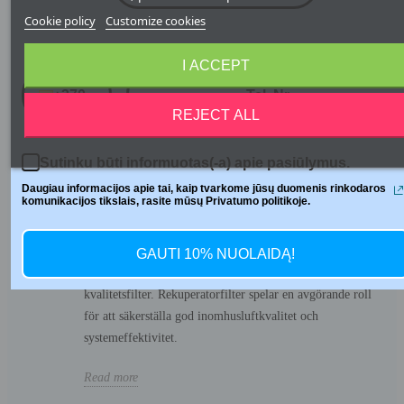
Cookie policy
Customize cookies
Telefono numeris
I ACCEPT
MITSUBISHI REKUPERATORFILTER:
+370
TYPER, FÖRDELAR OCH HUR MAN
REJECT ALL
VÄLJER DE BÄSTA
1917 Views
Sutinku būti informuotas(-a) apie pasiūlymus.
En rekuperator är ett ventilationssystem med
värmeåtervinning som säkerställer tillförsel av frisk luft
Daugiau informacijos apie tai, kaip tvarkome jūsų duomenis rinkodaros
komunikacijos tikslais, rasite mūsų Privatumo politikoje.
samtidigt som värmen bibehålls. Mitsubishi
rekuperatorsystem är bland de mest populära på
marknaden tack vare sin effektivitet och tillförlitlighet.
GAUTI 10% NUOLAIDĄ!
Men även det bästa systemet kan inte fungera korrekt utan
kvalitetsfilter. Rekuperatorfilter spelar en avgörande roll
för att säkerställa god inomhusluftkvalitet och
systemeffektivitet.
Read more