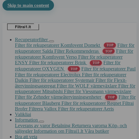
Skip to main content
Recuperatorfilter
Filter för rekuperatorer Komfovent Domekt
Filter för
TOP
rekuperatorer Salda
Filter Rekommenderas
Filter för
TOP
rekuperatorer Komfovent Verso
Filter för rekuperatorer
ENSY
Filter för rekuperatorer Brink
Filter för
TOP
rekuperatorer OXYGEN
Filter för rekuperatorer Paul
TOP
Filter för rekuperatorer Electrolux
Filter för rekuperatorer
Daikin
Filter för rekuperatorer Systemair
Filter för Flexit-
återvinningsaggregat
Filter för WOLF värmeväxlare
Filter för
rekuperatorer Mitsubishi
Filter för Viessmann värmeväxlare
Filter för Zehnder värmeåtervinningsenheter
Filter för
TOP
rekuperatorer Blauberg
Filter för rekuperatorer Reqnet
Filtrai
Brofer
Filtrera Vallox
Filter för rekuperatorer Aeris
Valikliai
Information
Leverans av varor
Betalning
Returnera varorna
Köp- och
säljregler
Information om Filtrai1.lt
Våra butiker
Bra att veta