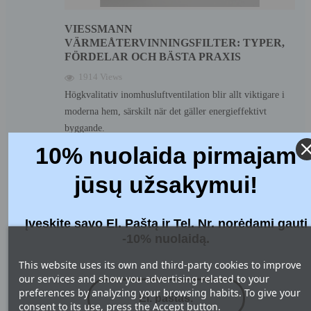
VIESSMANN
VÄRMEÅTERVINNINGSFILTER: TYPER,
FÖRDELAR OCH BÄSTA PRAXIS
1914 Views
Högkvalitativ inomhusluftventilation blir allt viktigare i
moderna hem, särskilt när det gäller energieffektivt
byggande.
10% nuolaida pirmajam
Read more
jūsų užsakymui!
Įveskite savo El. Paštą ir Tel. Nr. norėdami gauti
-10% nuolaidą.
This website uses its own and third-party cookies to improve
our services and show you advertising related to your
preferences by analyzing your browsing habits. To give your
consent to its use, press the Accept button.