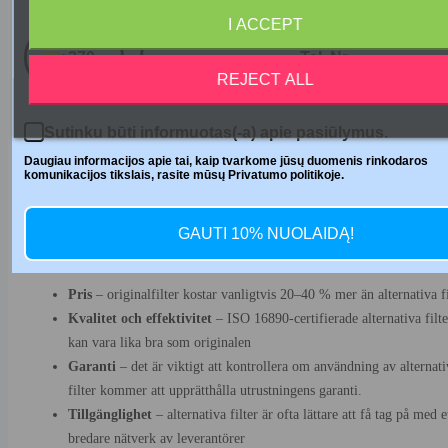
Telefono numeris
tillverkade av material och tillverkningsprocesser av högsta kvalitet, vil
I ACCEPT
säkerställer hållbarhet och tillförlitlighet.
+370
Å andra sidan erbjuds ofta alternativa filter till ett lägre pris samtidigt 
REJECT ALL
de bibehåller en liknande effektivitetsnivå. De bästa alternativa produkt
tillverkas i enlighet med ISO 16890-standarden, vilket säkerställer
Sutinku būti informuotas(-a) apie pasiūlymus.
filtreringskvalitet. Vissa alternativa tillverkare erbjuder till och med
Daugiau informacijos apie tai, kaip tvarkome jūsų duomenis rinkodaros
förbättrade versioner - till exempel filter med ett extra lager aktivt kol,
komunikacijos tikslais, rasite mūsų Privatumo politikoje.
vilket effektivt tar bort lukter och flyktiga organiska föreningar.
GAUTI 10% NUOLAIDĄ!
De viktigaste aspekterna att vara uppmärksam på när man väljer mellan
original- och alternativa filter:
Pris
– originalfilter kostar vanligtvis 20–40 % mer än alternativa fi
Kvalitet och effektivitet
– ISO 16890-certifierade alternativa filte
kan vara lika bra som originalen
Garanti
– det är viktigt att kontrollera om användning av alternati
filter kommer att upprätthålla utrustningens garanti.
Tillgänglighet
– alternativa filter är ofta lättare att få tag på med e
bredare nätverk av leverantörer