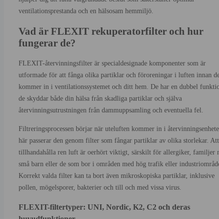
ventilationsprestanda och en hälsosam hemmiljö.
Vad är FLEXIT rekuperatorfilter och hur
fungerar de?
FLEXIT-återvinningsfilter är specialdesignade komponenter som är
utformade för att fånga olika partiklar och föroreningar i luften innan d
kommer in i ventilationssystemet och ditt hem. De har en dubbel funkti
de skyddar både din hälsa från skadliga partiklar och själva
återvinningsutrustningen från dammuppsamling och eventuella fel.
Filtreringsprocessen börjar när uteluften kommer in i återvinningsenhet
här passerar den genom filter som fångar partiklar av olika storlekar. Att
tillhandahålla ren luft är oerhört viktigt, särskilt för allergiker, familjer
små barn eller de som bor i områden med hög trafik eller industriområd
Korrekt valda filter kan ta bort även mikroskopiska partiklar, inklusive
pollen, mögelsporer, bakterier och till och med vissa virus.
FLEXIT-filtertyper: UNI, Nordic, K2, C2 och deras
huvudfunktioner