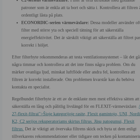
C2-seriens värmeväxlare:
Filter är ofta utrustade med glidande
patroner som är enkla att ta bort och sätta i. Kontrollera att filtren 
ordentligt låsta på plats.
ECONORDIC-serien värmeväxlare:
Dessa modeller använder of
filter med större yta och speciell tätning för att säkerställa
energieffektivitet. Det är särskilt viktigt att säkerställa att filtret pa
korrekt i höljet.
Efter filterbyte rekommenderas att testa ventilationssystemet – låt det gå
några timmar och kontrollera att det inte finns några problem. Om du
märker ovanliga ljud, minskat luftflöde eller andra fel, kontrollera att
filtren är korrekt installerade. Om problemen kvarstår kan du behöva
kontakta en specialist.
Regelbundet filterbyte är ett av de enklaste men mest effektiva sätten att
säkerställa en lång och pålitlig livslängd för en FLEXIT-värmeväxlare.
/
27-flexit-filtrai">Šioje kategorijoje rasite, Flexit gamintojo, UNI, Nordi
K2, C2 serijos rekuperatoriams skirtus filtrus. Jūsų patogumui, Flexit
filtrus.
Det är viktigt att övervaka filtrens skick och byta ut dem enligt
tillverkarens rekommendationer eller tidigare om tecken på kontamineri