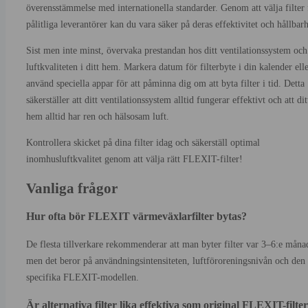
överensstämmelse med internationella standarder. Genom att välja filter 
pålitliga leverantörer kan du vara säker på deras effektivitet och hållbarh
Sist men inte minst, övervaka prestandan hos ditt ventilationssystem och
luftkvaliteten i ditt hem. Markera datum för filterbyte i din kalender ell
använd speciella appar för att påminna dig om att byta filter i tid. Detta
säkerställer att ditt ventilationssystem alltid fungerar effektivt och att dit
hem alltid har ren och hälsosam luft.
Kontrollera skicket på dina filter idag och säkerställ optimal
inomhusluftkvalitet genom att välja rätt FLEXIT-filter!
Vanliga frågor
Hur ofta bör FLEXIT värmeväxlarfilter bytas?
De flesta tillverkare rekommenderar att man byter filter var 3–6:e måna
men det beror på användningsintensiteten, luftföroreningsnivån och den
specifika FLEXIT-modellen.
Är alternativa filter lika effektiva som original FLEXIT-filte