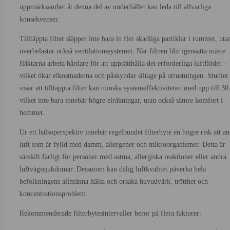
uppmärksamhet åt denna del av underhållet kan leda till allvarliga
konsekvenser.
Tilltäppta filter släpper inte bara in fler skadliga partiklar i rummet, uta
överbelastar också ventilationssystemet. När filtren blir igensatta måste
fläktarna arbeta hårdare för att upprätthålla det erforderliga luftflödet –
vilket ökar elkostnaderna och påskyndar slitage på utrustningen. Studier
visar att tilltäppta filter kan minska systemeffektiviteten med upp till 3
vilket inte bara innebär högre elräkningar, utan också sämre komfort i
hemmet.
Ur ett hälsoperspektiv innebär regelbundet filterbyte en högre risk att a
luft som är fylld med damm, allergener och mikroorganismer. Detta är
särskilt farligt för personer med astma, allergiska reaktioner eller andra
luftvägssjukdomar. Dessutom kan dålig luftkvalitet påverka hela
befolkningens allmänna hälsa och orsaka huvudvärk, trötthet och
koncentrationsproblem.
Rekommenderade filterbytesintervaller beror på flera faktorer: