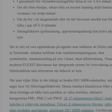
I genomsnitt bör värmeåtervinningsfilter bytas ut var 3–6:e månad.
Om det finns husdjur, rökare eller en mycket dammig miljö hemm
varannan–var tredje månad
Om du bor i ett skogsområde eller ett lätt förorenat område kan fil
hålla i upp till 6–9 månader.
Säsongsfaktorer (pollensäsong, uppvärmningssäsong) kan kräva tät
byte
Det är värt att vara uppmärksam på signaler som indikerar att filtren re
är förorenade: minskat luftflöde från ventilationsöppningarna, ökat
systembuller, dammansamling på ytor i huset, ökad elförbrukning. Vissa
moderna FLEXIT-återvinnare har integrerade system för övervakning a
filterkondition som informerar om behovet av byte.
När man väljer filter är det viktigt att beakta ISO 16890-standarden, so
anger krav för filtreringseffektivitet. Denna standard klassificerar filter 
deras förmåga att hålla fasta partiklar av olika storlekar, inklusive
kategorierna PM1, PM2.5 och PM10.
/lt/ 17-rekuperatoriu-filtrai">Auk
kokybės ir efektyvūs sprendimai. Filtrai1.lt rekuperatorių filtrams, siūlo
platų produktų asortimentą, atitinkantį ISO 16890 standartą.
Certifierad