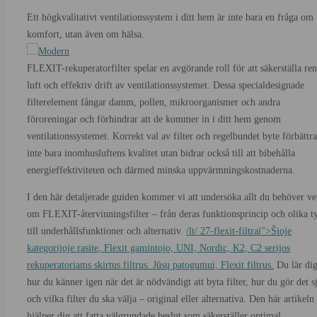
Ett högkvalitativt ventilationssystem i ditt hem är inte bara en fråga om
komfort, utan även om hälsa.
FLEXIT-rekuperatorfilter spelar en avgörande roll för att säkerställa ren
luft och effektiv drift av ventilationssystemet. Dessa specialdesignade
filterelement fångar damm, pollen, mikroorganismer och andra
föroreningar och förhindrar att de kommer in i ditt hem genom
ventilationssystemet. Korrekt val av filter och regelbundet byte förbättra
inte bara inomhusluftens kvalitet utan bidrar också till att bibehålla
energieffektiviteten och därmed minska uppvärmningskostnaderna.
I den här detaljerade guiden kommer vi att undersöka allt du behöver ve
om FLEXIT-återvinningsfilter – från deras funktionsprincip och olika t
till underhållsfunktioner och alternativ.
/lt/ 27-flexit-filtrai">Šioje
kategorijoje rasite, Flexit gamintojo, UNI, Nordic, K2, C2 serijos
rekuperatoriams skirtus filtrus. Jūsų patogumui, Flexit filtrus.
Du lär di
hur du känner igen när det är nödvändigt att byta filter, hur du gör det s
och vilka filter du ska välja – original eller alternativa. Den här artikeln
hjälper dig att fatta välgrundade beslut som säkerställer optimal