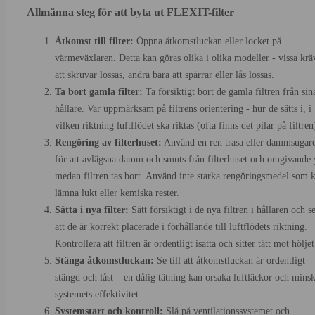
Allmänna steg för att byta ut FLEXIT-filter
Åtkomst till filter:
Öppna åtkomstluckan eller locket på
värmeväxlaren. Detta kan göras olika i olika modeller - vissa krä
att skruvar lossas, andra bara att spärrar eller lås lossas.
Ta bort gamla filter:
Ta försiktigt bort de gamla filtren från sin
hållare. Var uppmärksam på filtrens orientering - hur de sätts i, i
vilken riktning luftflödet ska riktas (ofta finns det pilar på filtren
Rengöring av filterhuset:
Använd en ren trasa eller dammsugar
för att avlägsna damm och smuts från filterhuset och omgivande 
medan filtren tas bort. Använd inte starka rengöringsmedel som 
lämna lukt eller kemiska rester.
Sätta i nya filter:
Sätt försiktigt i de nya filtren i hållaren och se
att de är korrekt placerade i förhållande till luftflödets riktning.
Kontrollera att filtren är ordentligt isatta och sitter tätt mot höljet
Stänga åtkomstluckan:
Se till att åtkomstluckan är ordentligt
stängd och låst – en dålig tätning kan orsaka luftläckor och mins
systemets effektivitet.
Systemstart och kontroll:
Slå på ventilationssystemet och