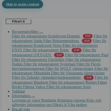
Skip to main content
Recuperatorfilter
Filter för rekuperatorer Komfovent Domekt
Filter för
TOP
rekuperatorer Salda
Filter Rekommenderas
Filter för
TOP
rekuperatorer Komfovent Verso
Filter för rekuperatorer
ENSY
Filter för rekuperatorer Brink
Filter för
TOP
rekuperatorer OXYGEN
Filter för rekuperatorer Paul
TOP
Filter för rekuperatorer Electrolux
Filter för rekuperatorer
Daikin
Filter för rekuperatorer Systemair
Filter för Flexit-
återvinningsaggregat
Filter för WOLF värmeväxlare
Filter för
rekuperatorer Mitsubishi
Filter för Viessmann värmeväxlare
Filter för Zehnder värmeåtervinningsenheter
Filter för
TOP
rekuperatorer Blauberg
Filter för rekuperatorer Reqnet
Filtrai
Brofer
Filtrera Vallox
Filter för rekuperatorer Aeris
Valikliai
Information
Leverans av varor
Betalning
Returnera varorna
Köp- och
säljregler
Information om Filtrai1.lt
Våra butiker
Bra att veta