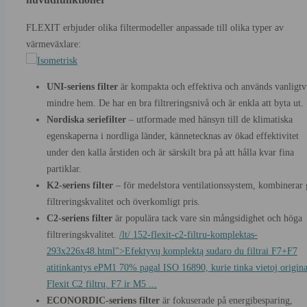
FLEXIT erbjuder olika filtermodeller anpassade till olika typer av
värmeväxlare:
UNI-seriens filter
är kompakta och effektiva och används vanligtvi
mindre hem. De har en bra filtreringsnivå och är enkla att byta ut.
Nordiska seriefilter
– utformade med hänsyn till de klimatiska
egenskaperna i nordliga länder, kännetecknas av ökad effektivitet
under den kalla årstiden och är särskilt bra på att hålla kvar fina
partiklar.
K2-seriens filter
– för medelstora ventilationssystem, kombinerar
filtreringskvalitet och överkomligt pris.
C2-seriens filter
är populära tack vare sin mångsidighet och höga
filtreringskvalitet.
/lt/ 152-flexit-c2-filtru-komplektas-
293x226x48.html">Efektyvų komplektą sudaro du filtrai F7+F7
atitinkantys ePM1 70% pagal ISO 16890, kurie tinka vietoj origina
Flexit C2 filtrų. F7 ir M5 ...
ECONORDIC-seriens filter
är fokuserade på energibesparing,