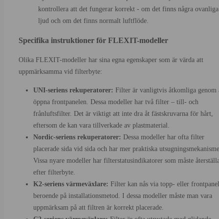
kontrollera att det fungerar korrekt - om det finns några ovanliga
ljud och om det finns normalt luftflöde.
Specifika instruktioner för FLEXIT-modeller
Olika FLEXIT-modeller har sina egna egenskaper som är värda att
uppmärksamma vid filterbyte:
UNI-seriens rekuperatorer:
Filter är vanligtvis åtkomliga genom 
öppna frontpanelen. Dessa modeller har två filter – till- och
frånluftsfilter. Det är viktigt att inte dra åt fästskruvarna för hårt,
eftersom de kan vara tillverkade av plastmaterial.
Nordic-seriens rekuperatorer:
Dessa modeller har ofta filter
placerade sida vid sida och har mer praktiska utsugningsmekanisme
Vissa nyare modeller har filterstatusindikatorer som måste återställ
efter filterbyte.
K2-seriens värmeväxlare:
Filter kan nås via topp- eller frontpane
beroende på installationsmetod. I dessa modeller måste man vara
uppmärksam på att filtren är korrekt placerade.