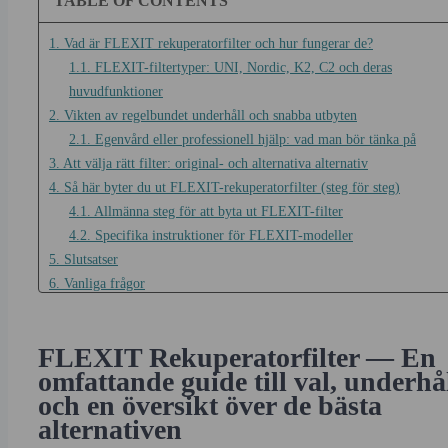
TABLE OF CONTENTS
1. Vad är FLEXIT rekuperatorfilter och hur fungerar de?
1.1. FLEXIT-filtertyper: UNI, Nordic, K2, C2 och deras
huvudfunktioner
2. Vikten av regelbundet underhåll och snabba utbyten
2.1. Egenvård eller professionell hjälp: vad man bör tänka på
3. Att välja rätt filter: original- och alternativa alternativ
4. Så här byter du ut FLEXIT-rekuperatorfilter (steg för steg)
4.1. Allmänna steg för att byta ut FLEXIT-filter
4.2. Specifika instruktioner för FLEXIT-modeller
5. Slutsatser
6. Vanliga frågor
6.1. Hur ofta bör FLEXIT värmeväxlarfilter bytas?
6.2. Är alternativa filter lika effektiva som original FLEXIT-filter
FLEXIT Rekuperatorfilter — En
6.3. Hur avgör jag vilken FLEXIT-filtermodell jag behöver?
omfattande guide till val, underhå
6.4. Vilka är farorna med att inte byta filter i tid?
och en översikt över de bästa
alternativen