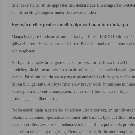
filter säkerställer att de uppfyller den deklarerade filtreringseffektivitete
och tillförlitligt fungerar under den avsedda tiden.
Egenvård eller professionell hjälp: vad man bör tänka på
Många husägare funderar på om de ska byta filter i FLEXIT-värmeväxl
själva eller om de ska anlita specialister. Båda alternativen har sina styrk
och svagheter.
Att byta filter själv är en ganska enkel process för de flesta FLEXIT-
modeller, särskilt nyare system som är utformade med användarvänlighet
åtanke. På så sätt kan du spara pengar på underhåll och reagera snabbt n
filtren blir igensatta. Att byta filter själv kräver dock åtminstone minima
kunskap om ditt ventilationssystem, val av rätt filter och att du följer
grundläggande säkerhetsregler.
Professionell hjälp säkerställer att arbetet utförs korrekt, enligt tillverka
rekommendationer. Specialister kommer inte bara att byta ut filtren, uta
även kontrollera systemets allmänna skick, identifiera potentiella probl
och utföra nödvändig rengöring. Detta gäller särskilt för mer komplexa