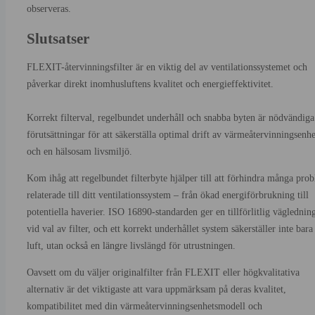
observeras.
Slutsatser
FLEXIT-återvinningsfilter är en viktig del av ventilationssystemet och
påverkar direkt inomhusluftens kvalitet och energieffektivitet.
Korrekt filterval, regelbundet underhåll och snabba byten är nödvändiga
förutsättningar för att säkerställa optimal drift av värmeåtervinningsenh
och en hälsosam livsmiljö.
Kom ihåg att regelbundet filterbyte hjälper till att förhindra många pro
relaterade till ditt ventilationssystem – från ökad energiförbrukning till
potentiella haverier. ISO 16890-standarden ger en tillförlitlig väglednin
vid val av filter, och ett korrekt underhållet system säkerställer inte bara
luft, utan också en längre livslängd för utrustningen.
Oavsett om du väljer originalfilter från FLEXIT eller högkvalitativa
alternativ är det viktigaste att vara uppmärksam på deras kvalitet,
kompatibilitet med din värmeåtervinningsenhetsmodell och