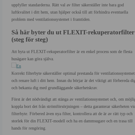
uppfyller standarderna. Rätt val av filter säkerställer inte bara god
luftkvalitet i ditt hem, utan hjälper också till att förhindra eventuella
problem med ventilationssystemet i framtiden.
Så här byter du ut FLEXIT-rekuperatorfilter
(steg för steg)
Att byta ut FLEXIT-rekuperatorfilter är en enkel process som de flesta
husägare kan göra själva.
Korrekt filterbyte säkerställer optimal prestanda för ventilationssystemet
och renare luft i ditt hem. Innan du börjar är det viktigt att förbereda di
och bekanta dig med grundläggande säkerhetskrav.
Först är det nödvändigt att stänga av ventilationssystemet och, om möjli
koppla bort det från strömförsörjningen – detta garanterar säkerheten vi
filterbyte. Förbered även nya filter, kontrollera att de är av rätt typ och
storlek för din FLEXIT-modell och ha en dammsugare och en trasa till
hands för rengöring.