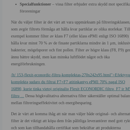
Specialfunktioner
– vissa filter erbjuder extra skydd mot specifik
föroreningar
När du väljer filter är det värt att vara uppmärksam på filtreringsklassen
som avgör filtrets förmåga att hålla kvar partiklar av olika storlekar. Til
exempel kommer filter av klass F7 (eller klass ePM1 enligt ISO 16890) 
hålla kvar minst 70 % av de finaste partiklarna mindre än 1 μm, inklusi
bakterier, mögelsporer och fint pollen. Filter av högre klass (F8, F9) ge
ännu bättre skydd, men kan minska luftflödet något och öka
energiförbrukningen.
/lt/ 153-flexit-econordic-filtru-komplektas-270x242x95.html">Efektyvų
komplektą sudaro du filtrai F7+F7 atitinkantys ePM1 70% pagal ISO
16890, kurie tinka vietoj originalių Flexit ECONORDIC filtrų. F7 ir M
filtrų ...
Dessa högkvalitativa alternativa filter säkerställer optimal balan
mellan filtreringseffektivitet och energibesparing.
Det är värt att komma ihåg att när man väljer både original- och alterna
filter är det viktigt att köpa dem från pålitliga leverantörer med gott ryk
och som kan tillhandahålla certifikat som bekräftar att produkterna