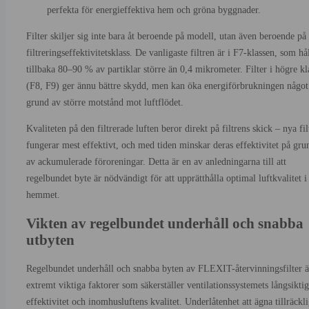
perfekta för energieffektiva hem och gröna byggnader.
Filter skiljer sig inte bara åt beroende på modell, utan även beroende på
filtreringseffektivitetsklass. De vanligaste filtren är i F7-klassen, som hå
tillbaka 80–90 % av partiklar större än 0,4 mikrometer. Filter i högre kl
(F8, F9) ger ännu bättre skydd, men kan öka energiförbrukningen något
grund av större motstånd mot luftflödet.
Kvaliteten på den filtrerade luften beror direkt på filtrens skick – nya fil
fungerar mest effektivt, och med tiden minskar deras effektivitet på gru
av ackumulerade föroreningar. Detta är en av anledningarna till att
regelbundet byte är nödvändigt för att upprätthålla optimal luftkvalitet i
hemmet.
Vikten av regelbundet underhåll och snabba
utbyten
Regelbundet underhåll och snabba byten av FLEXIT-återvinningsfilter ä
extremt viktiga faktorer som säkerställer ventilationssystemets långsikti
effektivitet och inomhusluftens kvalitet. Underlåtenhet att ägna tillräckl