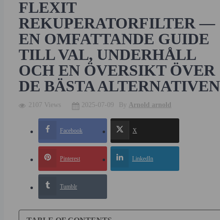
FLEXIT
REKUPERATORFILTER —
EN OMFATTANDE GUIDE
TILL VAL, UNDERHÅLL
OCH EN ÖVERSIKT ÖVER
DE BÄSTA ALTERNATIVEN
2107 Views
2025-07-09
By
Arnold arnold
Facebook
X
Pinterest
LinkedIn
Tumblr