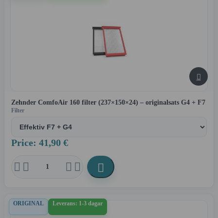

Zehnder ComfoAir 160 filter (237×150×24) – originalsats G4 + F7
Filter
Price: 41,90 €





ORIGINAL
Leverans: 1-3 dagar