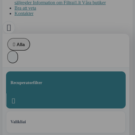
säljregler
Information om Filtrai1.lt
Våra butiker
Bra att veta
Kontakter


Alla
Recuperatorfilter

Valikliai