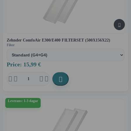

Zehnder ComfoAir E300/E400 FILTERSET (500X156X22)
Filter
Price: 15,99 €





Leverans: 1-3 dagar