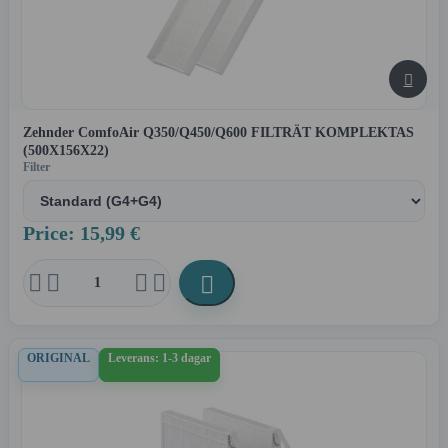

Zehnder ComfoAir Q350/Q450/Q600 FILTRÄT KOMPLEKTAS
(500X156X22)
Filter
Price: 15,99 €





ORIGINAL
Leverans: 1-3 dagar