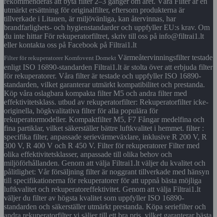
rekommenderas att byta filter 2–3 gånger om året. Våra Filter är en
utmärkt ersättning för originalfilter, eftersom produkterna är
tillverkade i Litauen, är miljövänliga, kan återvinnas, har
brandfarlighets- och hygienstandarder och uppfyller EU:s krav. Om
du inte hittar För rekuperatorfiltret, skriv till oss på info@filtrai1.lt
eller kontakta oss på Facebook på Filtrai1.lt
Värmeåtervinningsfilter testade
Filter för rekuperatorer Komfovent Domekt
enligt ISO 16890-standarden Filtrai1.lt är stolta över att erbjuda filter
för rekuperatorer. Våra filter är testade och uppfyller ISO 16890-
standarden, vilket garanterar utmärkt kompatibilitet och prestanda.
Köp våra oslagbara kompakta filter M5 och andra filter med
effektivitetsklass. utbud av rekuperatorfilter: Rekuperatorfilter icke-
originella, högkvalitativa filter för alla populära för
rekuperatormodeller. Kompaktfilter M5, F7 Fångar medelfina och
fina partiklar, vilket säkerställer bättre luftkvalitet i hemmet. filter :
specifika filter, anpassade serievärmeväxlare, inklusive R 200 V, R
300 V, R 400 V och R 450 V. Filter för rekuperatorer Filter med
olika effektivitetsklasser, anpassade till olika behov och
miljöförhållanden. Genom att välja Filtrai1.lt väljer du kvalitet och
pålitlighet: Vår försäljning filter är noggrant tillverkade med hänsyn
till specifikationerna för rekuperatorer för att uppnå bästa möjliga
luftkvalitet och rekuperatoreffektivitet. Genom att välja Filtrai1.lt
väljer du filter av högsta kvalitet som uppfyller ISO 16890-
standarden och säkerställer utmärkt prestanda. Köpa seriefilter och
andra rekuperatorfilter vi säljer till ett bra pris, vilket garanterar bästa