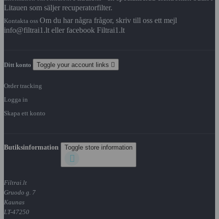
Litauen som säljer recuperatorfilter.
Om du har några frågor, skriv till oss ett mejl
Kontakta oss
info@filtrai1.lt eller facebook Filtrai1.lt
Ditt konto
Toggle your account links

Order tracking
Logga in
Skapa ett konto
Butiksinformation
Toggle store information

Filtrai.lt
Gruodo g. 7
Kaunas
LT-47250