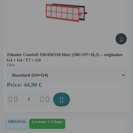

Zehnder ComfoD 350/450/550 filter (500×197×16,5) – originalset
G4 + G4 / F7 + G4
Filter
Price: 44,90 €





ORIGINAL
Leverans: 1-3 dagar