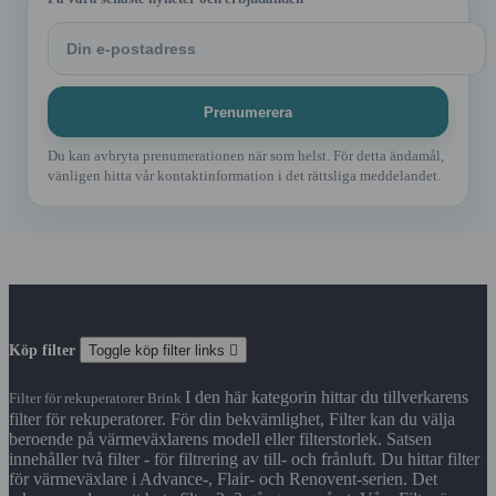
Du kan avbryta prenumerationen när som helst. För detta ändamål,
vänligen hitta vår kontaktinformation i det rättsliga meddelandet.
Köp filter
Toggle köp filter links

I den här kategorin hittar du tillverkarens
Filter för rekuperatorer Brink
filter för rekuperatorer. För din bekvämlighet, Filter kan du välja
beroende på värmeväxlarens modell eller filterstorlek. Satsen
innehåller två filter - för filtrering av till- och frånluft. Du hittar filter
för värmeväxlare i Advance-, Flair- och Renovent-serien. Det