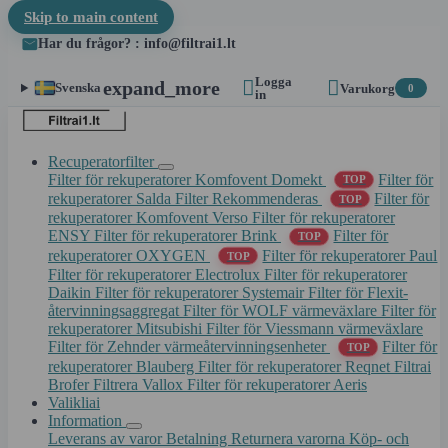
Skip to main content
Har du frågor? : info@filtrai1.lt
Logga


expand_more
Svenska
Varukorg
0
in
Recuperatorfilter
Filter för rekuperatorer Komfovent Domekt
Filter för
TOP
rekuperatorer Salda
Filter Rekommenderas
Filter för
TOP
rekuperatorer Komfovent Verso
Filter för rekuperatorer
ENSY
Filter för rekuperatorer Brink
Filter för
TOP
rekuperatorer OXYGEN
Filter för rekuperatorer Paul
TOP
Filter för rekuperatorer Electrolux
Filter för rekuperatorer
Daikin
Filter för rekuperatorer Systemair
Filter för Flexit-
återvinningsaggregat
Filter för WOLF värmeväxlare
Filter för
rekuperatorer Mitsubishi
Filter för Viessmann värmeväxlare
Filter för Zehnder värmeåtervinningsenheter
Filter för
TOP
rekuperatorer Blauberg
Filter för rekuperatorer Reqnet
Filtrai
Brofer
Filtrera Vallox
Filter för rekuperatorer Aeris
Valikliai
Information
Leverans av varor
Betalning
Returnera varorna
Köp- och