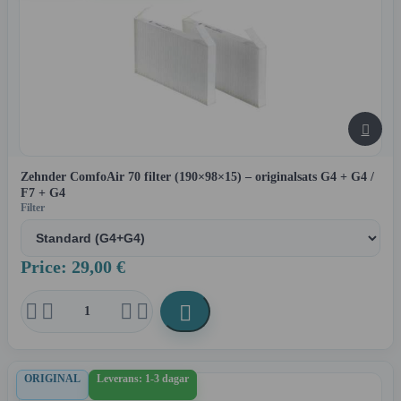

Zehnder ComfoAir 70 filter (190×98×15) – originalsats G4 + G4 /
F7 + G4
Filter
Price: 29,00 €





ORIGINAL
Leverans: 1-3 dagar