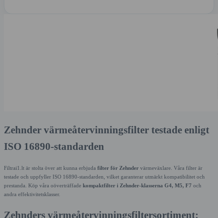
Zehnder värmeåtervinningsfilter testade enligt
ISO 16890-standarden
Filtrai1.lt är stolta över att kunna erbjuda
filter för Zehnder
värmeväxlare. Våra filter är
testade och uppfyller ISO 16890-standarden, vilket garanterar utmärkt kompatibilitet och
prestanda. Köp våra oöverträffade
kompaktfilter i Zehnder-klasserna G4, M5, F7
och
andra effektivitetsklasser.
Zehnders värmeåtervinningsfiltersortiment: