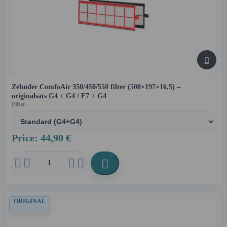

Zehnder ComfoAir 350/450/550 filter (500×197×16,5) –
originalsats G4 + G4 / F7 + G4
Filter
Price: 44,90 €





ORIGINAL