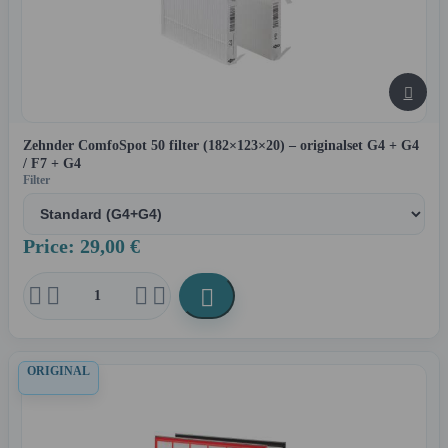

Zehnder ComfoSpot 50 filter (182×123×20) – originalset G4 + G4
/ F7 + G4
Filter
Price: 29,00 €





ORIGINAL