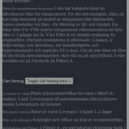
snabb leverans!
I den här kategorin hittar du
Filter för rekuperatorer Systemair
tillverkarens filter för rekuperatorer. För din bekvämlighet, filter, du
kan välja beroende på modell av rekuperator eller filterstorlek.
Satsen innehåller två filter - för filtrering av till- och frånluft. Du
hittar filter För VSR-seriens rekuperatorer rekommenderas att byta
filter 2–3 gånger per år. Våra Filter är en utmärkt ersättning för
originalfilter, eftersom produkterna är tillverkade i Litauen, är
miljövänliga, kan återvinnas, har brandfarlighets- och
hygienstandarder och uppfyller EU:s krav. Om du inte hittar ett filter
till din Brink-återvinningsenhet, skriv till oss på info@filtrai1.lt eller
kontakta oss på Facebook på Filtrai1.lt.
Vårt företag
Toggle vårt företag links

Priser och leveransvillkor för varor i filtrai1.lt-
Leverans av varor
butiken. Land. Leveranspris till paketautomaten från (exklusive
moms) Leveranspris till hemmet
Retur av varor| Leverans i Litauen 1-2 dagar
Returnera varorna
Köpregler och villkor vid köp av recuperatorfilter.
Köp- och säljregler
Filtrai1.lt - en specialiserad elektronisk butik i
Information om Filtrai1.lt