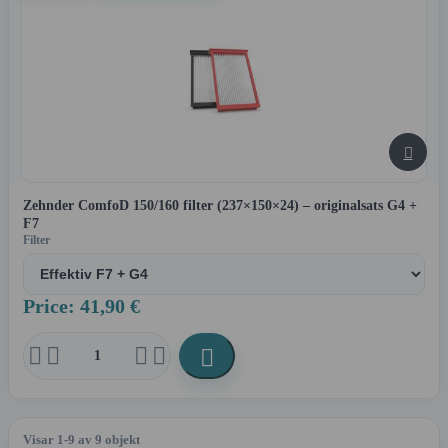

Zehnder ComfoD 150/160 filter (237×150×24) – originalsats G4 +
F7
Filter
Price: 41,90 €





Visar 1-9 av 9 objekt