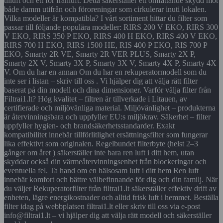
tilluft och ett för frånluft. Detta säkerställer ett omfattande skydd mot
både damm utifrån och föroreningar som cirkulerar inuti lokalen.
Vilka modeller är kompatibla? I vårt sortiment hittar du filter som
passar till följande populära modeller: RIRS 200 V EKO, RIRS 300
V EKO, RIRS 350 P EKO, RIRS 400 H EKO, RIRS 400 V EKO,
RIRS 700 H EKO, RIRS 1500 HE, RIS 400 P EKO, RIS 700 P
EKO, Smarty 2R VE, Smarty 2R VER PLUS, Smarty 2X P,
Smarty 2X V, Smarty 3X P, Smarty 3X V, Smarty 4X P, Smarty 4X
V. Om du har en annan Om du har en rekuperatormodell som du
inte ser i listan – skriv till oss . Vi hjälper dig att välja rätt filter
baserat på din modell och dina dimensioner. Varför välja filter från
Filtrai1.lt? Hög kvalitet – filtren är tillverkade i Litauen, av
certifierade och miljövänliga material. Miljövänlighet – produkterna
är återvinningsbara och uppfyller EU:s miljökrav. Säkerhet – filter
uppfyller hygien- och brandsäkerhetsstandarder. Exakt
kompatibilitet innebär tillförlitlighet ersättningsfilter som fungerar
lika effektivt som originalen. Regelbundet filterbyte (helst 2–3
gånger om året ) säkerställer inte bara ren luft i ditt hem, utan
skyddar också din värmeåtervinningsenhet från blockeringar och
eventuella fel. Ta hand om en hälsosam luft i ditt hem Ren luft
innebär komfort och bättre välbefinnande för dig och din familj. När
du väljer Rekuperatorfilter från filtrai1.lt säkerställer effektiv drift av
enheten, lägre energikostnader och alltid frisk luft i hemmet. Beställa
filter idag på webbplatsen filtrai1.lt eller skriv till oss via e-post
info@filtrai1.lt – vi hjälper dig att välja rätt modell och säkerställer