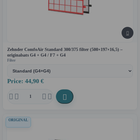

Zehnder ComfoAir Standard 300/375 filter (500×197×16,5) –
originalsats G4 + G4 / F7 + G4
Filter
Price: 44,90 €





ORIGINAL