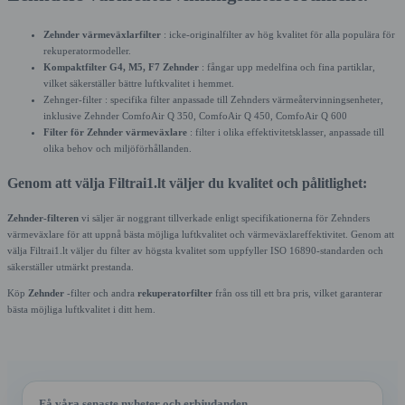
Zehnder värmeväxlarfilter
: icke-originalfilter av hög kvalitet för alla populära för
rekuperatormodeller.
Kompaktfilter G4, M5, F7 Zehnder
: fångar upp medelfina och fina partiklar,
vilket säkerställer bättre luftkvalitet i hemmet.
Zehnger-filter
: specifika filter anpassade till Zehnders värmeåtervinningsenheter,
inklusive Zehnder ComfoAir Q 350, ComfoAir Q 450, ComfoAir Q 600
Filter för Zehnder värmeväxlare
: filter i olika effektivitetsklasser, anpassade till
olika behov och miljöförhållanden.
Genom att välja Filtrai1.lt väljer du kvalitet och pålitlighet:
Zehnder-filteren
vi säljer är noggrant tillverkade enligt specifikationerna för Zehnders
värmeväxlare för att uppnå bästa möjliga luftkvalitet och värmeväxlareffektivitet. Genom att
välja Filtrai1.lt väljer du filter av högsta kvalitet som uppfyller ISO 16890-standarden och
säkerställer utmärkt prestanda.
Köp
Zehnder
-filter och andra
rekuperatorfilter
från oss till ett bra pris, vilket garanterar
bästa möjliga luftkvalitet i ditt hem.
Få våra senaste nyheter och erbjudanden