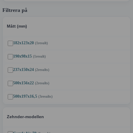
Filtrera på
Mått (mm)
182x123x20
(1
result
)
190x98x15
(1
result
)
237x150x24
(2
results
)
500x156x22
(2
results
)
500x197x16,5
(3
results
)
Zehnder-modellen