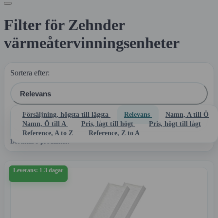
Filter för Zehnder
värmeåtervinningsenheter
Sortera efter:
Relevans
Försäljning, högsta till lägsta
Relevans
Namn, A till Ö

Filtrera
Namn, Ö till A
Pris, lågt till högt
Pris, högt till lågt
Reference, A to Z
Reference, Z to A
Det finns 9 produkter.
Leverans: 1-3 dagar