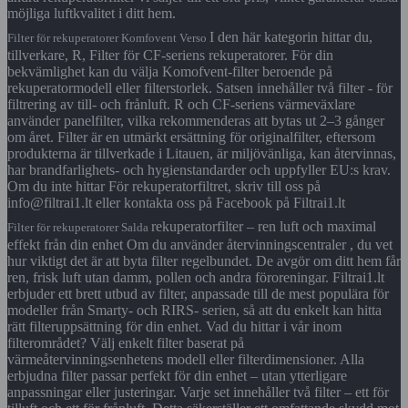
möjliga luftkvalitet i ditt hem.
I den här kategorin hittar du,
Filter för rekuperatorer Komfovent Verso
tillverkare, R, Filter för CF-seriens rekuperatorer. För din
bekvämlighet kan du välja Komofvent-filter beroende på
rekuperatormodell eller filterstorlek. Satsen innehåller två filter - för
filtrering av till- och frånluft. R och CF-seriens värmeväxlare
använder panelfilter, vilka rekommenderas att bytas ut 2–3 gånger
om året. Filter är en utmärkt ersättning för originalfilter, eftersom
produkterna är tillverkade i Litauen, är miljövänliga, kan återvinnas,
har brandfarlighets- och hygienstandarder och uppfyller EU:s krav.
Om du inte hittar För rekuperatorfiltret, skriv till oss på
info@filtrai1.lt eller kontakta oss på Facebook på Filtrai1.lt
rekuperatorfilter – ren luft och maximal
Filter för rekuperatorer Salda
effekt från din enhet Om du använder återvinningscentraler , du vet
hur viktigt det är att byta filter regelbundet. De avgör om ditt hem får
ren, frisk luft utan damm, pollen och andra föroreningar. Filtrai1.lt
erbjuder ett brett utbud av filter, anpassade till de mest populära för
modeller från Smarty- och RIRS- serien, så att du enkelt kan hitta
rätt filteruppsättning för din enhet. Vad du hittar i vår inom
filterområdet? Välj enkelt filter baserat på
värmeåtervinningsenhetens modell eller filterdimensioner. Alla
erbjudna filter passar perfekt för din enhet – utan ytterligare
anpassningar eller justeringar. Varje set innehåller två filter – ett för