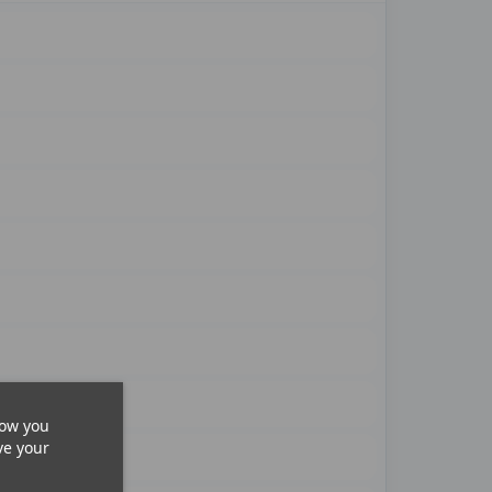
how you
ve your