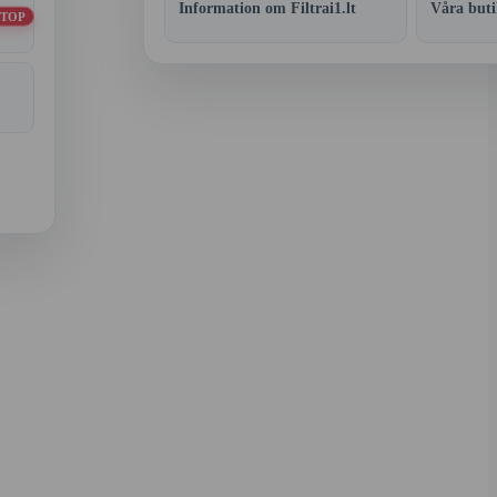
Information om Filtrai1.lt
Våra buti
TOP