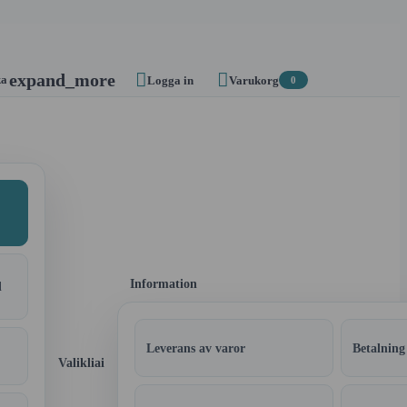


expand_more
ka
Logga in
Varukorg
0
Information
l
Leverans av varor
Betalning
Valikliai