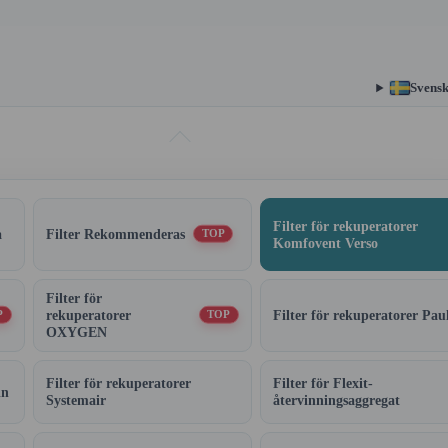
Svens
Filter för rekuperatorer
a
Filter Rekommenderas
TOP
Komfovent Verso
Filter för
rekuperatorer
Filter för rekuperatorer Pau
P
TOP
OXYGEN
Filter för rekuperatorer
Filter för Flexit-
in
Systemair
återvinningsaggregat