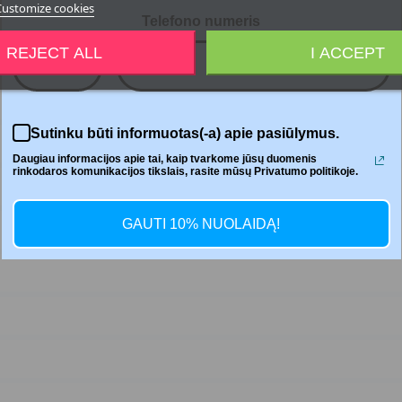
Customize cookies
Telefono numeris
REJECT ALL
I ACCEPT
+370
Sutinku būti informuotas(-a) apie pasiūlymus.
Daugiau informacijos apie tai, kaip tvarkome jūsų duomenis
rinkodaros komunikacijos tikslais, rasite mūsų Privatumo politikoje.
GAUTI 10% NUOLAIDĄ!