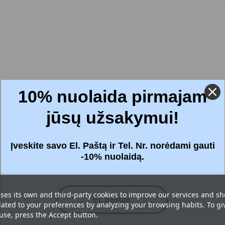
10% nuolaida pirmajam
jūsų užsakymui!
Įveskite savo El. Paštą ir Tel. Nr. norėdami gauti
-10% nuolaidą.
ses its own and third-party cookies to improve our services and s
lated to your preferences by analyzing your browsing habits. To gi
 use, press the Accept button.