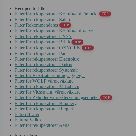
Recuperatorfilter
Filter för rekuperatorer Komfovent Domekt
TOP
Filter för rekuperatorer Salda
Filter Rekommenderas
TOP
Filter för rekuperatorer Komfovent Verso
Filter för rekuperatorer ENSY
Filter för rekuperatorer Brink
TOP
Filter för rekuperatorer OXYGEN
TOP
Filter för rekuperatorer Paul
Filter för rekuperatorer Electrolux
Filter för rekuperatorer Daikin
Filter för rekuperatorer Systemair
Filter för Flexit-återvinningsaggregat
Filter för WOLF värmeväxlare
Filter för rekuperatorer Mitsubishi
Filter för Viessmann värmeväxlare
Filter för Zehnder värmeåtervinningsenheter
TOP
Filter för rekuperatorer Blauberg
Filter för rekuperatorer Reqnet
Filtrai Brofer
Filtrera Vallox
Filter för rekuperatorer Aeris
Information