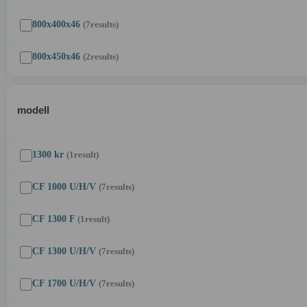
800x400x46
(7
results
)
800x450x46
(2
results
)
modell
1300 kr
(1
result
)
CF 1000 U/H/V
(7
results
)
CF 1300 F
(1
result
)
CF 1300 U/H/V
(7
results
)
CF 1700 U/H/V
(7
results
)