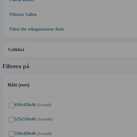
Filtrera Vallox
Filter för rekuperatorer Aeris
Valikliai
Filtrera på
Mått (mm)
410x420x46
(1
result
)
525x510x46
(3
results
)
550x420x46
(1
result
)