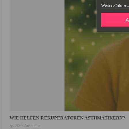
Weitere Inform
A
WIE HELFEN REKUPERATOREN ASTHMATIKERN?
2067 Ansichten