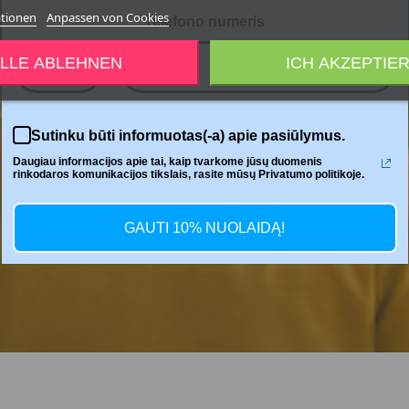
ationen
Anpassen von Cookies
Telefono numeris
LLE ABLEHNEN
ICH AKZEPTIE
+370
Sutinku būti informuotas(-a) apie pasiūlymus.
Daugiau informacijos apie tai, kaip tvarkome jūsų duomenis
rinkodaros komunikacijos tikslais, rasite mūsų Privatumo politikoje.
GAUTI 10% NUOLAIDĄ!