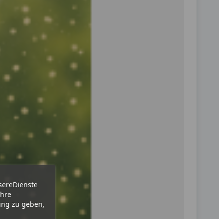
sereDienste
Ihre
ung zu geben,