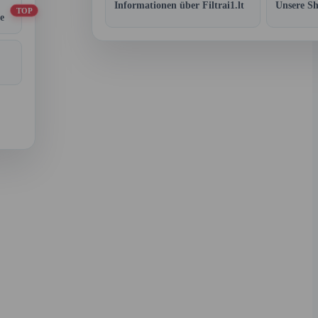
Informationen über Filtrai1.lt
Unsere S
TOP
e