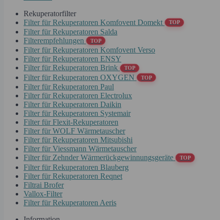
Rekuperatorfilter
Filter für Rekuperatoren Komfovent Domekt
TOP
Filter für Rekuperatoren Salda
Filterempfehlungen
TOP
Filter für Rekuperatoren Komfovent Verso
Filter für Rekuperatoren ENSY
Filter für Rekuperatoren Brink
TOP
Filter für Rekuperatoren OXYGEN
TOP
Filter für Rekuperatoren Paul
Filter für Rekuperatoren Electrolux
Filter für Rekuperatoren Daikin
Filter für Rekuperatoren Systemair
Filter für Flexit-Rekuperatoren
Filter für WOLF Wärmetauscher
Filter für Rekuperatoren Mitsubishi
Filter für Viessmann Wärmetauscher
Filter für Zehnder Wärmerückgewinnungsgeräte
TOP
Filter für Rekuperatoren Blauberg
Filter für Rekuperatoren Reqnet
Filtrai Brofer
Vallox-Filter
Filter für Rekuperatoren Aeris
Information