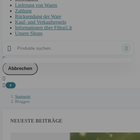
Lieferung von Waren
Zahlung
Rücksendung der Ware
Kauf- und Verkaufsregeln
Informationen über Filtrai1.lt
Unsere Shops



Abbrechen


0
Startseite
Bloggen
NEUESTE BEITRÄGE