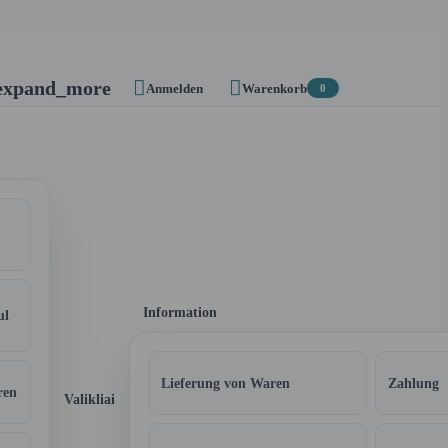


expand_more
Anmelden
Warenkorb
0
Information
ul
Lieferung von Waren
Zahlung
ren
Valikliai