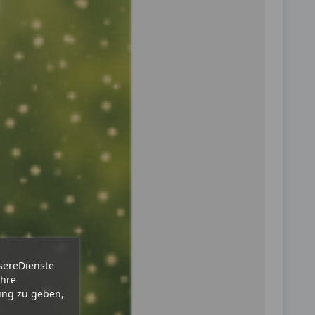
sereDienste
Ihre
ung zu geben,