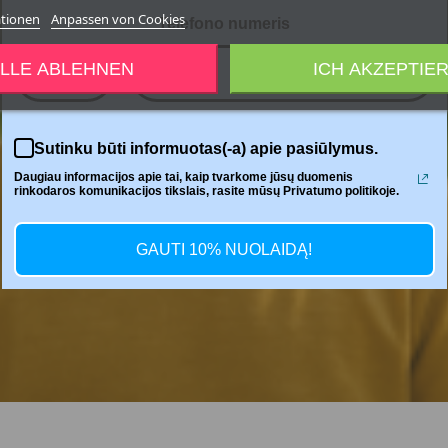
ationen
Anpassen von Cookies
Telefono numeris
LLE ABLEHNEN
ICH AKZEPTIE
+370
Sutinku būti informuotas(-a) apie pasiūlymus.
Daugiau informacijos apie tai, kaip tvarkome jūsų duomenis
rinkodaros komunikacijos tikslais, rasite mūsų Privatumo politikoje.
GAUTI 10% NUOLAIDĄ!