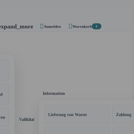


expand_more
Anmelden
Warenkorb
0
Information
ul
Lieferung von Waren
Zahlung
ren
Valikliai