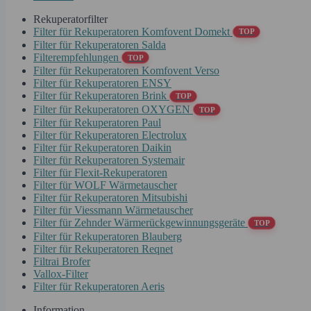
Rekuperatorfilter
Filter für Rekuperatoren Komfovent Domekt
TOP
Filter für Rekuperatoren Salda
Filterempfehlungen
TOP
Filter für Rekuperatoren Komfovent Verso
Filter für Rekuperatoren ENSY
Filter für Rekuperatoren Brink
TOP
Filter für Rekuperatoren OXYGEN
TOP
Filter für Rekuperatoren Paul
Filter für Rekuperatoren Electrolux
Filter für Rekuperatoren Daikin
Filter für Rekuperatoren Systemair
Filter für Flexit-Rekuperatoren
Filter für WOLF Wärmetauscher
Filter für Rekuperatoren Mitsubishi
Filter für Viessmann Wärmetauscher
Filter für Zehnder Wärmerückgewinnungsgeräte
TOP
Filter für Rekuperatoren Blauberg
Filter für Rekuperatoren Reqnet
Filtrai Brofer
Vallox-Filter
Filter für Rekuperatoren Aeris
Information