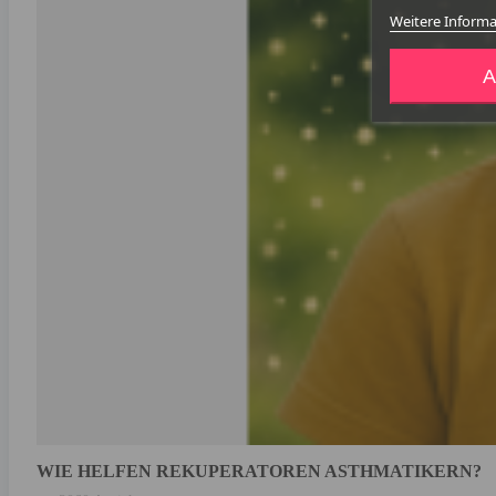
Weitere Inform
A
WIE HELFEN REKUPERATOREN ASTHMATIKERN?