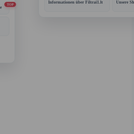
Informationen über Filtrai1.lt
Unsere S
TOP
e