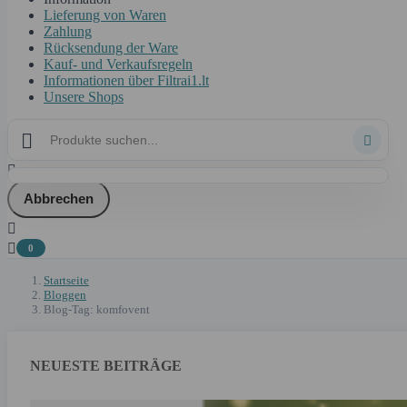
Lieferung von Waren
Zahlung
Rücksendung der Ware
Kauf- und Verkaufsregeln
Informationen über Filtrai1.lt
Unsere Shops



Abbrechen


0
Startseite
Bloggen
Blog-Tag: komfovent
NEUESTE BEITRÄGE