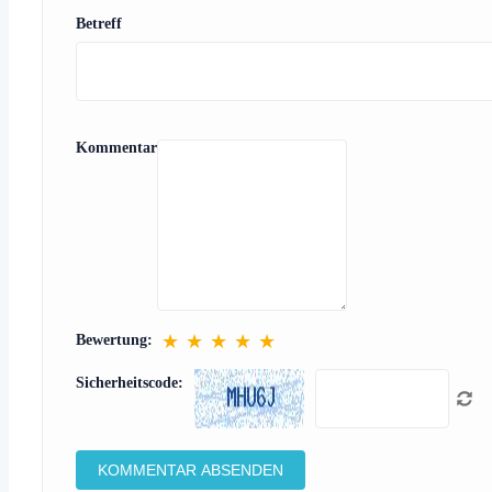
Betreff
Kommentar
★
★
★
★
★
Bewertung:
Sicherheitscode: