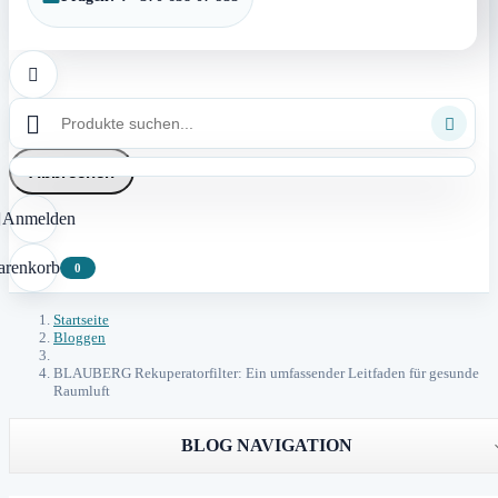



Abbrechen
Anmelden

renkorb
0
Startseite
Bloggen
BLAUBERG Rekuperatorfilter: Ein umfassender Leitfaden für gesunde
Raumluft
BLOG NAVIGATION