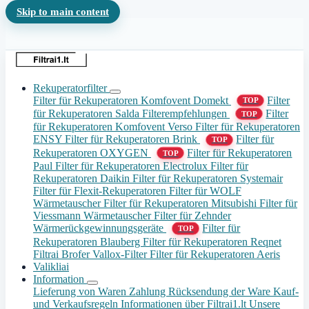
Skip to main content
Rekuperatorfilter
Filter für Rekuperatoren Komfovent Domekt
Filter
TOP
für Rekuperatoren Salda
Filterempfehlungen
Filter
TOP
für Rekuperatoren Komfovent Verso
Filter für Rekuperatoren
ENSY
Filter für Rekuperatoren Brink
Filter für
TOP
Rekuperatoren OXYGEN
Filter für Rekuperatoren
TOP
Paul
Filter für Rekuperatoren Electrolux
Filter für
Rekuperatoren Daikin
Filter für Rekuperatoren Systemair
Filter für Flexit-Rekuperatoren
Filter für WOLF
Wärmetauscher
Filter für Rekuperatoren Mitsubishi
Filter für
Viessmann Wärmetauscher
Filter für Zehnder
Wärmerückgewinnungsgeräte
Filter für
TOP
Rekuperatoren Blauberg
Filter für Rekuperatoren Reqnet
Filtrai Brofer
Vallox-Filter
Filter für Rekuperatoren Aeris
Valikliai
Information
Lieferung von Waren
Zahlung
Rücksendung der Ware
Kauf-
und Verkaufsregeln
Informationen über Filtrai1.lt
Unsere