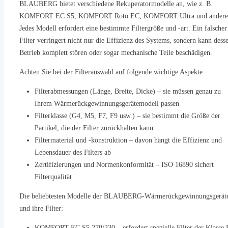
BLAUBERG bietet verschiedene Rekuperatormodelle an, wie z. B.
KOMFORT EC S5, KOMFORT Roto EC, KOMFORT Ultra und andere
Jedes Modell erfordert eine bestimmte Filtergröße und -art. Ein falscher
Filter verringert nicht nur die Effizienz des Systems, sondern kann dess
Betrieb komplett stören oder sogar mechanische Teile beschädigen.
Achten Sie bei der Filterauswahl auf folgende wichtige Aspekte:
Filterabmessungen (Länge, Breite, Dicke) – sie müssen genau zu
Ihrem Wärmerückgewinnungsgerätemodell passen
Filterklasse (G4, M5, F7, F9 usw.) – sie bestimmt die Größe der
Partikel, die der Filter zurückhalten kann
Filtermaterial und -konstruktion – davon hängt die Effizienz und
Lebensdauer des Filters ab
Zertifizierungen und Normenkonformität – ISO 16890 sichert
Filterqualität
Die beliebtesten Modelle der BLAUBERG-Wärmerückgewinnungsgerät
und ihre Filter:
KOMFORT EC S5 270/230 – erfordert spezielle Filter der Klasse 