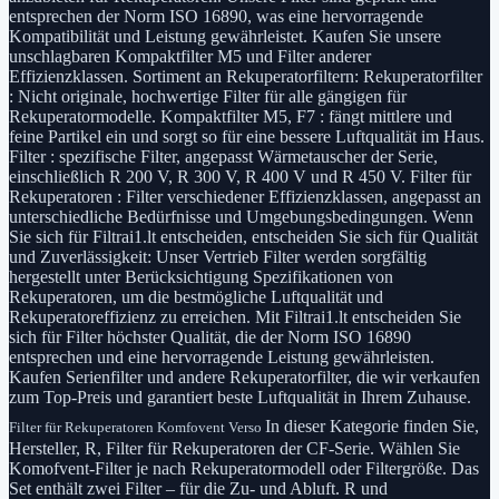
entsprechen der Norm ISO 16890, was eine hervorragende
Kompatibilität und Leistung gewährleistet. Kaufen Sie unsere
unschlagbaren Kompaktfilter M5 und Filter anderer
Effizienzklassen. Sortiment an Rekuperatorfiltern: Rekuperatorfilter
: Nicht originale, hochwertige Filter für alle gängigen für
Rekuperatormodelle. Kompaktfilter M5, F7 : fängt mittlere und
feine Partikel ein und sorgt so für eine bessere Luftqualität im Haus.
Filter : spezifische Filter, angepasst Wärmetauscher der Serie,
einschließlich R 200 V, R 300 V, R 400 V und R 450 V. Filter für
Rekuperatoren : Filter verschiedener Effizienzklassen, angepasst an
unterschiedliche Bedürfnisse und Umgebungsbedingungen. Wenn
Sie sich für Filtrai1.lt entscheiden, entscheiden Sie sich für Qualität
und Zuverlässigkeit: Unser Vertrieb Filter werden sorgfältig
hergestellt unter Berücksichtigung Spezifikationen von
Rekuperatoren, um die bestmögliche Luftqualität und
Rekuperatoreffizienz zu erreichen. Mit Filtrai1.lt entscheiden Sie
sich für Filter höchster Qualität, die der Norm ISO 16890
entsprechen und eine hervorragende Leistung gewährleisten.
Kaufen Serienfilter und andere Rekuperatorfilter, die wir verkaufen
zum Top-Preis und garantiert beste Luftqualität in Ihrem Zuhause.
In dieser Kategorie finden Sie,
Filter für Rekuperatoren Komfovent Verso
Hersteller, R, Filter für Rekuperatoren der CF-Serie. Wählen Sie
Komofvent-Filter je nach Rekuperatormodell oder Filtergröße. Das
Set enthält zwei Filter – für die Zu- und Abluft. R und