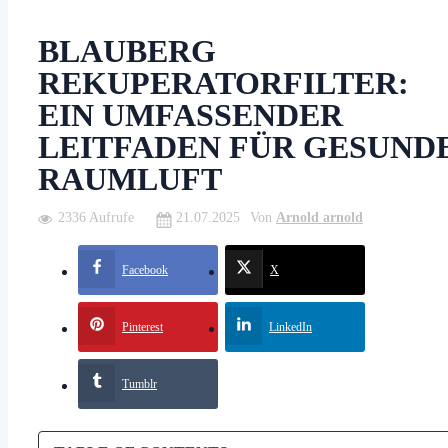
BLAUBERG
REKUPERATORFILTER:
EIN UMFASSENDER
LEITFADEN FÜR GESUND
RAUMLUFT
2336 Aufrufe
21.07.2025
Von
Arnold arnold
Facebook
X
Pinterest
LinkedIn
Tumblr