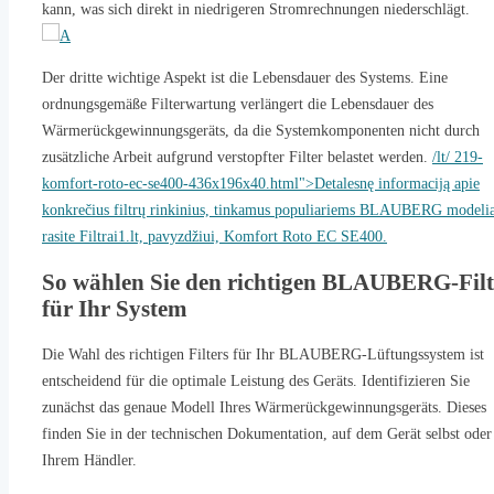
kann, was sich direkt in niedrigeren Stromrechnungen niederschlägt.
Der dritte wichtige Aspekt ist die Lebensdauer des Systems. Eine
ordnungsgemäße Filterwartung verlängert die Lebensdauer des
Wärmerückgewinnungsgeräts, da die Systemkomponenten nicht durch
zusätzliche Arbeit aufgrund verstopfter Filter belastet werden.
/lt/ 219-
komfort-roto-ec-se400-436x196x40.html">Detalesnę informaciją apie
konkrečius filtrų rinkinius, tinkamus populiariems BLAUBERG modeli
rasite Filtrai1.lt, pavyzdžiui, Komfort Roto EC SE400.
So wählen Sie den richtigen BLAUBERG-Filt
für Ihr System
Die Wahl des richtigen Filters für Ihr BLAUBERG-Lüftungssystem ist
entscheidend für die optimale Leistung des Geräts. Identifizieren Sie
zunächst das genaue Modell Ihres Wärmerückgewinnungsgeräts. Dieses
finden Sie in der technischen Dokumentation, auf dem Gerät selbst oder
Ihrem Händler.