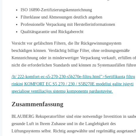
ISO 16890-Zertifizierungskennzeichnung
Filterklasse und Abmessungen deutlich angeben
Professionelle Verpackung mit Herstellerinformationen
Qualitätsgarantie und Rückgaberecht
Vorsicht vor gefälschten Filtern, die Ihr Rückgewinnungssystem
beschädigen können. Verdächtig billige Filter, ohne ordnungsgemäße
Kennzeichnung oder in minderwertiger Verpackung verkauft, erfüllen of
nicht die erforderlichen Standards und können zu Systemausfällen führe
/lt/ 222-komfort-ec-s5-270-230-s5b270e-filtru.html">Sertifikuotą filtrų
rinkinį KOMFORT EC S5 270 / 230 / S5B270E modeliui galite įsigyti
specialiose ventiliacijos sistemų komponentų parduotuvėse.
Zusammenfassung
BLAUBERG Rekuperatorfilter sind eine notwendige Investition in saube
gesunde Luft in Ihrem Zuhause und in die Langlebigkeit des
Lüftungssystems selbst. Richtig ausgewählte und regelmäßig ausgetausc