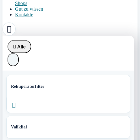
Shops
Gut zu wissen
Kontakte


Alle
Rekuperatorfilter

Valikliai