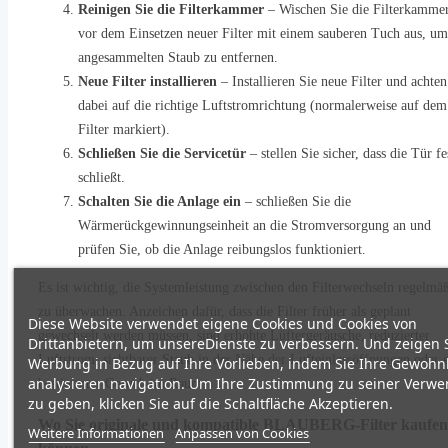
Reinigen Sie die Filterkammer
– Wischen Sie die Filterkamme
vor dem Einsetzen neuer Filter mit einem sauberen Tuch aus, um
angesammelten Staub zu entfernen.
Neue Filter installieren
– Installieren Sie neue Filter und achten
dabei auf die richtige Luftstromrichtung (normalerweise auf dem
Filter markiert).
Schließen Sie die Servicetür
– stellen Sie sicher, dass die Tür fe
schließt.
Schalten Sie die Anlage ein
– schließen Sie die
Wärmerückgewinnungseinheit an die Stromversorgung an und
prüfen Sie, ob die Anlage reibungslos funktioniert.
Es ist wichtig, die Systemleistung zwischen den Filterwechseln regelmä
zu überwachen. Anzeichen dafür, dass die Filter früher als geplant
Diese Website verwendet eigene Cookies und Cookies von
gewechselt werden müssen, sind erhöhte Lüftergeräusche, reduzierter
Drittanbietern, um unsereDienste zu verbessern. Und zeigen 
Luftstrom, sichtbarer Staub in der Nähe der Lufteinlassöffnungen oder 
Werbung in Bezug auf Ihre Vorlieben, indem Sie Ihre Gewohn
analysieren navigation. Um Ihre Zustimmung zu seiner Verw
bestimmter Geruch im Raum.
zu geben, klicken Sie auf die Schaltfläche Akzeptieren.
Wo Sie originale und kompatible BLAUBERG-Filter kaufen
Weitere Informationen
Anpassen von Cookies