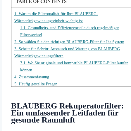
TABLE OF CONTENTS
1. Warum die Filterqualität für Ihre BLAUBERG-
Wärmerückgewinnungseinheit wichtig ist
1.1. Gesundheits- und Effizienzvorteile durch regelmäßigen
Filterwechsel
2. So wählen Sie den richtigen BLAUBERG-Filter für Ihr System
3. Schritt für Schritt: Austausch und Wartung von BLAUBERG
Wärmerückgewinnungsfiltern
3.1. Wo Sie originale und kompatible BLAUBERG-Filter kaufen
können
4. Zusammenfassung
5. Häufig gestellte Fragen
5.1. Wie oft müssen BLAUBERG Wärmetauscherfilter gewechselt
werden?
BLAUBERG Rekuperatorfilter:
5.2. Sind nach ISO 16890 geprüfte Filter besser für BLAUBERG-
Ein umfassender Leitfaden für
Systeme geeignet?
gesunde Raumluft
5.3. Wie finde ich die richtige Filtergröße für mein spezielles
BLAUBERG-Modell?