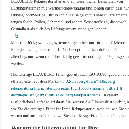
BLAUBERG Rekuperatorfilter sind ein wesentlicher Bestandteil von
5.4. Kann ich BLAUBERG-Filter reinigen und wiederverwenden?
Lüftungssystemen mit Wärmerückgewinnung und sorgen dafür, dass nur
5.5. Wo kann ich in Litauen zuverlässige BLAUBERG-
saubere, hochwertige Luft in Ihr Zuhause gelangt. Diese Filterelemente
Rekuperatorfilter online kaufen?
fangen Staub, Pollen, Schimmel und andere Schadstoffe ab, die sowohl 
Gesundheit als auch das Lüftungssystem schädigen können.
Moderne Rückgewinnungssysteme sorgen nicht nur für eine effiziente
Energienutzung, sondern auch für eine optimale Raumluftqualität –
allerdings nur, wenn die Filter richtig gewartet und regelmäßig ausgetau
werden.
Hochwertige BLAUBERG-Filter, geprüft nach ISO 16890, gehören zu 
effizientesten auf dem Markt.
/lt/ 32-blauberg-filtrai">Blauberg
rekuperatorių filtrai, ištestuoti pagal ISO 16890 standartą. Filtrai1.lt
didžiuojasi siūlydama filtrus Blauberg rekuperatoriams.
In diesem
ausführlichen Leitfaden erfahren Sie, warum die Filterqualität wichtig is
wie Sie die richtigen Filter für Ihren Rekuperator auswählen, wie Sie si
warten und austauschen und wo Sie zuverlässige Produkte kaufen könne
Warum die Filterqualität für Ihre