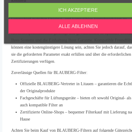
können
ICH AKZEPTIERE
Bei der Auswahl von BLAUBERG-Wärmetauscherfiltern ist es wichtig,
Unterschied zwischen Original- und kompatiblen Fremdprodukten zu
ALLE ABLEHNEN
kennen. Original BLAUBERG-Filter werden exakt nach den
Herstellerspezifikationen gefertigt und gewährleisten so optimale Leistu
Ihres Systems und die Einhaltung Ihrer Garantie. Kompatible Fremdfilt
können eine kostengünstigere Lösung sein, achten Sie jedoch darauf, da
sie die geforderten Parameter exakt erfüllen und über die erforderlichen
Zertifizierungen verfügen.
Zuverlässige Quellen für BLAUBERG-Filter:
Offizielle BLAUBERG-Vertreter in Litauen – garantieren die Echt
der Originalprodukte
Fachgeschäfte für Lüftungsgeräte – bieten oft sowohl Original- als
auch kompatible Filter an
Zertifizierte Online-Shops – bequemer Filterkauf mit Lieferung n
Hause
Achten Sie beim Kauf von BLAUBERG-Filtern auf folgende Gütezeich