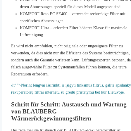
deren Abmessungen speziell für dieses Modell angepasst sind
KOMFORT Roto EC SE400 – verwendet rechteckige Filter mit
spezifischen Abmessungen
KOMFORT Ultra – erfordert Filter höherer Klasse für maximale
Luftreinigung
Es wird nicht empfohlen, nicht originale oder ungeeignete Filter zu
verwenden, da dies nicht nur die Effizienz des Systems beeinträchtigen,
sondern auch die Garantie verletzen kann. Lüftungsexperten betonen, da
falsch ausgewählte Filter zu Systemausfällen führen können, die teure
Reparaturen erfordern.
/lt/ ">Norint lengvai išsirinkti ir įsigyti tinkamus filtrus, galite apsilanky
rekuperatorių filtrai internetu su greitu pristatymu bet kur Lietuvoje.
Schritt für Schritt: Austausch und Wartung
von BLAUBERG
Wärmerückgewinnungsfiltern
Der regelmäßige Austausch der BLAUBERG-Rekuperatorfilter ist