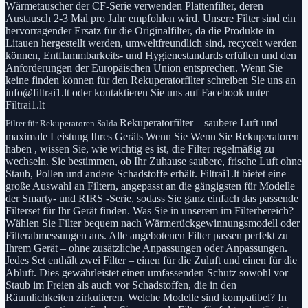
Wärmetauscher der CF-Serie verwenden Plattenfilter, deren
Austausch 2-3 Mal pro Jahr empfohlen wird. Unsere Filter sind ein
hervorragender Ersatz für die Originalfilter, da die Produkte in
Litauen hergestellt werden, umweltfreundlich sind, recycelt werden
können, Entflammbarkeits- und Hygienestandards erfüllen und den
Anforderungen der Europäischen Union entsprechen. Wenn Sie
keine finden können für den Rekuperatorfilter schreiben Sie uns an
info@filtrai1.lt oder kontaktieren Sie uns auf Facebook unter
Filtrai1.lt
Rekuperatorfilter – saubere Luft und
Filter für Rekuperatoren Salda
maximale Leistung Ihres Geräts Wenn Sie Wenn Sie Rekuperatoren
haben , wissen Sie, wie wichtig es ist, die Filter regelmäßig zu
wechseln. Sie bestimmen, ob Ihr Zuhause saubere, frische Luft ohne
Staub, Pollen und andere Schadstoffe erhält. Filtrai1.lt bietet eine
große Auswahl an Filtern, angepasst an die gängigsten für Modelle
der Smarty- und RIRS -Serie, sodass Sie ganz einfach das passende
Filterset für Ihr Gerät finden. Was Sie in unserem im Filterbereich?
Wählen Sie Filter bequem nach Wärmerückgewinnungsmodell oder
Filterabmessungen aus. Alle angebotenen Filter passen perfekt zu
Ihrem Gerät – ohne zusätzliche Anpassungen oder Anpassungen.
Jedes Set enthält zwei Filter – einen für die Zuluft und einen für die
Abluft. Dies gewährleistet einen umfassenden Schutz sowohl vor
Staub im Freien als auch vor Schadstoffen, die in den
Räumlichkeiten zirkulieren. Welche Modelle sind kompatibel? In