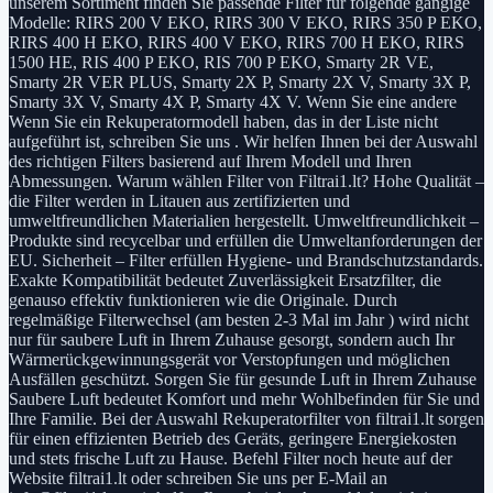
unserem Sortiment finden Sie passende Filter für folgende gängige
Modelle: RIRS 200 V EKO, RIRS 300 V EKO, RIRS 350 P EKO,
RIRS 400 H EKO, RIRS 400 V EKO, RIRS 700 H EKO, RIRS
1500 HE, RIS 400 P EKO, RIS 700 P EKO, Smarty 2R VE,
Smarty 2R VER PLUS, Smarty 2X P, Smarty 2X V, Smarty 3X P,
Smarty 3X V, Smarty 4X P, Smarty 4X V. Wenn Sie eine andere
Wenn Sie ein Rekuperatormodell haben, das in der Liste nicht
aufgeführt ist, schreiben Sie uns . Wir helfen Ihnen bei der Auswahl
des richtigen Filters basierend auf Ihrem Modell und Ihren
Abmessungen. Warum wählen Filter von Filtrai1.lt? Hohe Qualität –
die Filter werden in Litauen aus zertifizierten und
umweltfreundlichen Materialien hergestellt. Umweltfreundlichkeit –
Produkte sind recycelbar und erfüllen die Umweltanforderungen der
EU. Sicherheit – Filter erfüllen Hygiene- und Brandschutzstandards.
Exakte Kompatibilität bedeutet Zuverlässigkeit Ersatzfilter, die
genauso effektiv funktionieren wie die Originale. Durch
regelmäßige Filterwechsel (am besten 2-3 Mal im Jahr ) wird nicht
nur für saubere Luft in Ihrem Zuhause gesorgt, sondern auch Ihr
Wärmerückgewinnungsgerät vor Verstopfungen und möglichen
Ausfällen geschützt. Sorgen Sie für gesunde Luft in Ihrem Zuhause
Saubere Luft bedeutet Komfort und mehr Wohlbefinden für Sie und
Ihre Familie. Bei der Auswahl Rekuperatorfilter von filtrai1.lt sorgen
für einen effizienten Betrieb des Geräts, geringere Energiekosten
und stets frische Luft zu Hause. Befehl Filter noch heute auf der
Website filtrai1.lt oder schreiben Sie uns per E-Mail an