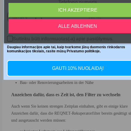
Telefono numeris
Filter der Klasse G4
– alle 3–4 Monate
ICH AKZEPTIERE
Filter der Klasse M5
– alle 4–6 Monate
+370
Filter der Klasse F7
– alle 6–9 Monate
Filter der Klasse F9
– alle 9–12 Monate
ALLE ABLEHNEN
Diese Bereiche können jedoch je nach verschiedenen Faktoren variieren,
Sutinku būti informuotas(-a) apie pasiūlymus.
darunter:
Daugiau informacijos apie tai, kaip tvarkome jūsų duomenis rinkodaros
komunikacijos tikslais, rasite mūsų Privatumo politikoje.
Lage der Häuser oder Gebäude (Stadtzentrum vs. Vororte)
Nutzungsintensität der Räumlichkeiten
GAUTI 10% NUOLAIDĄ!
Haustiere bleiben zu Hause
saisonale Faktoren (Pollensaison, Heizsaison)
Bau- oder Renovierungsarbeiten in der Nähe
Anzeichen dafür, dass es Zeit ist, den Filter zu wechseln
Auch wenn Sie keinen strengen Zeitplan einhalten, gibt es einige klare
Anzeichen dafür, dass die REQNET-Rekuperatorfilter bereits gesättigt s
und ausgetauscht werden müssen: