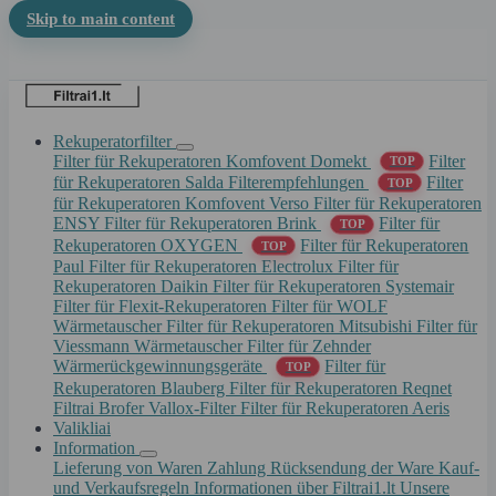
Skip to main content
Rekuperatorfilter
Filter für Rekuperatoren Komfovent Domekt
Filter
TOP
für Rekuperatoren Salda
Filterempfehlungen
Filter
TOP
für Rekuperatoren Komfovent Verso
Filter für Rekuperatoren
ENSY
Filter für Rekuperatoren Brink
Filter für
TOP
Rekuperatoren OXYGEN
Filter für Rekuperatoren
TOP
Paul
Filter für Rekuperatoren Electrolux
Filter für
Rekuperatoren Daikin
Filter für Rekuperatoren Systemair
Filter für Flexit-Rekuperatoren
Filter für WOLF
Wärmetauscher
Filter für Rekuperatoren Mitsubishi
Filter für
Viessmann Wärmetauscher
Filter für Zehnder
Wärmerückgewinnungsgeräte
Filter für
TOP
Rekuperatoren Blauberg
Filter für Rekuperatoren Reqnet
Filtrai Brofer
Vallox-Filter
Filter für Rekuperatoren Aeris
Valikliai
Information
Lieferung von Waren
Zahlung
Rücksendung der Ware
Kauf-
und Verkaufsregeln
Informationen über Filtrai1.lt
Unsere