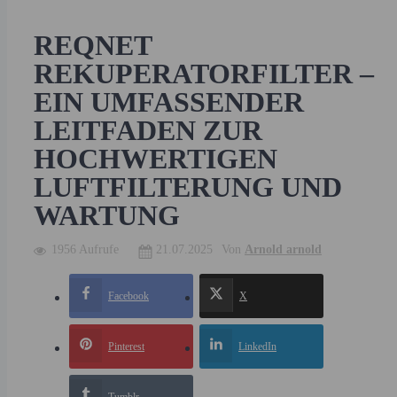
REQNET
REKUPERATORFILTER –
EIN UMFASSENDER
LEITFADEN ZUR
HOCHWERTIGEN
LUFTFILTERUNG UND
WARTUNG
1956 Aufrufe
21.07.2025
Von
Arnold arnold
Facebook
X
Pinterest
LinkedIn
Tumblr