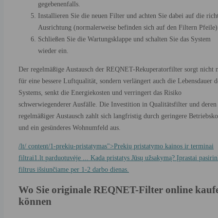
gegebenenfalls.
Installieren Sie die neuen Filter und achten Sie dabei auf die rich
Ausrichtung (normalerweise befinden sich auf den Filtern Pfeile)
Schließen Sie die Wartungsklappe und schalten Sie das System
wieder ein.
Der regelmäßige Austausch der REQNET-Rekuperatorfilter sorgt nicht 
für eine bessere Luftqualität, sondern verlängert auch die Lebensdauer d
Systems, senkt die Energiekosten und verringert das Risiko
schwerwiegenderer Ausfälle. Die Investition in Qualitätsfilter und deren
regelmäßiger Austausch zahlt sich langfristig durch geringere Betriebsko
und ein gesünderes Wohnumfeld aus.
/lt/ content/1-prekiu-pristatymas">Prekių pristatymo kainos ir terminai
filtrai1.lt parduotuvėje ... Kada pristatys Jūsų užsakymą? Įprastai pasiri
filtrus išsiunčiame per 1-2 darbo dienas.
Wo Sie originale REQNET-Filter online kauf
können