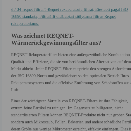
/lt/ 34-reqnet-filtrai">Reqnet rekuperatorių filtrai, ištestuoti pagal ISO
16890 standartą. Filtrai1.lt didžiuojasi siūlydama filtrus Reqnet
rekuperatoriams.
Was zeichnet REQNET-
Wärmerückgewinnungsfilter aus?
REQNET Rekuperatorfilter bieten eine außergewöhnliche Kombination 
Qualität und Effizienz, die sie von herkömmlichen Alternativen auf dem
Markt abhebt. Jeder REQNET-Filter entspricht den strengen Anforderu
der ISO 16890-Norm und gewährleistet so den optimalen Betrieb Ihres
Rekuperatorsystems und die effektive Entfernung von Schadstoffen aus 
Luft.
Einer der wichtigsten Vorteile von REQNET-Filtern ist ihre Fähigkeit,
extrem feine Partikel zu reinigen. Im Gegensatz zu billigeren, nicht
standardisierten Filtern können REQNET-Produkte nicht nur groben Sta
sondern auch Mikrostaub, Pollen, Bakterien und andere schädliche Parti
deren Größe nur wenige Mikrometer erreicht, effektiv einfangen. Dies i