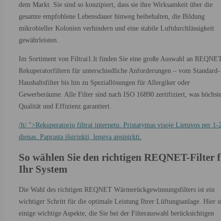
dem Markt. Sie sind so konzipiert, dass sie ihre Wirksamkeit über die
gesamte empfohlene Lebensdauer hinweg beibehalten, die Bildung
mikrobieller Kolonien verhindern und eine stabile Luftdurchlässigkeit
gewährleisten.
Im Sortiment von Filtrai1.lt finden Sie eine große Auswahl an REQNE
Rekuperatorfiltern für unterschiedliche Anforderungen – vom Standard-
Haushaltsfilter bis hin zu Speziallösungen für Allergiker oder
Gewerberäume. Alle Filter sind nach ISO 16890 zertifiziert, was höchst
Qualität und Effizienz garantiert.
/lt/ ">Rekuperatorių filtrai internetu. Pristatymas visoje Lietuvos per 1-
dienas. Paprasta išsirinkti, lengva apsipirkti.
So wählen Sie den richtigen REQNET-Filter 
Ihr System
Die Wahl des richtigen REQNET Wärmerückgewinnungsfilters ist ein
wichtiger Schritt für die optimale Leistung Ihrer Lüftungsanlage. Hier s
einige wichtige Aspekte, die Sie bei der Filterauswahl berücksichtigen