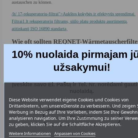
austauschen zu können.
/lt/ 17-rekuperatoriu-filtrai">Aukštos kokybės ir efektyvūs sprendimai.
Filtrai1.lt rekuperatorių filtrams, siūlo platų produktų asortimentą,
atitinkantį ISO 16890 standartą.
Wie oft sollten REQNET-Wärmetauscherfilte
gewechselt werden?
10% nuolaida pirmajam j
Ein regelmäßiger Filterwechselplan ist einer der wichtigsten Aspekte für
užsakymui!
den effizienten Betrieb des Rekuperationssystems und eine gesunde
Luftqualität im Haus. REQNET-Rekuperatorfilter sind zwar von hoher
Įveskite savo El. Paštą ir Tel. Nr. norėdami gaut
Qualität, verstopfen aber mit der Zeit durch eingeschlossene Schadstoffe
nuolaidą.
und verlieren ihre Wirksamkeit.
Diese Website verwendet eigene Cookies und Cookies von
Empfohlene Austauschintervalle
Drittanbietern, um unsereDienste zu verbessern. Und zeigen 
Werbung in Bezug auf Ihre Vorlieben, indem Sie Ihre Gewohn
Basierend auf den Empfehlungen der Hersteller und den Erfahrungen v
analysieren navigation. Um Ihre Zustimmung zu seiner Verw
Heizungs-, Lüftungs- und Klimatechnikern werden folgende
zu geben, klicken Sie auf die Schaltfläche Akzeptieren.
Austauschintervalle empfohlen:
Weitere Informationen
Anpassen von Cookies