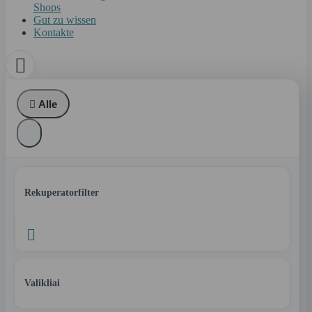
Shops
Gut zu wissen
Kontakte


Alle
Rekuperatorfilter

Valikliai