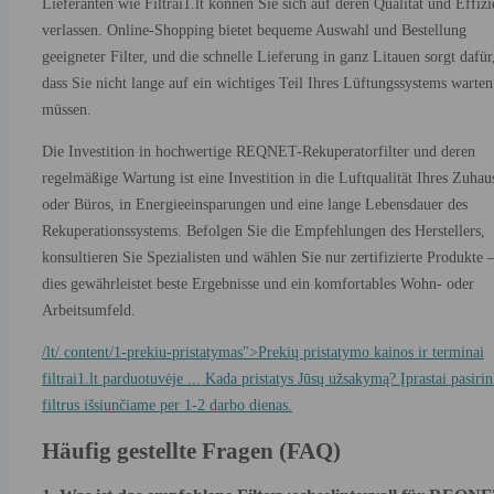
Lieferanten wie Filtrai1.lt können Sie sich auf deren Qualität und Effiz
verlassen. Online-Shopping bietet bequeme Auswahl und Bestellung
geeigneter Filter, und die schnelle Lieferung in ganz Litauen sorgt dafür
dass Sie nicht lange auf ein wichtiges Teil Ihres Lüftungssystems warten
müssen.
Die Investition in hochwertige REQNET-Rekuperatorfilter und deren
regelmäßige Wartung ist eine Investition in die Luftqualität Ihres Zuhau
oder Büros, in Energieeinsparungen und eine lange Lebensdauer des
Rekuperationssystems. Befolgen Sie die Empfehlungen des Herstellers,
konsultieren Sie Spezialisten und wählen Sie nur zertifizierte Produkte 
dies gewährleistet beste Ergebnisse und ein komfortables Wohn- oder
Arbeitsumfeld.
/lt/ content/1-prekiu-pristatymas">Prekių pristatymo kainos ir terminai
filtrai1.lt parduotuvėje ... Kada pristatys Jūsų užsakymą? Įprastai pasiri
filtrus išsiunčiame per 1-2 darbo dienas.
Häufig gestellte Fragen (FAQ)