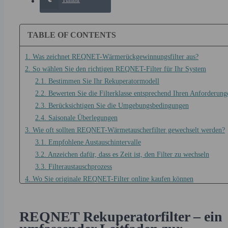
TABLE OF CONTENTS
1. Was zeichnet REQNET-Wärmerückgewinnungsfilter aus?
2. So wählen Sie den richtigen REQNET-Filter für Ihr System
2.1. Bestimmen Sie Ihr Rekuperatormodell
2.2. Bewerten Sie die Filterklasse entsprechend Ihren Anforderung
2.3. Berücksichtigen Sie die Umgebungsbedingungen
2.4. Saisonale Überlegungen
3. Wie oft sollten REQNET-Wärmetauscherfilter gewechselt werden?
3.1. Empfohlene Austauschintervalle
3.2. Anzeichen dafür, dass es Zeit ist, den Filter zu wechseln
3.3. Filteraustauschprozess
4. Wo Sie originale REQNET-Filter online kaufen können
4.1. Zuverlässige Lieferanten in Litauen
4.2. So erkennen Sie originale REQNET-Filter
REQNET Rekuperatorfilter – ein
4.3. Bestell- und Lieferprozess
4.4. Garantie- und Rückgaberecht