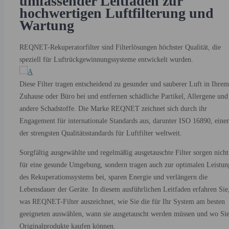
umfassender Leitfaden zur
hochwertigen Luftfilterung und
5. Schlussfolgerungen
Wartung
6. Häufig gestellte Fragen (FAQ)
6.1. 1. Was ist das empfohlene Filterwechselintervall für REQNET
REQNET-Rekuperatorfilter sind Filterlösungen höchster Qualität, die
Wärmetauscher?
speziell für Luftrückgewinnungssysteme entwickelt wurden.
6.2. 2. Wie kann ich sicherstellen, dass ich einen originalen
REQNET-Filter kaufe?
Diese Filter tragen entscheidend zu gesunder und sauberer Luft in Ihrem
6.3. 3. Sind REQNET-Filter für alle
Zuhause oder Büro bei und entfernen schädliche Partikel, Allergene und
Lüftungs-/Rückgewinnungssysteme geeignet?
andere Schadstoffe. Die Marke REQNET zeichnet sich durch ihr
6.4. 4. Warum ist die ISO 16890-Zertifizierung für Filter wichtig?
Engagement für internationale Standards aus, darunter ISO 16890, eine
6.5. 5. Kann ich den Filter der REQNET-
der strengsten Qualitätsstandards für Luftfilter weltweit.
Wärmerückgewinnungseinheit selbst wechseln?
Sorgfältig ausgewählte und regelmäßig ausgetauschte Filter sorgen nicht
für eine gesunde Umgebung, sondern tragen auch zur optimalen Leistun
des Rekuperationssystems bei, sparen Energie und verlängern die
Lebensdauer der Geräte. In diesem ausführlichen Leitfaden erfahren Sie
was REQNET-Filter auszeichnet, wie Sie die für Ihr System am besten
geeigneten auswählen, wann sie ausgetauscht werden müssen und wo Si
Originalprodukte kaufen können.