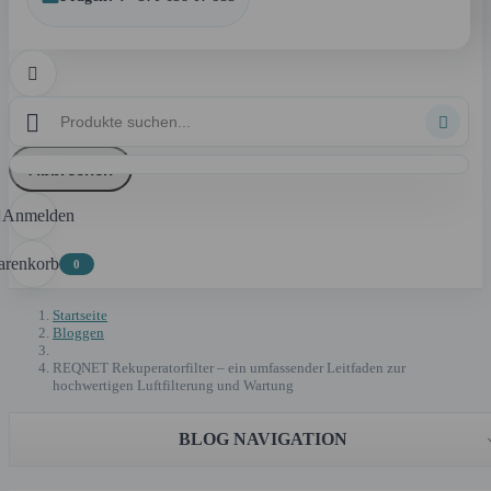



Abbrechen
Anmelden

renkorb
0
Startseite
Bloggen
REQNET Rekuperatorfilter – ein umfassender Leitfaden zur
hochwertigen Luftfilterung und Wartung
BLOG NAVIGATION