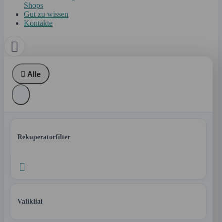
Shops
Gut zu wissen
Kontakte


Alle
Rekuperatorfilter

Valikliai