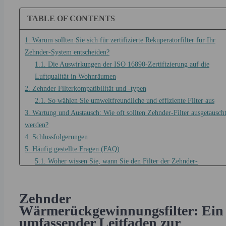
TABLE OF CONTENTS
1. Warum sollten Sie sich für zertifizierte Rekuperatorfilter für Ihr
Zehnder-System entscheiden?
1.1. Die Auswirkungen der ISO 16890-Zertifizierung auf die
Luftqualität in Wohnräumen
2. Zehnder Filterkompatibilität und -typen
2.1. So wählen Sie umweltfreundliche und effiziente Filter aus
3. Wartung und Austausch: Wie oft sollten Zehnder-Filter ausgetausch
werden?
4. Schlussfolgerungen
5. Häufig gestellte Fragen (FAQ)
5.1. Woher wissen Sie, wann Sie den Filter der Zehnder-
Wärmerückgewinnungseinheit wechseln müssen?
5.2. Sind alle Zehnder Wärmerückgewinnungsfilter nach ISO 168
Zehnder
geprüft?
Wärmerückgewinnungsfilter: Ein
5.3. Können ökologische oder „grüne“ Filter die Leistung von
umfassender Leitfaden zur
Standardfiltern erreichen?