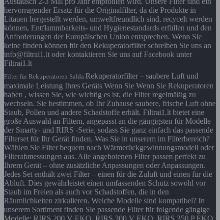
Austausch 2-3 Mal pro Jahr empfohlen wird. Unsere Filter sind ein
hervorragender Ersatz für die Originalfilter, da die Produkte in
Litauen hergestellt werden, umweltfreundlich sind, recycelt werden
können, Entflammbarkeits- und Hygienestandards erfüllen und den
Anforderungen der Europäischen Union entsprechen. Wenn Sie
keine finden können für den Rekuperatorfilter schreiben Sie uns an
info@filtrai1.lt oder kontaktieren Sie uns auf Facebook unter
Filtrai1.lt
Rekuperatorfilter – saubere Luft und
Filter für Rekuperatoren Salda
maximale Leistung Ihres Geräts Wenn Sie Wenn Sie Rekuperatoren
haben , wissen Sie, wie wichtig es ist, die Filter regelmäßig zu
wechseln. Sie bestimmen, ob Ihr Zuhause saubere, frische Luft ohne
Staub, Pollen und andere Schadstoffe erhält. Filtrai1.lt bietet eine
große Auswahl an Filtern, angepasst an die gängigsten für Modelle
der Smarty- und RIRS -Serie, sodass Sie ganz einfach das passende
Filterset für Ihr Gerät finden. Was Sie in unserem im Filterbereich?
Wählen Sie Filter bequem nach Wärmerückgewinnungsmodell oder
Filterabmessungen aus. Alle angebotenen Filter passen perfekt zu
Ihrem Gerät – ohne zusätzliche Anpassungen oder Anpassungen.
Jedes Set enthält zwei Filter – einen für die Zuluft und einen für die
Abluft. Dies gewährleistet einen umfassenden Schutz sowohl vor
Staub im Freien als auch vor Schadstoffen, die in den
Räumlichkeiten zirkulieren. Welche Modelle sind kompatibel? In
unserem Sortiment finden Sie passende Filter für folgende gängige
Modelle: RIRS 200 V EKO, RIRS 300 V EKO, RIRS 350 P EKO,