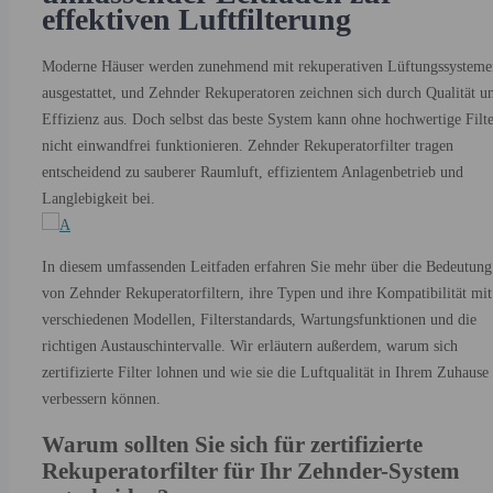
effektiven Luftfilterung
5.4. Welche Größe oder Art von Ersatzfilter sollte ich für meinen
Zehnder ComfoAir Q350 verwenden?
Moderne Häuser werden zunehmend mit rekuperativen Lüftungssysteme
5.5. Ist es sicher, Zehnder-Filter selbst auszutauschen, oder sollte i
ausgestattet, und Zehnder Rekuperatoren zeichnen sich durch Qualität u
einen Fachmann hinzuziehen?
Effizienz aus. Doch selbst das beste System kann ohne hochwertige Filt
nicht einwandfrei funktionieren. Zehnder Rekuperatorfilter tragen
entscheidend zu sauberer Raumluft, effizientem Anlagenbetrieb und
Langlebigkeit bei.
In diesem umfassenden Leitfaden erfahren Sie mehr über die Bedeutung
von Zehnder Rekuperatorfiltern, ihre Typen und ihre Kompatibilität mit
verschiedenen Modellen, Filterstandards, Wartungsfunktionen und die
richtigen Austauschintervalle. Wir erläutern außerdem, warum sich
zertifizierte Filter lohnen und wie sie die Luftqualität in Ihrem Zuhause
verbessern können.
Warum sollten Sie sich für zertifizierte
Rekuperatorfilter für Ihr Zehnder-System