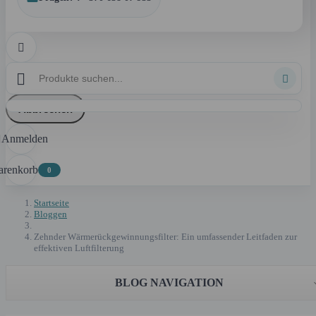



Abbrechen
Anmelden

renkorb
0
Startseite
Bloggen
Zehnder Wärmerückgewinnungsfilter: Ein umfassender Leitfaden zur
effektiven Luftfilterung
BLOG NAVIGATION