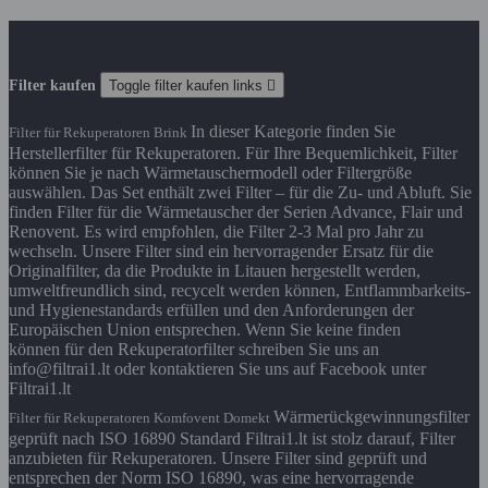
Filter kaufen
Toggle filter kaufen links

In dieser Kategorie finden Sie
Filter für Rekuperatoren Brink
Herstellerfilter für Rekuperatoren. Für Ihre Bequemlichkeit, Filter
können Sie je nach Wärmetauschermodell oder Filtergröße
auswählen. Das Set enthält zwei Filter – für die Zu- und Abluft. Sie
finden Filter für die Wärmetauscher der Serien Advance, Flair und
Renovent. Es wird empfohlen, die Filter 2-3 Mal pro Jahr zu
wechseln. Unsere Filter sind ein hervorragender Ersatz für die
Originalfilter, da die Produkte in Litauen hergestellt werden,
umweltfreundlich sind, recycelt werden können, Entflammbarkeits-
und Hygienestandards erfüllen und den Anforderungen der
Europäischen Union entsprechen. Wenn Sie keine finden
können für den Rekuperatorfilter schreiben Sie uns an
info@filtrai1.lt oder kontaktieren Sie uns auf Facebook unter
Filtrai1.lt
Wärmerückgewinnungsfilter
Filter für Rekuperatoren Komfovent Domekt
geprüft nach ISO 16890 Standard Filtrai1.lt ist stolz darauf, Filter
anzubieten für Rekuperatoren. Unsere Filter sind geprüft und
entsprechen der Norm ISO 16890, was eine hervorragende