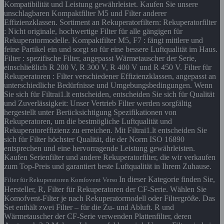
Kompatibilität und Leistung gewährleistet. Kaufen Sie unsere
unschlagbaren Kompaktfilter M5 und Filter anderer
Effizienzklassen. Sortiment an Rekuperatorfiltern: Rekuperatorfilter
: Nicht originale, hochwertige Filter für alle gängigen für
Rekuperatormodelle. Kompaktfilter M5, F7 : fängt mittlere und
feine Partikel ein und sorgt so für eine bessere Luftqualität im Haus.
Filter : spezifische Filter, angepasst Wärmetauscher der Serie,
einschließlich R 200 V, R 300 V, R 400 V und R 450 V. Filter für
Rekuperatoren : Filter verschiedener Effizienzklassen, angepasst an
unterschiedliche Bedürfnisse und Umgebungsbedingungen. Wenn
Sie sich für Filtrai1.lt entscheiden, entscheiden Sie sich für Qualität
und Zuverlässigkeit: Unser Vertrieb Filter werden sorgfältig
hergestellt unter Berücksichtigung Spezifikationen von
Rekuperatoren, um die bestmögliche Luftqualität und
Rekuperatoreffizienz zu erreichen. Mit Filtrai1.lt entscheiden Sie
sich für Filter höchster Qualität, die der Norm ISO 16890
entsprechen und eine hervorragende Leistung gewährleisten.
Kaufen Serienfilter und andere Rekuperatorfilter, die wir verkaufen
zum Top-Preis und garantiert beste Luftqualität in Ihrem Zuhause.
In dieser Kategorie finden Sie,
Filter für Rekuperatoren Komfovent Verso
Hersteller, R, Filter für Rekuperatoren der CF-Serie. Wählen Sie
Komofvent-Filter je nach Rekuperatormodell oder Filtergröße. Das
Set enthält zwei Filter – für die Zu- und Abluft. R und
Wärmetauscher der CF-Serie verwenden Plattenfilter, deren