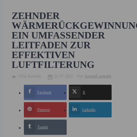
ZEHNDER
WÄRMERÜCKGEWINNUNG
EIN UMFASSENDER
LEITFADEN ZUR
EFFEKTIVEN
LUFTFILTERUNG
1934 Aufrufe
21.07.2025
Von
Arnold arnold
Facebook
X
Pinterest
LinkedIn
Tumblr