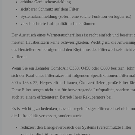
erhöhte Geräuschentwicklung
sichtbarer Schmutz auf dem Filter
Systemalarmmeldung (sofern eine solche Funktion verfügbar ist)
verschlechterte Luftqualität in Innenräumen
Der Austausch eines Wärmetauscherfilters ist recht einfach und bereitet 
meisten Hausbesitzern keine Schwierigkeiten. Wichtig ist, die Anweisun
des Herstellers zu befolgen und den Rhythmus des Filterwechsels nicht 
verlieren.
Wenn Sie ein Zehnder ComfoAir Q350, Q450 oder Q600 besitzen, lohn
sich der Kauf eines Filtersatzes mit folgenden Spezifikationen: Filterma
500 x 156 x 22; Hergestellt in Litauen; Öko-zertifiziert; große Filterfläc
Diese Filter sorgen nicht nur für hervorragende Luftqualität, sondern tr
auch zu einem effizienteren Betrieb Ihres Rekuperators bei.
Es ist wichtig zu bedenken, dass ein regelmäßiger Filterwechsel nicht nu
die Luftqualität verbessert, sondern auch:
reduziert den Energieverbrauch des Systems (verschmutzte Filter
zwingen die Lüfter zu höherer Leistung)