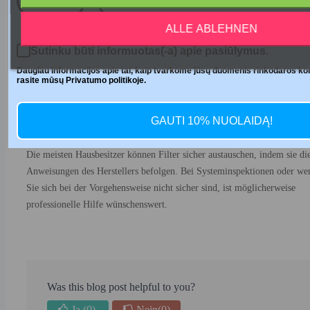
Zehnder ComfoAir Q350 verwenden?
ALLE ABLEHNEN
Überprüfen Sie immer die Modellnummer und beziehen Sie sich auf die
Produktbeschreibungen oder Lieferantenspezifikationen, um die richtig
Sutinku būti informuotas(-a) apie pasiūlymus.
Filterabmessungen zu erhalten. ComfoAir Q350 verwendet normalerwei
Daugiau informacijos apie tai, kaip tvarkome jūsų duomenis rinkodaros kom
rasite mūsų Privatumo politikoje.
Filter mit den Abmessungen 500 x 156 x 22 mm.
Ist es sicher, Zehnder-Filter selbst auszutauschen, oder sollte 
GAUTI 10% NUOLAIDĄ!
einen Fachmann hinzuziehen?
Die meisten Hausbesitzer können Filter sicher austauschen, indem sie di
Anweisungen des Herstellers befolgen. Bei Systeminspektionen oder we
Sie sich bei der Vorgehensweise nicht sicher sind, ist möglicherweise
professionelle Hilfe wünschenswert.
Was this blog post helpful to you?
Ja
(0)
Nein
(0)