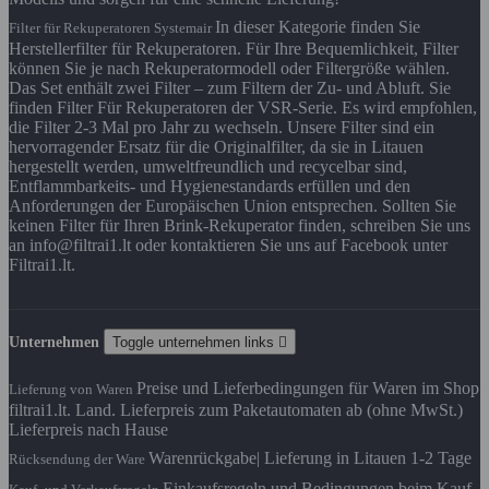
In dieser Kategorie finden Sie
Filter für Rekuperatoren Systemair
Herstellerfilter für Rekuperatoren. Für Ihre Bequemlichkeit, Filter
können Sie je nach Rekuperatormodell oder Filtergröße wählen.
Das Set enthält zwei Filter – zum Filtern der Zu- und Abluft. Sie
finden Filter Für Rekuperatoren der VSR-Serie. Es wird empfohlen,
die Filter 2-3 Mal pro Jahr zu wechseln. Unsere Filter sind ein
hervorragender Ersatz für die Originalfilter, da sie in Litauen
hergestellt werden, umweltfreundlich und recycelbar sind,
Entflammbarkeits- und Hygienestandards erfüllen und den
Anforderungen der Europäischen Union entsprechen. Sollten Sie
keinen Filter für Ihren Brink-Rekuperator finden, schreiben Sie uns
an info@filtrai1.lt oder kontaktieren Sie uns auf Facebook unter
Filtrai1.lt.
Unternehmen
Toggle unternehmen links

Preise und Lieferbedingungen für Waren im Shop
Lieferung von Waren
filtrai1.lt. Land. Lieferpreis zum Paketautomaten ab (ohne MwSt.)
Lieferpreis nach Hause
Warenrückgabe| Lieferung in Litauen 1-2 Tage
Rücksendung der Ware
Einkaufsregeln und Bedingungen beim Kauf