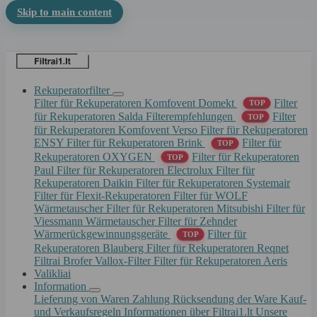
Skip to main content
Rekuperatorfilter
Filter für Rekuperatoren Komfovent Domekt
Filter
TOP
für Rekuperatoren Salda
Filterempfehlungen
Filter
TOP
für Rekuperatoren Komfovent Verso
Filter für Rekuperatoren
ENSY
Filter für Rekuperatoren Brink
Filter für
TOP
Rekuperatoren OXYGEN
Filter für Rekuperatoren
TOP
Paul
Filter für Rekuperatoren Electrolux
Filter für
Rekuperatoren Daikin
Filter für Rekuperatoren Systemair
Filter für Flexit-Rekuperatoren
Filter für WOLF
Wärmetauscher
Filter für Rekuperatoren Mitsubishi
Filter für
Viessmann Wärmetauscher
Filter für Zehnder
Wärmerückgewinnungsgeräte
Filter für
TOP
Rekuperatoren Blauberg
Filter für Rekuperatoren Reqnet
Filtrai Brofer
Vallox-Filter
Filter für Rekuperatoren Aeris
Valikliai
Information
Lieferung von Waren
Zahlung
Rücksendung der Ware
Kauf-
und Verkaufsregeln
Informationen über Filtrai1.lt
Unsere