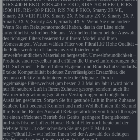
RIRS 400 H EKO, RIRS 400 V EKO, RIRS 700 H EKO, RIRS
1500 HE, RIS 400 P EKO, RIS 700 P EKO, Smarty 2R VE,
Smarty 2R VER PLUS, Smarty 2X P, Smarty 2X V, Smarty 3X P,
Smarty 3X V, Smarty 4X P, Smarty 4X V. Wenn Sie eine andere
Wenn Sie ein Rekuperatormodell haben, das in der Liste nicht
aufgeführt ist, schreiben Sie uns . Wir helfen Ihnen bei der Auswahl
des richtigen Filters basierend auf Ihrem Modell und Ihren
Abmessungen. Warum wählen Filter von Filtrai1.lt? Hohe Qualität –
die Filter werden in Litauen aus zertifizierten und
umweltfreundlichen Materialien hergestellt. Umweltfreundlichkeit –
Produkte sind recycelbar und erfüllen die Umweltanforderungen der
EU. Sicherheit – Filter erfüllen Hygiene- und Brandschutzstandards.
Exakte Kompatibilität bedeutet Zuverlässigkeit Ersatzfilter, die
genauso effektiv funktionieren wie die Originale. Durch
regelmäßige Filterwechsel (am besten 2-3 Mal im Jahr ) wird nicht
nur für saubere Luft in Ihrem Zuhause gesorgt, sondern auch Ihr
Wärmerückgewinnungsgerät vor Verstopfungen und möglichen
Ausfällen geschützt. Sorgen Sie für gesunde Luft in Ihrem Zuhause
Saubere Luft bedeutet Komfort und mehr Wohlbefinden für Sie und
Ihre Familie. Bei der Auswahl Rekuperatorfilter von filtrai1.lt sorgen
für einen effizienten Betrieb des Geräts, geringere Energiekosten
und stets frische Luft zu Hause. Befehl Filter noch heute auf der
Website filtrai1.lt oder schreiben Sie uns per E-Mail an
info@filtrai1.lt – wir helfen Ihnen bei der Auswahl des richtigen
Modells und sorgen für eine schnelle Lieferung!