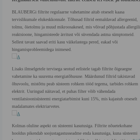
BLAUBERGi filtrite regulaarne vahetamine aitab otseselt kaasa
tervislikumale elukeskkonnale. Tõhusad filtrid eemaldavad allergeenid,
tolmu, õietolmu ja muud mikroosakesed, mis võivad põhjustada allergili
reaktsioone, hingamisteede ärritust või süvendada astma sümptomeid.
Sellest tavast saavad eriti kasu väikelastega pered, eakad või
hingamisprobleemidega inimesed.
Lisaks ilmselgetele tervisega seotud eelistele tagab filtrite õigeaegne
vahetamine ka suurema energiatõhususe. Määrdunud filtrid takistavad
õhuvoolu, mistõttu peab süsteem rohkem tööd tegema, tarbides rohkem
elektrit. Uuringud näitavad, et puhas filter võib vähendada
ventilatsioonisüsteemi energiatarbimist kuni 15%, mis kajastub otseselt
madalamates elektriarvetes.
Kolmas oluline aspekt on süsteemi kasutusiga. Filtrite nõuetekohane
hooldus pikendab soojustagastusseadme enda kasutusiga, kuna süsteemi