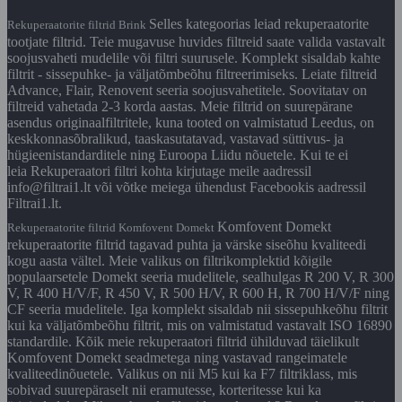
Selles kategoorias leiad rekuperaatorite
Rekuperaatorite filtrid Brink
tootjate filtrid. Teie mugavuse huvides filtreid saate valida vastavalt
soojusvaheti mudelile või filtri suurusele. Komplekt sisaldab kahte
filtrit - sissepuhke- ja väljatõmbeõhu filtreerimiseks. Leiate filtreid
Advance, Flair, Renovent seeria soojusvahetitele. Soovitatav on
filtreid vahetada 2-3 korda aastas. Meie filtrid on suurepärane
asendus originaalfiltritele, kuna tooted on valmistatud Leedus, on
keskkonnasõbralikud, taaskasutatavad, vastavad süttivus- ja
hügieenistandarditele ning Euroopa Liidu nõuetele. Kui te ei
leia Rekuperaatori filtri kohta kirjutage meile aadressil
info@filtrai1.lt või võtke meiega ühendust Facebookis aadressil
Filtrai1.lt.
Komfovent Domekt
Rekuperaatorite filtrid Komfovent Domekt
rekuperaatorite filtrid tagavad puhta ja värske siseõhu kvaliteedi
kogu aasta vältel. Meie valikus on filtrikomplektid kõigile
populaarsetele Domekt seeria mudelitele, sealhulgas R 200 V, R 300
V, R 400 H/V/F, R 450 V, R 500 H/V, R 600 H, R 700 H/V/F ning
CF seeria mudelitele. Iga komplekt sisaldab nii sissepuhkeõhu filtrit
kui ka väljatõmbeõhu filtrit, mis on valmistatud vastavalt ISO 16890
standardile. Kõik meie rekuperaatori filtrid ühilduvad täielikult
Komfovent Domekt seadmetega ning vastavad rangeimatele
kvaliteedinõuetele. Valikus on nii M5 kui ka F7 filtriklass, mis
sobivad suurepäraselt nii eramutesse, korteritesse kui ka