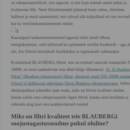
on rekuperaatorfiltrid, mis tagavad, et teie koju siseneb ainult puhas ja
kvaliteetne õhk. Need filtrielemendid püüavad kinni tolmu, õietolmu,
hallitust ja muid saasteaineid, mis võivad olla kahjulikud nii teie tervisel
kui ka ventilatsioonisüsteemile endale.
Kaasaegsed taaskasutussüsteemid tagavad mitte ainult tõhusa
energiakasutuse, vaid säilitavad ka optimaalse siseõhu kvaliteedi – aga ai
siis, kui filtreid korralikult hooldatakse ja regulaarselt vahetatakse.
Kvaliteetsed BLAUBERGi filtrid, mis on testitud vastavalt standardile 
16890, on turul saadaolevate seas ühed kõige tõhusamad.
/lt/ 32-blauber
filtrai">Blauberg rekuperatorių filtrai, ištestuoti pagal ISO 16890 standa
Filtrai1.lt didžiuojasi siūlydama filtrus Blauberg rekuperatoriams.
Selles
üksikasjalikust juhendist saate teada, miks on filtrite kvaliteet oluline,
kuidas valida oma rekuperaatorile õiged filtrid, kuidas neid hooldada ja
vahetada ning kust osta usaldusväärseid tooteid.
Miks on filtri kvaliteet teie BLAUBERGi
soojustagastusseadme puhul oluline?