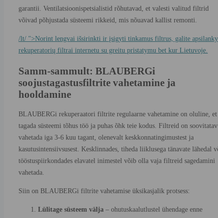
garantii. Ventilatsioonispetsialistid rõhutavad, et valesti valitud filtrid
võivad põhjustada süsteemi rikkeid, mis nõuavad kallist remonti.
/lt/ ">Norint lengvai išsirinkti ir įsigyti tinkamus filtrus, galite apsilanky
rekuperatorių filtrai internetu su greitu pristatymu bet kur Lietuvoje.
Samm-sammult: BLAUBERGi
soojustagastusfiltrite vahetamine ja
hooldamine
BLAUBERGi rekuperaatori filtrite regulaarne vahetamine on oluline, et
tagada süsteemi tõhus töö ja puhas õhk teie kodus. Filtreid on soovitatav
vahetada iga 3-6 kuu tagant, olenevalt keskkonnatingimustest ja
kasutusintensiivsusest. Kesklinnades, tiheda liiklusega tänavate lähedal v
tööstuspiirkondades elavatel inimestel võib olla vaja filtreid sagedamini
vahetada.
Siin on BLAUBERGi filtrite vahetamise üksikasjalik protsess:
Lülitage süsteem välja
– ohutuskaalutlustel ühendage enne