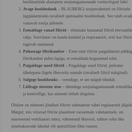
hooldustööde alustamist soojustagastusseade vooluvõrgust lahti.
Avage hooldusluuk
– BLAUBERGi soojusvahetitel on filtritele
ligipääsemiseks tavaliselt spetsiaalne hooldusluuk. See tuleb avad
vastavalt tootja juhistele.
Eemaldage vanad filtrid
– tõmmake kasutatud filtrid ettevaatlik
välja. Soovitatav on kanda kindaid ja respiraatorit, eriti kui filtri
tugevalt saastunud.
Puhastage filtrikamber
– Enne uute filtrite paigaldamist pühki
filtrikamber puhta lapiga, et eemaldada kogunenud tolm.
Paigaldage uued filtrid
– Paigaldage uued filtrid, pöörates
tähelepanu õigele õhuvoolu suunale (tavaliselt filtril märgitud).
Sulgege hooldusuks
– veenduge, et see sulgub tihedalt.
Lülitage süsteem sisse
– ühendage soojustagastusseade toiteallik
ja kontrollige, kas süsteem töötab tõrgeteta.
Oluline on süsteemi jõudlust filtrite vahetamise vahel regulaarselt jälgid
Märgid, mis viitavad filtrite plaanitust varasemale vahetamisele, on
suurenenud ventilaatori müra, vähenenud õhuvool, nähtav tolm õhu
sisselaskeavade lähedal või spetsiifiline lõhn ruumis.