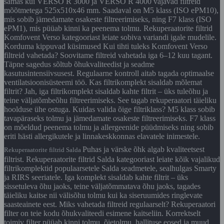
samas kui VERSO R 3000 ja VERSO R 4000 vajavad filtreid
mõõtmetega 525x510x46 mm. Saadaval on M5 klass (ISO ePM10),
mis sobib jämedamate osakeste filtreerimiseks, ning F7 klass (ISO
ePM1), mis püüab kinni ka peenema tolmu. Rekuperaatorite filtrid
Komfovent Verso kategooriast leiate sobiva variandi igale mudelile.
Korduma kippuvad küsimused Kui tihti tuleks Komfovent Verso
filtreid vahetada? Soovitame filtreid vahetada iga 6–12 kuu tagant.
Täpne sagedus sõltub õhukvaliteedist ja seadme
kasutusintensiivsusest. Regulaarne kontroll aitab tagada optimaalse
ventilatsioonisüsteemi töö. Kas filtrikomplekt sisaldab mõlemat
filtrit? Jah, iga filtrikomplekt sisaldab kahte filtrit – üks tuleõhu ja
teine väljatõmbeõhu filtreerimiseks. See tagab rekuperaatori täieliku
hoolduse ühe ostuga. Kuidas valida õige filtriklass? M5 klass sobib
tavapäraseks tolmu ja jämedamate osakeste filtreerimiseks. F7 klass
on mõeldud peenema tolmu ja allergeenide püüdmiseks ning sobib
eriti hästi allergikutele ja linnakeskkonnas elavatele inimestele.
Puhas ja värske õhk algab kvaliteetsest
Rekuperaatorite filtrid Salda
filtrist. Rekuperaatorite filtrid Salda kategooriast leiate kõik vajalikud
filtrikomplektid populaarsetele Salda seadmetele, sealhulgas Smarty
ja RIRS seeriatele. Iga komplekt sisaldab kahte filtrit – üks
sissetuleva õhu jaoks, teine väljatõmmatava õhu jaoks, tagades
täieliku kaitse nii välisõhu tolmu kui ka siseruumides ringlevate
saasteainete eest. Miks vahetada filtreid regulaarselt? Rekuperaatori
filter on teie kodu õhukvaliteedi esimene kaitseliin. Korrektselt
toimiv filter püüab kinni tolmu, õietolmu, hallituse eosed ja muud