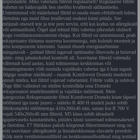
äripindadele. Miks vahetada filtreid regulaarselt? Regulaarne filtrite
vahetus on hädavajalik hea siseõhu kvaliteedi säilitamiseks.
Ummistunud või määrdunud filtrid ei suuda enam efektiivselt tolmu,
õietolmu ega muid õhus lendlevaid osakesi kinni püüda. See
mõjutab otseselt teie ja teie pere tervist, eriti kui kodus on allergikuid
või astmaatikuid. Õigel ajal tehtud filtri vahetus pikendab oluliselt
kogu ventilatsioonisosteemi eluiga. Kui filtrid on ummistunud, peab
rekuperaator töötama suurema koormusega, mis kulutab mootorit ja
teisi komponente kiiremini. Samuti tõuseb energiatarbimine
märgatavalt – puhtad filtrid tagavad optimaalse õhuvoolu ja hoiavad
kütte- ning jahutuskulud kontrolli all. Soovitame filtreid vahetada
vähemalt kord aastas, kuid tolmusemas keskkonnas või
linnatingimustes võib osutuda vajalikuks vahetus iga 6 kuu tagant.
Jälgige seadme näidikuid – enamik Komfovent Domekt mudeleid
annab märku, kui filtrid vajavad vahetamist. Filtrite valik ja sobivus
Õige filtri valimisel on oluline kontrollida oma Domekt
rekuperaatori mudelinumbrit ja vajalikke mõõtmeid. Meie
kategoorias Rekuperaatorite filtrid Komfovent Domekt leiate täpsed
mõõtmed iga toote juures – näiteks R 400 H mudeli jaoks sobib
filtrikomplekt mõõtmetega 410x200x46 mm, samas kui R 700 V
vajab 540x260x46 mm filtreid. M5 klass sobib ideaalselt
igapäevaseks kasutamiseks, püüdes kinni suuremad tolmuosakesed
ja õietolmu. F7 filtriklass pakub kõrgemat filtreerimistaset ning on
eriti soovitatav allergikutele ja linnakeskkonnas elavatele peredele.
Kõik meie ventilatsioonifiltrid on keskkonnasõbralikud ning testitud