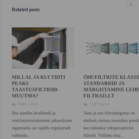
Related posts
MILLAL JA KUI TIHTI
ÕHUFILTRITE KLASSI
PEAKS
STANDARDID JA
TAASTUSFILTRIID
MÄRGISTAMINE LEH
MUUTMA?
FILTRAI1.LT
6046 views
5587 views
Hea siseõhu kvaliteedi ja
Vana ja uus filtrimärgistus on
ventilatsioonisüsteemi pikaealisuse
endiselt olemas enamikus poodi
tagamiseks on vajalik regulaarselt
kus müüakse rekuperaatorite
vahetada...
filtreid. Tellides oma...