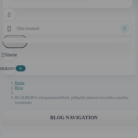



Loobu
Sisene

stukorv:
0
Home
Blog
BLAUBERGi rekuperaatorfiltrid: põhjalik juhend tervisliku siseõhu
loomiseks
BLOG NAVIGATION