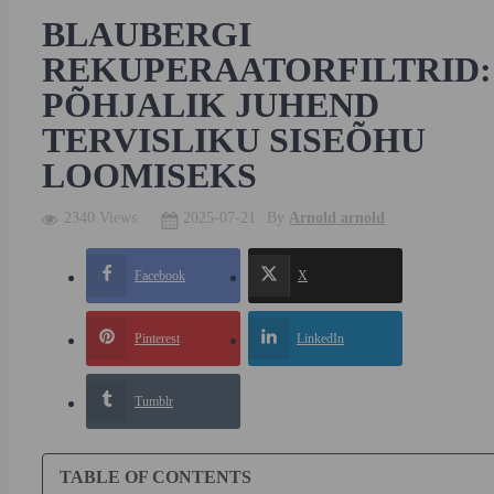
BLAUBERGI
REKUPERAATORFILTRID:
PÕHJALIK JUHEND
TERVISLIKU SISEÕHU
LOOMISEKS
2340 Views
2025-07-21
By
Arnold arnold
Facebook
X
Pinterest
LinkedIn
Tumblr
TABLE OF CONTENTS