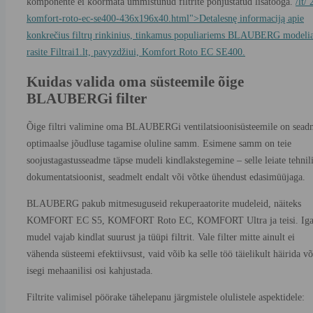
komponente ei koormata ummistunud filtrite põhjustatud lisatööga.
/lt/
komfort-roto-ec-se400-436x196x40.html">Detalesnę informaciją apie
konkrečius filtrų rinkinius, tinkamus populiariems BLAUBERG modeli
rasite Filtrai1.lt, pavyzdžiui, Komfort Roto EC SE400.
Kuidas valida oma süsteemile õige
BLAUBERGi filter
Õige filtri valimine oma BLAUBERGi ventilatsioonisüsteemile on sead
optimaalse jõudluse tagamise oluline samm. Esimene samm on teie
soojustagastusseadme täpse mudeli kindlakstegemine – selle leiate tehnili
dokumentatsioonist, seadmelt endalt või võtke ühendust edasimüüjaga.
BLAUBERG pakub mitmesuguseid rekuperaatorite mudeleid, näiteks
KOMFORT EC S5, KOMFORT Roto EC, KOMFORT Ultra ja teisi. Ig
mudel vajab kindlat suurust ja tüüpi filtrit. Vale filter mitte ainult ei
vähenda süsteemi efektiivsust, vaid võib ka selle töö täielikult häirida võ
isegi mehaanilisi osi kahjustada.
Filtrite valimisel pöörake tähelepanu järgmistele olulistele aspektidele: