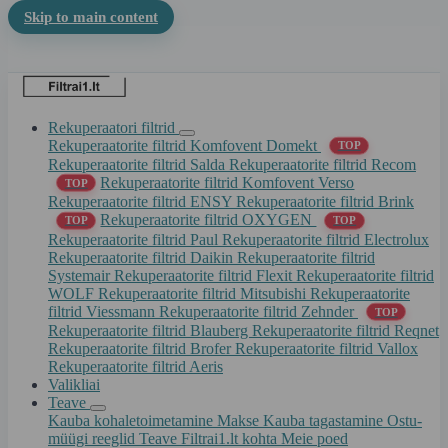
Skip to main content
Rekuperaatori filtrid
Rekuperaatorite filtrid Komfovent Domekt
TOP
Rekuperaatorite filtrid Salda
Rekuperaatorite filtrid Recom
Rekuperaatorite filtrid Komfovent Verso
TOP
Rekuperaatorite filtrid ENSY
Rekuperaatorite filtrid Brink
Rekuperaatorite filtrid OXYGEN
TOP
TOP
Rekuperaatorite filtrid Paul
Rekuperaatorite filtrid Electrolux
Rekuperaatorite filtrid Daikin
Rekuperaatorite filtrid
Systemair
Rekuperaatorite filtrid Flexit
Rekuperaatorite filtrid
WOLF
Rekuperaatorite filtrid Mitsubishi
Rekuperaatorite
filtrid Viessmann
Rekuperaatorite filtrid Zehnder
TOP
Rekuperaatorite filtrid Blauberg
Rekuperaatorite filtrid Reqnet
Rekuperaatorite filtrid Brofer
Rekuperaatorite filtrid Vallox
Rekuperaatorite filtrid Aeris
Valikliai
Teave
Kauba kohaletoimetamine
Makse
Kauba tagastamine
Ostu-
müügi reeglid
Teave Filtrai1.lt kohta
Meie poed