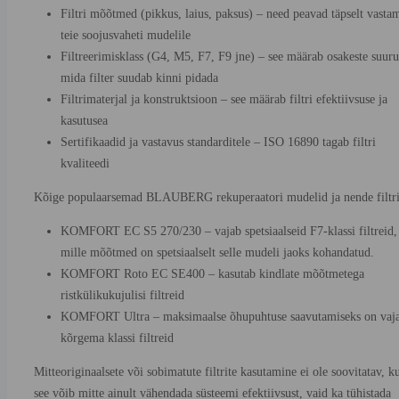
Filtri mõõtmed (pikkus, laius, paksus) – need peavad täpselt vasta
teie soojusvaheti mudelile
Filtreerimisklass (G4, M5, F7, F9 jne) – see määrab osakeste suuru
mida filter suudab kinni pidada
Filtrimaterjal ja konstruktsioon – see määrab filtri efektiivsuse ja
kasutusea
Sertifikaadid ja vastavus standarditele – ISO 16890 tagab filtri
kvaliteedi
Kõige populaarsemad BLAUBERG rekuperaatori mudelid ja nende filtri
KOMFORT EC S5 270/230 – vajab spetsiaalseid F7-klassi filtreid,
mille mõõtmed on spetsiaalselt selle mudeli jaoks kohandatud.
KOMFORT Roto EC SE400 – kasutab kindlate mõõtmetega
ristkülikukujulisi filtreid
KOMFORT Ultra – maksimaalse õhupuhtuse saavutamiseks on vaj
kõrgema klassi filtreid
Mitteoriginaalsete või sobimatute filtrite kasutamine ei ole soovitatav, k
see võib mitte ainult vähendada süsteemi efektiivsust, vaid ka tühistada