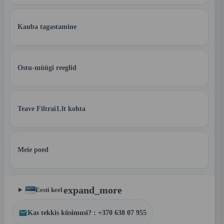
Kauba tagastamine
Ostu-müügi reeglid
Teave Filtrai1.lt kohta
Meie poed
expand_more
Eesti keel
Kas tekkis küsimusi? : +370 638 07 955