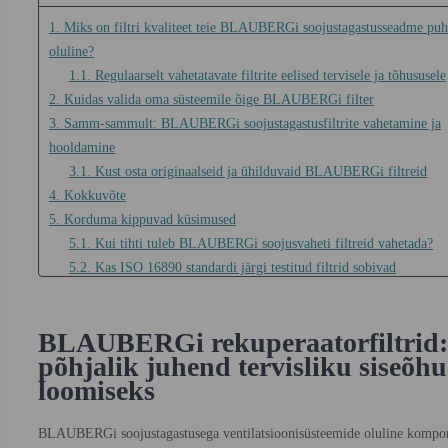
1. Miks on filtri kvaliteet teie BLAUBERGi soojustagastusseadme puh
oluline?
1.1. Regulaarselt vahetatavate filtrite eelised tervisele ja tõhususele
2. Kuidas valida oma süsteemile õige BLAUBERGi filter
3. Samm-sammult: BLAUBERGi soojustagastusfiltrite vahetamine ja
hooldamine
3.1. Kust osta originaalseid ja ühilduvaid BLAUBERGi filtreid
4. Kokkuvõte
5. Korduma kippuvad küsimused
5.1. Kui tihti tuleb BLAUBERGi soojusvaheti filtreid vahetada?
5.2. Kas ISO 16890 standardi järgi testitud filtrid sobivad
BLAUBERG süsteemide jaoks paremini?
5.3. Kuidas leida oma BLAUBERG mudelile õige filtri suurus?
BLAUBERGi rekuperaatorfiltrid:
5.4. Kas ma saan BLAUBERGi filtreid puhastada ja taaskasutada?
põhjalik juhend tervisliku siseõhu
5.5. Kust ma saan Leedus veebist osta usaldusväärseid BLAUBER
loomiseks
rekuperaatori filtreid?
BLAUBERGi soojustagastusega ventilatsioonisüsteemide oluline kompo