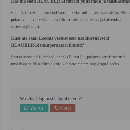
Kas ma saan BLAUBERGi filtreid puhastada ja taaskasuta
Enamik filtreid on mõeldud vahetamiseks, mitte taaskasutamiseks. Nend
puhastamine võib vähendada filtreerimise efektiivsust ja halvendada
süsteemi jõudlust.
Kust ma saan Leedus veebist osta usaldusväärseid
BLAUBERGi rekuperaatori filtreid?
Spetsialiseeritud filtripoed, näiteks Filtrai1.lt, pakuvad sertifitseeritud,
mudelispetsiifilisi filtreid kiire kohaletoimetamisega kogu Leedus.
Was this blog post helpful to you?
Yes
(0)
No
(0)