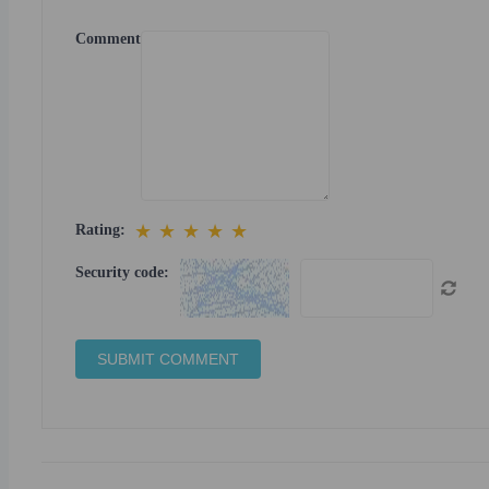
Comment
★
★
★
★
★
Rating:
Security code: