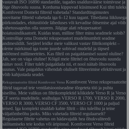
vastavalt ISO 16890 standardile, tagades usaldusväärse toimivuse ja
õige õhuvoolu suuna. Korduma kippuvad küsimused Kui tihti tuleks
Komfovent Domekt filtreid vahetada? Standardtingimustes
soovitame filtreid vahetada iga 6–12 kuu tagant. Tihedama liiklusega
piirkondades, ehitustööde läheduses või kevadise õitsemise ajal võib
vahetussagedus olla suurem. Jälgige alati rekuperaatori
hoiatusindikaatorit. Kuidas tean, milline filter minu seadmele sobib?
Kontrollige oma Domekt rekuperaatori mudelinumbrit seadme
andmesildilt. Seejärel leidke meie valikust vastav filtrikomplekt –
oleme märkinud iga toote juurde sobivad mudelid ja täpsed
mõõtmed millimeetrites. Kas filtril on paigaldamisel suund oluline?
Jah, see on väga oluline! Kõigil meie filtritel on õhuvoolu suunda
näitav nool. Filter tuleb paigaldada nii, et nool näitab õhuvoolu
suunas. Vale paigaldus vähendab oluliselt filtreerimise efektiivsust ja
võib kahjustada seadet.
Komfovent Verso rekuperaatorite
Rekuperaatorite filtrid Komfovent Verso
filtrid tagavad teie ventilatsiooniseadme tõrgeteta töö ja puhta
siseõhu. Meie valikus on filtrikomplektid kõikidele Verso R ja Verso
CF seeria mudelitele, sealhulgas VERSO R 1700, VERSO R 2000,
VERSO R 3000, VERSO CF 3500, VERSO CF 1000 ja paljud
teised. Iga komplekt sisaldab kahte filtrit – üks tuleõhu ja teine
väljatõmbeõhu jaoks. Miks vahetada filtreid regulaarselt?
Regulaarne filtrite vahetus on hädavajalik hea õhukvaliteedi
säilitamiseks teie kodus või äripinnal. Komfovent Verso filtrid