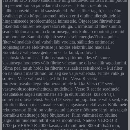
vastavad ISO 16890 standardile ning suudavad tõhusalt kinni püüda
nii peeneid kui ka jämedamaid osakesi – tolmu, õietolmu,
hallituseooseid ja muid saasteaineid. Puhas filter tagab, et siseõhu
kvaliteet püsib kõrgel tasemel, mis on eriti oluline allergikutele ja
hingamisteede probleemidega inimestele. Õigeaegne filtrivahetus
pikendab oluliselt rekuperaatori eluiga. Ummistunud filter sunnib
seadet töötama suurema koormusega, mis kulutab mootorit ja muid
komponente. Samuti mõjutab see otseselt energiasäästu – puhas
filter võimaldab õhul vabalt läbi voolata, säilitades optimaalse
soojustagastuse efektiivsuse ja hoides elektrikulud madalal.
Soovitatav vahetussagedus on 6–12 kuud, sõltuvalt
kasutuskeskkonnast. Tolmusemates piirkondades või suure
kasutusega hoonetes võib filtrite vahetamine olla vajalik sagedamini.
Silma peal tasub hoida ka filterite visuaalset seisukorda – kui filter
on nähtavalt määrdunud, on aeg see välja vahetada. Filtrite valik ja
sobivus Meie valikust leiate filtrid nii Verso R seeria
rotorsoojusvahetitega rekuperaatoritele kui ka Verso CF seeria
vastuvoolusoojusvahetitega mudelitele. Verso R seeria seadmeid
kasutatakse sageli suuremates äri- ja eluruumides, kus on vaja
suuremat õhuvahetust. Verso CF seeria on populaarne valik seal, kus
prioriteediks on maksimaalne soojustagastuse efektiivsus. Kõik meie
rekuperaatori filtrid on valmistatud täpsete mõõtmete järgi, mis tagab
korraliku tiheduse ja õige õhujaotuse. Filtri valimisel on oluline
jälgida nii mudelinumbrit kui ka mõõtmeid. Näiteks VERSO R
1700 ja VERSO R 2000 kasutavad mõõtmeid 800x450x46 mm,