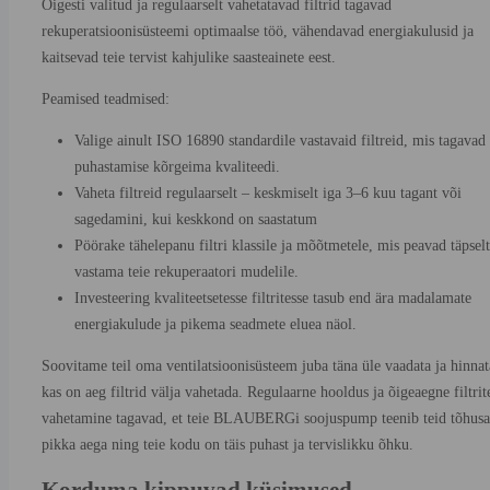
Õigesti valitud ja regulaarselt vahetatavad filtrid tagavad
rekuperatsioonisüsteemi optimaalse töö, vähendavad energiakulusid ja
kaitsevad teie tervist kahjulike saasteainete eest.
Peamised teadmised:
Valige ainult ISO 16890 standardile vastavaid filtreid, mis tagavad
puhastamise kõrgeima kvaliteedi.
Vaheta filtreid regulaarselt – keskmiselt iga 3–6 kuu tagant või
sagedamini, kui keskkond on saastatum
Pöörake tähelepanu filtri klassile ja mõõtmetele, mis peavad täpselt
vastama teie rekuperaatori mudelile.
Investeering kvaliteetsetesse filtritesse tasub end ära madalamate
energiakulude ja pikema seadmete eluea näol.
Soovitame teil oma ventilatsioonisüsteem juba täna üle vaadata ja hinnat
kas on aeg filtrid välja vahetada. Regulaarne hooldus ja õigeaegne filtrit
vahetamine tagavad, et teie BLAUBERGi soojuspump teenib teid tõhusal
pikka aega ning teie kodu on täis puhast ja tervislikku õhku.
Korduma kippuvad küsimused