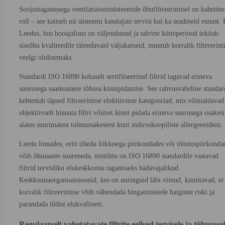
Soojustagastusega ventilatsioonisüsteemide õhufiltreerimisel on kahetine
roll – see kaitseb nii süsteemi kasutajate tervist kui ka seadmeid ennast. 
Leedus, kus hooajalisus on väljendunud ja talvine kütteperiood tekitab
siseõhu kvaliteedile täiendavaid väljakutseid, muutub korralik filtreerim
veelgi olulisemaks.
Standardi ISO 16890 kohaselt sertifitseeritud filtrid tagavad erineva
suurusega saasteainete tõhusa kinnipidamise. See rahvusvaheline standar
kehtestab täpsed filtreerimise efektiivsuse kategooriad, mis võimaldavad
objektiivselt hinnata filtri võimet kinni pidada erineva suurusega osakesi
alates suurimatest tolmuosakestest kuni mikroskoopiliste allergeenideni.
Leedu linnades, eriti tiheda liiklusega piirkondades või tööstuspiirkonda
võib õhusaaste suureneda, mistõttu on ISO 16890 standardile vastavad
filtrid tervisliku elukeskkonna tagamiseks hädavajalikud.
Keskkonnaorganisatsioonid, kes on uuringuid läbi viinud, kinnitavad, et
korralik filtreerimine võib vähendada hingamisteede haiguste riski ja
parandada üldist elukvaliteeti.
Regulaarselt vahetatavate filtrite eelised tervisele ja tõhususe