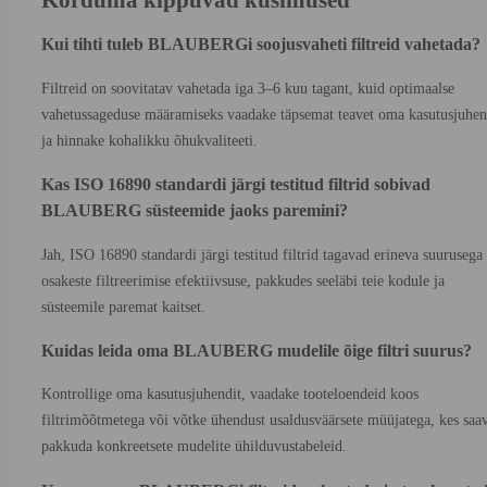
Kui tihti tuleb BLAUBERGi soojusvaheti filtreid vahetada?
Filtreid on soovitatav vahetada iga 3–6 kuu tagant, kuid optimaalse
vahetussageduse määramiseks vaadake täpsemat teavet oma kasutusjuhen
ja hinnake kohalikku õhukvaliteeti.
Kas ISO 16890 standardi järgi testitud filtrid sobivad
BLAUBERG süsteemide jaoks paremini?
Jah, ISO 16890 standardi järgi testitud filtrid tagavad erineva suurusega
osakeste filtreerimise efektiivsuse, pakkudes seeläbi teie kodule ja
süsteemile paremat kaitset.
Kuidas leida oma BLAUBERG mudelile õige filtri suurus?
Kontrollige oma kasutusjuhendit, vaadake tooteloendeid koos
filtrimõõtmetega või võtke ühendust usaldusväärsete müüjatega, kes saa
pakkuda konkreetsete mudelite ühilduvustabeleid.