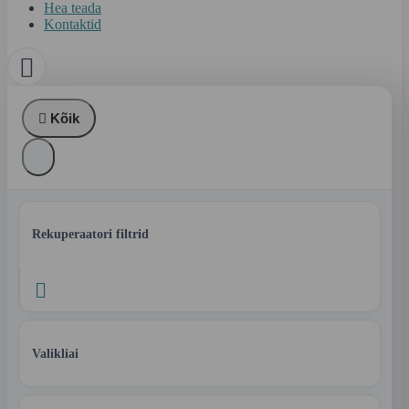
Hea teada
Kontaktid


Kõik
Rekuperaatori filtrid

Valikliai