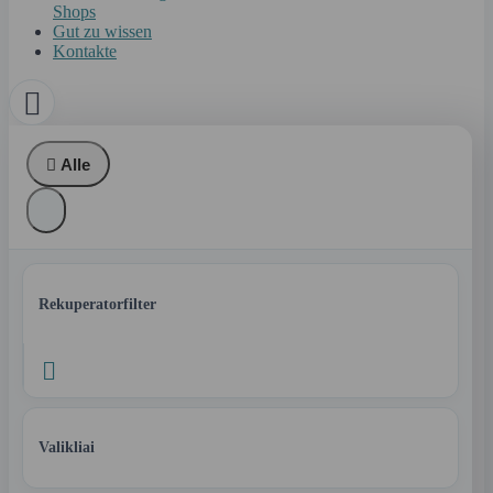
Shops
Gut zu wissen
Kontakte


Alle
Rekuperatorfilter

Valikliai