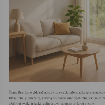
Šiame išsamiame gide sužinosite visą svarbią informaciją apie rekuperat
filtrų tipus, jų priežiūrą, keitimą bei pasirinkimo ypatumus, kad galėtum
užtikrinti sveiką ir jaukią aplinką savo namuose ar darbo vietoje.