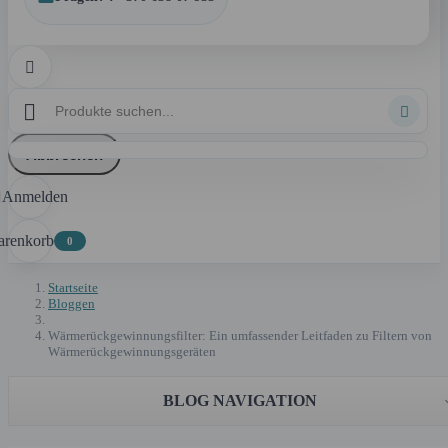



Abbrechen
Anmelden

renkorb
0
Startseite
Bloggen
Wärmerückgewinnungsfilter: Ein umfassender Leitfaden zu Filtern von
Wärmerückgewinnungsgeräten
BLOG NAVIGATION