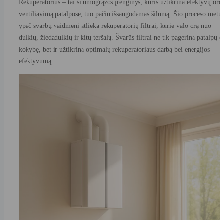
Rekuperatorius – tai šilumogrąžos įrenginys, kuris užtikrina efektyvų or
7.5. Kur galiu įsigyti keičiamų rekuperatoriaus filtrų?
ventiliavimą patalpose, tuo pačiu išsaugodamas šilumą. Šio proceso met
ypač svarbų vaidmenį atlieka rekuperatorių filtrai, kurie valo orą nuo
dulkių, žiedadulkių ir kitų teršalų. Švarūs filtrai ne tik pagerina patalpų
kokybę, bet ir užtikrina optimalų rekuperatoriaus darbą bei energijos
efektyvumą.