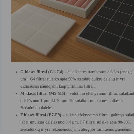
G klasės filtrai (G1-G4)
– sulaikantys stambesnes daleles (andgt;
µm). G4 filtrai sulaiko apie 90% stambių dulkių dalelių ir yra
dažniausiai naudojami kaip pirminiai filtrai.
M klasės filtrai (M5-M6)
– vidutinio efektyvumo filtrai, sulaikan
dalelės nuo 1 µm iki 10 µm. Jie sulaiko smulkesnes dulkes ir
žiedadulkių daleles.
F klasės filtrai (F7-F9)
– aukšto efektyvumo filtrai, galintys sulai
labai smulkias daleles nuo 0,4 µm. F7 filtrai sulaiko apie 80-90%
žiedadulkių ir yra rekomenduojami alergijos turintiems žmonėms.