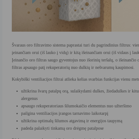
Švaraus oro filtravimo sistema paprastai turi du pagrindinius filtrus: vie
įeinančiam orui (iš lauko į vidų) ir kitą išeinančiam orui (iš vidaus į lau
Įeinančio oro filtras saugo gyventojus nuo išorinių teršalų, o išeinančio 
filtras apsaugo patį rekuperatorių nuo dulkių ir nešvarumų kaupimosi.
Kokybiški ventiliacijos filtrai atlieka kelias svarbias funkcijas vienu met
užtikrina švarų patalpų orą, sulaikydami dulkes, žiedadulkes ir kitu
alergenus
apsaugo rekuperatoriaus šilumokaičio elementus nuo užteršimo
pailgina ventiliacijos įrangos tarnavimo laikotarpį
užtikrina optimalų šilumos atgavimą ir energijos taupymą
padeda palaikyti tinkamą oro drėgmę patalpose