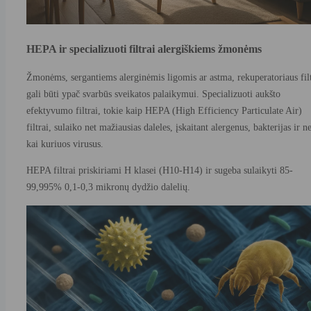
HEPA ir specializuoti filtrai alergiškiems žmonėms
Žmonėms, sergantiems alerginėmis ligomis ar astma, rekuperatoriaus filt
gali būti ypač svarbūs sveikatos palaikymui. Specializuoti aukšto
efektyvumo filtrai, tokie kaip HEPA (High Efficiency Particulate Air)
filtrai, sulaiko net mažiausias daleles, įskaitant alergenus, bakterijas ir ne
kai kuriuos virusus.
HEPA filtrai priskiriami H klasei (H10-H14) ir sugeba sulaikyti 85-
99,995% 0,1-0,3 mikronų dydžio dalelių.