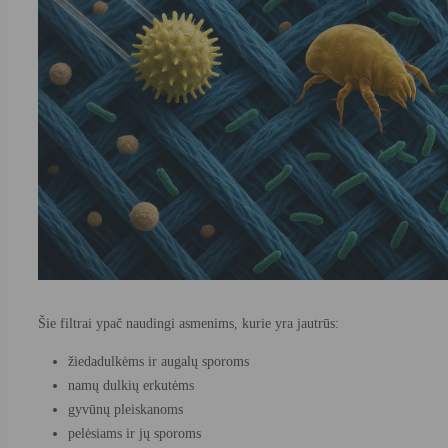
Šie filtrai ypač naudingi asmenims, kurie yra jautrūs:
žiedadulkėms ir augalų sporoms
namų dulkių erkutėms
gyvūnų pleiskanoms
pelėsiams ir jų sporoms