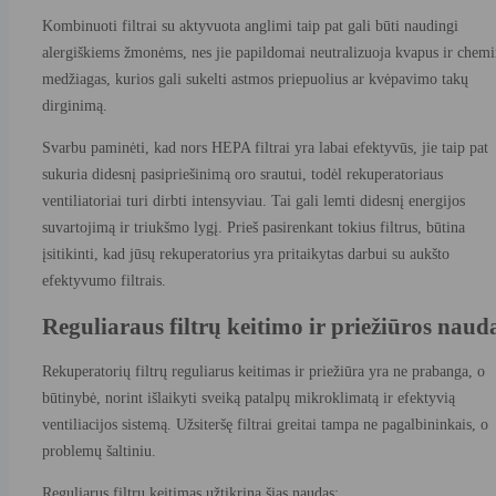
Kombinuoti filtrai su aktyvuota anglimi taip pat gali būti naudingi
alergiškiems žmonėms, nes jie papildomai neutralizuoja kvapus ir chemi
medžiagas, kurios gali sukelti astmos priepuolius ar kvėpavimo takų
dirginimą.
Svarbu paminėti, kad nors HEPA filtrai yra labai efektyvūs, jie taip pat
sukuria didesnį pasipriešinimą oro srautui, todėl rekuperatoriaus
ventiliatoriai turi dirbti intensyviau. Tai gali lemti didesnį energijos
suvartojimą ir triukšmo lygį. Prieš pasirenkant tokius filtrus, būtina
įsitikinti, kad jūsų rekuperatorius yra pritaikytas darbui su aukšto
efektyvumo filtrais.
Reguliaraus filtrų keitimo ir priežiūros naud
Rekuperatorių filtrų reguliarus keitimas ir priežiūra yra ne prabanga, o
būtinybė, norint išlaikyti sveiką patalpų mikroklimatą ir efektyvią
ventiliacijos sistemą. Užsiteršę filtrai greitai tampa ne pagalbininkais, o
problemų šaltiniu.
Reguliarus filtrų keitimas užtikrina šias naudas: