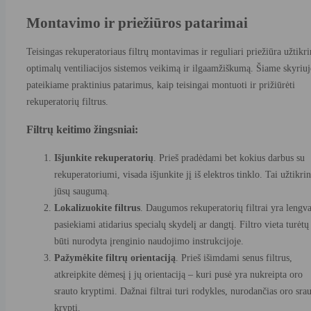
Montavimo ir priežiūros patarimai
Teisingas rekuperatoriaus filtrų montavimas ir reguliari priežiūra užtikri
optimalų ventiliacijos sistemos veikimą ir ilgaamžiškumą. Šiame skyriuj
pateikiame praktinius patarimus, kaip teisingai montuoti ir prižiūrėti
rekuperatorių filtrus.
Filtrų keitimo žingsniai:
Išjunkite rekuperatorių
. Prieš pradėdami bet kokius darbus su
rekuperatoriumi, visada išjunkite jį iš elektros tinklo. Tai užtikrin
jūsų saugumą.
Lokalizuokite filtrus
. Daugumos rekuperatorių filtrai yra lengva
pasiekiami atidarius specialų skydelį ar dangtį. Filtro vieta turėtų
būti nurodyta įrenginio naudojimo instrukcijoje.
Pažymėkite filtrų orientaciją
. Prieš išimdami senus filtrus,
atkreipkite dėmesį į jų orientaciją – kuri pusė yra nukreipta oro
srauto kryptimi. Dažnai filtrai turi rodykles, nurodančias oro sra
kryptį.