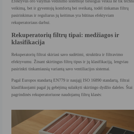
Efektyvus oro valymas vėdinimo sistemoje tiesiogiai veikia ne tik techn
veikimą, bet ir gyventojų komfortą bei sveikatą, todėl tinkamas filtrų
pasirinkimas ir reguliarus jų keitimas yra būtinas efektyviam
rekuperatoriaus darbui.
Rekuperatorių filtrų tipai: medžiagos ir
klasifikacija
Rekuperatorių filtrai skiriasi savo sudėtimi, struktūra ir filtravimo
efektyvumu. Žinant skirtingus filtrų tipus ir jų klasifikaciją, lengviau
pasirinkti tinkamiausią variantą savo ventiliacijos sistemai.
Pagal Europos standartą EN779 ir naująjį ISO 16890 standartą, filtrai
klasifikuojami pagal jų gebėjimą sulaikyti skirtingo dydžio daleles. Štai
pagrindinės rekuperatoriuose naudojamų filtrų klasės: