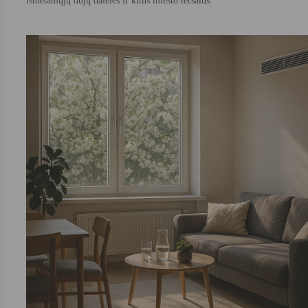
išmetamųjų dujų daleles ir kitus miesto teršalus.