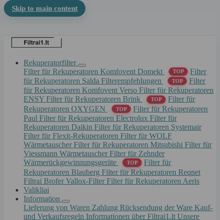
Skip to main content
Rekuperatorfilter
Filter für Rekuperatoren Komfovent Domekt
Filter
TOP
für Rekuperatoren Salda
Filterempfehlungen
Filter
TOP
für Rekuperatoren Komfovent Verso
Filter für Rekuperatoren
ENSY
Filter für Rekuperatoren Brink
Filter für
TOP
Rekuperatoren OXYGEN
Filter für Rekuperatoren
TOP
Paul
Filter für Rekuperatoren Electrolux
Filter für
Rekuperatoren Daikin
Filter für Rekuperatoren Systemair
Filter für Flexit-Rekuperatoren
Filter für WOLF
Wärmetauscher
Filter für Rekuperatoren Mitsubishi
Filter für
Viessmann Wärmetauscher
Filter für Zehnder
Wärmerückgewinnungsgeräte
Filter für
TOP
Rekuperatoren Blauberg
Filter für Rekuperatoren Reqnet
Filtrai Brofer
Vallox-Filter
Filter für Rekuperatoren Aeris
Valikliai
Information
Lieferung von Waren
Zahlung
Rücksendung der Ware
Kauf-
und Verkaufsregeln
Informationen über Filtrai1.lt
Unsere