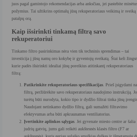
juos pagal gamintojo rekomendacijas arba anksčiau, jei pastebite minėtu
požymius. Tai užtikrins optimalų jūsų rekuperatoriaus veikimą ir sveiką
patalpų orą.
Kaip išsirinkti tinkamą filtrą savo
rekuperatoriui
Tinkamo filtro pasirinkimas nėra vien tik techninis sprendimas – tai
investicija į jūsų namų oro kokybę ir gyventojų sveikatą. Štai keli žingsn
kurie padės išsirinkti idealiai jūsų poreikius atitinkantį rekuperatoriaus
filtrą:
Patikrinkite rekuperatoriaus specifikacijas
. Prieš įsigydami n
filtrą, peržiūrėkite savo rekuperatoriaus naudojimo instrukciją. Jo
turėtų būti nurodyta, kokio tipo ir dydžio filtrai tinka jūsų įrengi
Naudojant netinkamo dydžio filtrą, gali sumažėti filtravimo
efektyvumas arba būti apkraunamas ventiliatorius.
Įvertinkite aplinkos sąlygas
. Jei gyvenate miesto centre ar šalia
judrių gatvių, jums gali reikėti aukštesnės klasės filtro (F7 ar
aukštesnės), kuris geriau sulaiko smulkias dulkes ir išmetamųjų d