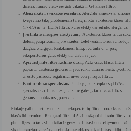
daleles. Kaimo vietovėse gali pakakti ir G4 klasės filtro.
Atsižvelkite į sveikatos poreikius
. Alergiški asmenys ar žmonės
kvėpavimo takų problemomis turėtų rinktis aukštesnės klasės filt
(F7-F9) ar net HEPA filtrus, kurie efektyviai sulaiko alergenus.
Įvertinkite energijos efektyvumą
. Aukštesnės klasės filtrai suku
didesnį pasipriešinimą oro srautui, todėl ventiliatorius sunaudoja
daugiau energijos. Rinkdamiesi filtrą, įvertinkite, ar jūsų
rekuperatorius galės efektyviai dirbti su juo.
Apsvarstykite filtro keitimo dažnį
. Aukštesnės klasės filtrai
paprastai užsiteršia greičiau ir juos reikia dažniau keisti. Įvertinki
ar esate pasiruošę reguliariai investuoti į naujus filtrus.
Pasitarkite su specialistais
. Jei abejojate, kreipkitės į HVAC
specialistus ar filtro tiekėjus, kurie galės patarti, koks filtras
geriausiai atitiks jūsų poreikius.
Rinkoje galima rasti įvairių kainų rekuperatorių filtrų – nuo ekonominės
klasės iki premium. Brangesni filtrai dažnai pasižymi didesniu filtravim
plotu, ilgesniu tarnavimo laiku ir geresniu filtravimo efektyvumu. Tačia
visada brangiausia reiškia geriausią – svarbiausia, kad filtras atitiktų jūs