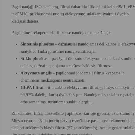
Pagal naująjį ISO standartą, filtrai dabar klasifikuojami kaip ePM1, eP
ir ePM10, priklausomai nuo jų efektyvumo sulaikant įvairaus dydžio
kietąsias daleles.
Pagrindinės rekuperatorių filtruose naudojamos medžiagos:
Sintetinis pluoštas
– dažniausiai naudojamas dėl kainos ir efekty
santykio. Tinka įprastinei namų ventiliacijai.
Stiklo pluoštas
– pasižymi didesniu efektyvumu sulaikant smulkia
daleles, dažnai naudojamas aukštesnės klasės filtruose.
Aktyvuota anglis
– papildomai įdedama į filtrus kvapams ir
cheminėms medžiagoms neutralizuoti.
HEPA filtrai
– itin aukšto efektyvumo filtrai, galintys sulaikyti net
99,97% dalelių, kurių dydis 0,3 µm. Naudojami specialiose patalp
arba asmenims, turintiems sunkių alergijų.
Rinkdamiesi filtrą, atsižvelkite į aplinkos, kurioje gyvena, užterštumo ly
Miesto centre ar šalia judrių gatvių esančiuose pastatuose rekomenduoj
naudoti aukštesnės klasės filtrus (F7 ar aukštesnės), nes jie geriau sulaik