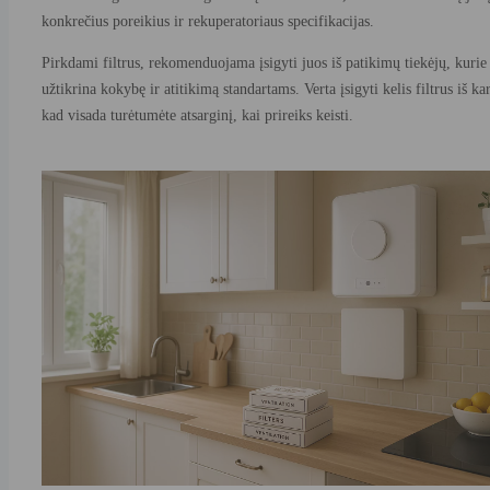
konkrečius poreikius ir rekuperatoriaus specifikacijas.
Pirkdami filtrus, rekomenduojama įsigyti juos iš patikimų tiekėjų, kurie
užtikrina kokybę ir atitikimą standartams. Verta įsigyti kelis filtrus iš ka
kad visada turėtumėte atsarginį, kai prireiks keisti.