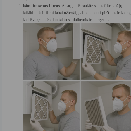
Išimkite senus filtrus
. Atsargiai ištraukite senus filtrus iš jų
laikiklių. Jei filtrai labai užteršti, galite naudoti pirštines ir kaukę
kad išvengtumėte kontakto su dulkėmis ir alergenais.