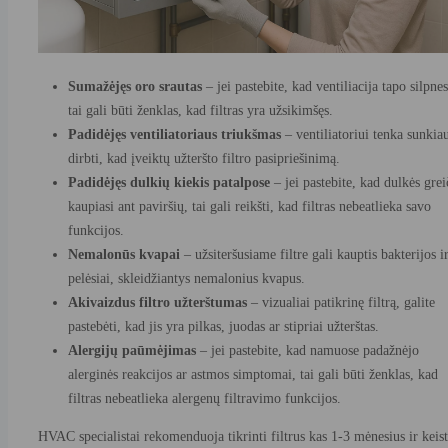
Sumažėjęs oro srautas
– jei pastebite, kad ventiliacija tapo silpne
tai gali būti ženklas, kad filtras yra užsikimšęs.
Padidėjęs ventiliatoriaus triukšmas
– ventiliatoriui tenka sunkia
dirbti, kad įveiktų užteršto filtro pasipriešinimą.
Padidėjęs dulkių kiekis patalpose
– jei pastebite, kad dulkės grei
kaupiasi ant paviršių, tai gali reikšti, kad filtras nebeatlieka savo
funkcijos.
Nemalonūs kvapai
– užsiteršusiame filtre gali kauptis bakterijos i
pelėsiai, skleidžiantys nemalonius kvapus.
Akivaizdus filtro užterštumas
– vizualiai patikrinę filtrą, galite
pastebėti, kad jis yra pilkas, juodas ar stipriai užterštas.
Alergijų paūmėjimas
– jei pastebite, kad namuose padažnėjo
alerginės reakcijos ar astmos simptomai, tai gali būti ženklas, kad
filtras nebeatlieka alergenų filtravimo funkcijos.
HVAC specialistai rekomenduoja tikrinti filtrus kas 1-3 mėnesius ir keist