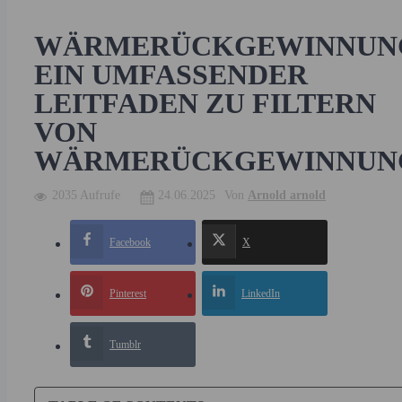
WÄRMERÜCKGEWINNUNG
EIN UMFASSENDER
LEITFADEN ZU FILTERN
VON
WÄRMERÜCKGEWINNUN
2035 Aufrufe
24.06.2025
Von
Arnold arnold
Facebook
X
Pinterest
LinkedIn
Tumblr