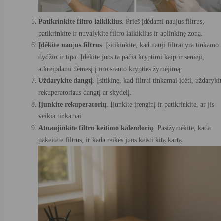
Patikrinkite filtro laikiklius
. Prieš įdėdami naujus filtrus,
patikrinkite ir nuvalykite filtro laikiklius ir aplinkinę zoną.
Įdėkite naujus filtrus
. Įsitikinkite, kad nauji filtrai yra tinkamo
dydžio ir tipo. Įdėkite juos ta pačia kryptimi kaip ir senieji,
atkreipdami dėmesį į oro srauto krypties žymėjimą.
Uždarykite dangtį
. Įsitikinę, kad filtrai tinkamai įdėti, uždaryki
rekuperatoriaus dangtį ar skydelį.
Įjunkite rekuperatorių
. Įjunkite įrenginį ir patikrinkite, ar jis
veikia tinkamai.
Atnaujinkite filtro keitimo kalendorių
. Pasižymėkite, kada
pakeitėte filtrus, ir kada reikės juos keisti kitą kartą.