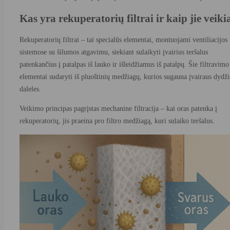
Kas yra rekuperatorių filtrai ir kaip jie veiki
Rekuperatorių filtrai – tai specialūs elementai, montuojami ventiliacijos
sistemose su šilumos atgavimu, siekiant sulaikyti įvairius teršalus
patenkančius į patalpas iš lauko ir išleidžiamus iš patalpų. Šie filtravimo
elementai sudaryti iš pluoštinių medžiagų, kurios sugauna įvairaus dydž
daleles.
Veikimo principas pagrįstas mechanine filtracija – kai oras patenka į
rekuperatorių, jis praeina pro filtro medžiagą, kuri sulaiko teršalus.