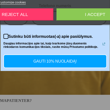
Customize cookies
Telefono numeris
REJECT ALL
I ACCEPT
+370
Sutinku būti informuotas(-a) apie pasiūlymus.
Daugiau informacijos apie tai, kaip tvarkome jūsų duomenis
rinkodaros komunikacijos tikslais, rasite mūsų Privatumo politikoje.
GAUTI 10% NUOLAIDĄ!
TMAPATIENTER?