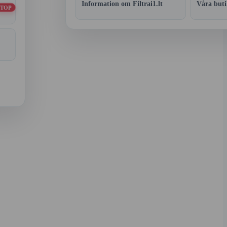
Information om Filtrai1.lt
Våra buti
TOP