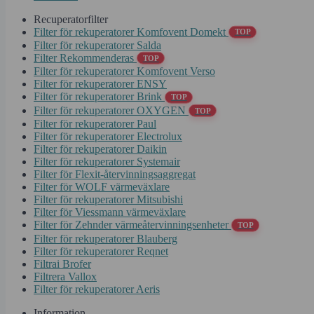
Recuperatorfilter
Filter för rekuperatorer Komfovent Domekt
TOP
Filter för rekuperatorer Salda
Filter Rekommenderas
TOP
Filter för rekuperatorer Komfovent Verso
Filter för rekuperatorer ENSY
Filter för rekuperatorer Brink
TOP
Filter för rekuperatorer OXYGEN
TOP
Filter för rekuperatorer Paul
Filter för rekuperatorer Electrolux
Filter för rekuperatorer Daikin
Filter för rekuperatorer Systemair
Filter för Flexit-återvinningsaggregat
Filter för WOLF värmeväxlare
Filter för rekuperatorer Mitsubishi
Filter för Viessmann värmeväxlare
Filter för Zehnder värmeåtervinningsenheter
TOP
Filter för rekuperatorer Blauberg
Filter för rekuperatorer Reqnet
Filtrai Brofer
Filtrera Vallox
Filter för rekuperatorer Aeris
Information