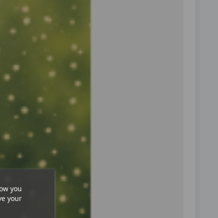
how you
ve your