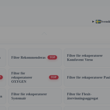
Svens
Filter för rekuperatorer
a
Filter Rekommenderas
TOP
Komfovent Verso
Filter för
rekuperatorer
Filter för rekuperatorer Pau
P
TOP
OXYGEN
Filter för rekuperatorer
Filter för Flexit-
in
Systemair
återvinningsaggregat