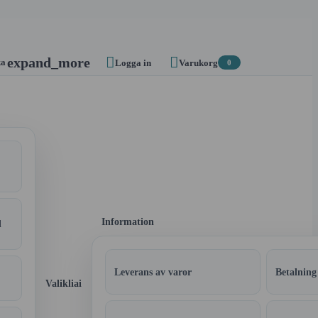


expand_more
ka
Logga in
Varukorg
0
Information
l
Leverans av varor
Betalning
Valikliai