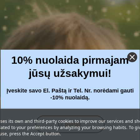
10% nuolaida pirmajam
jūsų užsakymui!
Įveskite savo El. Paštą ir Tel. Nr. norėdami gauti
-10% nuolaidą.
ses its own and third-party cookies to improve our services and s
lated to your preferences by analyzing your browsing habits. To gi
 use, press the Accept button.