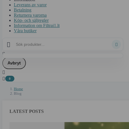
Leverans av varor
Betalning
Returnera varorna
Köp- och säljregler
Information om Filtrai1.lt
Våra butiker



Avbryt


0
Home
Blog
LATEST POSTS