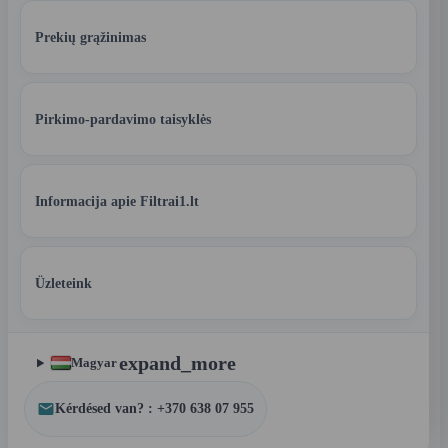
Prekių grąžinimas
Pirkimo-pardavimo taisyklės
Informacija apie Filtrai1.lt
Üzleteink
expand_more
Magyar
Kérdésed van? : +370 638 07 955