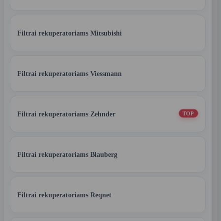
Filtrai rekuperatoriams Mitsubishi
Filtrai rekuperatoriams Viessmann
Filtrai rekuperatoriams Zehnder
TOP
Filtrai rekuperatoriams Blauberg
Filtrai rekuperatoriams Reqnet