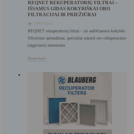
REQNET REKUPERATORIŲ FILTRAI –
IŠSAMUS GIDAS KOKYBIŠKAI ORO
FILTRACIJAI IR PRIEŽIŪRAI
1942 Views
REQNET rekuperatorių filtrai – tai aukščiausios kokybės
filtravimo sprendimai, specialiai sukurti oro rekuperacijos
(atgavimo) sistemoms.
Read more