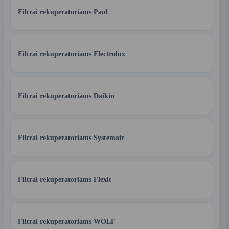
Filtrai rekuperatoriams Paul
Filtrai rekuperatoriams Electrolux
Filtrai rekuperatoriams Daikin
Filtrai rekuperatoriams Systemair
Filtrai rekuperatoriams Flexit
Filtrai rekuperatoriams WOLF