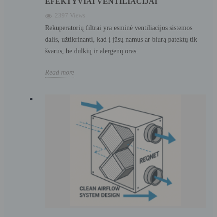
EFEKTYVIAI VENTILIACIJAI
2397 Views
Rekuperatorių filtrai yra esminė ventiliacijos sistemos
dalis, užtikrinanti, kad į jūsų namus ar biurą patektų tik
švarus, be dulkių ir alergenų oras.
Read more