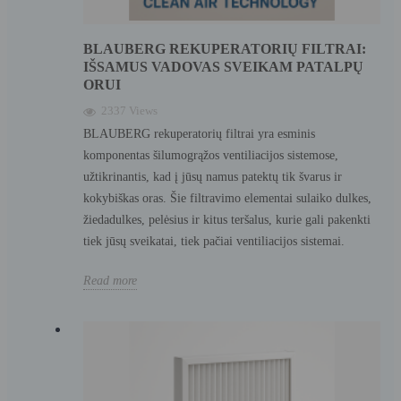
BLAUBERG REKUPERATORIŲ FILTRAI:
IŠSAMUS VADOVAS SVEIKAM PATALPŲ
ORUI
2337 Views
BLAUBERG rekuperatorių filtrai yra esminis
komponentas šilumogrąžos ventiliacijos sistemose,
užtikrinantis, kad į jūsų namus patektų tik švarus ir
kokybiškas oras. Šie filtravimo elementai sulaiko dulkes,
žiedadulkes, pelėsius ir kitus teršalus, kurie gali pakenkti
tiek jūsų sveikatai, tiek pačiai ventiliacijos sistemai.
Read more