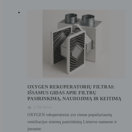
OXYGEN REKUPERATORIŲ FILTRAI:
IŠSAMUS GIDAS APIE FILTRŲ
PASIRINKIMĄ, NAUDOJIMĄ IR KEITIMĄ
2758 Views
OXYGEN rekuperatoriai yra vienas populiariausių
ventiliacijos sistemų pasirinkimų Lietuvos namuose ir
įmonėse.