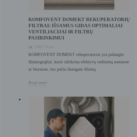
KOMFOVENT DOMEKT REKUPERATORIŲ
FILTRAI: IŠSAMUS GIDAS OPTIMALIAI
VENTILIACIJAI IR FILTRŲ
PASIRINKIMUI
3085 Views
KOMFOVENT DOMEKT rekuperatoriai yra pažangūs
šilumogrąžiai, kurie užtikrina efektyvų vėdinimą namuose
ar biuruose, tuo pačiu išsaugant šilumą.
Read more