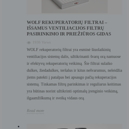
WOLF REKUPERATORIŲ FILTRAI –
IŠSAMUS VENTILIACIJOS FILTRŲ
PASIRINKIMO IR PRIEŽIŪROS GIDAS
1936 Views
WOLF rekuperatorių filtrai yra esminė šiuolaikinių
ventiliacijos sistemų dalis, užtikrinanti švarų orą namuose
ir efektyvų rekuperatorių veikimą. Šie filtrai sulaiko
dulkes, žiedadulkes, teršalus ir kitus nešvarumus, neleidžia
jiems patekti į patalpas bei apsaugo pačią rekuperacijos
sistemą. Tinkamas filtrų parinkimas ir reguliarus keitimas
yra būtinas norint užtikrinti optimalų įrenginio veikimą,
ilgaamžiškumą ir sveiką vidaus orą.
Read more