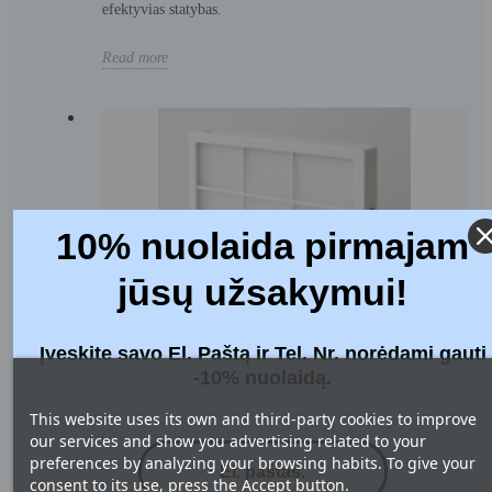
efektyvias statybas.
Read more
10% nuolaida pirmajam
jūsų užsakymui!
Įveskite savo El. Paštą ir Tel. Nr. norėdami gauti
-10% nuolaidą.
MITSUBISHI REKUPERATORIŲ FILTRAI:
TIPAI, PRIVALUMAI IR KAIP IŠSIRINKTI
This website uses its own and third-party cookies to improve
GERIAUSIUS
our services and show you advertising related to your
preferences by analyzing your browsing habits. To give your
1914 Views
consent to its use, press the Accept button.