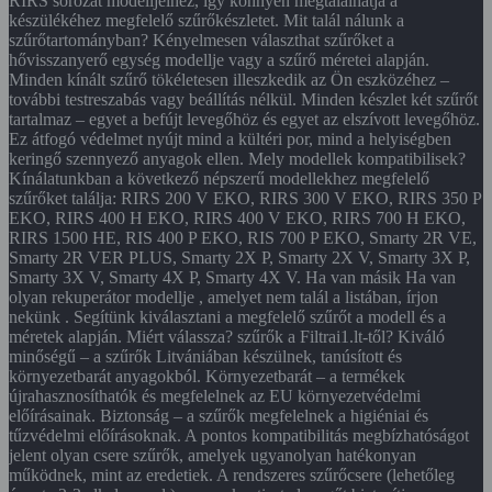
RIRS sorozat modelljeihez, így könnyen megtalálhatja a
készülékéhez megfelelő szűrőkészletet. Mit talál nálunk a
szűrőtartományban? Kényelmesen választhat szűrőket a
hővisszanyerő egység modellje vagy a szűrő méretei alapján.
Minden kínált szűrő tökéletesen illeszkedik az Ön eszközéhez –
további testreszabás vagy beállítás nélkül. Minden készlet két szűrőt
tartalmaz – egyet a befújt levegőhöz és egyet az elszívott levegőhöz.
Ez átfogó védelmet nyújt mind a kültéri por, mind a helyiségben
keringő szennyező anyagok ellen. Mely modellek kompatibilisek?
Kínálatunkban a következő népszerű modellekhez megfelelő
szűrőket találja: RIRS 200 V EKO, RIRS 300 V EKO, RIRS 350 P
EKO, RIRS 400 H EKO, RIRS 400 V EKO, RIRS 700 H EKO,
RIRS 1500 HE, RIS 400 P EKO, RIS 700 P EKO, Smarty 2R VE,
Smarty 2R VER PLUS, Smarty 2X P, Smarty 2X V, Smarty 3X P,
Smarty 3X V, Smarty 4X P, Smarty 4X V. Ha van másik Ha van
olyan rekuperátor modellje , amelyet nem talál a listában, írjon
nekünk . Segítünk kiválasztani a megfelelő szűrőt a modell és a
méretek alapján. Miért válassza? szűrők a Filtrai1.lt-től? Kiváló
minőségű – a szűrők Litvániában készülnek, tanúsított és
környezetbarát anyagokból. Környezetbarát – a termékek
újrahasznosíthatók és megfelelnek az EU környezetvédelmi
előírásainak. Biztonság – a szűrők megfelelnek a higiéniai és
tűzvédelmi előírásoknak. A pontos kompatibilitás megbízhatóságot
jelent olyan csere szűrők, amelyek ugyanolyan hatékonyan
működnek, mint az eredetiek. A rendszeres szűrőcsere (lehetőleg