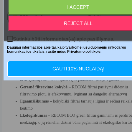
Telefono numeris
I ACCEPT
Ekologiški filtrai tampa vis svarbesniu pasirinkimu aplinkosaugos atžvil
RECOM ECO green filtrai gaminami naudojant aplinką tausojančias
+370
medžiagas ir procesus, kas sumažina jų poveikį gamtai.
REJECT ALL
Sutinku būti informuotas(-a) apie pasiūlymus.
Originalių RECOM filtrų naudojimas turi kelias reikšmingas naudas:
Daugiau informacijos apie tai, kaip tvarkome jūsų duomenis rinkodaros
Tikslus atitikimas
– originalūs filtrai yra tiksliai pritaikyti
komunikacijos tikslais, rasite mūsų Privatumo politikoje.
konkrečiam rekuperatoriaus modeliui, užtikrinant optimalų sanda
ir oro srautą
GAUTI 10% NUOLAIDĄ!
Garantijos išsaugojimas
– daugelis gamintojų nurodo, kad
neoriginalių dalių naudojimas gali panaikinti įrangos garantiją
Geresnė filtravimo kokybė
– RECOM filtrai pasižymi didesniu
filtravimo plotu ir efektyvumu, lyginant su daugeliu alternatyvų
Ilgaamžiškumas
– kokybiški filtrai tarnauja ilgiau ir rečiau reikal
keitimo
Ekologiškumas
– RECOM ECO green filtrai gaminami iš perdir
medžiagų, o jų rėmeliai dažnai būna pagaminti iš ekologiško karto