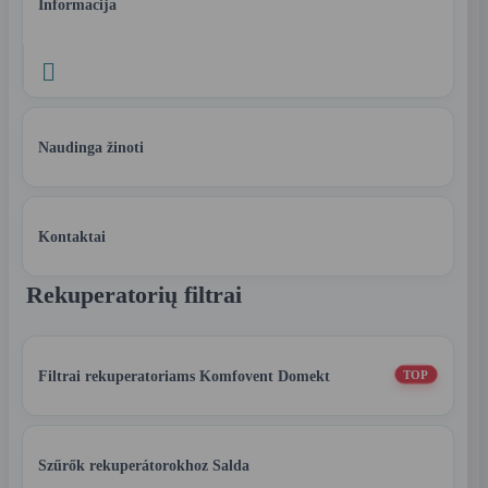
Informacija

Naudinga žinoti
Kontaktai
Rekuperatorių filtrai
Filtrai rekuperatoriams Komfovent Domekt
TOP
Szűrők rekuperátorokhoz Salda