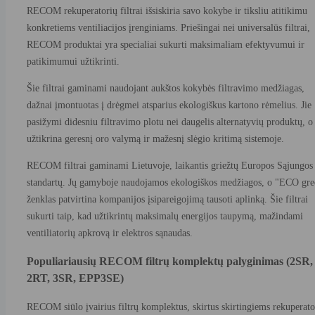
RECOM rekuperatorių filtrai išsiskiria savo kokybe ir tiksliu atitikimu
konkretiems ventiliacijos įrenginiams. Priešingai nei universalūs filtrai,
RECOM produktai yra specialiai sukurti maksimaliam efektyvumui ir
patikimumui užtikrinti.
Šie filtrai gaminami naudojant aukštos kokybės filtravimo medžiagas,
dažnai įmontuotas į drėgmei atsparius ekologiškus kartono rėmelius. Jie
pasižymi didesniu filtravimo plotu nei daugelis alternatyvių produktų, o 
užtikrina geresnį oro valymą ir mažesnį slėgio kritimą sistemoje.
RECOM filtrai gaminami Lietuvoje, laikantis griežtų Europos Sąjungos
standartų. Jų gamyboje naudojamos ekologiškos medžiagos, o "ECO gre
ženklas patvirtina kompanijos įsipareigojimą tausoti aplinką. Šie filtrai
sukurti taip, kad užtikrintų maksimalų energijos taupymą, mažindami
ventiliatorių apkrovą ir elektros sąnaudas.
Populiariausių RECOM filtrų komplektų palyginimas (2SR,
2RT, 3SR, EPP3SE)
RECOM siūlo įvairius filtrų komplektus, skirtus skirtingiems rekuperato