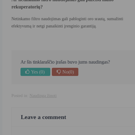
rekuperatorių?
Netinkamo filtro naudojimas gali pabloginti oro srautą, sumažinti
efektyvumą ir netgi panaikinti įrenginio garantiją.
Ar šis tinklaraščio įrašas buvo jums naudingas?
Yes
(0)
No
(0)
Posted in:
Naudinga žinoti
Leave a comment