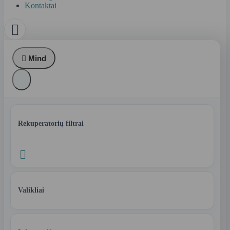
Kontaktai


Mind
Rekuperatorių filtrai

Valikliai