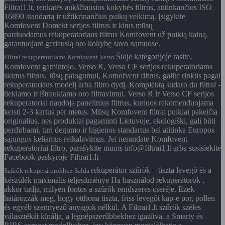
Filtrai1.lt, renkatės aukščiausios kokybės filtrus, atitinkančius ISO
16890 standartą ir užtikrinančius puikų veikimą. Įsigykite
Komfovent Domekt serijos filtrus ir kitus mūsų
parduodamus rekuperatoriaus filtrus Komfovent už puikią kainą,
garantuojant geriausią oro kokybę savo namuose.
Šioje kategorijoje rasite,
Filtrai rekuperatoriams Komfovent Verso
Komfovent gamintojo, Verso R, Verso CF serijos rekuperatoriams
skirtus filtrus. Jūsų patogumui, Komofvent filtrus, galite rinktis pagal
rekuperatoriaus modelį arba filtro dydį. Komplektą sudaro du filtrai -
tiekiamo ir ištraukiamo oro filtravimui. Verso R ir Verso CF serijos
rekuperatoriai naudoja panelinius filtrus, kuriuos rekomenduojama
keisti 2-3 kartus per metus. Mūsų Komfovent filtrai puikiai pakeičia
originalius, nes produktai pagaminti Lietuvoje, ekologiški, gali būti
perdirbami, turi degumo ir higienos standartus bei atitinka Europos
sąjungos keliamus reikalavimus. Jei nerandate Komfovent
rekuperatoriui filtro, parašykite mums info@filtrai1.lt arba susisiekite
Facebook paskyroje Filtrai1.lt
rekuperátor szűrők – tiszta levegő és a
Szűrők rekuperátorokhoz Salda
készülék maximális teljesítménye Ha használod rekuperátorok ,
akkor tudja, milyen fontos a szűrők rendszeres cseréje. Ezek
határozzák meg, hogy otthona tiszta, friss levegőt kap-e por, pollen
és egyéb szennyező anyagok nélkül. A Filtrai1.lt szűrők széles
választékát kínálja, a legnépszerűbbekhez igazítva. a Smarty és