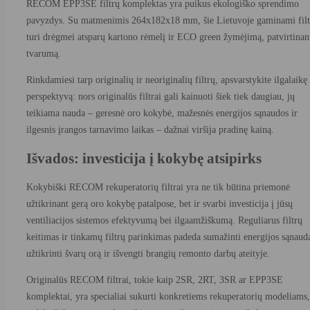
RECOM EPP3SE filtrų komplektas yra puikus ekologiško sprendimo
pavyzdys. Su matmenimis 264x182x18 mm, šie Lietuvoje gaminami filt
turi drėgmei atsparų kartono rėmelį ir ECO green žymėjimą, patvirtinant
tvarumą.
Rinkdamiesi tarp originalių ir neoriginalių filtrų, apsvarstykite ilgalaikę
perspektyvą: nors originalūs filtrai gali kainuoti šiek tiek daugiau, jų
teikiama nauda – geresnė oro kokybė, mažesnės energijos sąnaudos ir
ilgesnis įrangos tarnavimo laikas – dažnai viršija pradinę kainą.
Išvados: investicija į kokybę atsipirks
Kokybiški RECOM rekuperatorių filtrai yra ne tik būtina priemonė
užtikrinant gerą oro kokybę patalpose, bet ir svarbi investicija į jūsų
ventiliacijos sistemos efektyvumą bei ilgaamžiškumą. Reguliarus filtrų
keitimas ir tinkamų filtrų parinkimas padeda sumažinti energijos sąnaud
užtikrinti švarų orą ir išvengti brangių remonto darbų ateityje.
Originalūs RECOM filtrai, tokie kaip 2SR, 2RT, 3SR ar EPP3SE
komplektai, yra specialiai sukurti konkretiems rekuperatorių modeliams,