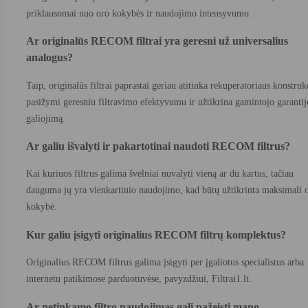
priklausomai nuo oro kokybės ir naudojimo intensyvumo.
Ar originalūs RECOM filtrai yra geresni už universalius
analogus?
Taip, originalūs filtrai paprastai geriau atitinka rekuperatoriaus konstruk
pasižymi geresniu filtravimo efektyvumu ir užtikrina gamintojo garantij
galiojimą.
Ar galiu išvalyti ir pakartotinai naudoti RECOM filtrus?
Kai kuriuos filtrus galima švelniai nuvalyti vieną ar du kartus, tačiau
dauguma jų yra vienkartinio naudojimo, kad būtų užtikrinta maksimali 
kokybė.
Kur galiu įsigyti originalius RECOM filtrų komplektus?
Originalius RECOM filtrus galima įsigyti per įgaliotus specialistus arba
internetu patikimose parduotuvėse, pavyzdžiui, Filtrai1.lt.
Ar netinkamo filtro naudojimas gali pažeisti mano