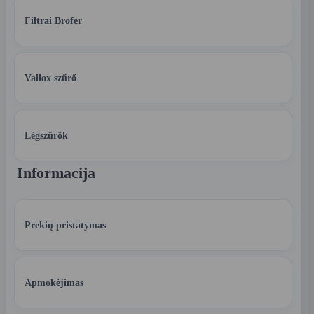
Filtrai Brofer
Vallox szűrő
Légszűrők
Informacija
Prekių pristatymas
Apmokėjimas