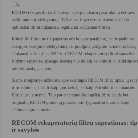
RECOM rekuperatoriai Lietuvoje tapo populiariu pasirinkimu dėl savo
patikimumo ir efektyvumo. Tačiau net ir geriausios sistemos veikia
optimaliai tik su tinkamais, reguliariai keičiamais filtrais.
Kokybiški filtrai ne tik pagerina oro kokybę patalpose, bet ir padidina
energijos vartojimo efektyvumą bei prailgina įrenginio tarnavimo laiką.
Tinkamai parinkti ir prižiūrimi RECOM rekuperatorių filtrai sumažina
šildymo sąnaudas, apsaugo sistemą nuo dulkių kaupimosi ir užtikrina sv
mikroklimatą patalpose.
Šiame straipsnyje sužinosite apie skirtingus RECOM filtrų tipus, jų savy
ir privalumus, kada ir kaip juos keisti, bei kaip išsirinkti tinkamiausius
filtrus jūsų sistemai. Taip pat aptarsime ekologiškų filtrų naudą bei
originalių RECOM produktų pranašumus, lyginant su kitais rinkoje
siūlomais sprendimais.
RECOM rekuperatorių filtrų supratimas: tip
ir savybės