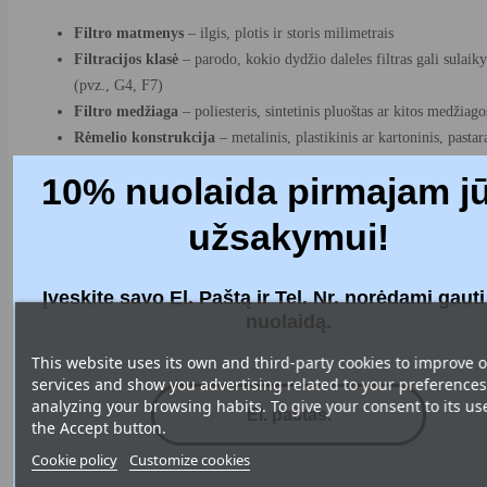
Filtro matmenys
– ilgis, plotis ir storis milimetrais
Filtracijos klasė
– parodo, kokio dydžio daleles filtras gali sulaiky
(pvz., G4, F7)
Filtro medžiaga
– poliesteris, sintetinis pluoštas ar kitos medžiago
Rėmelio konstrukcija
– metalinis, plastikinis ar kartoninis, pastar
dažnai būna ekologiškesnis
10% nuolaida pirmajam j
RECOM siūlo skirtingus filtrų komplektus įvairiems modeliams.
užsakymui!
Pavyzdžiui, 2SR filtrų komplektas tinka vienam rekuperatorių tipui, o 
ar EPP3SE – kitiems. Verta pasikonsultuoti su RECOM atstovais arba
peržiūrėti gamintojo svetainę, jei nesate tikri, kuris filtras tinka jūsų
Įveskite savo El. Paštą ir Tel. Nr. norėdami gaut
įrenginiui.
nuolaidą.
Naudokite originalius RECOM filtrus, nes jie yra specialiai sukurti
This website uses its own and third-party cookies to improve 
konkretiems modeliams ir užtikrina optimalų sistemos veikimą. Univers
services and show you advertising related to your preferences
ar neoriginalūs filtrai gali netiksliai atitikti, kas sumažina jų efektyvumą
analyzing your browsing habits. To give your consent to its us
the Accept button.
gali sukelti papildomą apkrovą ventiliatoriams.
Cookie policy
Customize cookies
Ekologiški ir originalūs RECOM filtrai: kodėl jie svarbūs