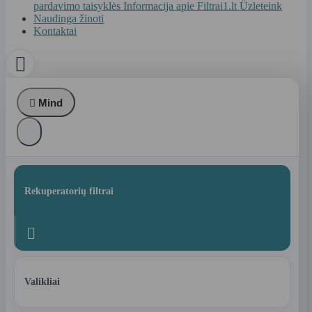
pardavimo taisyklės
Informacija apie Filtrai1.lt
Üzleteink
Naudinga žinoti
Kontaktai


Mind
Rekuperatorių filtrai

Valikliai