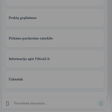
Prekių grąžinimas
Pirkimo-pardavimo taisyklės
Informacija apie Filtrai1.lt
Üzleteink

