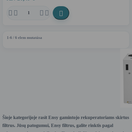





1-6 / 6 elem mutatása
Šioje kategorijoje rasit Ensy gamintojo rekuperatoriams skirtus
filtrus. Jūsų patogumui, Ensy filtrus, galite rinktis pagal