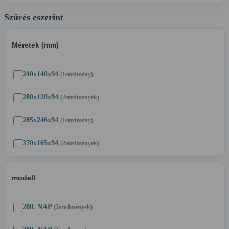
Szűrés eszerint
Méretek (mm)
240x140x94
(1
eredmény
)
280x120x94
(2
eredmények
)
285x246x94
(1
eredmény
)
370x165x94
(2
eredmények
)
modell
200. NAP
(2
eredmények
)