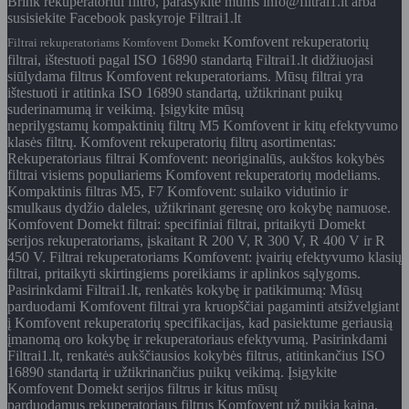
Brink rekuperatoriui filtro, parašykite mums info@filtrai1.lt arba
susisiekite Facebook paskyroje Filtrai1.lt
Komfovent rekuperatorių
Filtrai rekuperatoriams Komfovent Domekt
filtrai, ištestuoti pagal ISO 16890 standartą Filtrai1.lt didžiuojasi
siūlydama filtrus Komfovent rekuperatoriams. Mūsų filtrai yra
ištestuoti ir atitinka ISO 16890 standartą, užtikrinant puikų
suderinamumą ir veikimą. Įsigykite mūsų
neprilygstamų kompaktinių filtrų M5 Komfovent ir kitų efektyvumo
klasės filtrų. Komfovent rekuperatorių filtrų asortimentas:
Rekuperatoriaus filtrai Komfovent: neoriginalūs, aukštos kokybės
filtrai visiems populiariems Komfovent rekuperatorių modeliams.
Kompaktinis filtras M5, F7 Komfovent: sulaiko vidutinio ir
smulkaus dydžio daleles, užtikrinant geresnę oro kokybę namuose.
Komfovent Domekt filtrai: specifiniai filtrai, pritaikyti Domekt
serijos rekuperatoriams, įskaitant R 200 V, R 300 V, R 400 V ir R
450 V. Filtrai rekuperatoriams Komfovent: įvairių efektyvumo klasių
filtrai, pritaikyti skirtingiems poreikiams ir aplinkos sąlygoms.
Pasirinkdami Filtrai1.lt, renkatės kokybę ir patikimumą: Mūsų
parduodami Komfovent filtrai yra kruopščiai pagaminti atsižvelgiant
į Komfovent rekuperatorių specifikacijas, kad pasiektume geriausią
įmanomą oro kokybę ir rekuperatoriaus efektyvumą. Pasirinkdami
Filtrai1.lt, renkatės aukščiausios kokybės filtrus, atitinkančius ISO
16890 standartą ir užtikrinančius puikų veikimą. Įsigykite
Komfovent Domekt serijos filtrus ir kitus mūsų
parduodamus rekuperatoriaus filtrus Komfovent už puikią kainą,