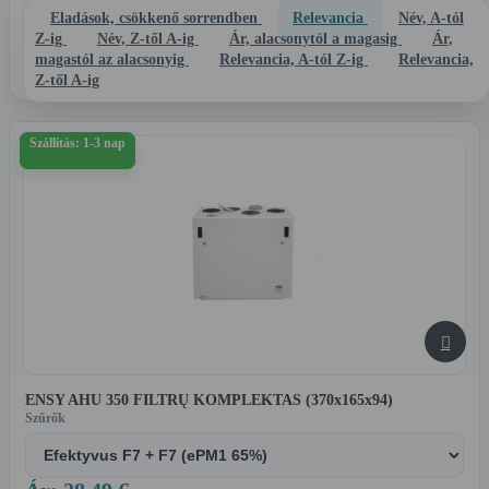
Eladások, csökkenő sorrendben
Relevancia
Név, A-tól

Szűrő
Z-ig
Név, Z-től A-ig
Ár, alacsonytól a magasig
Ár,
magastól az alacsonyig
Relevancia, A-tól Z-ig
Relevancia,
6 termék található.
Z-től A-ig
Szállítás: 1-3 nap

ENSY AHU 350 FILTRŲ KOMPLEKTAS (370x165x94)
Szűrők