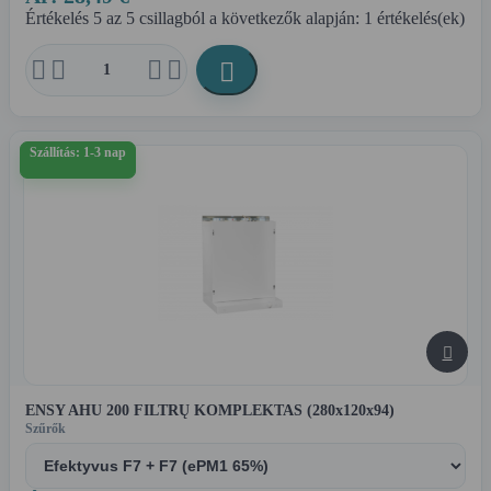
Értékelés
5
az 5 csillagból a következők alapján:
1
értékelés(ek)





Szállítás: 1-3 nap

ENSY AHU 200 FILTRŲ KOMPLEKTAS (280x120x94)
Szűrők