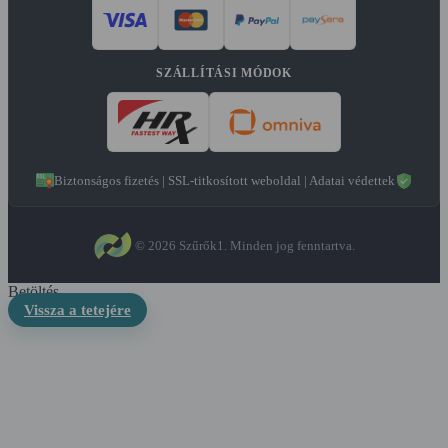
SZÁLLÍTÁSI MÓDOK
Biztonságos fizetés | SSL-titkosított weboldal | Adatai védettek
© 2026 Szűrők1. Minden jog fenntartva.
Betöltés...
Vissza a tetejére