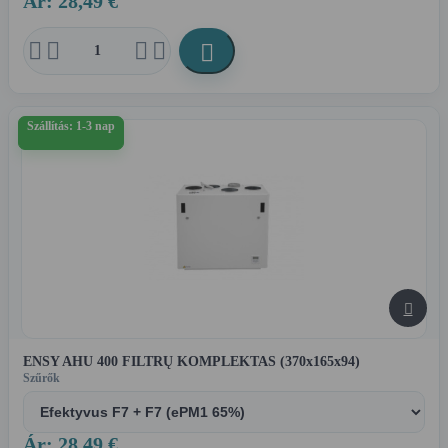
Ár: 28,49 €





Szállítás: 1-3 nap

ENSY AHU 400 FILTRŲ KOMPLEKTAS (370x165x94)
Szűrők
Ár: 28,49 €