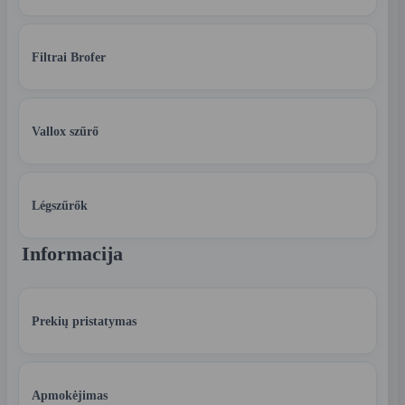
Filtrai Brofer
Vallox szűrő
Légszűrők
Informacija
Prekių pristatymas
Apmokėjimas