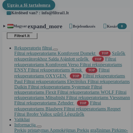
Ugrás a fő tartalomra
Kérdésed van? : info@filtrai1.lt


expand_more
Magyar
Bejelentkezés
Kosár
0
Rekuperatorių filtrai
Filtrai rekuperatoriams Komfovent Domekt
Szűrők
TOP
rekuperátorokhoz Salda
Ajánlott szűrők
Filtrai
TOP
rekuperatoriams Komfovent Verso
Filtrai rekuperatoriams
ENSY
Filtrai rekuperatoriams Brink
Filtrai
TOP
rekuperatoriams OXYGEN
Filtrai rekuperatoriams
TOP
Paul
Filtrai rekuperatoriams Electrolux
Filtrai rekuperatoriams
Daikin
Filtrai rekuperatoriams Systemair
Filtrai
rekuperatoriams Flexit
Filtrai rekuperatoriams WOLF
Filtrai
rekuperatoriams Mitsubishi
Filtrai rekuperatoriams Viessmann
Filtrai rekuperatoriams Zehnder
Filtrai
TOP
rekuperatoriams Blauberg
Filtrai rekuperatoriams Reqnet
Filtrai Brofer
Vallox szűrő
Légszűrők
Valikliai
Informacija
Prekių pristatymas
Apmokėjimas
Prekių grąžinimas
Pirkimo-