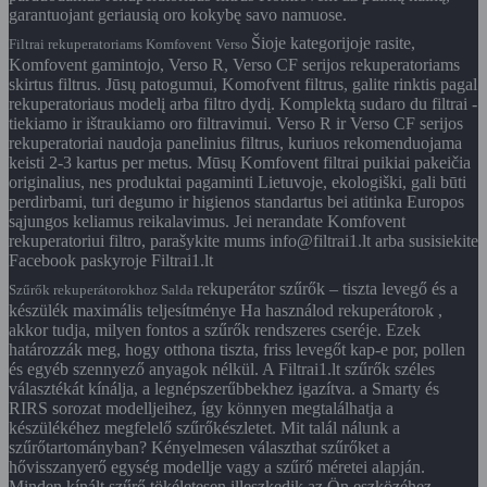
garantuojant geriausią oro kokybę savo namuose.
Šioje kategorijoje rasite,
Filtrai rekuperatoriams Komfovent Verso
Komfovent gamintojo, Verso R, Verso CF serijos rekuperatoriams
skirtus filtrus. Jūsų patogumui, Komofvent filtrus, galite rinktis pagal
rekuperatoriaus modelį arba filtro dydį. Komplektą sudaro du filtrai -
tiekiamo ir ištraukiamo oro filtravimui. Verso R ir Verso CF serijos
rekuperatoriai naudoja panelinius filtrus, kuriuos rekomenduojama
keisti 2-3 kartus per metus. Mūsų Komfovent filtrai puikiai pakeičia
originalius, nes produktai pagaminti Lietuvoje, ekologiški, gali būti
perdirbami, turi degumo ir higienos standartus bei atitinka Europos
sąjungos keliamus reikalavimus. Jei nerandate Komfovent
rekuperatoriui filtro, parašykite mums info@filtrai1.lt arba susisiekite
Facebook paskyroje Filtrai1.lt
rekuperátor szűrők – tiszta levegő és a
Szűrők rekuperátorokhoz Salda
készülék maximális teljesítménye Ha használod rekuperátorok ,
akkor tudja, milyen fontos a szűrők rendszeres cseréje. Ezek
határozzák meg, hogy otthona tiszta, friss levegőt kap-e por, pollen
és egyéb szennyező anyagok nélkül. A Filtrai1.lt szűrők széles
választékát kínálja, a legnépszerűbbekhez igazítva. a Smarty és
RIRS sorozat modelljeihez, így könnyen megtalálhatja a
készülékéhez megfelelő szűrőkészletet. Mit talál nálunk a
szűrőtartományban? Kényelmesen választhat szűrőket a
hővisszanyerő egység modellje vagy a szűrő méretei alapján.
Minden kínált szűrő tökéletesen illeszkedik az Ön eszközéhez –