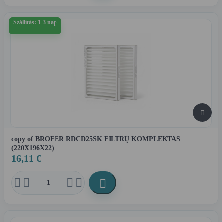
Szállítás: 1-3 nap

copy of BROFER RDCD25SK FILTRŲ KOMPLEKTAS
(220X196X22)
16,11 €




