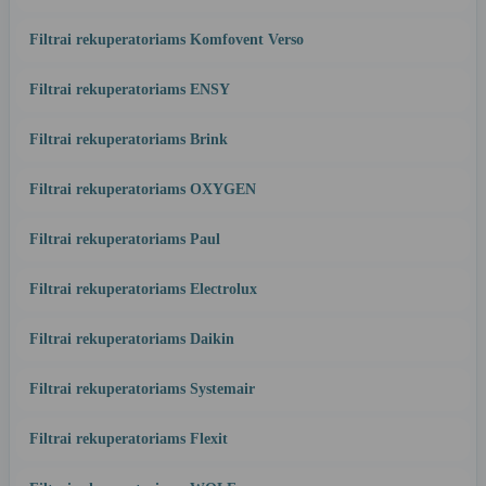
Filtrai rekuperatoriams Komfovent Verso
Filtrai rekuperatoriams ENSY
Filtrai rekuperatoriams Brink
Filtrai rekuperatoriams OXYGEN
Filtrai rekuperatoriams Paul
Filtrai rekuperatoriams Electrolux
Filtrai rekuperatoriams Daikin
Filtrai rekuperatoriams Systemair
Filtrai rekuperatoriams Flexit