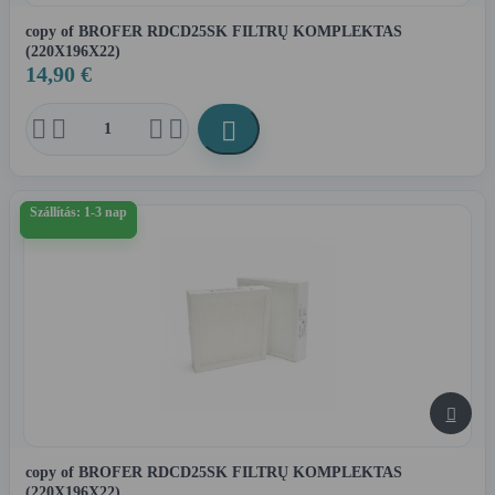
copy of BROFER RDCD25SK FILTRŲ KOMPLEKTAS
(220X196X22)
14,90 €





Szállítás: 1-3 nap

copy of BROFER RDCD25SK FILTRŲ KOMPLEKTAS
(220X196X22)