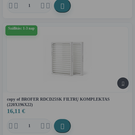





Szállítás: 1-3 nap

copy of BROFER RDCD25SK FILTRŲ KOMPLEKTAS
(220X196X22)
16,11 €




