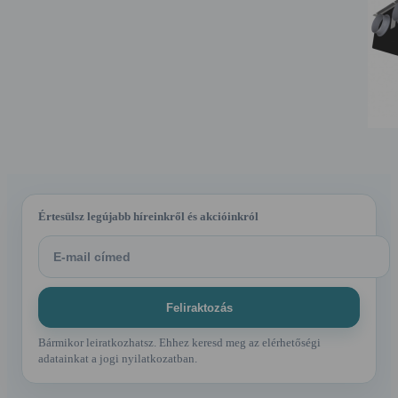
Értesülsz legújabb híreinkről és akcióinkról
Bármikor leiratkozhatsz. Ehhez keresd meg az elérhetőségi
adatainkat a jogi nyilatkozatban.