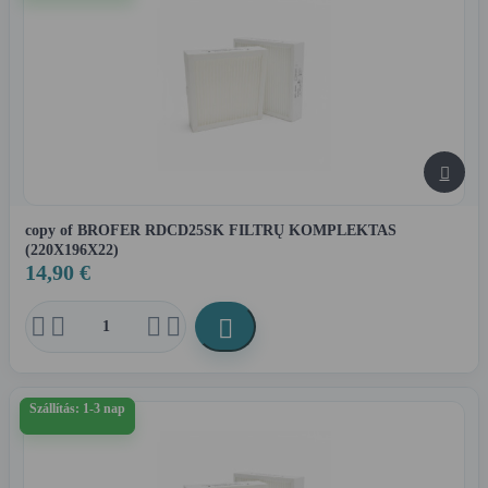

copy of BROFER RDCD25SK FILTRŲ KOMPLEKTAS
(220X196X22)
14,90 €





Szállítás: 1-3 nap