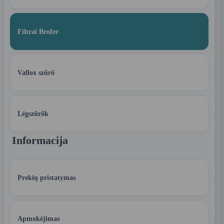
Filtrai Brofer
Vallox szűrő
Légszűrők
Informacija
Prekių pristatymas
Apmokėjimas