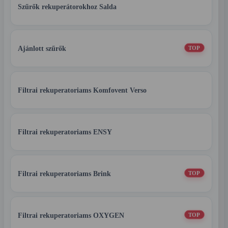
Szűrők rekuperátorokhoz Salda
Ajánlott szűrők
TOP
Filtrai rekuperatoriams Komfovent Verso
Filtrai rekuperatoriams ENSY
Filtrai rekuperatoriams Brink
TOP
Filtrai rekuperatoriams OXYGEN
TOP