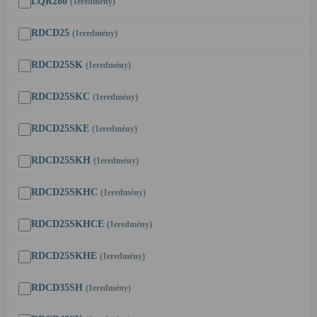
LQR280
(1
eredmény
)
RDCD25
(1
eredmény
)
RDCD25SK
(1
eredmény
)
RDCD25SKC
(1
eredmény
)
RDCD25SKE
(1
eredmény
)
RDCD25SKH
(1
eredmény
)
RDCD25SKHC
(1
eredmény
)
RDCD25SKHCE
(1
eredmény
)
RDCD25SKHE
(1
eredmény
)
RDCD35SH
(1
eredmény
)