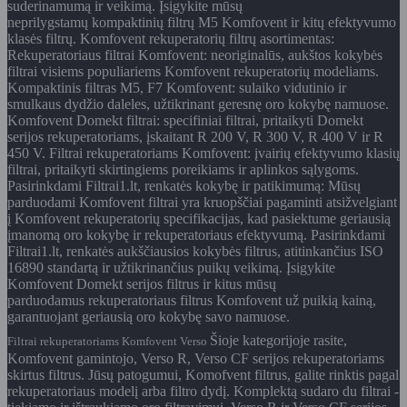
suderinamumą ir veikimą. Įsigykite mūsų
neprilygstamų kompaktinių filtrų M5 Komfovent ir kitų efektyvumo
klasės filtrų. Komfovent rekuperatorių filtrų asortimentas:
Rekuperatoriaus filtrai Komfovent: neoriginalūs, aukštos kokybės
filtrai visiems populiariems Komfovent rekuperatorių modeliams.
Kompaktinis filtras M5, F7 Komfovent: sulaiko vidutinio ir
smulkaus dydžio daleles, užtikrinant geresnę oro kokybę namuose.
Komfovent Domekt filtrai: specifiniai filtrai, pritaikyti Domekt
serijos rekuperatoriams, įskaitant R 200 V, R 300 V, R 400 V ir R
450 V. Filtrai rekuperatoriams Komfovent: įvairių efektyvumo klasių
filtrai, pritaikyti skirtingiems poreikiams ir aplinkos sąlygoms.
Pasirinkdami Filtrai1.lt, renkatės kokybę ir patikimumą: Mūsų
parduodami Komfovent filtrai yra kruopščiai pagaminti atsižvelgiant
į Komfovent rekuperatorių specifikacijas, kad pasiektume geriausią
įmanomą oro kokybę ir rekuperatoriaus efektyvumą. Pasirinkdami
Filtrai1.lt, renkatės aukščiausios kokybės filtrus, atitinkančius ISO
16890 standartą ir užtikrinančius puikų veikimą. Įsigykite
Komfovent Domekt serijos filtrus ir kitus mūsų
parduodamus rekuperatoriaus filtrus Komfovent už puikią kainą,
garantuojant geriausią oro kokybę savo namuose.
Šioje kategorijoje rasite,
Filtrai rekuperatoriams Komfovent Verso
Komfovent gamintojo, Verso R, Verso CF serijos rekuperatoriams
skirtus filtrus. Jūsų patogumui, Komofvent filtrus, galite rinktis pagal
rekuperatoriaus modelį arba filtro dydį. Komplektą sudaro du filtrai -