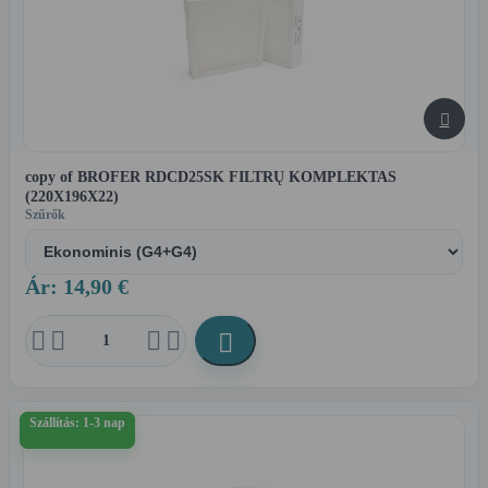

copy of BROFER RDCD25SK FILTRŲ KOMPLEKTAS
(220X196X22)
Szűrők
Ár: 14,90 €





Szállítás: 1-3 nap