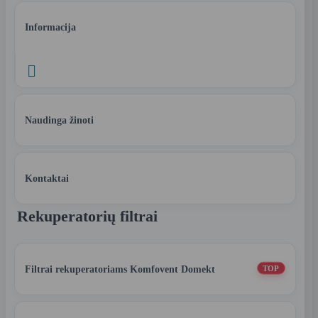
Informacija

Naudinga žinoti
Kontaktai
Rekuperatorių filtrai
Filtrai rekuperatoriams Komfovent Domekt
TOP