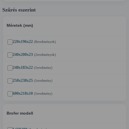
Szűrés eszerint
Méretek (mm)
220x196x22
(8
eredmények
)
240x200x23
(2
eredmények
)
248x183x22
(1
eredmény
)
258x238x25
(1
eredmény
)
600x218x10
(1
eredmény
)
Brofer modell