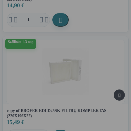
14,90 €





Szállítás: 1-3 nap

copy of BROFER RDCD25SK FILTRŲ KOMPLEKTAS
(220X196X22)
15,49 €