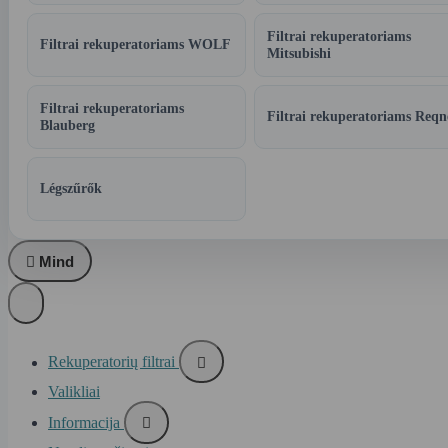
Filtrai rekuperatoriams
Filtrai rekuperatoriams WOLF
Mitsubishi
Filtrai rekuperatoriams
Filtrai rekuperatoriams Reqn
Blauberg
Légszűrők

Mind
Rekuperatorių filtrai

Valikliai
Informacija
