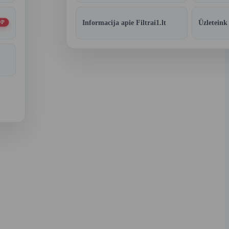
Informacija apie Filtrai1.lt
Üzleteink
OP