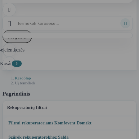



Mégsem
ejelentkezés
Kosár
0
Kezdőlap
Új termékek
Pagrindinis
Rekuperatorių filtrai
Filtrai rekuperatoriams Komfovent Domekt
Szűrők rekuperátorokhoz Salda