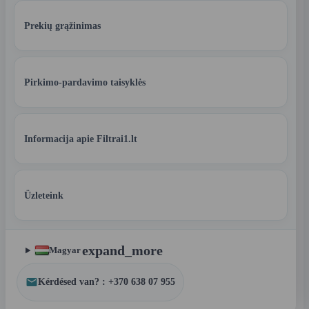
Prekių grąžinimas
Pirkimo-pardavimo taisyklės
Informacija apie Filtrai1.lt
Üzleteink
expand_more
Magyar
Kérdésed van? : +370 638 07 955