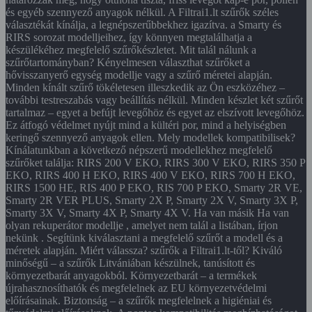
és egyéb szennyező anyagok nélkül. A Filtrai1.lt szűrők széles
választékát kínálja, a legnépszerűbbekhez igazítva. a Smarty és
RIRS sorozat modelljeihez, így könnyen megtalálhatja a
készülékéhez megfelelő szűrőkészletet. Mit talál nálunk a
szűrőtartományban? Kényelmesen választhat szűrőket a
hővisszanyerő egység modellje vagy a szűrő méretei alapján.
Minden kínált szűrő tökéletesen illeszkedik az Ön eszközéhez –
további testreszabás vagy beállítás nélkül. Minden készlet két szűrőt
tartalmaz – egyet a befújt levegőhöz és egyet az elszívott levegőhöz.
Ez átfogó védelmet nyújt mind a kültéri por, mind a helyiségben
keringő szennyező anyagok ellen. Mely modellek kompatibilisek?
Kínálatunkban a következő népszerű modellekhez megfelelő
szűrőket találja: RIRS 200 V EKO, RIRS 300 V EKO, RIRS 350 P
EKO, RIRS 400 H EKO, RIRS 400 V EKO, RIRS 700 H EKO,
RIRS 1500 HE, RIS 400 P EKO, RIS 700 P EKO, Smarty 2R VE,
Smarty 2R VER PLUS, Smarty 2X P, Smarty 2X V, Smarty 3X P,
Smarty 3X V, Smarty 4X P, Smarty 4X V. Ha van másik Ha van
olyan rekuperátor modellje , amelyet nem talál a listában, írjon
nekünk . Segítünk kiválasztani a megfelelő szűrőt a modell és a
méretek alapján. Miért válassza? szűrők a Filtrai1.lt-től? Kiváló
minőségű – a szűrők Litvániában készülnek, tanúsított és
környezetbarát anyagokból. Környezetbarát – a termékek
újrahasznosíthatók és megfelelnek az EU környezetvédelmi
előírásainak. Biztonság – a szűrők megfelelnek a higiéniai és