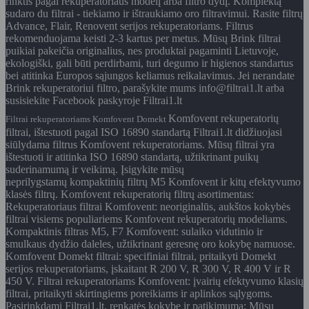
rinktis pagal rekuperatoriaus modelį arba filtro dydį. Komplektą
sudaro du filtrai - tiekiamo ir ištraukiamo oro filtravimui. Rasite filtrų
Advance, Flair, Renovent serijos rekuperatoriams. Filtrus
rekomenduojama keisti 2-3 kartus per metus. Mūsų Brink filtrai
puikiai pakeičia originalius, nes produktai pagaminti Lietuvoje,
ekologiški, gali būti perdirbami, turi degumo ir higienos standartus
bei atitinka Europos sąjungos keliamus reikalavimus. Jei nerandate
Brink rekuperatoriui filtro, parašykite mums info@filtrai1.lt arba
susisiekite Facebook paskyroje Filtrai1.lt
Komfovent rekuperatorių
Filtrai rekuperatoriams Komfovent Domekt
filtrai, ištestuoti pagal ISO 16890 standartą Filtrai1.lt didžiuojasi
siūlydama filtrus Komfovent rekuperatoriams. Mūsų filtrai yra
ištestuoti ir atitinka ISO 16890 standartą, užtikrinant puikų
suderinamumą ir veikimą. Įsigykite mūsų
neprilygstamų kompaktinių filtrų M5 Komfovent ir kitų efektyvumo
klasės filtrų. Komfovent rekuperatorių filtrų asortimentas:
Rekuperatoriaus filtrai Komfovent: neoriginalūs, aukštos kokybės
filtrai visiems populiariems Komfovent rekuperatorių modeliams.
Kompaktinis filtras M5, F7 Komfovent: sulaiko vidutinio ir
smulkaus dydžio daleles, užtikrinant geresnę oro kokybę namuose.
Komfovent Domekt filtrai: specifiniai filtrai, pritaikyti Domekt
serijos rekuperatoriams, įskaitant R 200 V, R 300 V, R 400 V ir R
450 V. Filtrai rekuperatoriams Komfovent: įvairių efektyvumo klasių
filtrai, pritaikyti skirtingiems poreikiams ir aplinkos sąlygoms.
Pasirinkdami Filtrai1.lt, renkatės kokybę ir patikimumą: Mūsų