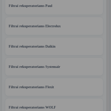
Filtrai rekuperatoriams Paul
Filtrai rekuperatoriams Electrolux
Filtrai rekuperatoriams Daikin
Filtrai rekuperatoriams Systemair
Filtrai rekuperatoriams Flexit
Filtrai rekuperatoriams WOLF