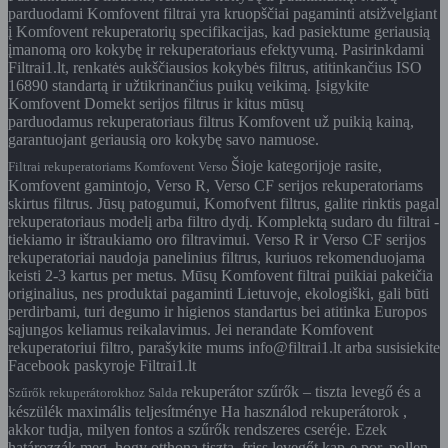
parduodami Komfovent filtrai yra kruopščiai pagaminti atsižvelgiant
į Komfovent rekuperatorių specifikacijas, kad pasiektume geriausią
įmanomą oro kokybę ir rekuperatoriaus efektyvumą. Pasirinkdami
Filtrai1.lt, renkatės aukščiausios kokybės filtrus, atitinkančius ISO
16890 standartą ir užtikrinančius puikų veikimą. Įsigykite
Komfovent Domekt serijos filtrus ir kitus mūsų
parduodamus rekuperatoriaus filtrus Komfovent už puikią kainą,
garantuojant geriausią oro kokybę savo namuose.
Šioje kategorijoje rasite,
Filtrai rekuperatoriams Komfovent Verso
Komfovent gamintojo, Verso R, Verso CF serijos rekuperatoriams
skirtus filtrus. Jūsų patogumui, Komofvent filtrus, galite rinktis pagal
rekuperatoriaus modelį arba filtro dydį. Komplektą sudaro du filtrai -
tiekiamo ir ištraukiamo oro filtravimui. Verso R ir Verso CF serijos
rekuperatoriai naudoja panelinius filtrus, kuriuos rekomenduojama
keisti 2-3 kartus per metus. Mūsų Komfovent filtrai puikiai pakeičia
originalius, nes produktai pagaminti Lietuvoje, ekologiški, gali būti
perdirbami, turi degumo ir higienos standartus bei atitinka Europos
sąjungos keliamus reikalavimus. Jei nerandate Komfovent
rekuperatoriui filtro, parašykite mums info@filtrai1.lt arba susisiekite
Facebook paskyroje Filtrai1.lt
rekuperátor szűrők – tiszta levegő és a
Szűrők rekuperátorokhoz Salda
készülék maximális teljesítménye Ha használod rekuperátorok ,
akkor tudja, milyen fontos a szűrők rendszeres cseréje. Ezek
határozzák meg, hogy otthona tiszta, friss levegőt kap-e por, pollen