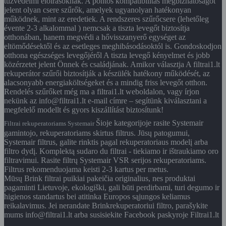
tűzvédelmi előírásoknak. A pontos kompatibilitás megbízhatóságot
jelent olyan csere szűrők, amelyek ugyanolyan hatékonyan
működnek, mint az eredetiek. A rendszeres szűrőcsere (lehetőleg
évente 2-3 alkalommal ) nemcsak a tiszta levegőt biztosítja
otthonában, hanem megvédi a hővisszanyerő egységet az
eltömődésektől és az esetleges meghibásodásoktól is. Gondoskodjon
otthona egészséges levegőjéről A tiszta levegő kényelmet és jobb
közérzetet jelent Önnek és családjának. Amikor választja A filtrai1.lt
rekuperátor szűrői biztosítják a készülék hatékony működését, az
alacsonyabb energiaköltségeket és a mindig friss levegőt otthon.
Rendelés szűrőket még ma a filtrai1.lt weboldalon, vagy írjon
nekünk az info@filtrai1.lt e-mail címre – segítünk kiválasztani a
megfelelő modellt és gyors kiszállítást biztosítunk!
Šioje kategorijoje rasite Systemair
Filtrai rekuperatoriams Systemair
gamintojo, rekuperatoriams skirtus filtrus. Jūsų patogumui,
Systemair filtrus, galite rinktis pagal rekuperatoriaus modelį arba
filtro dydį. Komplektą sudaro du filtrai - tiekiamo ir ištraukiamo oro
filtravimui. Rasite filtrų Systemair VSR serijos rekuperatoriams.
Filtrus rekomenduojama keisti 2-3 kartus per metus.
Mūsų Brink filtrai puikiai pakeičia originalius, nes produktai
pagaminti Lietuvoje, ekologiški, gali būti perdirbami, turi degumo ir
higienos standartus bei atitinka Europos sąjungos keliamus
reikalavimus. Jei nerandate Brinkrekuperatoriui filtro, parašykite
mums info@filtrai1.lt arba susisiekite Facebook paskyroje Filtrai1.lt