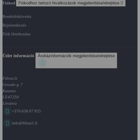
Fiókod
Fiókodhoz tartozó hivatkozások megjelenítése/elrejtése

Rendeléskövetés
Bejelentkezés
Fiók létrehozása
Üzlet információ
Áruházinformációk megjelenítése/elrejtése

Filtrai.lt
Gruodo g. 7
Kaunas
LT-47250
Litvánia

+370 638 07 955

info@filtrai1.lt