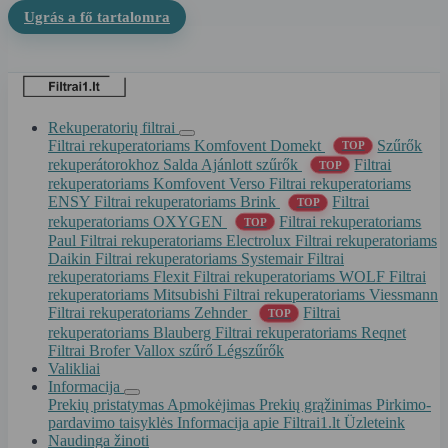
Ugrás a fő tartalomra
Rekuperatorių filtrai
Filtrai rekuperatoriams Komfovent Domekt
Szűrők
TOP
rekuperátorokhoz Salda
Ajánlott szűrők
Filtrai
TOP
rekuperatoriams Komfovent Verso
Filtrai rekuperatoriams
ENSY
Filtrai rekuperatoriams Brink
Filtrai
TOP
rekuperatoriams OXYGEN
Filtrai rekuperatoriams
TOP
Paul
Filtrai rekuperatoriams Electrolux
Filtrai rekuperatoriams
Daikin
Filtrai rekuperatoriams Systemair
Filtrai
rekuperatoriams Flexit
Filtrai rekuperatoriams WOLF
Filtrai
rekuperatoriams Mitsubishi
Filtrai rekuperatoriams Viessmann
Filtrai rekuperatoriams Zehnder
Filtrai
TOP
rekuperatoriams Blauberg
Filtrai rekuperatoriams Reqnet
Filtrai Brofer
Vallox szűrő
Légszűrők
Valikliai
Informacija
Prekių pristatymas
Apmokėjimas
Prekių grąžinimas
Pirkimo-
pardavimo taisyklės
Informacija apie Filtrai1.lt
Üzleteink
Naudinga žinoti