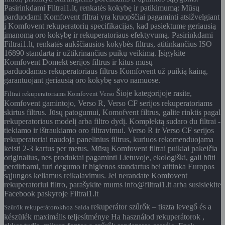
Pasirinkdami Filtrai1.lt, renkatės kokybę ir patikimumą: Mūsų
parduodami Komfovent filtrai yra kruopščiai pagaminti atsižvelgiant
į Komfovent rekuperatorių specifikacijas, kad pasiektume geriausią
įmanomą oro kokybę ir rekuperatoriaus efektyvumą. Pasirinkdami
Filtrai1.lt, renkatės aukščiausios kokybės filtrus, atitinkančius ISO
16890 standartą ir užtikrinančius puikų veikimą. Įsigykite
Komfovent Domekt serijos filtrus ir kitus mūsų
parduodamus rekuperatoriaus filtrus Komfovent už puikią kainą,
garantuojant geriausią oro kokybę savo namuose.
Šioje kategorijoje rasite,
Filtrai rekuperatoriams Komfovent Verso
Komfovent gamintojo, Verso R, Verso CF serijos rekuperatoriams
skirtus filtrus. Jūsų patogumui, Komofvent filtrus, galite rinktis pagal
rekuperatoriaus modelį arba filtro dydį. Komplektą sudaro du filtrai -
tiekiamo ir ištraukiamo oro filtravimui. Verso R ir Verso CF serijos
rekuperatoriai naudoja panelinius filtrus, kuriuos rekomenduojama
keisti 2-3 kartus per metus. Mūsų Komfovent filtrai puikiai pakeičia
originalius, nes produktai pagaminti Lietuvoje, ekologiški, gali būti
perdirbami, turi degumo ir higienos standartus bei atitinka Europos
sąjungos keliamus reikalavimus. Jei nerandate Komfovent
rekuperatoriui filtro, parašykite mums info@filtrai1.lt arba susisiekite
Facebook paskyroje Filtrai1.lt
rekuperátor szűrők – tiszta levegő és a
Szűrők rekuperátorokhoz Salda
készülék maximális teljesítménye Ha használod rekuperátorok ,