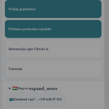
Prekių grąžinimas
Pirkimo-pardavimo taisyklės
Informacija apie Filtrai1.lt
Üzleteink
expand_more
Magyar
Kérdésed van? : +370 638 07 955