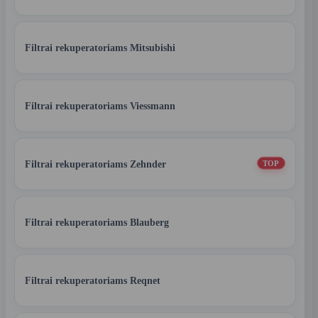
Filtrai rekuperatoriams Mitsubishi
Filtrai rekuperatoriams Viessmann
Filtrai rekuperatoriams Zehnder
TOP
Filtrai rekuperatoriams Blauberg
Filtrai rekuperatoriams Reqnet