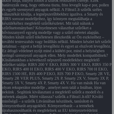
akkor tudja, milyen fontos a szűrők rendszeres cseréje. Ezek
határozzák meg, hogy otthona tiszta, friss levegőt kap-e por, pollen
és egyéb szennyező anyagok nélkül. A Filtrai1.lt szűrők széles
választékát kínálja, a legnépszerűbbekhez igazítva. a Smarty és
RIRS sorozat modelljeihez, így könnyen megtalálhatja a
készülékéhez megfelelő szűrőkészletet. Mit talál nálunk a
szűrőtartományban? Kényelmesen választhat szűrőket a
hővisszanyerő egység modellje vagy a szűrő méretei alapján.
Minden kínált szűrő tökéletesen illeszkedik az Ön eszközéhez –
további testreszabás vagy beállítás nélkül. Minden készlet két szűrőt
tartalmaz – egyet a befújt levegőhöz és egyet az elszívott levegőhöz.
Ez átfogó védelmet nyújt mind a kültéri por, mind a helyiségben
keringő szennyező anyagok ellen. Mely modellek kompatibilisek?
Kínálatunkban a következő népszerű modellekhez megfelelő
szűrőket találja: RIRS 200 V EKO, RIRS 300 V EKO, RIRS 350 P
EKO, RIRS 400 H EKO, RIRS 400 V EKO, RIRS 700 H EKO,
RIRS 1500 HE, RIS 400 P EKO, RIS 700 P EKO, Smarty 2R VE,
Smarty 2R VER PLUS, Smarty 2X P, Smarty 2X V, Smarty 3X P,
Smarty 3X V, Smarty 4X P, Smarty 4X V. Ha van másik Ha van
olyan rekuperátor modellje , amelyet nem talál a listában, írjon
nekünk . Segítünk kiválasztani a megfelelő szűrőt a modell és a
méretek alapján. Miért válassza? szűrők a Filtrai1.lt-től? Kiváló
minőségű – a szűrők Litvániában készülnek, tanúsított és
környezetbarát anyagokból. Környezetbarát – a termékek
újrahasznosíthatók és megfelelnek az EU környezetvédelmi