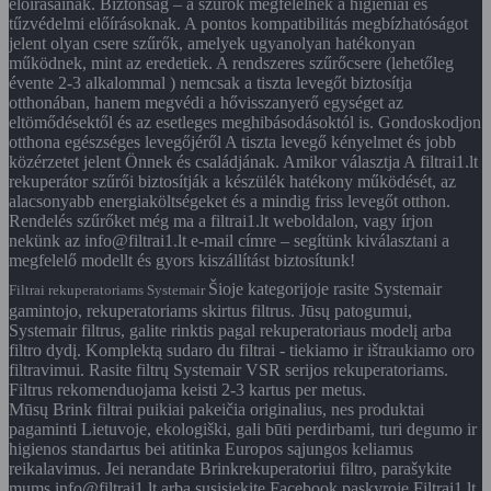
előírásainak. Biztonság – a szűrők megfelelnek a higiéniai és
tűzvédelmi előírásoknak. A pontos kompatibilitás megbízhatóságot
jelent olyan csere szűrők, amelyek ugyanolyan hatékonyan
működnek, mint az eredetiek. A rendszeres szűrőcsere (lehetőleg
évente 2-3 alkalommal ) nemcsak a tiszta levegőt biztosítja
otthonában, hanem megvédi a hővisszanyerő egységet az
eltömődésektől és az esetleges meghibásodásoktól is. Gondoskodjon
otthona egészséges levegőjéről A tiszta levegő kényelmet és jobb
közérzetet jelent Önnek és családjának. Amikor választja A filtrai1.lt
rekuperátor szűrői biztosítják a készülék hatékony működését, az
alacsonyabb energiaköltségeket és a mindig friss levegőt otthon.
Rendelés szűrőket még ma a filtrai1.lt weboldalon, vagy írjon
nekünk az info@filtrai1.lt e-mail címre – segítünk kiválasztani a
megfelelő modellt és gyors kiszállítást biztosítunk!
Šioje kategorijoje rasite Systemair
Filtrai rekuperatoriams Systemair
gamintojo, rekuperatoriams skirtus filtrus. Jūsų patogumui,
Systemair filtrus, galite rinktis pagal rekuperatoriaus modelį arba
filtro dydį. Komplektą sudaro du filtrai - tiekiamo ir ištraukiamo oro
filtravimui. Rasite filtrų Systemair VSR serijos rekuperatoriams.
Filtrus rekomenduojama keisti 2-3 kartus per metus.
Mūsų Brink filtrai puikiai pakeičia originalius, nes produktai
pagaminti Lietuvoje, ekologiški, gali būti perdirbami, turi degumo ir
higienos standartus bei atitinka Europos sąjungos keliamus
reikalavimus. Jei nerandate Brinkrekuperatoriui filtro, parašykite
mums info@filtrai1.lt arba susisiekite Facebook paskyroje Filtrai1.lt