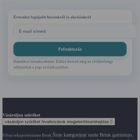
Értesülsz legújabb híreinkről és akcióinkról
Bármikor leiratkozhatsz. Ehhez keresd meg az elérhetőségi
adatainkat a jogi nyilatkozatban.
Vásároljon szűrőket
vásároljon szűrőket hivatkozások megjelenítése/elrejtése

Šioje kategorijoje rasite Brink gamintojo,
Filtrai rekuperatoriams Brink