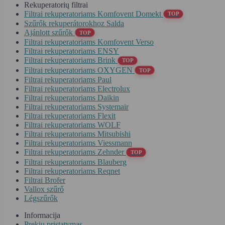
Rekuperatorių filtrai
Filtrai rekuperatoriams Komfovent Domekt
TOP
Szűrők rekuperátorokhoz Salda
Ajánlott szűrők
TOP
Filtrai rekuperatoriams Komfovent Verso
Filtrai rekuperatoriams ENSY
Filtrai rekuperatoriams Brink
TOP
Filtrai rekuperatoriams OXYGEN
TOP
Filtrai rekuperatoriams Paul
Filtrai rekuperatoriams Electrolux
Filtrai rekuperatoriams Daikin
Filtrai rekuperatoriams Systemair
Filtrai rekuperatoriams Flexit
Filtrai rekuperatoriams WOLF
Filtrai rekuperatoriams Mitsubishi
Filtrai rekuperatoriams Viessmann
Filtrai rekuperatoriams Zehnder
TOP
Filtrai rekuperatoriams Blauberg
Filtrai rekuperatoriams Reqnet
Filtrai Brofer
Vallox szűrő
Légszűrők
Informacija
Prekių pristatymas