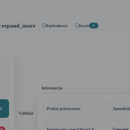


expand_more
r
Bejelentkezés
Kosár
0
l
Informacija
it
Prekių pristatymas
Apmokėj
Valikliai
Informacija apie Filtrai1.lt
Üzleteink
OP