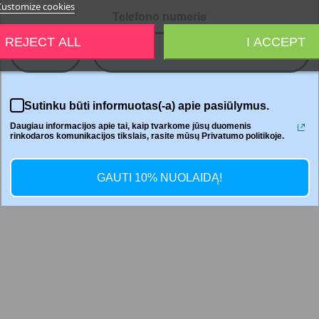
Customize cookies
Telefono numeris
REJECT ALL
I ACCEPT
+370
Sutinku būti informuotas(-a) apie pasiūlymus.
Daugiau informacijos apie tai, kaip tvarkome jūsų duomenis
rinkodaros komunikacijos tikslais, rasite mūsų Privatumo politikoje.
GAUTI 10% NUOLAIDĄ!