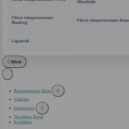
Mitsubishi
Filtrai rekuperatoriams
Filtrai rekuperatoriams Reqn
Blauberg
Légszűrők

Mind
Rekuperatorių filtrai

Valikliai
Informacija

Naudinga žinoti
Kontaktai