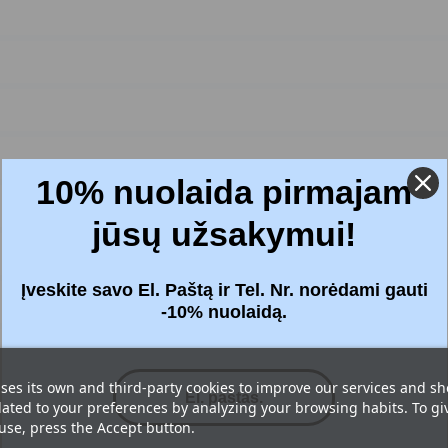
10% nuolaida pirmajam
jūsų užsakymui!
Įveskite savo El. Paštą ir Tel. Nr. norėdami gauti
-10% nuolaidą.
ses its own and third-party cookies to improve our services and s
lated to your preferences by analyzing your browsing habits. To gi
 use, press the Accept button.