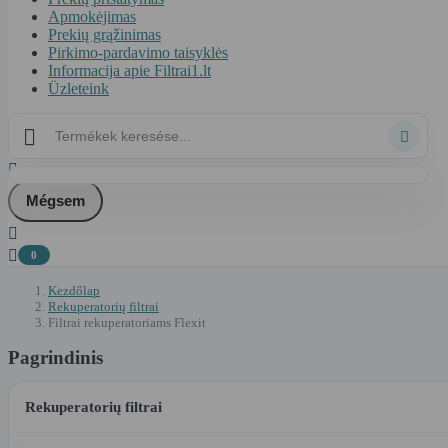
Apmokėjimas
Prekių grąžinimas
Pirkimo-pardavimo taisyklės
Informacija apie Filtrai1.lt
Üzleteink



Mégsem


0
Kezdőlap
Rekuperatorių filtrai
Filtrai rekuperatoriams Flexit
Pagrindinis
Rekuperatorių filtrai