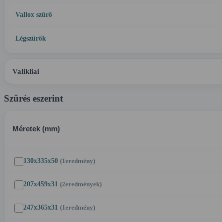
Vallox szűrő
Légszűrők
Valikliai
Szűrés eszerint
Méretek (mm)
130x335x50
(1
eredmény
)
207x459x31
(2
eredmények
)
247x365x31
(1
eredmény
)