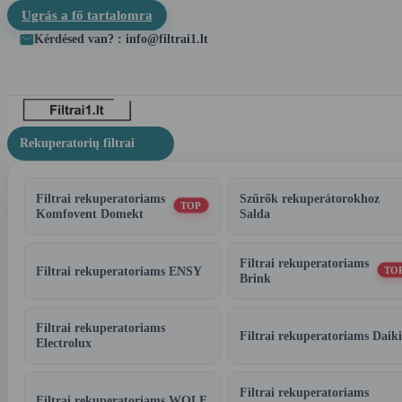
Ugrás a fő tartalomra
Kérdésed van? : info@filtrai1.lt
Rekuperatorių filtrai
Filtrai rekuperatoriams
Szűrők rekuperátorokhoz
TOP
Komfovent Domekt
Salda
Filtrai rekuperatoriams
Filtrai rekuperatoriams ENSY
TO
Brink
Filtrai rekuperatoriams
Filtrai rekuperatoriams Daik
Electrolux
Filtrai rekuperatoriams
Filtrai rekuperatoriams WOLF