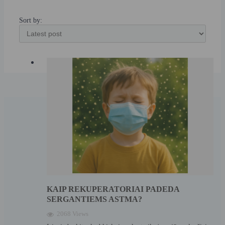
Sort by:
KAIP REKUPERATORIAI PADEDA
SERGANTIEMS ASTMA?
2068 Views