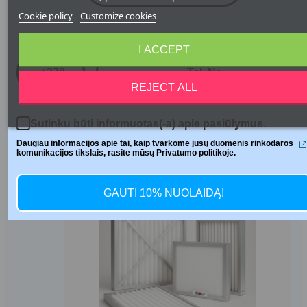
Cookie policy
Customize cookies
Rekuperatorius – tai ventiliacijos sistema su šilumos
atgavimu, kuri užtikrina šviežio oro tiekimą, kartu
Telefono numeris
išsaugodama šilumą. Mitsubishi rekuperatorių sistemos yra
I ACCEPT
vienos iš populiariausių rinkoje dėl savo efektyvumo ir
+370
patikimumo. Tačiau net ir geriausia sistema negali
REJECT ALL
tinkamai funkcionuoti be kokybiškų filtrų. Rekuperatorių
filtrai atlieka kritinį vaidmenį užtikrinant gerą oro kokybę
Sutinku būti informuotas(-a) apie pasiūlymus.
patalpose ir sistemos efektyvumą.
Daugiau informacijos apie tai, kaip tvarkome jūsų duomenis rinkodaros
komunikacijos tikslais, rasite mūsų Privatumo politikoje.
Read more
GAUTI 10% NUOLAIDĄ!