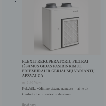
FLEXIT REKUPERATORIŲ FILTRAI —
IŠSAMUS GIDAS PASIRINKIMUI,
PRIEŽIŪRAI IR GERIAUSIŲ VARIANTŲ
APŽVALGA
2109 Views
Kokybiška vėdinimo sistema namuose – tai ne tik
komforto, bet ir sveikatos klausimas.
Read more