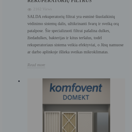
REKUPERATORIŲ FILTRUS
2162 Views
SALDA rekuperatorių filtrai yra esminė šiuolaikinių
vėdinimo sistemų dalis, užtikrinanti švarų ir sveiką orą
patalpose. Šie specializuoti filtrai pašalina dulkes,
žiedadulkes, bakterijas ir kitus teršalus, todėl
rekuperatoriaus sistema veikia efektyviai, o Jūsų namuose
ar darbo aplinkoje išlieka sveikas mikroklimatas.
Read more