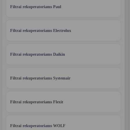
Filtrai rekuperatoriams Paul
Filtrai rekuperatoriams Electrolux
Filtrai rekuperatoriams Daikin
Filtrai rekuperatoriams Systemair
Filtrai rekuperatoriams Flexit
Filtrai rekuperatoriams WOLF