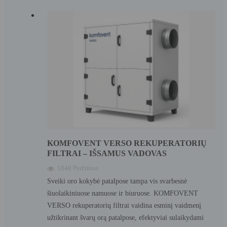
KOMFOVENT VERSO REKUPERATORIŲ
FILTRAI – IŠSAMUS VADOVAS
1840 Peržiūros
Sveiki oro kokybė patalpose tampa vis svarbesnė
šiuolaikiniuose namuose ir biuruose. KOMFOVENT
VERSO rekuperatorių filtrai vaidina esminį vaidmenį
užtikrinant švarų orą patalpose, efektyviai sulaikydami