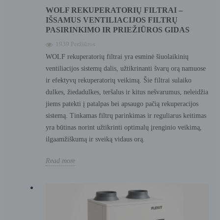
WOLF REKUPERATORIŲ FILTRAI –
IŠSAMUS VENTILIACIJOS FILTRŲ
PASIRINKIMO IR PRIEŽIŪROS GIDAS
1939 Peržiūros
WOLF rekuperatorių filtrai yra esminė šiuolaikinių
ventiliacijos sistemų dalis, užtikrinanti švarų orą namuose
ir efektyvų rekuperatorių veikimą. Šie filtrai sulaiko
dulkes, žiedadulkes, teršalus ir kitus nešvarumus, neleidžia
jiems patekti į patalpas bei apsaugo pačią rekuperacijos
sistemą. Tinkamas filtrų parinkimas ir reguliarus keitimas
yra būtinas norint užtikrinti optimalų įrenginio veikimą,
ilgaamžiškumą ir sveiką vidaus orą.
Read more