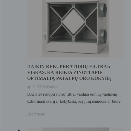
DAIKIN REKUPERATORIŲ FILTRAI:
VISKAS, KĄ REIKIA ŽINOTI APIE
OPTIMALIĄ PATALPŲ ORO KOKYBĘ
2123 Peržiūros
DAIKIN rekuperatorių filtrai vaidina esminį vaidmenį
užtikrinant švarų ir kokybišką orą jūsų namuose ar biure.
Read more