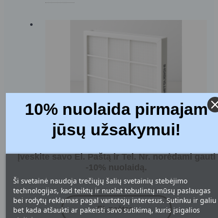
10% nuolaida pirmajam
jūsų užsakymui!
MITSUBISHI REKUPERATORIŲ FILTRAI:
Įveskite savo El. Paštą ir Tel. Nr. norėdami gauti
TIPAI, PRIVALUMAI IR KAIP IŠSIRINKTI
GERIAUSIUS
-10% nuolaidą.
Ši svetainė naudoja trečiųjų šalių svetainių stebėjimo
1916 Peržiūros
technologijas, kad teiktų ir nuolat tobulintų mūsų paslaugas
Rekuperatorius – tai ventiliacijos sistema su šilumos
bei rodytų reklamas pagal vartotojų interesus. Sutinku ir galiu
atgavimu, kuri užtikrina šviežio oro tiekimą, kartu
bet kada atšaukti ar pakeisti savo sutikimą, kuris įsigalios
išsaugodama šilumą. Mitsubishi rekuperatorių sistemos yra