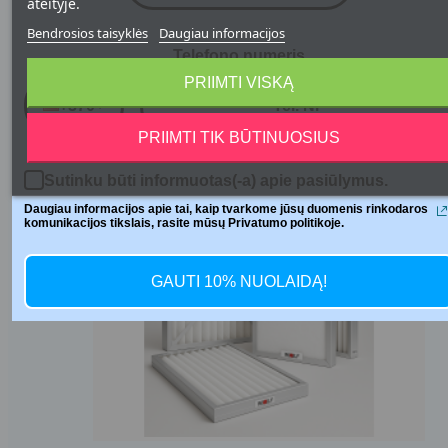
ateityje.
vienos iš populiariausių rinkoje dėl savo efektyvumo ir
Bendrosios taisyklės
Daugiau informacijos
patikimumo. Tačiau net ir geriausia sistema negali
Telefono numeris
tinkamai funkcionuoti be kokybiškų filtrų. Rekuperatorių
PRIIMTI VISKĄ
filtrai atlieka kritinį vaidmenį užtikrinant gerą oro kokybę
+370
patalpose ir sistemos efektyvumą.
PRIIMTI TIK BŪTINUOSIUS
Read more
Sutinku būti informuotas(-a) apie pasiūlymus.
Daugiau informacijos apie tai, kaip tvarkome jūsų duomenis rinkodaros
komunikacijos tikslais, rasite mūsų Privatumo politikoje.
GAUTI 10% NUOLAIDĄ!