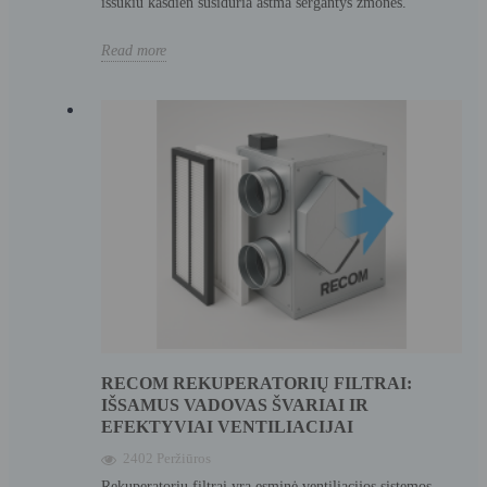
iššūkiu kasdien susiduria astma sergantys žmonės.
Read more
RECOM REKUPERATORIŲ FILTRAI:
IŠSAMUS VADOVAS ŠVARIAI IR
EFEKTYVIAI VENTILIACIJAI
2402 Peržiūros
Rekuperatorių filtrai yra esminė ventiliacijos sistemos