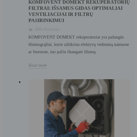
KOMFOVENT DOMEKT REKUPERATORIŲ
FILTRAI: IŠSAMUS GIDAS OPTIMALIAI
VENTILIACIJAI IR FILTRŲ
PASIRINKIMUI
3095 Peržiūros
KOMFOVENT DOMEKT rekuperatoriai yra pažangūs
šilumogrąžiai, kurie užtikrina efektyvų vėdinimą namuose
ar biuruose, tuo pačiu išsaugant šilumą.
Read more