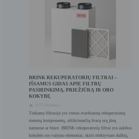
BRINK REKUPERATORIŲ FILTRAI –
IŠSAMUS GIDAS APIE FILTRŲ
PASIRINKIMĄ, PRIEŽIŪRĄ IR ORO
KOKYBĘ
2275 Peržiūros
Tinkama filtracija yra vienas svarbiausių rekuperacinių
sistemų komponentų, užtikrinančių švarų orą jūsų
namuose ar biure. BRINK rekuperatorių filtrai yra aukštos
kokybės oro valymo elementai, skirti efektyviam dulkių,