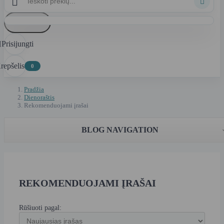


Atšaukti
Prisijungti

repšelis
0
Pradžia
Dienoraštis
Rekomenduojami įrašai
BLOG NAVIGATION
REKOMENDUOJAMI ĮRAŠAI
Rūšiuoti pagal: