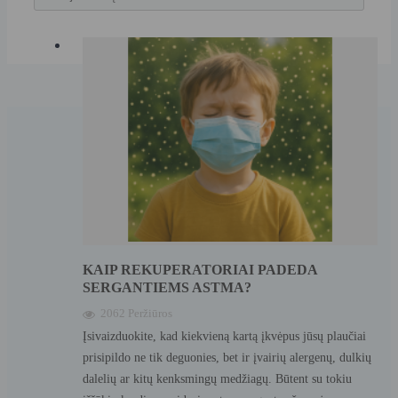
KAIP REKUPERATORIAI PADEDA
SERGANTIEMS ASTMA?
2062 Peržiūros
Įsivaizduokite, kad kiekvieną kartą įkvėpus jūsų plaučiai
prisipildo ne tik deguonies, bet ir įvairių alergenų, dulkių
dalelių ar kitų kenksmingų medžiagų. Būtent su tokiu