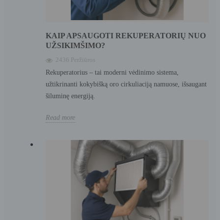
KAIP APSAUGOTI REKUPERATORIŲ NUO
UŽSIKIMŠIMO?
2436 Peržiūros
Rekuperatorius – tai moderni vėdinimo sistema,
užtikrinanti kokybišką oro cirkuliaciją namuose, išsaugant
šiluminę energiją.
Read more