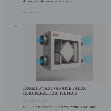
dulkes, žiedadulkes ir kitus teršalus.
Read more
IŠSAMUS VADOVAS APIE SALDA
REKUPERATORIŲ FILTRUS
2158 Peržiūros
SALDA rekuperatorių filtrai yra esminė šiuolaikinių