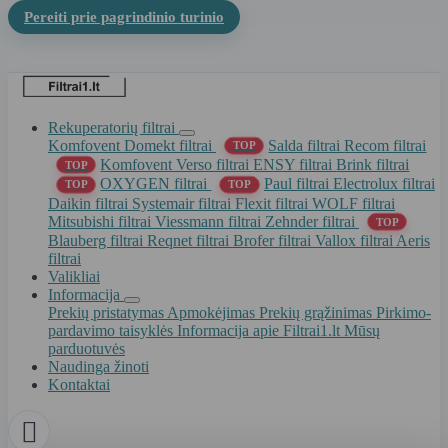
Pereiti prie pagrindinio turinio
Rekuperatorių filtrai
Komfovent Domekt filtrai
Salda filtrai
Recom filtrai
TOP
Komfovent Verso filtrai
ENSY filtrai
Brink filtrai
TOP
OXYGEN filtrai
Paul filtrai
Electrolux filtrai
TOP
TOP
Daikin filtrai
Systemair filtrai
Flexit filtrai
WOLF filtrai
Mitsubishi filtrai
Viessmann filtrai
Zehnder filtrai
TOP
Blauberg filtrai
Reqnet filtrai
Brofer filtrai
Vallox filtrai
Aeris
filtrai
Valikliai
Informacija
Prekių pristatymas
Apmokėjimas
Prekių grąžinimas
Pirkimo-
pardavimo taisyklės
Informacija apie Filtrai1.lt
Mūsų
parduotuvės
Naudinga žinoti
Kontaktai
