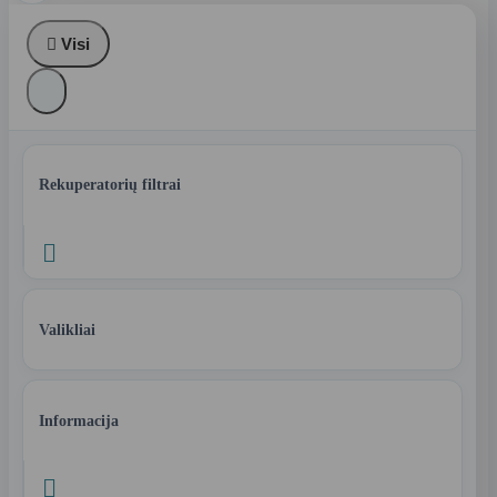

Visi
Rekuperatorių filtrai

Valikliai
Informacija
