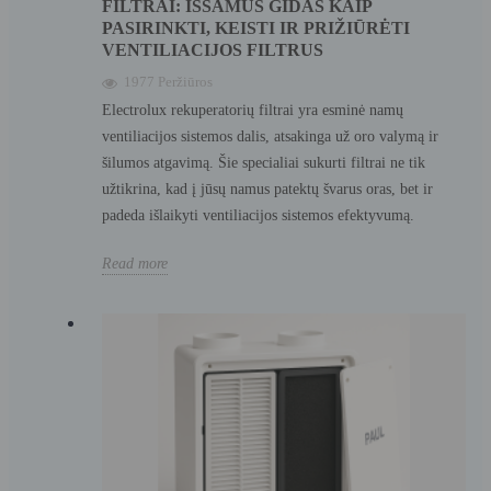
FILTRAI: IŠSAMUS GIDAS KAIP
PASIRINKTI, KEISTI IR PRIŽIŪRĖTI
VENTILIACIJOS FILTRUS
1977 Peržiūros
Electrolux rekuperatorių filtrai yra esminė namų
ventiliacijos sistemos dalis, atsakinga už oro valymą ir
šilumos atgavimą. Šie specialiai sukurti filtrai ne tik
užtikrina, kad į jūsų namus patektų švarus oras, bet ir
padeda išlaikyti ventiliacijos sistemos efektyvumą.
Read more